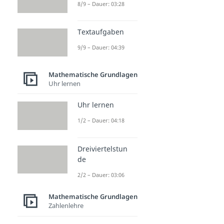
Grundlagen
8/9 – Dauer: 03:28
Potenzen
Potenzen
Textaufgaben
Dauer: 03:52
9/9 – Dauer: 04:39
Zehnerpotenzen
Dauer: 04:43
Negative Potenzen
Mathematische Grundlagen
Dauer: 03:19
Uhr lernen
Hoch 0
Dauer: 02:59
Uhr lernen
1/2 – Dauer: 04:18
Dreiviertelstun
de
2/2 – Dauer: 03:06
Mathematische Grundlagen
Zahlenlehre