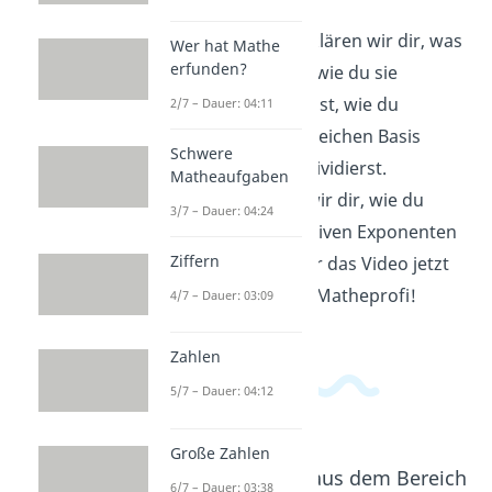
In diesem Video erklären wir dir, was
Wer hat Mathe
erfunden?
Potenzen sind und wie du sie
berechnest. Du lernst, wie du
2/7 – Dauer: 04:11
Potenzen mit der gleichen Basis
Schwere
multiplizierst und dividierst.
Matheaufgaben
Außerdem zeigen wir dir, wie du
3/7 – Dauer: 04:24
Potenzen mit negativen Exponenten
Ziffern
umkehrst. Schau dir das Video jetzt
an und werde zum Matheprofi!
4/7 – Dauer: 03:09
Zahlen
5/7 – Dauer: 04:12
Große Zahlen
Beliebte Inhalte aus dem Bereich
6/7 – Dauer: 03:38