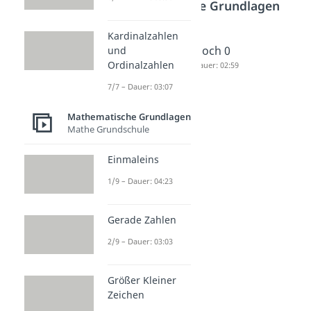
Mathematische Grundlagen
Kardinalzahlen
Zehnerp
Negative
Hoch 0
und
Ordinalzahlen
otenzen
Potenze
Dauer: 02:59
Dauer: 04:43
n
7/7 – Dauer: 03:07
Dauer: 03:19
Mathematische Grundlagen
Mathe Grundschule
Einmaleins
1/9 – Dauer: 04:23
Gerade Zahlen
2/9 – Dauer: 03:03
Größer Kleiner
Zeichen