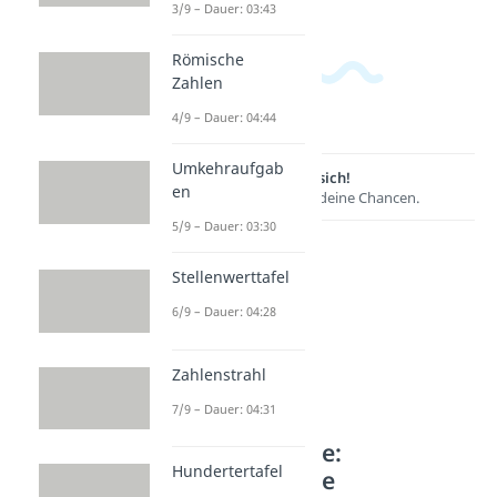
3/9 – Dauer: 03:43
Römische
Zahlen
4/9 – Dauer: 04:44
Umkehraufgab
Lernen lohnt sich!
en
Entdecke hier deine Chancen.
5/9 – Dauer: 03:30
Stellenwerttafel
6/9 – Dauer: 04:28
Zahlenstrahl
7/9 – Dauer: 04:31
Weitere Inhalte:
Hundertertafel
Mathematische