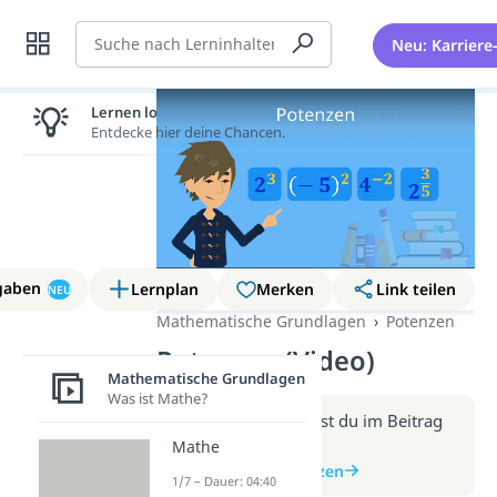
Suche
Neu: Karriere
Lernen lohnt sich!
Entdecke hier deine Chancen.
gaben
Lernplan
Merken
Link teilen
NEU
Mathematische Grundlagen
Potenzen
Potenzen (Video)
Mathematische Grundlagen
Was ist Mathe?
Weitere Infos erhältst du im Beitrag
zum Video
Mathe
zum Beitrag: Potenzen
1/7 – Dauer: 04:40