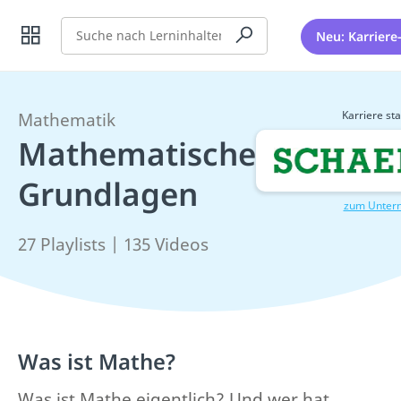
Suche
Neu: Karriere
Karriere sta
Mathematik
Mathematische
Grundlagen
zum Unter
27 Playlists | 135 Videos
Was ist Mathe?
Was ist Mathe eigentlich? Und wer hat