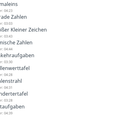
maleins
r: 04:23
rade Zahlen
r: 03:03
ßer Kleiner Zeichen
r: 03:43
mische Zahlen
r: 04:44
kehraufgaben
r: 03:30
llenwerttafel
r: 04:28
lenstrahl
r: 04:31
dertertafel
r: 03:28
xtaufgaben
r: 04:39