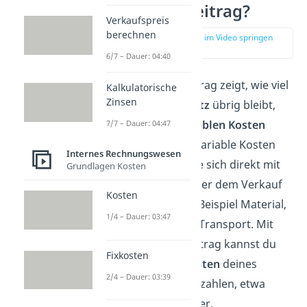
Deckungsbeitrag?
Verkaufspreis
berechnen
zur Stelle im Video springen
(00:13)
6/7 – Dauer: 04:40
Der Deckungsbeitrag zeigt, wie viel
Kalkulatorische
Zinsen
von deinem
Umsatz
übrig bleibt,
nachdem die
variablen Kosten
7/7 – Dauer: 04:47
abgezogen sind. Variable Kosten
Internes Rechnungswesen
sind
Ausgaben, die sich direkt mit
Grundlagen Kosten
der Produktion oder dem Verkauf
Kosten
ändern, also zum Beispiel Material,
1/4 – Dauer: 03:47
Verpackung oder Transport.
Mit
dem Deckungsbeitrag kannst du
Fixkosten
dann die
fixen Kosten
deines
2/4 – Dauer: 03:39
Unternehmens bezahlen, etwa
Miete oder Gehälter.