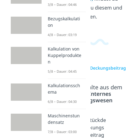
3/8 – Dauer: 04:46
passende Videos zu diesem und
verwandten Themen.
Bezugskalkulati
on
4/8 – Dauer: 03:19
Kalkulation von
Kuppelprodukte
n
zur Videoseite: Deckungsbeitrag
5/8 – Dauer: 04:45
Kalkulationssch
Beliebte Inhalte aus dem
ema
Bereich
Internes
Rechnungswesen
6/8 – Dauer: 04:30
Maschinenstun
Deckun
Deckun
Stückde
densatz
gsbeitra
gsbeitra
ckungs
7/8 – Dauer: 03:00
g
gsrechn
beitrag