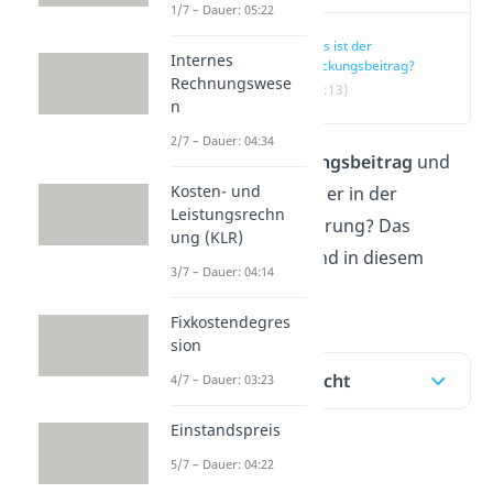
1/7 – Dauer: 05:22
Was ist der
Internes
Deckungsbeitrag?
Rechnungswese
(00:13)
n
2/7 – Dauer: 04:34
Was ist der
Deckungsbeitrag
und
Kosten- und
welche Rolle spielt er in der
Leistungsrechn
Unternehmensführung? Das
ung (KLR)
erfährst du hier und in diesem
3/7 – Dauer: 04:14
Video!
Fixkostendegres
sion
Inhaltsübersicht
4/7 – Dauer: 03:23
Einstandspreis
5/7 – Dauer: 04:22
Was ist der