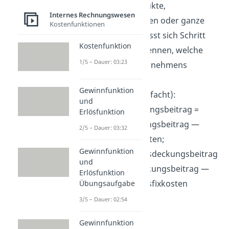
einzelne Produkte,
Internes Rechnungswesen
Produktgruppen oder ganze
Kostenfunktionen
Bereiche. So lässt sich Schritt
Kostenfunktion
für Schritt erkennen, welche
1/5 – Dauer: 03:23
Teile des Unternehmens
rentabel sind.
Gewinnfunktion
Formel
(vereinfacht):
und
Bereichsdeckungsbeitrag =
Erlösfunktion
Gesamtdeckungsbeitrag —
2/5 – Dauer: 03:32
Bereichsfixkosten;
Gewinnfunktion
Unternehmensdeckungsbeitrag
und
= Bereichsdeckungsbeitrag —
Erlösfunktion
Unternehmensfixkosten
Übungsaufgabe
3/5 – Dauer: 02:54
Gewinnfunktion