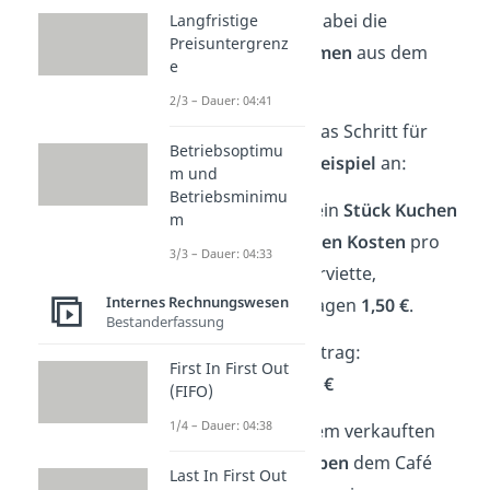
Der
Umsatz
sind dabei die
Langfristige
Preisuntergrenz
gesamten Einnahmen
aus dem
e
Verkauf.
2/3 – Dauer: 04:41
Schauen wir uns das Schritt für
Betriebsoptimu
Schritt an einem
Beispiel
an:
m und
Betriebsminimu
Ein Café verkauft ein
Stück Kuchen
m
für
4 €
. Die
variablen Kosten
pro
3/3 – Dauer: 04:33
Stück (Zutaten, Serviette,
Internes Rechnungswesen
Verpackung) betragen
1,50 €
.
Bestanderfassung
Stückdeckungsbeitrag:
First In First Out
4 € — 1,50 € =
2,50 €
(FIFO)
1/4 – Dauer: 04:38
Das heißt: Mit jedem verkauften
Stück Kuchen
bleiben
dem Café
Last In First Out