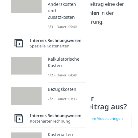
ist der Deckungsbeitrag eine der
Anderskosten
und
zentralen Kennzahlen
in der
Zusatzkosten
Unternehmensführung.
3/3 – Dauer: 05:40
Internes Rechnungswesen
Spezielle Kostenarten
Kalkulatorische
Kosten
1/2 – Dauer: 04:48
Bezugskosten
Was sagt der
2/2 – Dauer: 03:33
Deckungsbeitrag aus?
Internes Rechnungswesen
zur Stelle im Video springen
Kostenartenrechnung
(01:10)
Kostenarten