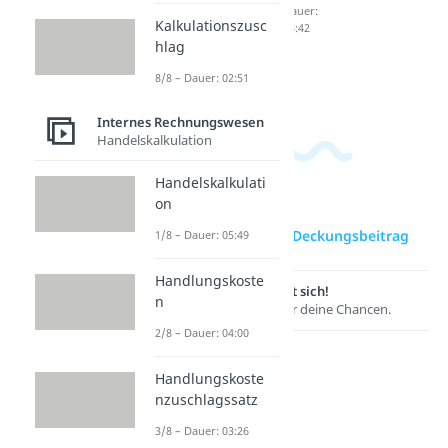
berechn
ung
Dauer:
Kalkulationszusc
04:42
en
Dauer:
hlag
05:38
Dauer:
02:19
8/8 – Dauer: 02:51
Internes Rechnungswesen
Handelskalkulation
Handelskalkulati
on
zur Videoseite: Deckungsbeitrag
1/8 – Dauer: 05:49
Handlungskoste
Lernen lohnt sich!
n
Entdecke hier deine Chancen.
2/8 – Dauer: 04:00
Handlungskoste
nzuschlagssatz
3/8 – Dauer: 03:26