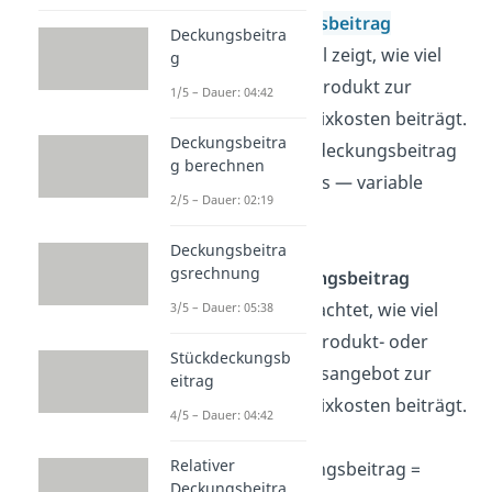
Stückdeckungsbeitrag
Deckungsbeitra
Diese Kennzahl zeigt, wie viel
g
ein einzelnes Produkt zur
1/5 – Dauer: 04:42
Deckung der Fixkosten beiträgt.
Deckungsbeitra
Formel:
Stückdeckungsbeitrag
g berechnen
= Verkaufspreis — variable
2/5 – Dauer: 02:19
Stückkosten
Deckungsbeitra
gsrechnung
Gesamtdeckungsbeitrag
Hier wird betrachtet, wie viel
3/5 – Dauer: 05:38
das gesamte Produkt- oder
Stückdeckungsb
Dienstleistungsangebot zur
eitrag
Deckung der Fixkosten beiträgt.
4/5 – Dauer: 04:42
Formel:
Relativer
Gesamtdeckungsbeitrag =
Deckungsbeitra