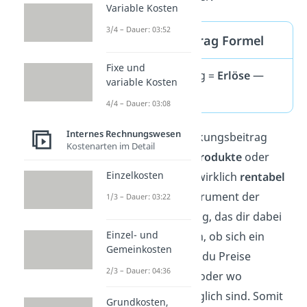
Variable Kosten
3/4 – Dauer: 03:52
Deckungsbeitrag Formel
Fixe und
Deckungsbeitrag =
Erlöse
—
variable Kosten
variable Kosten
4/4 – Dauer: 03:08
Internes Rechnungswesen
So macht der Deckungsbeitrag
Kostenarten im Detail
sichtbar, welche
Produkte
oder
Einzelkosten
Dienstleistungen wirklich
rentabel
sind. Er ist ein Instrument der
1/3 – Dauer: 03:22
Teilkostenrechnung, das dir dabei
Einzel- und
hilft einzuschätzen, ob sich ein
Gemeinkosten
Angebot lohnt, ob du Preise
2/3 – Dauer: 04:36
anpassen solltest oder wo
Einsparungen möglich sind. Somit
Grundkosten,