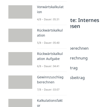
Vorwärtskalkulat
ion
Weitere Inhalte: Internes
4/8 – Dauer: 05:31
Rechnungswesen
Rückwärtskalkul
Deckungsbeitrag
ation
Deckungsbeitrag
5/8 – Dauer: 05:40
Dauer: 04:42
Deckungsbeitrag berechnen
Dauer: 02:19
Rückwärtskalkul
Deckungsbeitragsrechnung
ation Aufgabe
Dauer: 05:38
6/8 – Dauer: 04:41
Stückdeckungsbeitrag
Dauer: 04:42
Gewinnzuschlag
Relativer Deckungsbeitrag
berechnen
Dauer: 04:02
7/8 – Dauer: 03:07
Kalkulationsfakt
or