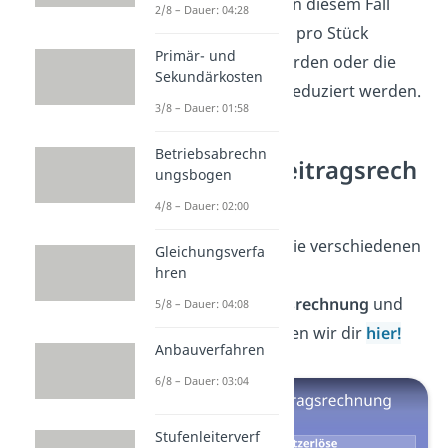
das Café
Verlust
. In diesem Fall
2/8 – Dauer: 04:28
müssen die Preise pro Stück
Primär- und
Kuchen erhöht werden oder die
Sekundärkosten
variablen Kosten reduziert werden.
3/8 – Dauer: 01:58
Betriebsabrechn
Deckungsbeitragsrech
ungsbogen
nung
4/8 – Dauer: 02:00
Noch mehr über die verschiedenen
Gleichungsverfa
hren
Arten der
Deckungsbeitragsrechnung
und
5/8 – Dauer: 04:08
ihren
Nutzen
zeigen wir dir
hier!
Anbauverfahren
6/8 – Dauer: 03:04
Stufenleiterverf