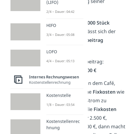
2,50 €
zur Deckung seiner
(LIFO)
Fixkosten.
2/4 – Dauer: 04:42
Wenn im Monat
1.000 Stück
HIFO
verkauft werden, lässt sich der
3/4 – Dauer: 05:08
Gesamtdeckungsbeitrag
berechnen:
LOFO
Gesamtdeckungsbeitrag:
4/4 – Dauer: 05:13
2,50 € • 1.000 =
2.500 €
Internes Rechnungswesen
Kostenstellenrechnung
Diese
2.500 €
helfen dem Café,
typische monatliche
Fixkosten
wie
Kostenstelle
Ladenmiete oder Strom zu
1/8 – Dauer: 03:54
bezahlen
. Liegen die
Fixkosten
allerdings bei
über
2.500 €,
Kostenstellenrec
beispielsweise 3.000 €, dann macht
hnung