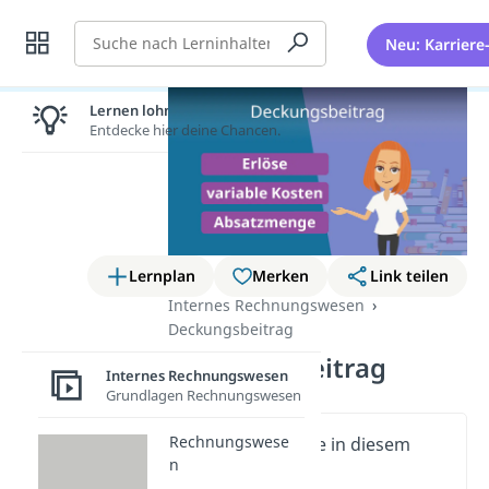
Suche
Neu: Karriere
Lernen lohnt sich!
Entdecke hier deine Chancen.
Lernplan
Merken
Link teilen
Internes Rechnungswesen
Deckungsbeitrag
Deckungsbeitrag
Internes Rechnungswesen
Grundlagen Rechnungswesen
Rechnungswese
Wichtige Inhalte in diesem
n
Video