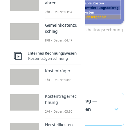
ahren
7/8 – Dauer: 03:54
Gemeinkostenzu
Zum Video: Deckungsbeitragsrechnung
schlag
8/8 – Dauer: 04:47
Internes Rechnungswesen
Kostenträgerrechnung
Kostenträger
1/4 – Dauer: 04:10
Kostenträgerrec
Deckungsbeitrag —
hnung
häufigste Fragen
2/4 – Dauer: 03:30
(ausklappen)
Herstellkosten