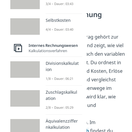
3/4 – Dauer: 03:43
Kostenrechnung
Selbstkosten
verstehen
4/4 – Dauer: 03:40
Der Deckungsbeitrag gehört zur
Kostenrechnung und zeigt, wie viel
Internes Rechnungswesen
Kalkulationsverfahren
von den Erlösen nach den variablen
Kosten übrig bleibt. Du ordnest in
Divisionskalkulat
ion
diesem Themenfeld Kosten, Erlöse
und Ergebnisse und vergleichst
1/8 – Dauer: 06:21
verschiedene Rechenwege im
Zuschlagskalkul
Unternehmen. So wird klar, wie
ation
Fixkosten, Gewinn und
2/8 – Dauer: 05:29
Wirtschaftlichkeit
Äquivalenzziffer
zusammenhängen. Im
nkalkulation
Wirtschaftsbereich
findest du