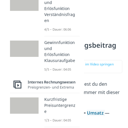
und
Erlösfunktion
Verständnisfrag
en
4/5 – Dauer: 06:06
Gewinnfunktion
Den Deckungsbeitrag
und
berechnen
Erlösfunktion
Klausuraufgabe
zur Stelle im Video springen
(02:09)
5/5 – Dauer: 04:05
Internes Rechnungswesen
Prinzipiell berechnest du den
Preisgrenzen- und Extrema
Deckungsbeitrag immer mit dieser
Kurzfristige
Grundformel:
Preisuntergrenz
e
Deckungsbeitrag =
Umsatz
—
variable Kosten
1/3 – Dauer: 04:05