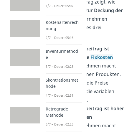
Der Deckungsbeitrag zeigt, wie
1/7 – Dauer: 05:07
stark ein Produkt zur
Deckung der
Fixkosten
im Unternehmen
Kostenartenrech
beiträgt. Hier gibt es
drei
nung
Möglichkeiten:
2/7 – Dauer: 05:16
Der Deckungsbeitrag ist
Inventurmethod
geringer als die
Fixkosten
e
→
Das Unternehmen macht
3/7 – Dauer: 02:25
Verlust
mit seinen Produkten.
Skontrationsmet
Du musst also die Preise
hode
erhöhen oder die variablen
4/7 – Dauer: 02:31
Kosten senken.
Der Deckungsbeitrag ist höher
Retrograde
Methode
als die Fixkosten
5/7 – Dauer: 02:25
→
Das Unternehmen macht