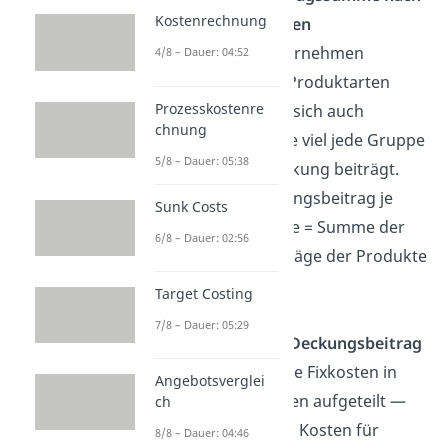
Kostenrechnung
Produktgruppen
Wenn ein Unternehmen
4/8 – Dauer: 04:52
verschiedene Produktarten
Prozesskostenre
verkauft, lässt sich auch
chnung
berechnen, wie viel jede Gruppe
5/8 – Dauer: 05:38
zur Kostendeckung beiträgt.
Formel:
Deckungsbeitrag je
Sunk Costs
Produktgruppe = Summe der
6/8 – Dauer: 02:56
Deckungsbeiträge der Produkte
einer Gruppe
Target Costing
7/8 – Dauer: 05:29
Mehrstufiger Deckungsbeitrag
Hier werden die Fixkosten in
Angebotsverglei
mehrere Ebenen aufgeteilt —
ch
zum Beispiel in Kosten für
8/8 – Dauer: 04:46