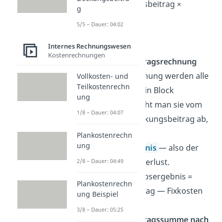
Stückdeckungsbeitrag ×
g
Absatzmenge
5/5 – Dauer: 04:02
Einstufige
Internes Rechnungswesen
Kostenrechnungen
Deckungsbeitragsrechnung
In dieser Rechnung werden alle
Vollkosten- und
Teilkostenrechn
Fixkosten als ein Block
ung
betrachtet. Zieht man sie vom
1/8 – Dauer: 04:07
gesamten Deckungsbeitrag ab,
ergibt sich das
Plankostenrechn
ung
Betriebsergebnis
— also der
Gewinn oder Verlust.
2/8 – Dauer: 04:49
Formel:
Betriebsergebnis =
Plankostenrechn
Deckungsbeitrag — Fixkosten
ung Beispiel
3/8 – Dauer: 05:25
Deckungsbeitragssumme nach