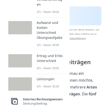
en
2/5 – Dauer: 04:24
Aufwand und
Kosten
Nach Beantwortung speichern wir deine Antwort, um
Unterschied
Studyflix zu verbessern. Mehr dazu erfährst du in
Übungsaufgabe
unserer
Datenschutzerklärung
.
3/5 – Dauer: 03:40
Arten von
Ertrag und Erlös
Deckungsbeiträgen
Unterschied
4/5 – Dauer: 03:03
Je nachdem, wie genau ein
Leistungen
Unternehmen rechnen möchte,
unterscheidest du mehrere
Arten
5/5 – Dauer: 02:36
von
Deckungsbeiträgen
. Die
fünf
Internes Rechnungswesen
wichtigsten sind:
Deckungsbeitrag