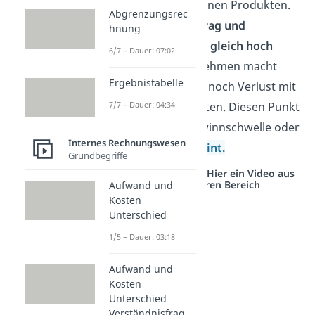
Gewinn
mit seinen Produkten.
Abgrenzungsrec
Deckungsbeitrag und
hnung
Fixkosten sind gleich hoch
6/7 – Dauer: 07:02
→
Das Unternehmen macht
Ergebnistabelle
weder Gewinn noch Verlust mit
7/7 – Dauer: 04:34
seinen Produkten. Diesen Punkt
nennst du Gewinnschwelle oder
Internes Rechnungswesen
Break-Even-Point.
Grundbegriffe
Studyflix vernetzt: Hier ein Video aus
einem anderen Bereich
Aufwand und
Kosten
Unterschied
1/5 – Dauer: 03:18
Aufwand und
Kosten
Unterschied
Verständnisfrag