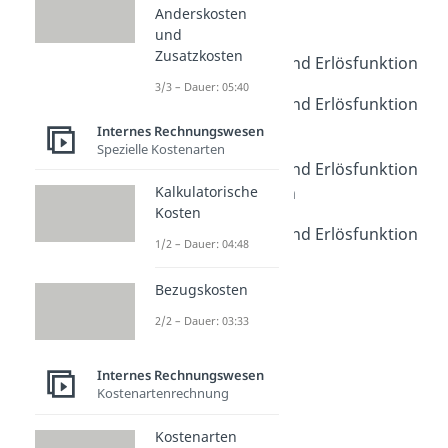
Anderskosten
Kostenfunktion
und
Dauer: 03:23
Zusatzkosten
Gewinnfunktion und Erlösfunktion
Dauer: 03:32
3/3 – Dauer: 05:40
Gewinnfunktion und Erlösfunktion
Übungsaufgabe
Internes Rechnungswesen
Spezielle Kostenarten
Dauer: 02:54
Gewinnfunktion und Erlösfunktion
Verständnisfragen
Kalkulatorische
Kosten
Dauer: 06:06
Gewinnfunktion und Erlösfunktion
1/2 – Dauer: 04:48
Klausuraufgabe
Dauer: 04:05
Bezugskosten
2/2 – Dauer: 03:33
Internes Rechnungswesen
Kostenartenrechnung
Kostenarten