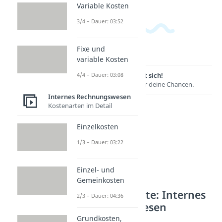
Variable Kosten
3/4 – Dauer: 03:52
Fixe und
variable Kosten
4/4 – Dauer: 03:08
Lernen lohnt sich!
Entdecke hier deine Chancen.
Internes Rechnungswesen
Kostenarten im Detail
Einzelkosten
1/3 – Dauer: 03:22
Einzel- und
Gemeinkosten
Weitere Inhalte: Internes
2/3 – Dauer: 04:36
Rechnungswesen
Grundkosten,
Kostenfunktionen