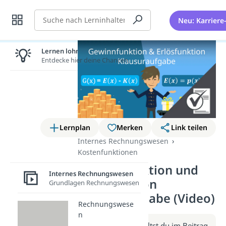
Suche
Neu: Karriere
Lernen lohnt sich!
Entdecke hier deine Chancen.
Lernplan
Merken
Link teilen
Internes Rechnungswesen
Kostenfunktionen
Gewinnfunktion und
Internes Rechnungswesen
Erlösfunktion
Grundlagen Rechnungswesen
Klausuraufgabe (Video)
Rechnungswese
n
Weitere Infos erhältst du im Beitrag