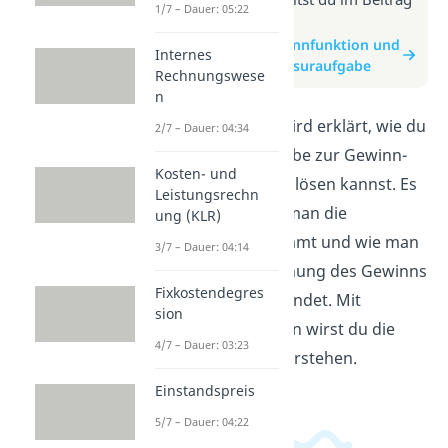
1/7 – Dauer: 05:22
zum Video
zum Beitrag: Gewinnfunktion und
Internes
Erlösfunktion Klausuraufgabe
Rechnungswese
n
In diesem Video wird erklärt, wie du
2/7 – Dauer: 04:34
eine Klausuraufgabe zur Gewinn-
Kosten- und
und Erlösfunktion lösen kannst. Es
Leistungsrechn
wird gezeigt, wie man die
ung (KLR)
Funktionen bestimmt und wie man
3/7 – Dauer: 04:14
sie für die Berechnung des Gewinns
Fixkostendegres
und Erlöses verwendet. Mit
sion
einfachen Schritten wirst du die
4/7 – Dauer: 03:23
Aufgabe besser verstehen.
Einstandspreis
5/7 – Dauer: 04:22