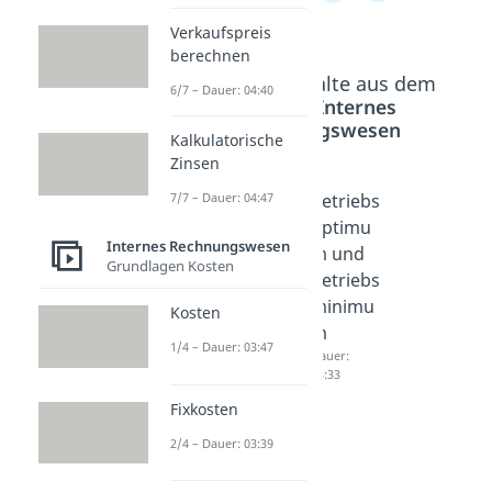
Verkaufspreis
berechnen
Beliebte Inhalte aus dem
6/7 – Dauer: 04:40
Bereich
Internes
Rechnungswesen
Kalkulatorische
Zinsen
7/7 – Dauer: 04:47
Kurzfris
Langfris
Betriebs
tige
tige
optimu
Internes Rechnungswesen
Preisunt
Preisunt
m und
Grundlagen Kosten
ergrenz
ergrenz
Betriebs
e
e
minimu
Kosten
Dauer:
Dauer:
m
1/4 – Dauer: 03:47
04:05
04:41
Dauer:
04:33
Fixkosten
2/4 – Dauer: 03:39