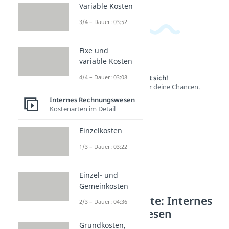
Variable Kosten
3/4 – Dauer: 03:52
Fixe und
variable Kosten
4/4 – Dauer: 03:08
Lernen lohnt sich!
Entdecke hier deine Chancen.
Internes Rechnungswesen
Kostenarten im Detail
Einzelkosten
1/3 – Dauer: 03:22
Einzel- und
Gemeinkosten
Weitere Inhalte: Internes
2/3 – Dauer: 04:36
Rechnungswesen
Grundkosten,
Kostenfunktionen