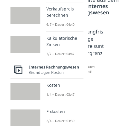
Bereich
Internes
Verkaufspreis
Rechnungswesen
berechnen
6/7 – Dauer: 04:40
Gewinnf
Kurzfris
Langfris
Kalkulatorische
unktion
tige
tige
Zinsen
und
Preisunt
Preisunt
Erlösfun
ergrenz
ergrenz
7/7 – Dauer: 04:47
ktion
e
e
Internes Rechnungswesen
Dauer:
Dauer:
Dauer:
03:32
04:05
04:41
Grundlagen Kosten
Kosten
1/4 – Dauer: 03:47
Fixkosten
2/4 – Dauer: 03:39