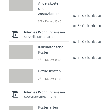
Anderskosten
Kostenfunktion
und
Dauer: 03:23
Zusatzkosten
Gewinnfunktion und Erlösfunktion
Dauer: 03:32
3/3 – Dauer: 05:40
Gewinnfunktion und Erlösfunktion
Übungsaufgabe
Internes Rechnungswesen
Spezielle Kostenarten
Dauer: 02:54
Gewinnfunktion und Erlösfunktion
Verständnisfragen
Kalkulatorische
Kosten
Dauer: 06:06
Gewinnfunktion und Erlösfunktion
1/2 – Dauer: 04:48
Klausuraufgabe
Dauer: 04:05
Bezugskosten
2/2 – Dauer: 03:33
Internes Rechnungswesen
Kostenartenrechnung
Kostenarten