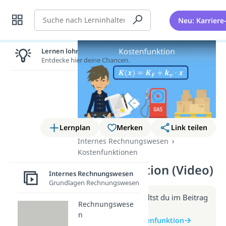
Suche
Neu: Karriere
Lernen lohnt sich!
Entdecke hier deine Chancen.
Lernplan
Merken
Link teilen
Internes Rechnungswesen
Kostenfunktionen
Kostenfunktion (Video)
Internes Rechnungswesen
Grundlagen Rechnungswesen
Weitere Infos erhältst du im Beitrag
Rechnungswese
zum Video
n
zum Beitrag: Kostenfunktion