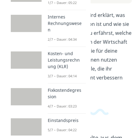
1/7 – Dauer: 05:22
In diesem Video wird erklärt, was
Internes
Rechnungswese
eine Kostenfunktion ist und wie sie
n
berechnet wird. Du erfährst, welche
2/7 – Dauer: 04:34
Rolle sie im Bereich der Wirtschaft
spielt und wie du sie für deine
Kosten- und
eigenen Kalkulationen nutzen
Leistungsrechn
ung (KLR)
kannst. Ideal für alle, die ihr
3/7 – Dauer: 04:14
Kostenmanagement verbessern
möchten.
Fixkostendegres
sion
4/7 – Dauer: 03:23
Einstandspreis
5/7 – Dauer: 04:22
Beliebte Inhalte aus dem