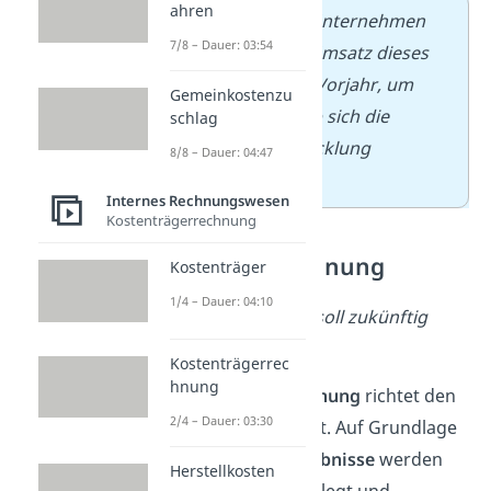
ahren
➡️
Beispiel:
Ein Unternehmen
7/8 – Dauer: 03:54
vergleicht den Umsatz dieses
Jahres mit dem Vorjahr, um
Gemeinkostenzu
festzustellen, ob sich die
schlag
Geschäftsentwicklung
8/8 – Dauer: 04:47
verbessert hat.
Internes Rechnungswesen
Kostenträgerrechnung
Planungsrechnung
Kostenträger
1/4 – Dauer: 04:10
Hauptfrage:
Was soll zukünftig
erreicht werden?
Kostenträgerrec
hnung
Die
Planungsrechnung
richtet den
2/4 – Dauer: 03:30
Blick in die Zukunft. Auf Grundlage
vergangener Ergebnisse
werden
Herstellkosten