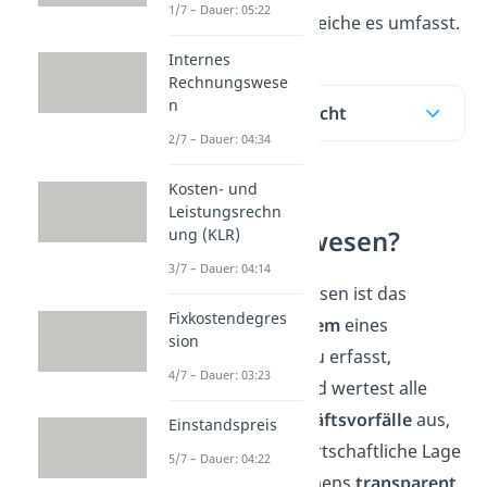
1/7 – Dauer: 05:22
Aufgaben und Bereiche es umfasst.
Internes
Rechnungswese
n
Inhaltsübersicht
2/7 – Dauer: 04:34
Kosten- und
Was ist das
Leistungsrechn
ung (KLR)
Rechnungswesen?
3/7 – Dauer: 04:14
Das Rechnungswesen ist das
Fixkostendegres
Informationssystem
eines
sion
Unternehmens. Du erfasst,
4/7 – Dauer: 03:23
dokumentierst und wertest alle
relevanten
Geschäftsvorfälle
aus,
Einstandspreis
um mit ihm die wirtschaftliche Lage
5/7 – Dauer: 04:22
deines Unternehmens
transparent