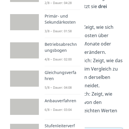
2/8 – Dauer: 04:28
sichtbar. Dafür nutzt sie
drei
Instrumente:
Primär- und
Sekundärkosten
Zeitvergleich: Zeigt, wie sich
3/8 – Dauer: 01:58
Umsatz oder Kosten über
verschiedene Monate oder
Betriebsabrechn
ungsbogen
Jahre hinweg verändern.
4/8 – Dauer: 02:00
Betriebsvergleich: Zeigt
, wie das
Unternehmen im Vergleich zu
Gleichungsverfa
anderen Firmen derselben
hren
Branche abschneidet.
5/8 – Dauer: 04:08
Soll-Ist-Vergleich:
Zeigt, wie
Anbauverfahren
geplante Ziele von den
6/8 – Dauer: 03:04
tatsächlich erreichten Werten
abweichen.
Stufenleiterverf