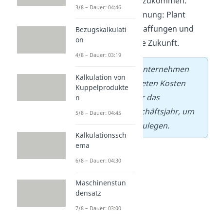
Unternehmen zukommen.
3/8 – Dauer: 04:46
Investitionsplanung:
Plant
größere Anschaffungen und
Bezugskalkulati
on
Projekte für die Zukunft.
4/8 – Dauer: 03:19
➡️
Beispiel:
Ein Unternehmen
Kalkulation von
plant die erwarteten Kosten
Kuppelprodukte
und Umsätze für das
n
kommende Geschäftsjahr, um
5/8 – Dauer: 04:45
ein Budget festzulegen.
Kalkulationssch
ema
6/8 – Dauer: 04:30
Maschinenstun
densatz
7/8 – Dauer: 03:00