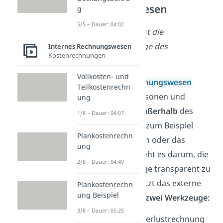
Rechnungswesen
g
5/5 – Dauer: 04:02
Hauptfrage
:
Wie ist die
wirtschaftliche Lage des
Internes Rechnungswesen
Kostenrechnungen
Unternehmens?
Vollkosten- und
Das
externe Rechnungswesen
Teilkostenrechn
richtet sich an Personen und
ung
Organisationen
außerhalb
des
1/8 – Dauer: 04:07
Unternehmens — zum Beispiel
Plankostenrechn
Banken, Investoren oder das
ung
Finanzamt. Hier geht es darum, die
2/8 – Dauer: 04:49
wirtschaftliche Lage transparent zu
machen. Dafür nutzt das externe
Plankostenrechn
ung Beispiel
Rechnungswesen
zwei Werkzeuge:
3/8 – Dauer: 05:25
Gewinn- und Verlustrechnung