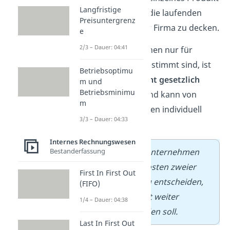
Langfristige
einbringt, um die laufenden
Preisuntergrenz
Festkosten der Firma zu decken.
e
2/3 – Dauer: 04:41
Da die Informationen nur für
interne Zwecke
bestimmt sind, ist
Betriebsoptimu
dieser Bereich
nicht gesetzlich
m und
Betriebsminimu
vorgeschrieben
und kann von
m
jedem Unternehmen individuell
3/3 – Dauer: 04:33
gestaltet werden.
Internes Rechnungswesen
Bestanderfassung
➡️
Beispiel:
Ein Unternehmen
vergleicht die Kosten zweier
First In First Out
Produkte, um zu entscheiden,
(FIFO)
welches Produkt weiter
1/4 – Dauer: 04:38
produziert werden soll.
Last In First Out