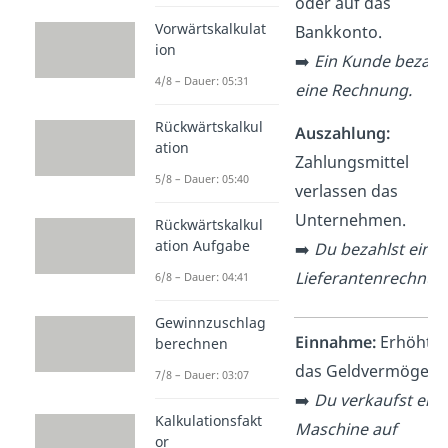
oder auf das
Vorwärtskalkulat
Bankkonto.
ion
➡️
Ein Kunde bezahl
4/8 – Dauer: 05:31
eine Rechnung.
Rückwärtskalkul
Auszahlung:
ation
Zahlungsmittel
5/8 – Dauer: 05:40
verlassen das
Unternehmen.
Rückwärtskalkul
ation Aufgabe
➡️
Du bezahlst eine
Lieferantenrechnun
6/8 – Dauer: 04:41
Gewinnzuschlag
Einnahme /
Einnahme:
Erhöht
berechnen
Ausgabe
das Geldvermögen.
7/8 – Dauer: 03:07
➡️
Du verkaufst eine
Kalkulationsfakt
Maschine auf
or