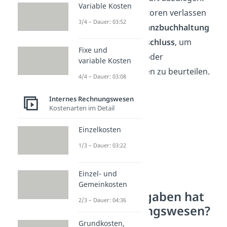
Variable Kosten
Banken und Investoren verlassen
3/4 – Dauer: 03:52
sich auf deine
Finanzbuchhaltung
und den
Jahresabschluss
, um
Fixe und
Kreditwürdigkeit oder
variable Kosten
Investitionschancen zu beurteilen.
4/4 – Dauer: 03:08
Internes Rechnungswesen
Kostenarten im Detail
Einzelkosten
1/3 – Dauer: 03:22
Einzel- und
Gemeinkosten
Welche Aufgaben hat
2/3 – Dauer: 04:36
das Rechnungswesen?
Grundkosten,