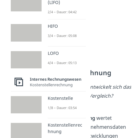
(LIFO)
2/4 – Dauer: 04:42
HIFO
3/4 – Dauer: 05:08
LOFO
4/4 – Dauer: 05:13
Statistik und
Vergleichsrechnung
Internes Rechnungswesen
Kostenstellenrechnung
Hauptfrage
:
Wie entwickelt sich das
Unternehmen im Vergleich?
Kostenstelle
1/8 – Dauer: 03:54
Die
Statistik
und
Vergleichsrechnung
wertet
Kostenstellenrec
vorhandene Unternehmensdaten
hnung
aus und macht Entwicklungen