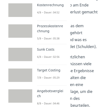
(GuV): Zeigt, ob am Ende
Kostenrechnung
Gewinn oder Verlust gemacht
4/8 – Dauer: 04:52
wurde.
Bilanz:
Zeigt, was dem
Prozesskostenre
chnung
Unternehmen gehört
5/8 – Dauer: 05:38
(Vermögen) und was es
anderen schuldet (Schulden).
Sunk Costs
Aufgrund der gesetzlichen
6/8 – Dauer: 02:56
Publizitätspflicht müssen viele
Target Costing
Unternehmen diese Ergebnisse
offenlegen. So erhalten die
7/8 – Dauer: 05:29
externen Adressaten eine
Angebotsverglei
verlässliche Grundlage, um die
ch
finanzielle Situation des
8/8 – Dauer: 04:46
Unternehmens zu beurteilen.