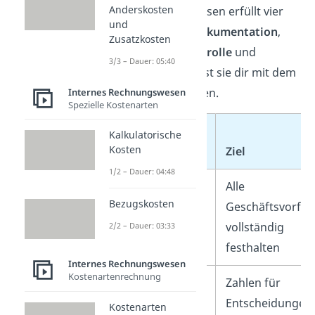
Anderskosten
Das Rechnungswesen erfüllt vier
und
Kernaufgaben:
Dokumentation
,
Zusatzkosten
Information
,
Kontrolle
und
3/3 – Dauer: 05:40
Planung
. Du kannst sie dir mit dem
Kürzel
DIKP
merken.
Internes Rechnungswesen
Spezielle Kostenarten
Kalkulatorische
Kosten
Aufgabe
Ziel
1/2 – Dauer: 04:48
Dokumentation
Alle
Bezugskosten
Geschäftsvorfäll
vollständig
2/2 – Dauer: 03:33
festhalten
Internes Rechnungswesen
Kostenartenrechnung
Information
Zahlen für
Entscheidungen
Kostenarten