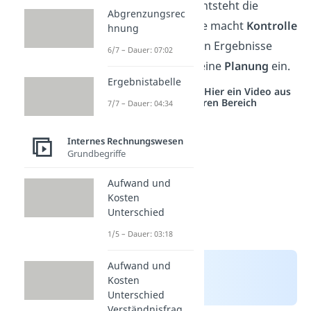
Dokumentation
entsteht die
Abgrenzungsrec
Information
. Diese macht
Kontrolle
hnung
möglich. Und deren Ergebnisse
6/7 – Dauer: 07:02
fließen direkt in deine
Planung
ein.
Ergebnistabelle
Studyflix vernetzt: Hier ein Video aus
einem anderen Bereich
7/7 – Dauer: 04:34
Internes Rechnungswesen
Grundbegriffe
Aufwand und
Kosten
Unterschied
1/5 – Dauer: 03:18
Aufwand und
Kosten
Unterschied
Verständnisfrag