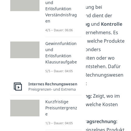
und
Unternehmensleitung bei
Erlösfunktion
Verständnisfrag
Entscheidungen und dient der
en
Planung
,
Steuerung
und
Kontrolle
4/5 – Dauer: 06:06
innerhalb
des Unternehmens. Es
zeigt zum Beispiel, welche Produkte
Gewinnfunktion
oder Bereiche besonders
und
Erlösfunktion
wirtschaftlich arbeiten oder wo
Klausuraufgabe
unnötige Kosten entstehen. Dafür
5/5 – Dauer: 04:05
nutzt das interne Rechnungswesen
diese Instrumente:
Internes Rechnungswesen
Preisgrenzen- und Extrema
Kostenrechnung:
Zeigt, wo im
Kurzfristige
Unternehmen welche Kosten
Preisuntergrenz
entstehen.
e
Deckungsbeitragsrechnung:
1/3 – Dauer: 04:05
Zeigt, was ein einzelnes Produkt