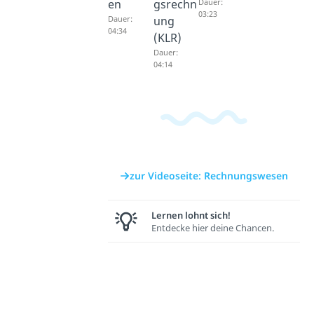
en
gsrechn
Dauer:
03:23
Dauer:
ung
04:34
(KLR)
Dauer:
04:14
zur Videoseite: Rechnungswesen
Lernen lohnt sich!
Entdecke hier deine Chancen.