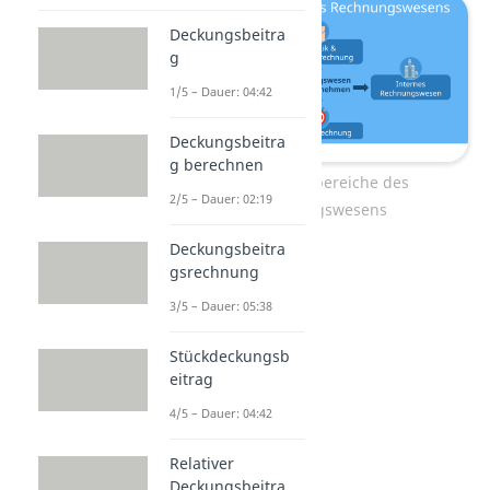
Deckungsbeitra
g
1/5 – Dauer: 04:42
Deckungsbeitra
g berechnen
Die vier Teilbereiche des
2/5 – Dauer: 02:19
Rechnungswesens
Deckungsbeitra
gsrechnung
3/5 – Dauer: 05:38
Stückdeckungsb
eitrag
4/5 – Dauer: 04:42
Relativer
Externes
Deckungsbeitra