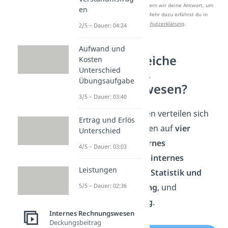
Nach Beantwortung speichern wir deine Antwort, um
en
Studyflix zu verbessern. Mehr dazu erfährst du in
unserer
Datenschutzerklärung
.
2/5 – Dauer: 04:24
Aufwand und
Welche Bereiche
Kosten
Unterschied
umfasst das
Übungsaufgabe
Rechnungswesen?
3/5 – Dauer: 03:40
Diese vier Aufgaben verteilen sich
Ertrag und Erlös
im Rechnungswesen auf
vier
Unterschied
Teilbereiche
:
Externes
4/5 – Dauer: 03:03
Rechnungswesen
,
internes
Leistungen
Rechnungswesen
,
Statistik und
Vergleichsrechnung
, und
5/5 – Dauer: 02:36
Planungsrechnung
.
Internes Rechnungswesen
Deckungsbeitrag