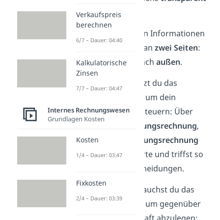
darzustellen.
Verkaufspreis
berechnen
Deine gewonnenen Informationen
6/7 – Dauer: 04:40
richten sich dabei an
zwei Seiten
:
nach
innen
und nach
außen
.
Kalkulatorische
Zinsen
👔 Nach innen
nutzt du das
7/7 – Dauer: 04:47
Rechnungswesen, um dein
Internes Rechnungswesen
Unternehmen zu steuern: Über
Grundlagen Kosten
Kosten- und Leistungsrechnung
,
Statistik
und
Planungsrechnung
Kosten
vergleichst du Werte und triffst so
1/4 – Dauer: 03:47
begründete Entscheidungen.
Fixkosten
🏛️ Nach außen
brauchst du das
2/4 – Dauer: 03:39
Rechnungswesen, um gegenüber
Dritten Rechenschaft abzulegen: