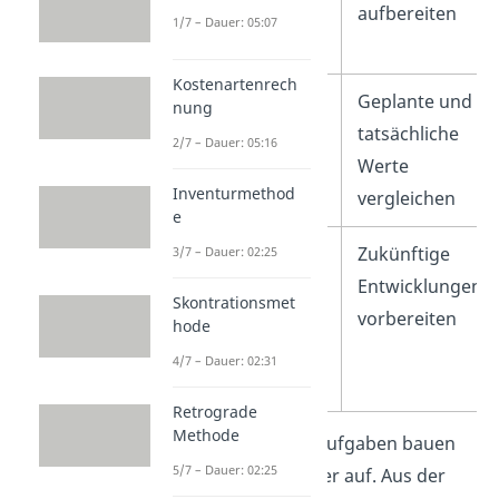
aufbereiten
1/7 – Dauer: 05:07
Kostenartenrech
Kontrolle
Geplante und
nung
tatsächliche
2/7 – Dauer: 05:16
Werte
Inventurmethod
vergleichen
e
Planung
Zukünftige
3/7 – Dauer: 02:25
Entwicklungen
Skontrationsmet
vorbereiten
hode
4/7 – Dauer: 02:31
Retrograde
Methode
Wichtig:
Die vier Aufgaben bauen
5/7 – Dauer: 02:25
logisch aufeinander auf. Aus der