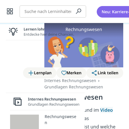
Suche
Neu: Karriere
Lernen lohnt sich!
Entdecke hier deine Chancen.
Lernplan
Merken
Link teilen
Internes Rechnungswesen
Grundlagen Rechnungswesen
Rechnungswesen
Internes Rechnungswesen
Grundlagen Rechnungswesen
In diesem Beitrag und im
Video
Rechnungswese
erfährst du, was das
n
Rechnungswesen
ist und welche