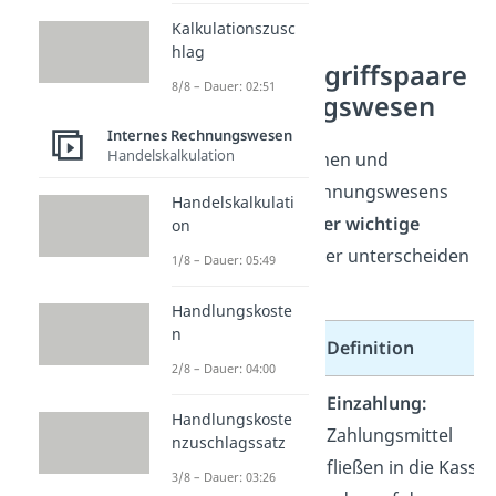
Kalkulationszusc
hlag
Wichtige Begriffspaare
8/8 – Dauer: 02:51
im Rechnungswesen
Internes Rechnungswesen
Handelskalkulation
Neben den Bereichen und
Aufgaben des Rechnungswesens
Handelskalkulati
solltest du auch
vier wichtige
on
Begriffspaare
sicher unterscheiden
1/8 – Dauer: 05:49
können.
Handlungskoste
n
Begriffspaar
Definition
2/8 – Dauer: 04:00
Einzahlung /
Einzahlung:
Handlungskoste
Auszahlung
Zahlungsmittel
nzuschlagssatz
fließen in die Kasse
3/8 – Dauer: 03:26