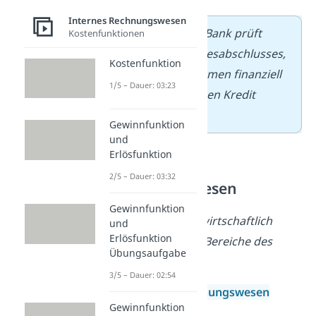
Internes Rechnungswesen
➡️
Beispiel:
Eine Bank prüft
Kostenfunktionen
anhand des Jahresabschlusses,
Kostenfunktion
ob ein Unternehmen finanziell
1/5 – Dauer: 03:23
stabil ist und einen Kredit
erhalten kann.
Gewinnfunktion
und
Erlösfunktion
Internes
2/5 – Dauer: 03:32
Rechnungswesen
Gewinnfunktion
Hauptfrage
:
Wie wirtschaftlich
und
Erlösfunktion
arbeiten einzelne Bereiche des
Übungsaufgabe
Unternehmens?
3/5 – Dauer: 02:54
Das
interne Rechnungswesen
Gewinnfunktion
unterstützt die