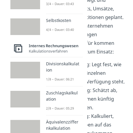
intern
Ziele festgelegt und
3/4 – Dauer: 03:43
zukünftige
Budgets, Umsätze,
Kosten oder Investitionen geplant.
Selbstkosten
So hilft sie dem Unternehmen
4/4 – Dauer: 03:40
dabei, Entscheidungen
vorzubereiten. Dafür kommen
Internes Rechnungswesen
Kalkulationsverfahren
diese Werkzeuge zum Einsatz:
Divisionskalkulat
Budgetplanung: Legt fest, wie
ion
viel Geld den einzelnen
1/8 – Dauer: 06:21
Bereichen zur Verfügung steht.
Umsatzplanung:
Schätzt ab,
Zuschlagskalkul
welche Einnahmen künftig
ation
erwartet werden.
2/8 – Dauer: 05:29
Kostenplanung:
Kalkuliert,
Äquivalenzziffer
welche Ausgaben auf das
nkalkulation