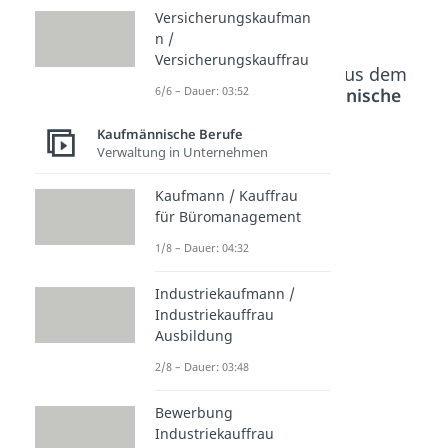
Versicherungskaufman
n /
Versicherungskauffrau
Beliebte Inhalte aus dem
6/6 – Dauer: 03:52
Bereich
Kaufmännische
Berufe
Kaufmännische Berufe
Verwaltung in Unternehmen
Bewerb
Sozialv
Fachan
Kaufmann / Kauffrau
ung
ersiche
gestellt
für Büromanagement
Verwalt
rungsf
e/r für
1/8 – Dauer: 04:32
ungsfa
achang
Arbeits
change
estellte
marktd
Industriekaufmann /
stellte
/r
ienstlei
Industriekauffrau
Dauer:
Dauer:
stunge
Ausbildung
02:54
03:35
n
2/8 – Dauer: 03:48
Dauer:
04:12
Bewerbung
Industriekauffrau