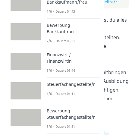
Verwaltungsfachangestellte/r
Bankkaufmann/frau
1/6 – Dauer: 04:43
In diesem Video erfährst du alles
Bewerbung
über den Beruf des
Bankkauffrau
Verwaltungsfachangestellten.
2/6 – Dauer: 03:31
Wir erklären dir, welche
Aufgaben dieser Beruf
Finanzwirt /
Finanzwirtin
beinhaltet, welche
3/6 – Dauer: 03:44
Voraussetzungen du mitbringen
solltest und wie deine Ausbildung
Steuerfachangestellte/r
abläuft. Hol dir alle wichtigen
4/6 – Dauer: 04:11
Infos für deine Karriere im
öffentlichen Dienst!
Bewerbung
Steuerfachangestellte/r
5/6 – Dauer: 01:51