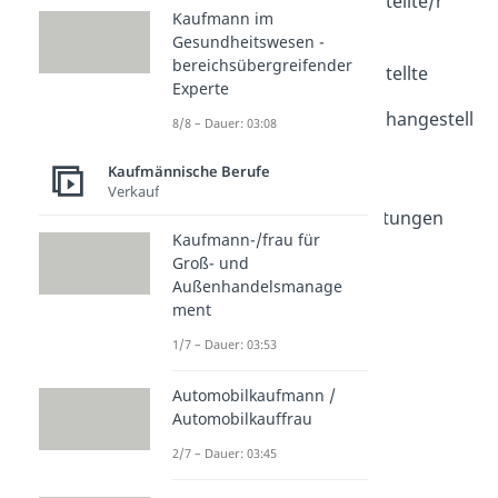
Verwaltungsfachangestellte/r
Kaufmann im
Dauer: 04:45
Gesundheitswesen -
Bewerbung
bereichsübergreifender
Verwaltungsfachangestellte
Experte
Dauer: 02:54
Sozialversicherungsfachangestell
8/8 – Dauer: 03:08
te/r
Dauer: 03:35
Kaufmännische Berufe
Fachangestellte/r für
Verkauf
Arbeitsmarktdienstleistungen
Kaufmann-/frau für
Dauer: 04:12
Verwaltungswirt /
Groß- und
Außenhandelsmanage
Verwaltungswirtin
ment
Dauer: 03:57
Fachangestellter für
1/7 – Dauer: 03:53
Bäderbetriebe
Dauer: 02:44
Automobilkaufmann /
Automobilkauffrau
2/7 – Dauer: 03:45