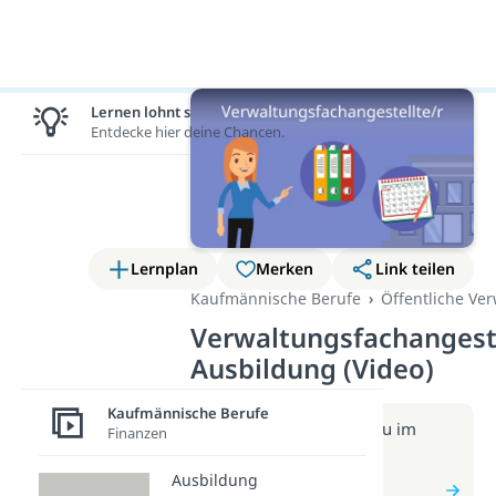
Lernen lohnt sich!
Entdecke hier deine Chancen.
Lernplan
Merken
Link teilen
Kaufmännische Berufe
Öffentliche Ve
Verwaltungsfachangeste
Ausbildung (Video)
Kaufmännische Berufe
Weitere Infos erhältst du im
Finanzen
Beitrag zum Video
zum Beitrag:
Ausbildung