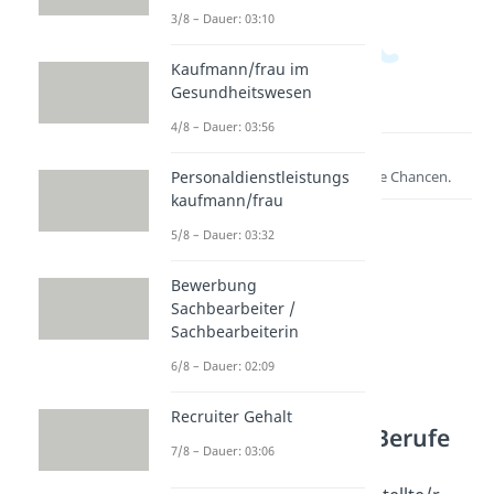
3/8 – Dauer: 03:10
Kaufmann/frau im
Gesundheitswesen
4/8 – Dauer: 03:56
Lernen lohnt sich!
Personaldienstleistungs
Entdecke hier deine Chancen.
kaufmann/frau
5/8 – Dauer: 03:32
Bewerbung
Sachbearbeiter /
Sachbearbeiterin
6/8 – Dauer: 02:09
Weitere Inhalte:
Recruiter Gehalt
Kaufmännische Berufe
7/8 – Dauer: 03:06
Öffentliche Verwaltung