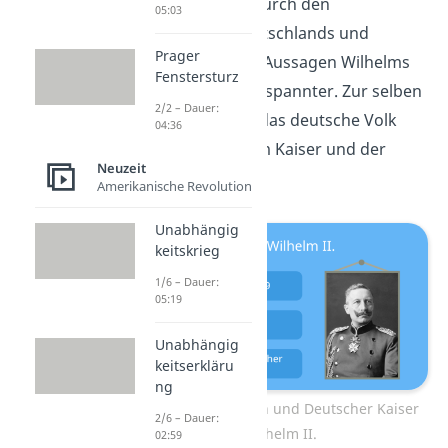
Ländern wurde durch den
05:03
Aufschwung Deutschlands und
Prager
undiplomatische Aussagen Wilhelms
Fenstersturz
zunehmend angespannter. Zur selben
2/2 – Dauer:
Zeit wandte sich das deutsche Volk
04:36
immer weiter vom Kaiser und der
Neuzeit
Monarchie ab.
Amerikanische Revolution
Unabhängig
keitskrieg
1/6 – Dauer:
05:19
Unabhängig
keitserkläru
ng
König von Preußen und Deutscher Kaiser
2/6 – Dauer:
Wilhelm II.
02:59