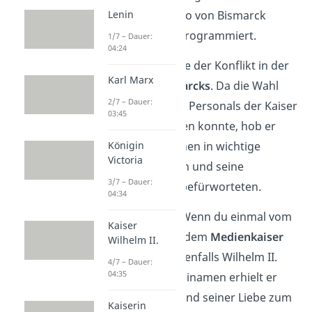
Lenin
Reichskanzler Otto von Bismarck
waren dabei vorprogrammiert.
1/7 – Dauer:
04:24
Schließlich gipfelte der Konflikt in der
Karl Marx
Entlassung Bismarcks
. Da die Wahl
2/7 – Dauer:
seines politischen Personals der Kaiser
03:45
selbst übernehmen konnte, hob er
Königin
diejenigen Personen in wichtige
Victoria
Positionen, die ihn und seine
3/7 – Dauer:
Entscheidungen befürworteten.
04:34
Schon gewusst?
Wenn du einmal vom
Kaiser
Reisekaiser
oder dem
Medienkaiser
Wilhelm II.
hörst, dann ist ebenfalls Wilhelm II.
4/7 – Dauer:
04:35
gemeint. Diese Beinamen erhielt er
zum einen aufgrund seiner Liebe zum
Kaiserin