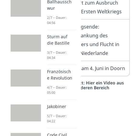
Ballhaussch
führt zum Ausbruch
wur
des Ersten Weltkriegs
2/7 – Dauer:
04:56
1918
Kriegsende:
Abdankung des
Sturm auf
die Bastille
Kaisers und Flucht in
die Niederlande
3/7 – Dauer:
04:34
1941
Tod am 4. Juni in Doorn
Französisch
e Revolution
Studyflix vernetzt: Hier ein Video aus
einem anderen Bereich
4/7 – Dauer:
05:00
Jakobiner
5/7 – Dauer:
04:22
Code Civil