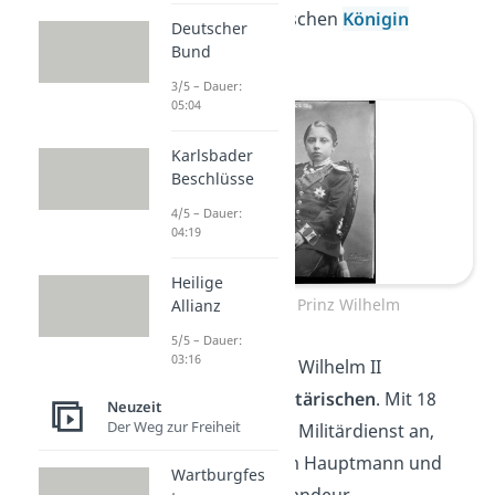
Tochter der englischen
Königin
Deutscher
Victoria
.
Bund
3/5 – Dauer:
05:04
Karlsbader
Beschlüsse
4/5 – Dauer:
04:19
Heilige
Der junge Prinz Wilhelm
Allianz
5/5 – Dauer:
03:16
Schon früh zeigte Wilhelm II
Interesse am Militärischen
. Mit 18
Neuzeit
Der Weg zur Freiheit
Jahren trat er den Militärdienst an,
wurde später zum Hauptmann und
Wartburgfes