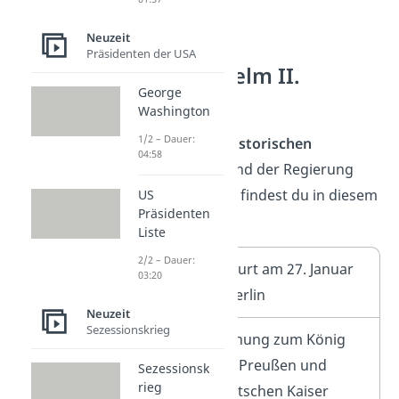
Neuzeit
Präsidenten der USA
Kaiser Wilhelm II.
George
Regierung
Washington
1/2 – Dauer:
Die wichtigsten
historischen
04:58
Ereignisse
während der Regierung
Kaiser Wilhelms II findest du in diesem
US
Präsidenten
Überblick
:
Liste
2/2 – Dauer:
1859
Geburt am 27. Januar
03:20
in Berlin
Neuzeit
Sezessionskrieg
1888
Krönung zum König
von Preußen und
Sezessionsk
rieg
Deutschen Kaiser