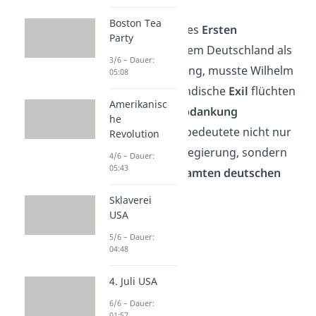
Boston Tea
Nach dem Ende des
Ersten
Party
Weltkriegs
, aus dem Deutschland als
3/6 – Dauer:
Verlierer hervorging, musste Wilhelm
05:08
II. in das niederländische
Exil
flüchten
Amerikanisc
und wurde zur
Abdankung
he
gezwungen. Das bedeutete nicht nur
Revolution
das Ende seiner Regierung, sondern
4/6 – Dauer:
05:43
das
Ende des gesamten deutschen
Kaisertums
.
Sklaverei
USA
5/6 – Dauer:
04:48
4. Juli USA
6/6 – Dauer:
01:57