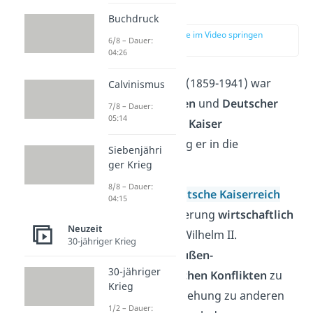
II.?
Buchdruck
zur Stelle im Video springen
6/8 – Dauer:
(00:13)
04:26
Kaiser Wilhelm II. (1859-1941) war
Calvinismus
König von Preußen
und
Deutscher
7/8 – Dauer:
05:14
Kaiser
. Als
letzter Kaiser
Deutschlands
ging er in die
Siebenjähri
Geschichte ein.
ger Krieg
8/8 – Dauer:
Während das
Deutsche Kaiserreich
04:15
unter seiner Regierung
wirtschaftlich
Neuzeit
aufblühte
, hatte Wilhelm II.
30-jähriger Krieg
gleichzeitig mit
außen-
30-jähriger
und
innenpolitischen Konflikten
zu
Krieg
kämpfen. Die Beziehung zu anderen
1/2 – Dauer: