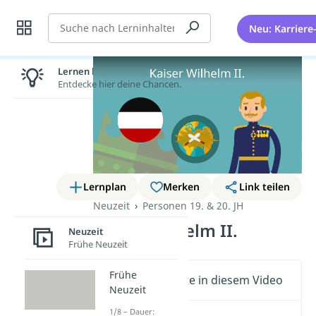
Suche
Neu: Karriere
Lernen lohnt sich!
Entdecke hier deine Chancen.
Lernplan
Merken
Link teilen
Neuzeit
Personen 19. & 20. JH
Kaiser Wilhelm II.
Neuzeit
Frühe Neuzeit
Frühe
Wichtige Inhalte in diesem Video
Neuzeit
1/8 – Dauer: