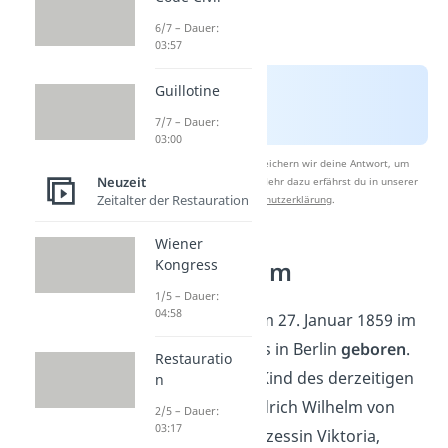
6/7 – Dauer:
03:57
Guillotine
7/7 – Dauer:
03:00
Nach Beantwortung speichern wir deine Antwort, um
Neuzeit
Studyflix zu verbessern. Mehr dazu erfährst du in unserer
Zeitalter der Restauration
Datenschutzerklärung
.
Wiener
Kongress
Prinz Wilhelm
1/5 – Dauer:
04:58
Wilhelm wurde am 27. Januar 1859 im
Kronprinzenpalais in Berlin
geboren
.
Restauratio
Er war das erste Kind des derzeitigen
n
Kronprinzen Friedrich Wilhelm von
2/5 – Dauer:
03:17
Preußen und Prinzessin Viktoria,