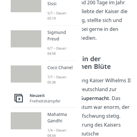
Reisen, was er rund 200 Tage im Jahr
Sissi
tat. Zum anderen liebte der Kaiser die
5/7 – Dauer:
05:19
Selbstinszenierung, stellte sich und
das Kaisertum dabei gerne in den
Sigmund
Mittelpunkt der Medien.
Freud
6/7 – Dauer:
04:58
Deutschland in der
wirtschaftlichen Blüte
Coco Chanel
7/7 – Dauer:
Unter der Regierung Kaiser Wilhelms II
05:38
entwickelte sich Deutschland zur
Neuzeit
wirtschaftlichen Supermacht
. Das
Freiheitskämpfer
industrielle Wachstum war enorm, der
Mahatma
wirtschaftliche Aufschwung stetig.
Gandhi
Mithilfe der Förderung des Kaisers
1/4 – Dauer:
wurde auch die deutsche
04:54