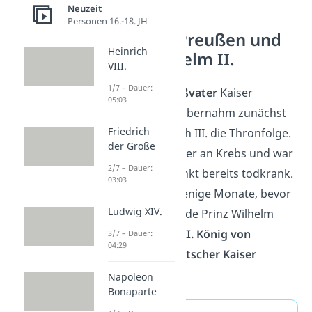
Neuzeit
Personen 16.-18. JH
König von Preußen und
Heinrich
Kaiser Wilhelm II.
VIII.
1/7 – Dauer:
Als Wilhelms
Großvater
Kaiser
05:03
Wilhelm I. starb, übernahm zunächst
Friedrich
der
Vater
Friedrich III. die Thronfolge.
der Große
Allerdings litt dieser an Krebs und war
2/7 – Dauer:
zu diesem Zeitpunkt bereits todkrank.
03:03
Er regierte nur wenige Monate, bevor
Ludwig XIV.
er starb. Nun wurde Prinz Wilhelm
1888 zu
Wilhelm II. König von
3/7 – Dauer:
04:29
Preußen und Deutscher Kaiser
gekrönt.
Napoleon
Bonaparte