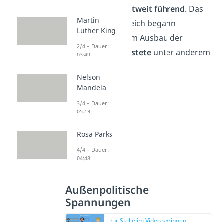
Wissenschaft weltweit führend
. Das
Martin
Deutsche Kaiserreich begann
Luther King
außerdem mit dem Ausbau der
2/4 – Dauer:
eigenen Flotte,
rüstete
unter anderem
03:49
damit stark
auf
.
Nelson
Mandela
3/4 – Dauer:
05:19
Rosa Parks
4/4 – Dauer:
04:48
Außenpolitische
Spannungen
zur Stelle im Video springen