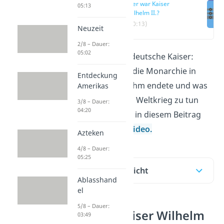
Wer war Kaiser
05:13
Wilhelm II.?
(00:13)
Neuzeit
2/8 – Dauer:
05:02
Er war der letzte deutsche Kaiser:
Wilhelm II. Wieso die Monarchie in
Entdeckung
Deutschland mit ihm endete und was
Amerikas
er mit dem Ersten Weltkrieg zu tun
3/8 – Dauer:
04:20
hatte, erfährst du in diesem Beitrag
und in unserem
Video.
Azteken
4/8 – Dauer:
05:25
Inhaltsübersicht
Ablasshand
el
5/8 – Dauer:
Wer war Kaiser Wilhelm
03:49