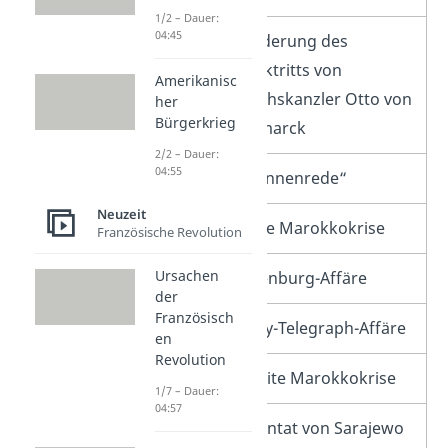
1/2 – Dauer:
04:45
1890
Forderung des
Rücktritts von
Amerikanisc
Reichskanzler Otto von
her
Bürgerkrieg
Bismarck
2/2 – Dauer:
04:55
1900
„Hunnenrede“
Neuzeit
1905/06
Erste Marokkokrise
Französische Revolution
Ursachen
1907
Eulenburg-Affäre
der
Französisch
1908
Daily-Telegraph-Affäre
en
Revolution
1911
Zweite Marokkokrise
1/7 – Dauer:
04:57
1914
Attentat von Sarajewo