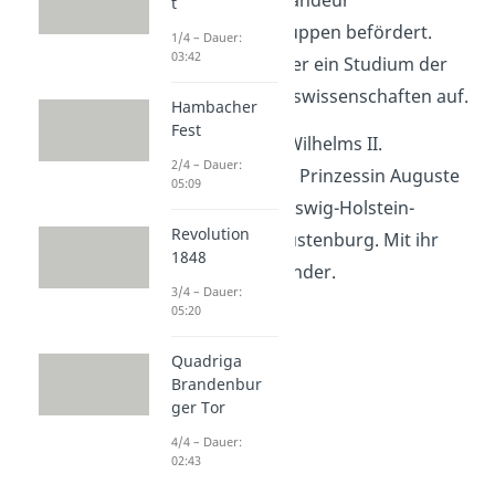
dann zum Kommandeur
t
verschiedener Truppen befördert.
1/4 – Dauer:
03:42
Außerdem nahm er ein Studium der
Rechts- und Staatswissenschaften auf.
Hambacher
Fest
Schon gewusst?
Wilhelms II.
2/4 – Dauer:
Ehepartnerin
war Prinzessin Auguste
05:09
Viktoria von Schleswig-Holstein-
Revolution
Sonderburg-Augustenburg. Mit ihr
1848
hatte er sieben Kinder.
3/4 – Dauer:
05:20
Quadriga
Brandenbur
ger Tor
4/4 – Dauer:
02:43