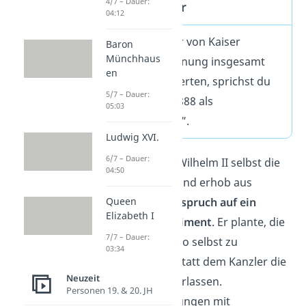
4/7 – Dauer:
Dreikaiserjahr
04:12
Weil in dem Jahr von Kaiser
Baron
Münchhaus
Wilhelms II. Krönung insgesamt
en
drei Kaiser regierten, sprichst du
5/7 – Dauer:
von dem Jahr 1888 als
05:03
„
Dreikaiserjahr
”.
Ludwig XVI.
6/7 – Dauer:
Als Kaiser wollte Wilhelm II selbst die
04:50
Politik gestalten und erhob aus
Queen
diesem Grund
Anspruch auf ein
Elizabeth I
persönliches Regiment
. Er plante, die
7/7 – Dauer:
Staatsführung also selbst zu
03:34
übernehmen, anstatt dem Kanzler die
Neuzeit
Regierung zu überlassen.
Personen 19. & 20. JH
Auseinandersetzungen mit