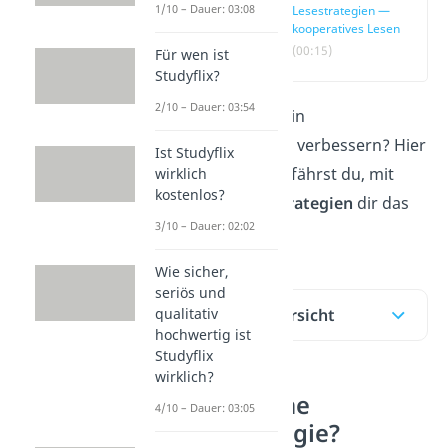
1/10 – Dauer: 03:08
Lesestrategien —
kooperatives Lesen
(00:15)
Für wen ist
Studyflix?
2/10 – Dauer: 03:54
Du möchtest dein
Leseverständnis verbessern? Hier
Ist Studyflix
und im
Video
erfährst du, mit
wirklich
kostenlos?
welchen
Lesestrategien
dir das
3/10 – Dauer: 02:02
gelingt.
Wie sicher,
seriös und
Inhaltsübersicht
qualitativ
hochwertig ist
Studyflix
wirklich?
Was ist eine
4/10 – Dauer: 03:05
Lesestrategie?