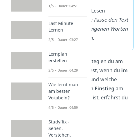
1/5 – Dauer: 04:51
nach
dem Lesen
→ Beispiel: Fasse den Text
Last Minute
in deinen eigenen Worten
Lernen
zusammen.
2/5 – Dauer: 03:27
Lernplan
erstellen
Welche Lesestrategien du am
besten anwendest, wenn du
im
3/5 – Dauer: 04:29
Team
arbeitest und welche
Wie lernt man
Strategie für
den Einstieg
am
am besten
besten geeignet ist, erfährst du
Vokabeln?
jetzt.
4/5 – Dauer: 04:59
Studyflix -
Sehen.
Verstehen.