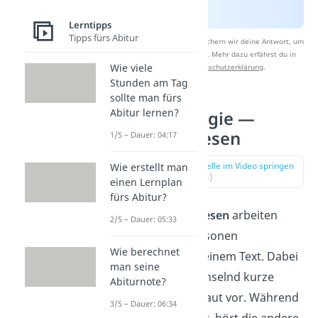
Lerntipps
Tipps fürs Abitur
Nach Beantwortung speichern wir deine Antwort, um
Studyflix zu verbessern. Mehr dazu erfährst du in
Wie viele
unserer
Datenschutzerklärung
.
Stunden am Tag
sollte man fürs
Abitur lernen?
Lesestrategie —
Tandem-Lesen
1/5 – Dauer: 04:17
zur Stelle im Video springen
Wie erstellt man
(00:54)
einen Lernplan
fürs Abitur?
Beim
Tandem-Lesen
arbeiten
2/5 – Dauer: 05:33
immer zwei Personen
Wie berechnet
gemeinsam an einem Text. Dabei
man seine
lesen sie abwechselnd kurze
Abiturnote?
Textabschnitte laut vor. Während
3/5 – Dauer: 06:34