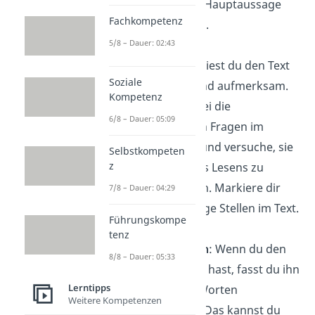
„Was ist die Hauptaussage
Fachkompetenz
des Textes?“.
5/8 – Dauer: 02:43
Lesen
: Jetzt liest du den Text
Soziale
gründlich und aufmerksam.
Kompetenz
Behalte dabei die
6/8 – Dauer: 05:09
formulierten Fragen im
Hinterkopf und versuche, sie
Selbstkompeten
z
während des Lesens zu
beantworten. Markiere dir
7/8 – Dauer: 04:29
dafür wichtige Stellen im Text.
Führungskompe
tenz
Wiederholen
: Wenn du den
8/8 – Dauer: 05:33
Text gelesen hast, fasst du ihn
Lerntipps
in eigenen Worten
Weitere Kompetenzen
zusammen. Das kannst du