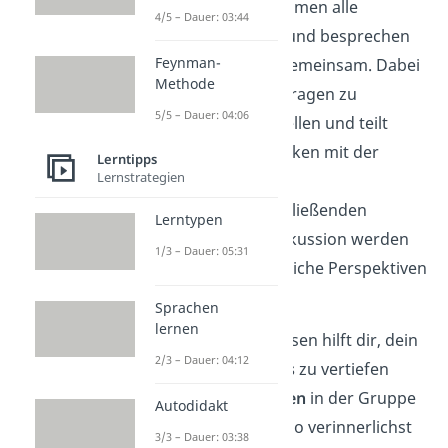
Danach kommen alle
4/5 – Dauer: 03:44
zusammen und besprechen
Feynman-
den Inhalt gemeinsam. Dabei
Methode
stellt jeder Fragen zu
5/5 – Dauer: 04:06
unklaren Stellen und teilt
seine Gedanken mit der
Lerntipps
Lernstrategien
Gruppe.
In der anschließenden
Lerntypen
Gruppendiskussion werden
1/3 – Dauer: 05:31
unterschiedliche Perspektiven
betrachtet.
Sprachen
lernen
Kooperatives Lesen hilft dir, dein
2/3 – Dauer: 04:12
Textverständnis
zu vertiefen
und
Unklarheiten
in der Gruppe
Autodidakt
zu klären. Ebenso verinnerlichst
3/3 – Dauer: 03:38