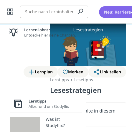
Suche
Neu: Karriere
Lernen lohnt sich!
Entdecke hier deine Chancen.
Lernplan
Merken
Link teilen
Lerntipps
Lesetipps
Lesestrategien
Lerntipps
Alles rund um Studyflix
Wichtige Inhalte in diesem
Video
Was ist
Studyflix?