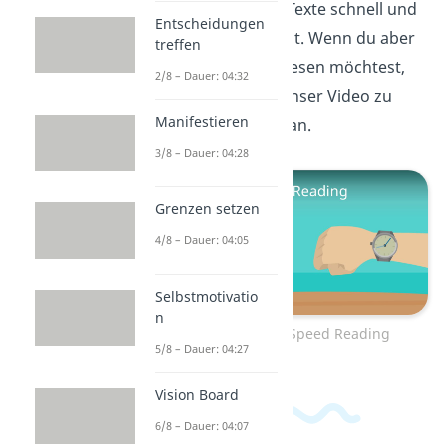
Lesestrategien Texte schnell und
Entscheidungen
gründlich erfasst. Wenn du aber
treffen
noch schneller lesen möchtest,
2/8 – Dauer: 04:32
schau dir
hier
unser Video zu
Manifestieren
Speed Reading
an.
3/8 – Dauer: 04:28
Grenzen setzen
4/8 – Dauer: 04:05
Selbstmotivatio
n
Zum Video: Speed Reading
5/8 – Dauer: 04:27
Vision Board
6/8 – Dauer: 04:07