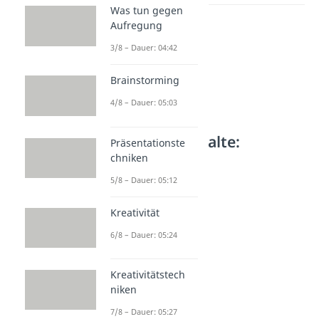
Was tun gegen
Aufregung
3/8 – Dauer: 04:42
Brainstorming
4/8 – Dauer: 05:03
Weitere Inhalte:
Präsentationste
Lerntipps
chniken
Lesetipps
5/8 – Dauer: 05:12
Speed Reading
Kreativität
Dauer: 04:53
Lesestrategien
6/8 – Dauer: 05:24
Dauer: 03:06
Kreativitätstech
niken
7/8 – Dauer: 05:27