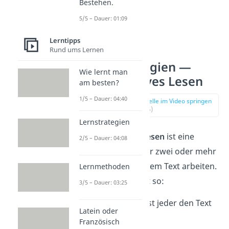
Bestehen.
5/5 – Dauer: 01:09
Lerntipps
Rund ums Lernen
Lesestrategien —
Wie lernt man
kooperatives Lesen
am besten?
1/5 – Dauer: 04:40
zur Stelle im Video springen
(00:15)
Lernstrategien
Kooperatives Lesen
ist eine
2/5 – Dauer: 04:08
Methode, bei der zwei oder mehr
Personen an einem Text arbeiten.
Lernmethoden
Das funktioniert so:
3/5 – Dauer: 03:25
Zunächst liest jeder den Text
Latein oder
für sich.
Französisch