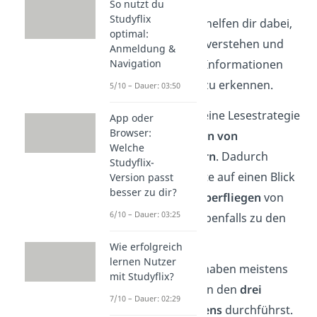
So nutzt du
Studyflix
Lesestrategien
helfen dir dabei,
optimal:
Texte besser zu verstehen und
Anmeldung &
Navigation
die wichtigsten Informationen
darin schneller zu erkennen.
5/10 – Dauer: 03:50
Ein Beispiel für eine Lesestrategie
App oder
Browser:
ist das
Markieren von
Welche
Schlüsselwörtern
. Dadurch
Studyflix-
kannst du Inhalte auf einen Blick
Version passt
besser zu dir?
erfassen. Das
Überfliegen
von
6/10 – Dauer: 03:25
Texten gehört ebenfalls zu den
Lesestrategien.
Wie erfolgreich
lernen Nutzer
Lesestrategien haben meistens
mit Studyflix?
Schritte, die du in den
drei
7/10 – Dauer: 02:29
Phasen des Lesens
durchführst.