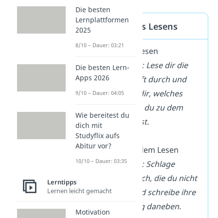
Die besten
Lernplattformen
3 Phasen des Lesens
2025
8/10 – Dauer: 03:21
vor
dem Lesen
→ Beispiel: Lese dir die
Die besten Lern-
Apps 2026
Überschrift durch und
überlege dir, welches
9/10 – Dauer: 04:05
Vorwissen du zu dem
Wie bereitest du
Thema hast.
dich mit
Studyflix aufs
Abitur vor?
während
dem Lesen
10/10 – Dauer: 03:35
→ Beispiel: Schlage
Wörter nach, die du nicht
Lerntipps
Lernen leicht gemacht
kennst und schreibe ihre
Bedeutung daneben.
Motivation