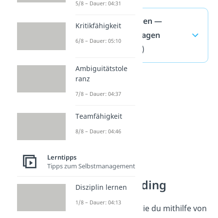
5/8 – Dauer: 04:31
Lesestrategien —
Kritikfähigkeit
häufigste Fragen
6/8 – Dauer: 05:10
(ausklappen)
Ambiguitätstole
ranz
7/8 – Dauer: 04:37
Teamfähigkeit
8/8 – Dauer: 04:46
Lerntipps
Tipps zum Selbstmanagement
Speed Reading
Disziplin lernen
1/8 – Dauer: 04:13
Jetzt weißt du, wie du mithilfe von