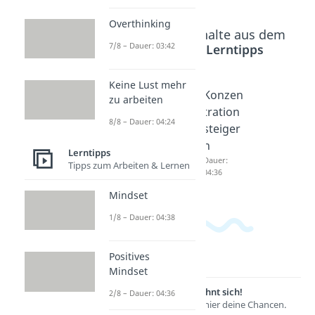
Overthinking
Beliebte Inhalte aus dem
7/8 – Dauer: 03:42
Bereich
Lerntipps
Keine Lust mehr
Prüfun
Lernen
Konzen
zu arbeiten
gsvorb
lernen
tration
8/8 – Dauer: 04:24
ereitun
Dauer:
steiger
04:56
g
n
Lerntipps
Dauer:
Dauer:
Tipps zum Arbeiten & Lernen
04:38
04:36
Mindset
1/8 – Dauer: 04:38
Positives
Mindset
Lernen lohnt sich!
2/8 – Dauer: 04:36
Entdecke hier deine Chancen.