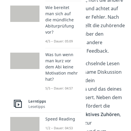
eine Person liest, hört die andere
Wie bereitet
aufmerksam zu und achtet auf
man sich auf
Unklarheiten oder Fehler. Nach
die mündliche
jedem Absatz stellt die zuhörende
Abiturprüfung
vor?
Person Fragen über den
4/5 – Dauer: 05:09
Abschnitt an die andere
Person und gibt Feedback.
Was tun wenn
man kurz vor
Durch das abwechselnde Lesen
dem Abi keine
und die gemeinsame Diskussion
Motivation mehr
hat?
des Textes wird dein
Leseverständnis
und das deines
5/5 – Dauer: 04:57
Partners verbessert. Neben dem
Lerntipps
Textverständnis fördert die
Lesetipps
Methode auch
aktives Zuhören
,
Speed Reading
deine Fähigkeit zur
1/2 – Dauer: 04:53