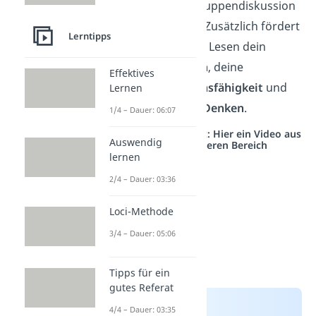
du durch die Gruppendiskussion
den
Textinhalt
. Zusätzlich fördert
Lerntipps
das kooperative Lesen dein
aktives Zuhören
, deine
Effektives
Kommunikationsfähigkeit
und
Lernen
dein
kritisches Denken
.
1/4 – Dauer: 06:07
Studyflix vernetzt: Hier ein Video aus
Auswendig
einem anderen Bereich
lernen
2/4 – Dauer: 03:36
Loci-Methode
3/4 – Dauer: 05:06
Tipps für ein
gutes Referat
4/4 – Dauer: 03:35