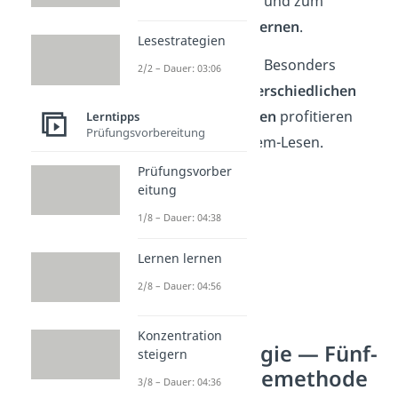
Selbstkorrektur
und zum
gemeinsamen Lernen
.
Lesestrategien
Schon gewusst?
Besonders
2/2 – Dauer: 03:06
Partner mit
unterschiedlichen
Lesekompetenzen
profitieren
Lerntipps
Prüfungsvorbereitung
stark vom Tandem-Lesen.
Prüfungsvorber
eitung
1/8 – Dauer: 04:38
Lernen lernen
2/8 – Dauer: 04:56
Konzentration
Lesestrategie — Fünf-
steigern
Schritt-Lesemethode
3/8 – Dauer: 04:36