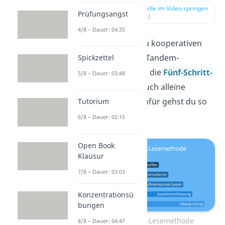
zur Stelle im Video springen
Prüfungsangst
(01:36)
4/8 – Dauer: 04:35
Im Gegensatz zu kooperativen
Lesen und dem Tandem-
Spickzettel
Lesen kannst du die
Fünf-Schritt-
5/8 – Dauer: 03:48
Lesemethode
auch alleine
durchführen. Dafür gehst du so
Tutorium
vor:
6/8 – Dauer: 02:15
Open Book
Klausur
7/8 – Dauer: 03:03
Konzentrationsü
bungen
Fünf-Schritt-Lesemethode
8/8 – Dauer: 04:47