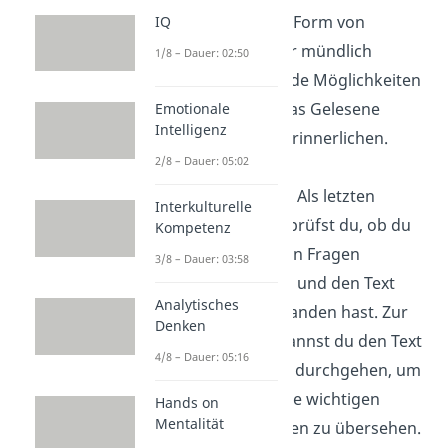
entweder in Form von
IQ
Notizen oder mündlich
1/8 – Dauer: 02:50
machen. Beide Möglichkeiten
helfen dir, das Gelesene
Emotionale
Intelligenz
besser zu verinnerlichen.
2/8 – Dauer: 05:02
Überprüfen
: Als letzten
Interkulturelle
Schritt überprüfst du, ob du
Kompetenz
alle gestellten Fragen
3/8 – Dauer: 03:58
beantwortet und den Text
Analytisches
richtig verstanden hast. Zur
Denken
Sicherheit kannst du den Text
4/8 – Dauer: 05:16
noch einmal durchgehen, um
wirklich keine wichtigen
Hands on
Mentalität
Informationen zu übersehen.