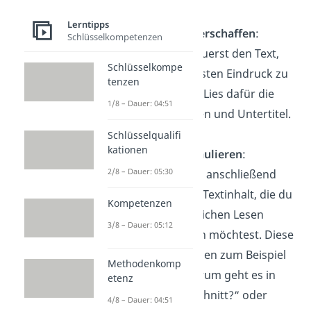
Lerntipps
Überblick verschaffen
:
Schlüsselkompetenzen
Überfliege zuerst den Text,
Schlüsselkompe
um einen ersten Eindruck zu
tenzen
bekommen. Lies dafür die
1/8 – Dauer: 04:51
Überschriften und Untertitel.
Schlüsselqualifi
kationen
Fragen formulieren
:
2/8 – Dauer: 05:30
Überlege dir anschließend
Fragen zum Textinhalt, die du
Kompetenzen
beim gründlichen Lesen
3/8 – Dauer: 05:12
beantworten möchtest. Diese
Fragen können zum Beispiel
Methodenkomp
lauten: „Worum geht es in
etenz
diesem Abschnitt?“ oder
4/8 – Dauer: 04:51