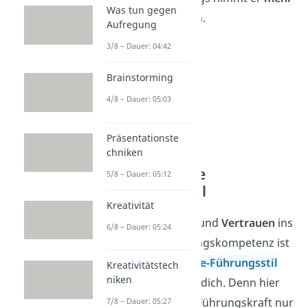
Was tun gegen
Zeit
in Anspruch.
Aufregung
3/8 – Dauer: 04:42
Brainstorming
4/8 – Dauer: 05:03
Präsentationste
chniken
Laissez-Faire
5/8 – Dauer: 05:12
Führungsstil
Kreativität
Mit
Flexibilität
und
Vertrauen
ins
6/8 – Dauer: 05:24
Team als Führungskompetenz ist
der
Laissez-Faire-Führungsstil
Kreativitätstech
niken
der Richtige für dich. Denn hier
mischt sich die Führungskraft nur
7/8 – Dauer: 05:27