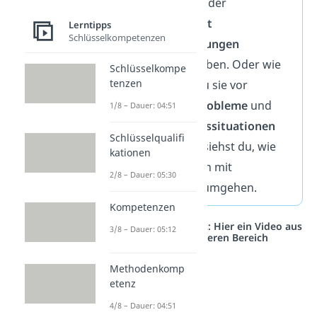
Kandidaten in der
Vergangenheit
Lerntipps
Schlüsselkompetenzen
Herausforderungen
gemeistert haben. Oder wie
Schlüsselkompe
tenzen
wärs, wenn du sie vor
spezifische Probleme
und
1/8 – Dauer: 04:51
Entscheidungssituationen
Schlüsselqualifi
stellst? Dann siehst du, wie
kationen
die Kandidaten mit
2/8 – Dauer: 05:30
Unsicherheit umgehen.
Kompetenzen
Studyflix vernetzt: Hier ein Video aus
3/8 – Dauer: 05:12
einem anderen Bereich
Methodenkomp
etenz
4/8 – Dauer: 04:51