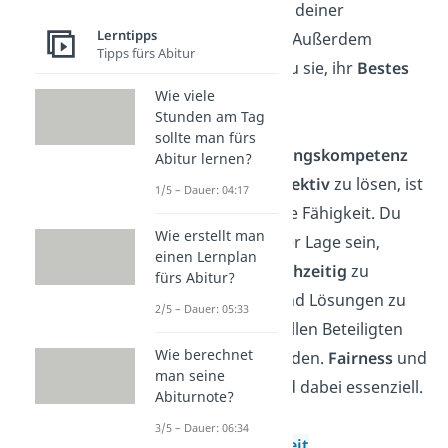
Entwicklung deiner
Lerntipps
Mitarbeiter. Außerdem
Tipps fürs Abitur
inspirierst du sie, ihr
Bestes
zu geben.
Wie viele
Stunden am Tag
sollte man fürs
Konfliktlösungskompetenz
Abitur lernen?
Konflikte
effektiv
zu lösen, ist
1/5 – Dauer: 04:17
eine wichtige Fähigkeit. Du
Wie erstellt man
solltest in der Lage sein,
einen Lernplan
Konflikte
frühzeitig
zu
fürs Abitur?
erkennen und Lösungen zu
2/5 – Dauer: 05:33
finden, die allen Beteiligten
Wie berechnet
gerecht
werden.
Fairness
und
man seine
Respekt
sind dabei essenziell.
Abiturnote?
3/5 – Dauer: 06:34
Teamfähigkeit