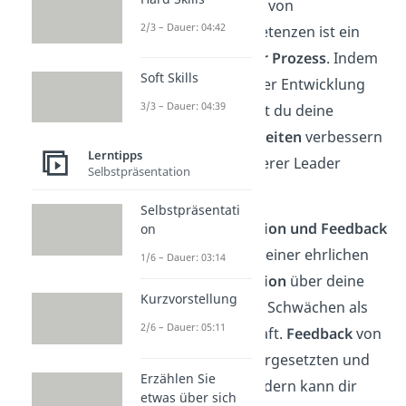
Die Entwicklung von
2/3 – Dauer: 04:42
Führungskompetenzen ist ein
kontinuierlicher Prozess
. Indem
Soft Skills
du aktiv an deiner Entwicklung
3/3 – Dauer: 04:39
arbeitest, kannst du deine
Führungsfähigkeiten
verbessern
Lerntipps
und ein effektiverer Leader
Selbstpräsentation
werden.
Selbstpräsentati
Selbstreflexion und Feedback
on
Beginne mit einer ehrlichen
1/6 – Dauer: 03:14
Selbstreflexion
über deine
Kurzvorstellung
Stärken und Schwächen als
2/6 – Dauer: 05:11
Führungskraft.
Feedback
von
Kollegen, Vorgesetzten und
Erzählen Sie
Teammitgliedern kann dir
etwas über sich