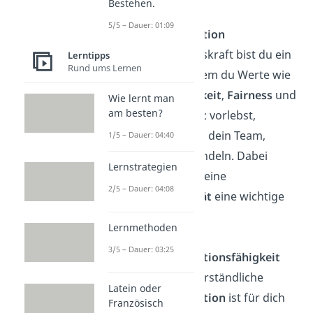
Bestehen.
genau?
5/5 – Dauer: 01:09
Vorbildfunktion
Als Führungskraft bist du ein
Lerntipps
Rund ums Lernen
Vorbild
. Indem du Werte wie
Zuverlässigkeit
,
Fairness
und
Wie lernt man
am besten?
Engagement
vorlebst,
animierst du dein Team,
1/5 – Dauer: 04:40
gleich zu handeln. Dabei
Lernstrategien
spielt aber deine
2/5 – Dauer: 04:08
Authentizität
eine wichtige
Rolle.
Lernmethoden
3/5 – Dauer: 03:25
Kommunikationsfähigkeit
Klare und verständliche
Latein oder
Kommunikation
ist für dich
Französisch