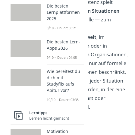
Führungskompetenz spielt
Die besten
in
verschiedenen Situationen
Lernplattformen
2025
eine wichtige Rolle — zum
Beispiel in der
8/10 – Dauer: 03:21
Unternehmenswelt
, im
Die besten Lern-
Bildungsbereich
oder in
Apps 2026
gemeinnützigen
Organisationen.
9/10 – Dauer: 04:05
Sie ist also nicht nur auf formelle
Wie bereitest du
Führungspositionen beschränkt,
dich mit
sondern kann in jeder Situation
Studyflix aufs
angewendet werden, in der eine
Abitur vor?
Gruppe
angeführt
oder
10/10 – Dauer: 03:35
beeinflusst
wird.
Lerntipps
Lernen leicht gemacht
Motivation