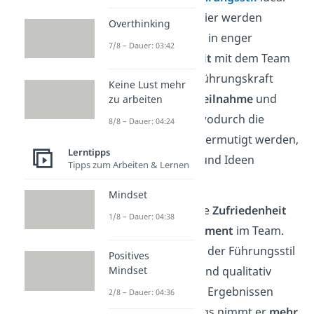
für dich. Denn hier werden
Overthinking
Entscheidungen in enger
7/8 – Dauer: 03:42
Zusammenarbeit
mit dem Team
getroffen. Die Führungskraft
Keine Lust mehr
fördert
aktive Teilnahme
und
zu arbeiten
Diskussionen
, wodurch die
8/8 – Dauer: 04:24
Teammitglieder ermutigt werden,
Lerntipps
ihre Gedanken und Ideen
Tipps zum Arbeiten & Lernen
einzubringen.
Mindset
Das verstärkt die
Zufriedenheit
1/8 – Dauer: 04:38
und das
Engagement
im Team.
Außerdem kann der Führungsstil
Positives
zu kreativeren und qualitativ
Mindset
hochwertigeren Ergebnissen
2/8 – Dauer: 04:36
führen. Allerdings nimmt er
mehr