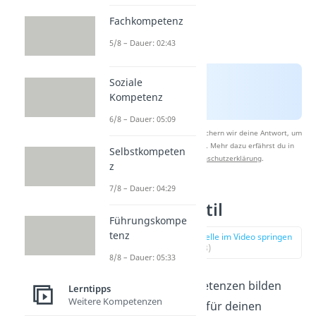
Fachkompetenz
5/8 – Dauer: 02:43
Soziale
Kompetenz
6/8 – Dauer: 05:09
Nach Beantwortung speichern wir deine Antwort, um
Studyflix zu verbessern. Mehr dazu erfährst du in
Selbstkompeten
unserer
Datenschutzerklärung
.
z
7/8 – Dauer: 04:29
Führungsstil
Führungskompe
tenz
zur Stelle im Video springen
(02:33)
8/8 – Dauer: 05:33
Führungskompetenzen bilden
Lerntipps
Weitere Kompetenzen
das Fundament für deinen