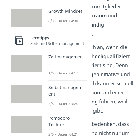
minimal
ein. Teammitglieder
Growth Mindset
erhalten
viel Freiraum
und
8/8 – Dauer: 04:30
treffen
selbstständig
Entscheidungen
.
Lerntipps
Zeit- und Selbstmanagement
Der Stil bietet sich an, wenn die
Teammitglieder
hochqualifiziert
Zeitmanagemen
t
und
selbstmotiviert
sind. Denn
1/6 – Dauer: 04:17
er fördert die Eigeninitiative und
Kreativität. Jedoch kann er schnell
Selbstmanagem
zu
Desorganisation
und einer
ent
unklaren Richtung
führen, weil
2/6 – Dauer: 05:24
es keine Leitung gibt.
Pomodoro
Du solltest aber bedenken, dass
Technik
es bei der Führung nicht nur um
3/6 – Dauer: 04:21