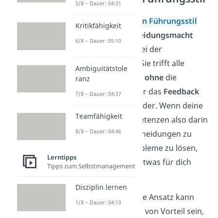
5/8 – Dauer: 04:31
Beim
autoritären Führungsstil
Kritikfähigkeit
liegt die
Entscheidungsmacht
6/8 – Dauer: 05:10
ausschließlich bei der
Führungskraft. Sie trifft alle
Ambiguitätstole
Entscheidungen
ohne
die
ranz
Beteiligung
oder das
Feedback
7/8 – Dauer: 04:37
der Teammitglieder. Wenn deine
Teamfähigkeit
Führungskompetenzen also darin
8/8 – Dauer: 04:46
bestehen, Entscheidungen zu
treffen und Probleme zu lösen,
Lerntipps
könnte der Stil etwas für dich
Tipps zum Selbstmanagement
sein.
Disziplin lernen
Der zentralisierte Ansatz kann
1/8 – Dauer: 04:13
besonders dann von Vorteil sein,