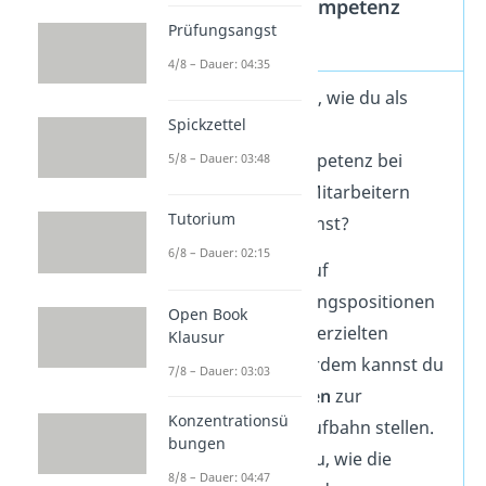
Führungskompetenz
Prüfungsangst
erkennen
4/8 – Dauer: 04:35
Du fragst dich, wie du als
Spickzettel
Arbeitgeber
Führungskompetenz bei
5/8 – Dauer: 03:48
potenziellen Mitarbeitern
Tutorium
erkennen
kannst?
6/8 – Dauer: 02:15
Achte dafür auf
frühere Führungspositionen
Open Book
und die dabei erzielten
Klausur
Erfolge
. Außerdem kannst du
7/8 – Dauer: 03:03
gezielte Fragen
zur
Konzentrationsü
bisherigen Laufbahn stellen.
bungen
So erkennst du, wie die
8/8 – Dauer: 04:47