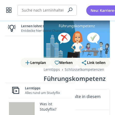
Suche
Neu: Karriere
Lernen lohnt sich!
Entdecke hier deine Chancen.
Lernplan
Merken
Link teilen
Lerntipps
Schlüsselkompetenzen
Führungskompetenz
Lerntipps
Alles rund um Studyflix
Wichtige Inhalte in diesem
Video
Was ist
Studyflix?