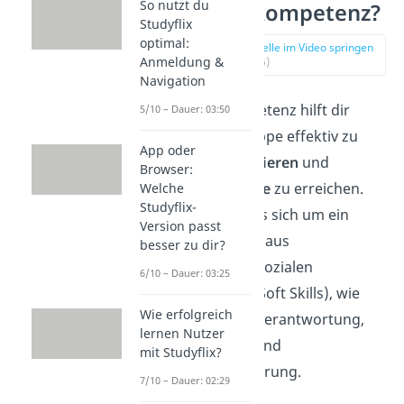
So nutzt du
Führungskompetenz?
Studyflix
optimal:
zur Stelle im Video springen
Anmeldung &
(00:16)
Navigation
Führungskompetenz hilft dir
5/10 – Dauer: 03:50
dabei, eine Gruppe effektiv zu
App oder
leiten
, zu
motivieren
und
Browser:
gemeinsam
Ziele
zu erreichen.
Welche
Studyflix-
Dabei handelt es sich um ein
Version passt
Zusammenspiel aus
besser zu dir?
verschiedenen sozialen
6/10 – Dauer: 03:25
Kompetenzen (Soft Skills), wie
Wie erfolgreich
beispielsweise Verantwortung,
lernen Nutzer
Selbstdisziplin und
mit Studyflix?
Lösungsorientierung.
7/10 – Dauer: 02:29