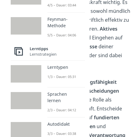
als Führungskraft wichtig. Es
4/5 – Dauer: 03:44
geht darum, sowohl mündlich
Feynman-
als auch schriftlich effektiv zu
Methode
kommunizieren.
Aktives
5/5 – Dauer: 04:06
Zuhören
und Eingehen auf
die
Bedürfnisse
deiner
Lerntipps
Lernstrategien
Teammitglieder sind dabei
zentral.
Lerntypen
1/3 – Dauer: 05:31
Entscheidungsfähigkeit
Tägliche
Entscheidungen
Sprachen
prägen deine Rolle als
lernen
Führungskraft. Entscheide
2/3 – Dauer: 04:12
basierend auf
fundierten
Autodidakt
Informationen
und
3/3 – Dauer: 03:38
übernehme
Verantwortung