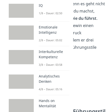
Führungsstil.
Denn es geht nicht
IQ
nur darum, was du machst,
1/8 – Dauer: 02:50
sondern auch,
wie du führst
.
Dabei hat Kurt Lewin einen
Emotionale
bleibenden Eindruck
Intelligenz
hinterlassen, indem er drei
2/8 – Dauer: 05:02
grundlegende Führungsstile
Interkulturelle
identifizierte:
Kompetenz
3/8 – Dauer: 03:58
Analytisches
Denken
4/8 – Dauer: 05:16
Hands on
Mentalität
Autoritärer Führungsstil