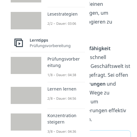
Risiken
bei deinen
Entscheidungen, um
Lesestrategien
strategisch agieren zu
2/2 – Dauer: 03:06
können.
Lerntipps
Prüfungsvorbereitung
Anpassungsfähigkeit
In einer sich schnell
Prüfungsvorber
eitung
wandelnden Geschäftswelt ist
Flexibilität
gefragt. Sei offen
1/8 – Dauer: 04:38
für
Veränderungen
und
Lernen lernen
bereit, neue Wege zu
2/8 – Dauer: 04:56
beschreiten, um
Herausforderungen effektiv
Konzentration
zu begegnen.
steigern
3/8 – Dauer: 04:36