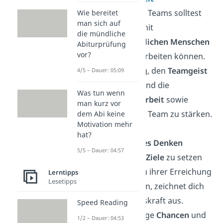
Als Teil eines Teams solltest
Wie bereitet
man sich auf
du effektiv mit
die mündliche
unterschiedlichen Menschen
Abiturprüfung
vor?
zusammenarbeiten können.
Es ist wichtig, den
Teamgeist
4/5 – Dauer: 05:09
zu fördern und die
Was tun wenn
Zusammenarbeit
sowie
man kurz vor
Kohäsion
im Team zu stärken.
dem Abi keine
Motivation mehr
hat?
Strategisches Denken
5/5 – Dauer: 04:57
Langfristige
Ziele
zu setzen
und Pläne zu ihrer Erreichung
Lerntipps
Lesetipps
zu entwickeln, zeichnet dich
als Führungskraft aus.
Speed Reading
Berücksichtige
Chancen
und
1/2 – Dauer: 04:53