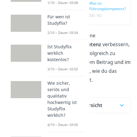
1/10 – Dauer: 03:08
Was ist
Führungskompetenz?
(00:16)
Für wen ist
Studyflix?
2/10 – Dauer: 03:54
Möchtest du deine
Führungskompetenz
verbessern,
Ist Studyflix
um ein Team erfolgreich zu
wirklich
kostenlos?
leiten? In unserem Beitrag
und im
3/10 – Dauer: 02:02
Video
zeigen dir, wie du das
erreichen kannst.
Wie sicher,
seriös und
qualitativ
hochwertig ist
Inhaltsübersicht
Studyflix
wirklich?
4/10 – Dauer: 03:05
Was ist