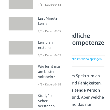
1/5 – Dauer: 04:51
Last Minute
Lernen
2/5 – Dauer: 03:27
Unterschiedliche
Führungskompetenze
Lernplan
erstellen
n
3/5 – Dauer: 04:29
zur Stelle im Video springen
(00:59)
Wie lernt man
am besten
Es gibt ein breites Spektrum an
Vokabeln?
Eigenschaften
und
Fähigkeiten
,
4/5 – Dauer: 04:59
die für dich als
leitende Person
Studyflix -
von Bedeutung sind. Aber welche
Sehen.
Kompetenzen sind das nun
Verstehen.