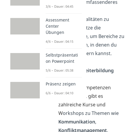
helfen, ein umfassenderes
3/6 – Dauer: 04:45
Bild deiner
Führungsqualitäten zu
Assessment
Center
erhalten. Nutze die
Übungen
Erkenntnisse, um Bereiche zu
4/6 – Dauer: 04:15
identifizieren, in denen du
dich verbessern kannst.
Selbstpräsentati
on Powerpoint
Fort- und Weiterbildung
5/6 – Dauer: 05:38
Um deine
Präsenz zeigen
Führungskompetenzen
6/6 – Dauer: 04:10
auszubauen, gibt e
s
zahlreiche Kurse und
W
orkshops zu Themen wie
Kommunikation
,
Konfliktmanagement
,