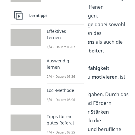
für die getroffenen
Entscheidungen.
Lerntipps
Berücksichtige dabei sowohl
Effektives
die Interessen des
Lernen
Unternehmens
als auch die
1/4 – Dauer: 06:07
deiner
Mitarbeiter
.
Auswendig
lernen
Motivationsfähigkeit
Dein Team zu
motivieren
, ist
2/4 – Dauer: 03:36
eine deiner
Loci-Methode
Schlüsselaufgaben. Durch das
3/4 – Dauer: 05:06
Erkennen und Fördern
individueller Stärken
Tipps für ein
unterstützt du die
gutes Referat
persönliche und berufliche
4/4 – Dauer: 03:35