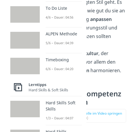
deinen bevorzugten Stil geht. Es
To Do Liste
ist auch wichtig, wie gut du sie an
4/6 – Dauer: 04:56
deine Umgebung
anpassen
kannst. Dein Führungsstil und
ALPEN Methode
deine Kompetenzen sollten
5/6 – Dauer: 04:39
immer mit der
Unternehmenskultur
, der
Timeboxing
Hierarchie
und vor allem den
6/6 – Dauer: 04:20
Teammitgliedern
harmonieren.
Lerntipps
Hard Skills & Soft Skills
Führungskompetenz
entwickeln
Hard Skills Soft
Skills
zur Stelle im Video springen
(03:50)
1/3 – Dauer: 04:07
Hard Skills