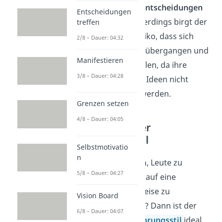
wenn
schnelle Entscheidungen
Entscheidungen
gefragt sind. Allerdings birgt der
treffen
Stil auch das Risiko, dass sich
2/8 – Dauer: 04:32
Teammitglieder übergangen und
Manifestieren
demotiviert
fühlen, da ihre
3/8 – Dauer: 04:28
Meinungen und Ideen nicht
berücksichtigt werden.
Grenzen setzen
4/8 – Dauer: 04:05
Kooperativer
Führungsstil
Selbstmotivatio
n
Bist du gut darin, Leute zu
5/8 – Dauer: 04:27
motivieren
und auf eine
verständliche Weise zu
Vision Board
kommunizieren
? Dann ist der
6/8 – Dauer: 04:07
kooperative Führungsstil
ideal