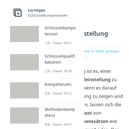
Lerntipps
Schlüsselkompetenzen
Schlüsselkompe
3. Grundeinstellung
tenzen
ändern
1/8 – Dauer: 04:51
zur Stelle im Video springen
Schlüsselqualifi
(01:47)
kationen
Genauso wichtig ist es, einer
2/8 – Dauer: 05:30
positiven Grundeinstellung
zu
Kompetenzen
folgen. Gerade wenn es darauf
3/8 – Dauer: 05:12
ankommt, Leistung zu zeigen und
Ziele zu erreichen, lassen sich die
Methodenkomp
meisten
unbewusst
von
etenz
negativen Glaubenssätzen
wie
4/8 – Dauer: 04:51