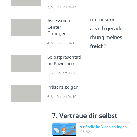
visualisiert hast.
3/6 – Dauer: 04:45
Hinterfrage
dich in diesem
Assessment
Center
Schritt: Ist das, was ich gerade
Übungen
tue, für die Erreichung meines
4/6 – Dauer: 04:15
Traumlebens
hilfreich
?
Selbstpräsentati
on Powerpoint
5/6 – Dauer: 05:38
Präsenz zeigen
6/6 – Dauer: 04:10
7. Vertraue dir selbst
zur Stelle im Video springen
(03:52)