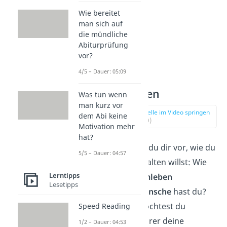
Wie bereitet
man sich auf
die mündliche
Abiturprüfung
vor?
4/5 – Dauer: 05:09
1. Ziele setzen
Was tun wenn
man kurz vor
zur Stelle im Video springen
dem Abi keine
(01:10)
Motivation mehr
hat?
Zunächst stellst du dir vor, wie du
5/5 – Dauer: 04:57
dein Leben gestalten willst: Wie
Lerntipps
sieht dein
Traumleben
Lesetipps
aus? Welche
Wünsche
hast du?
Welche
Ziele
möchtest du
Speed Reading
erreichen? Je klarer deine
1/2 – Dauer: 04:53