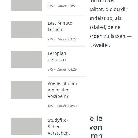
den
Glauben an dich
selbst
1/5 – Dauer: 04:51
formst du die Realität, die du dir
wünschst. Du handelst so, als
Last Minute
wärst du gerade dabei, deine
Lernen
Träume
wahr werden zu lassen —
2/5 – Dauer: 03:27
ganz ohne Selbstzweifel.
Lernplan
erstellen
3/5 – Dauer: 04:29
Wie lernt man
am besten
Vokabeln?
4/5 – Dauer: 04:59
Die spirituelle
Studyflix -
Erklärung von
Sehen.
Verstehen.
Manifestieren