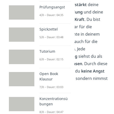
was du hast,
verstärkt
deine
Prüfungsangst
positive
Einstellung
und deine
4/8 – Dauer: 04:35
Manifestations-Kraft
. Du bist
nicht nur dankbar für die
Spickzettel
schönen Momente in deinem
5/8 – Dauer: 03:48
Leben, sondern auch für die
schweren Zeiten.
Jede
Tutorium
Herausforderung
siehst du als
6/8 – Dauer: 02:15
Chance, zu
wachsen
. Durch diese
Einstellung hast du
keine Angst
Open Book
vor der Zukunft, sondern nimmst
Klausur
sie offen an.
7/8 – Dauer: 03:03
Konzentrationsü
bungen
8/8 – Dauer: 04:47