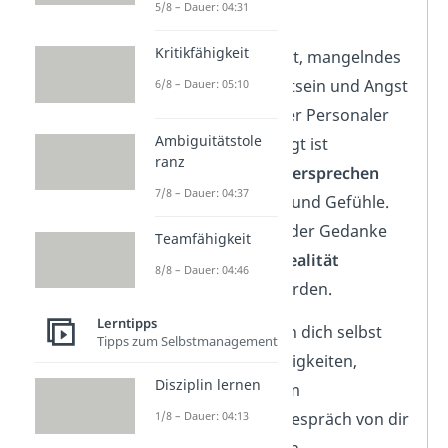
5/8 – Dauer: 04:31
Ergebnisse
:
Kritikfähigkeit
✗
Unsicherheit, mangelndes
Selbstbewusstsein und Angst
6/8 – Dauer: 05:10
davor, dass der Personaler
Ambiguitätstole
nicht überzeugt ist
ranz
→ Hierbei
widersprechen
7/8 – Dauer: 04:37
sich Gedanke und Gefühle.
Folglich kann der Gedanke
Teamfähigkeit
nicht in der Realität
8/8 – Dauer: 04:46
umgesetzt werden.
Lerntipps
✓
Vertrauen in dich selbst
Tipps zum Selbstmanagement
und deine Fähigkeiten,
Disziplin lernen
Bereitschaft im
Vorstellungsgespräch von dir
1/8 – Dauer: 04:13
zu überzeugen