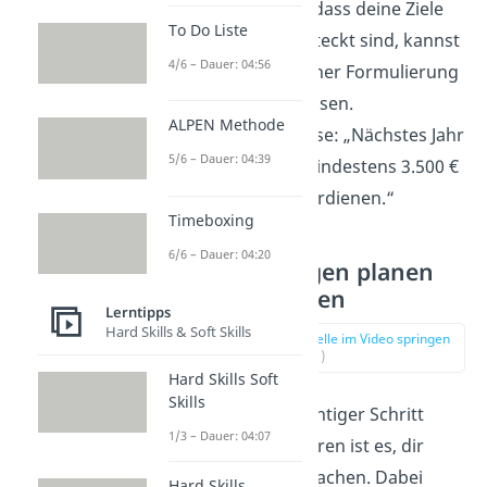
Sorge hast, dass deine Ziele
To Do Liste
zu hoch gesteckt sind, kannst
4/6 – Dauer: 04:56
du dir in deiner Formulierung
Freiraum
lassen.
ALPEN Methode
Beispielsweise: „Nächstes Jahr
5/6 – Dauer: 04:39
werde ich mindestens 3.500 €
im Monat verdienen.“
Timeboxing
6/6 – Dauer: 04:20
6. Handlungen planen
und umsetzen
Lerntipps
Hard Skills & Soft Skills
zur Stelle im Video springen
(03:21)
Hard Skills Soft
Skills
Ein weiterer wichtiger Schritt
1/3 – Dauer: 04:07
beim Manifestieren ist es, dir
einen
Plan
zu machen. Dabei
Hard Skills