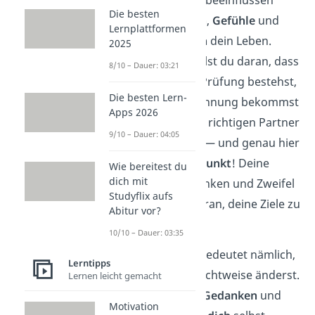
Denn jeden Tag beeinflussen
Die besten
deine
Gedanken
,
Gefühle
und
Lernplattformen
Entscheidungen
dein Leben.
2025
Vielleicht zweifelst du daran, dass
8/10 – Dauer: 03:21
du die nächste Prüfung bestehst,
Die besten Lern-
deine Traumwohnung bekommst
Apps 2026
oder jemals den richtigen Partner
9/10 – Dauer: 04:05
für dich findest — und genau hier
liegt der
Knackpunkt
! Deine
Wie bereitest du
dich mit
negativen Gedanken und Zweifel
Studyflix aufs
hindern
dich daran, deine Ziele zu
Abitur vor?
erreichen.
10/10 – Dauer: 03:35
Manifestieren
bedeutet nämlich,
Lerntipps
dass du deine Sichtweise änderst.
Lernen leicht gemacht
Durch
positive Gedanken
und
Motivation