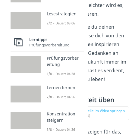
Visionen, desto leichter wird es,
sie zu manifestieren.
Lesestrategien
2/2 – Dauer: 03:06
Stelle dir vor, wie du deinen
Traum lebst. Lasse dich von den
Lerntipps
schönen Gefühlen
inspirieren
Prüfungsvorbereitung
und behalte die Gedanken an
Prüfungsvorber
deine Wunsch-Zukunft immer im
eitung
Hinterkopf. Du hast es verdient,
1/8 – Dauer: 04:38
deinen Traum zu leben!
Lernen lernen
2/8 – Dauer: 04:56
2. Dankbarkeit üben
zur Stelle im Video springen
Konzentration
(01:26)
steigern
3/8 – Dauer: 04:36
Dankbarkeit zu zeigen für das,