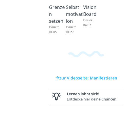
Grenze
Selbst
Vision
n
motivat
Board
setzen
ion
Dauer:
04:07
Dauer:
Dauer:
04:05
04:27
zur Videoseite: Manifestieren
Lernen lohnt sich!
Entdecke hier deine Chancen.