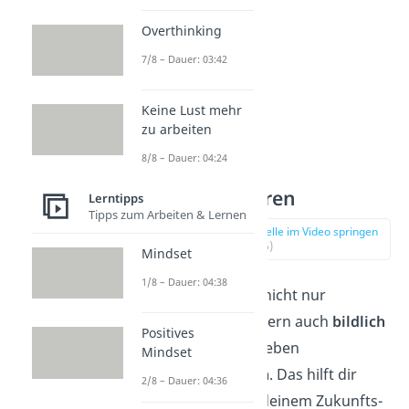
Overthinking
7/8 – Dauer: 03:42
Keine Lust mehr
zu arbeiten
8/8 – Dauer: 04:24
5. Visualisieren
Lerntipps
Tipps zum Arbeiten & Lernen
zur Stelle im Video springen
(02:56)
Mindset
1/8 – Dauer: 04:38
Du kannst dich nicht nur
emotional, sondern auch
bildlich
Positives
in dein Wunschleben
Mindset
hineinversetzen
. Das hilft dir
2/8 – Dauer: 04:36
dabei, dich mit deinem Zukunfts-