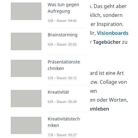
Was tun gegen
Ich zu verbinden. Das geht aber
Aufregung
nicht nur gedanklich, sondern
3/8 – Dauer: 04:42
auch mit bildlicher Inspiration.
Wir empfehlen dir,
Visionboards
Brainstorming
zu erstellen oder
Tagebücher
zu
4/8 – Dauer: 05:03
führen:
Präsentationste
Visionboard
chniken
Ein Visionboard ist eine Art
5/8 – Dauer: 05:12
Sammlung
bzw. Collage von
Bildern, kleinen
Kreativität
Gegenständen oder Worten,
6/8 – Dauer: 05:24
die dein
Traumleben
darstellen.
Kreativitätstech
niken
Tagebuch
7/8 – Dauer: 05:27