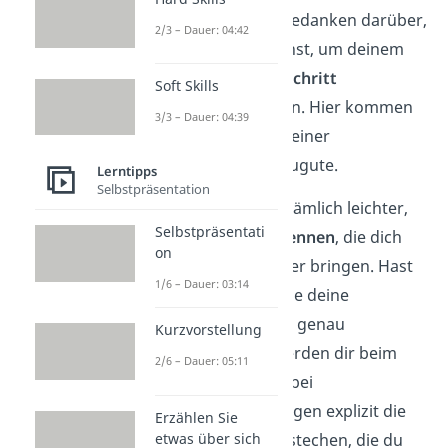
machst du dir Gedanken darüber,
2/3 – Dauer: 04:42
was du tun kannst, um deinem
Ziel
Schritt für Schritt
Soft Skills
näherzukommen. Hier kommen
3/3 – Dauer: 04:39
dir die
Details
deiner
Visualisierung zugute.
Lerntipps
Selbstpräsentation
Dadurch ist es nämlich leichter,
Selbstpräsentati
Chancen
zu erkennen
, die dich
on
deinem Ziel näher bringen. Hast
1/6 – Dauer: 03:14
du beispielsweise deine
Traumwohnung genau
Kurzvorstellung
beschrieben, werden dir beim
2/6 – Dauer: 05:11
Einkaufen oder bei
Wohnungsanzeigen explizit die
Erzählen Sie
etwas über sich
Dinge ins Auge stechen, die du