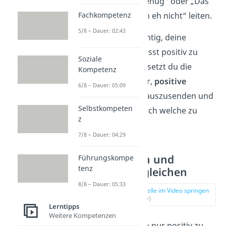
„Du bist nicht genug“ oder „Das
Fachkompetenz
schaffst du doch eh nicht“ leiten.
5/8 – Dauer: 02:43
Daher ist es wichtig, deine
Gedanken bewusst positiv zu
Soziale
formulieren. So setzt du die
Kompetenz
Grundlage
dafür,
positive
6/8 – Dauer: 05:09
Schwingungen
auszusenden und
Selbstkompeten
im Gegenzug auch welche zu
z
erhalten.
7/8 – Dauer: 04:29
4. Gedanken und
Führungskompe
tenz
Gefühle angleichen
8/8 – Dauer: 05:33
zur Stelle im Video springen
(02:20)
Lerntipps
Weitere Kompetenzen
Deine Gedanken nur positiv zu