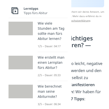
Lerntipps
Nach Beantwortung speichern wir deine Antwort, um
Tipps fürs Abitur
Studyflix zu verbessern. Mehr dazu erfährst du in
unserer
Datenschutzerklärung
.
Wie viele
Stunden am Tag
sollte man fürs
Wie geht richtiges
Abitur lernen?
Manifestieren?
—
1/5 – Dauer: 04:17
Anleitung
Wie erstellt man
einen Lernplan
Es ist gar nicht so leicht, negative
fürs Abitur?
Gedanken loszuwerden und den
2/5 – Dauer: 05:33
Glauben an sich selbst zu
stärken. Doch
Manifestieren
Wie berechnet
kannst du
lernen
! Wir haben für
man seine
Abiturnote?
dich dazu diese
7 Tipps
:
3/5 – Dauer: 06:34