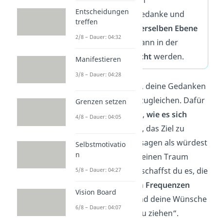
Entscheidungen
→ Hier sind Gedanke und
treffen
Gefühle auf
derselben Ebene
2/8 – Dauer: 04:32
und das Ziel kann in der
Realität erreicht
werden.
Manifestieren
3/8 – Dauer: 04:28
Du kannst üben, deine Gedanken
und Gefühle anzugleichen. Dafür
Grenzen setzen
stellst du dir vor,
wie es sich
4/8 – Dauer: 04:05
anfühlen würde
, das Ziel zu
erreichen. Sozusagen als würdest
Selbstmotivatio
n
du jetzt schon deinen Traum
leben. Dadurch schaffst du es, die
5/8 – Dauer: 04:27
entsprechenden
Frequenzen
Vision Board
auszusenden
und deine Wünsche
6/8 – Dauer: 04:07
„in die Realität zu ziehen“.