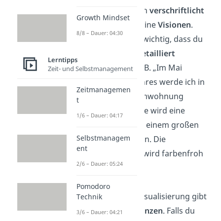
Ein Tagebuch
verschriftlicht
Growth Mindset
hingegen deine
Visionen
.
8/8 – Dauer: 04:30
Dabei ist es wichtig, dass du
möglichst
detailliert
Lerntipps
schreibst, z. B. „Im Mai
Zeit- und Selbstmanagement
nächsten Jahres werde ich in
Zeitmanagemen
meine Traumwohnung
t
einziehen. Sie wird eine
1/6 – Dauer: 04:17
Terrasse mit einem großen
Selbstmanagem
Garten haben. Die
ent
Einrichtung wird farbenfroh
2/6 – Dauer: 05:24
…“
Pomodoro
Bei deiner Visualisierung gibt
Technik
es
keine Grenzen
. Falls du
3/6 – Dauer: 04:21