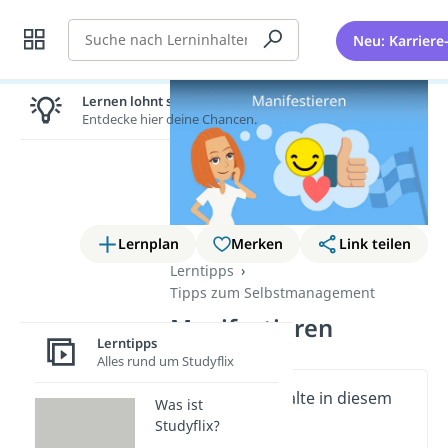
Suche
Neu: Karriere
Lernen lohnt sich!
Entdecke hier deine Chancen.
Lernplan
Merken
Link teilen
Lerntipps
Tipps zum Selbstmanagement
Manifestieren
Lerntipps
Alles rund um Studyflix
Wichtige Inhalte in diesem
Was ist
Video
Studyflix?