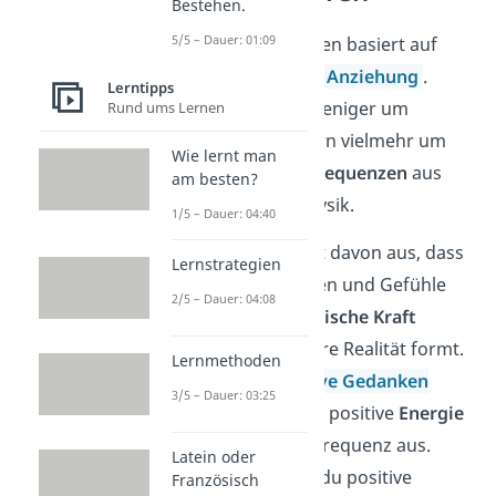
Bestehen.
5/5 – Dauer: 01:09
Das Manifestieren basiert auf
dem
Gesetz der Anziehung
.
Lerntipps
Dabei geht es weniger um
Rund ums Lernen
Esoterik, sondern vielmehr um
Wie lernt man
Energien
und
Frequenzen
aus
am besten?
der Quantenphysik.
1/5 – Dauer: 04:40
Das Gesetz geht davon aus, dass
Lernstrategien
unsere Gedanken und Gefühle
2/5 – Dauer: 04:08
eine Art
magnetische Kraft
haben, die unsere Realität formt.
Lernmethoden
Wenn du
positive Gedanken
3/5 – Dauer: 03:25
hast, strahlst du positive
Energie
und eine hohe Frequenz aus.
Latein oder
Dadurch ziehst du positive
Französisch