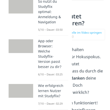
So nutzt du
Studyflix
optimal:
Was bedeutet
Anmeldung &
Manifestieren?
Navigation
5/10 – Dauer: 03:50
zur Stelle im Video springen
(00:18)
App oder
Browser:
Viele Menschen halten
Welche
Studyflix-
Manifestieren
für Hokuspokus.
Version passt
Schließlich bedeutet
besser zu dir?
Manifestieren, dass du durch die
6/10 – Dauer: 03:25
Kraft deiner Gedanken
deine
Realität formst
. Doch
Wie erfolgreich
lernen Nutzer
funktioniert das wirklich?
mit Studyflix?
Ja, Manifestieren funktioniert!
7/10 – Dauer: 02:29