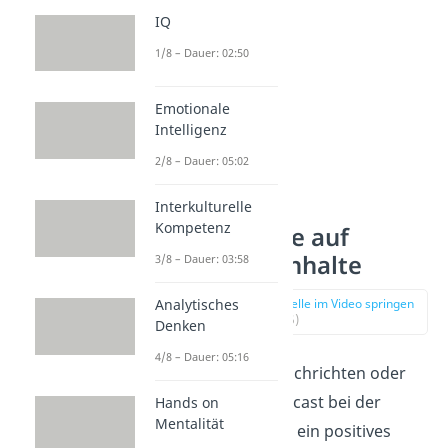
IQ
1/8 – Dauer: 02:50
Emotionale
Intelligenz
2/8 – Dauer: 05:02
Interkulturelle
Kompetenz
6. Verzichte auf
negative Inhalte
3/8 – Dauer: 03:58
zur Stelle im Video springen
Analytisches
(02:45)
Denken
4/8 – Dauer: 05:16
Die täglichen Nachrichten oder
der Mörder-Podcast bei der
Hands on
Mentalität
Autofahrt — um ein positives