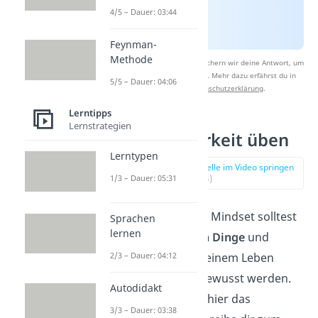
4/5 – Dauer: 03:44
Feynman-
Methode
Nach Beantwortung speichern wir deine Antwort, um
Studyflix zu verbessern. Mehr dazu erfährst du in
5/5 – Dauer: 04:06
unserer
Datenschutzerklärung
.
Lerntipps
Lernstrategien
1. Dankbarkeit üben
Lerntypen
zur Stelle im Video springen
(00:54)
1/3 – Dauer: 05:31
Für ein positives Mindset solltest
Sprachen
lernen
du dir der
guten Dinge
und
2/3 – Dauer: 04:12
Situationen in deinem Leben
immer wieder bewusst werden.
Autodidakt
Dankbarkeit
ist hier das
3/3 – Dauer: 03:38