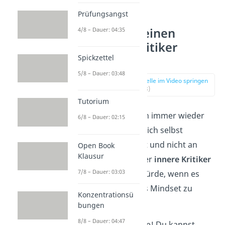
Prüfungsangst
4. Lerne deinen
4/8 – Dauer: 04:35
inneren Kritiker
Spickzettel
kennen
5/8 – Dauer: 03:48
zur Stelle im Video springen
(01:58)
Tutorium
Du ertappst dich immer wieder
6/8 – Dauer: 02:15
dabei, dass du dich selbst
heruntermachst und nicht an
Open Book
Klausur
dich glaubst? Der
innere Kritiker
7/8 – Dauer: 03:03
ist eine große Hürde, wenn es
darum geht, das Mindset zu
Konzentrationsü
verbessern.
bungen
8/8 – Dauer: 04:47
Aber keine Sorge! Du kannst