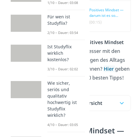
1/10 – Dauer: 03:08
Positives Mindset —
darum ist es so
Für wen ist
wichtig!
(00:15)
Studyflix?
2/10 – Dauer: 03:54
Du willst ein
positives Mindset
Ist Studyflix
aufbauen, um besser mit den
wirklich
kostenlos?
Herausforderungen des Alltags
umgehen zu können?
Hier
geben
3/10 – Dauer: 02:02
wir dir unsere 10 besten Tipps!
Wie sicher,
seriös und
qualitativ
hochwertig ist
Inhaltsübersicht
Studyflix
wirklich?
4/10 – Dauer: 03:05
Positives Mindset —