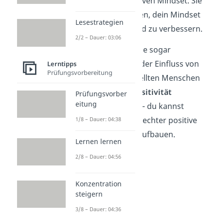
mit einem positiven Mindset. Sie
können dir helfen, dein Mindset
Lesestrategien
zu trainieren und zu verbessern.
2/2 – Dauer: 03:06
Es ist mittlerweile sogar
erforscht, dass der Einfluss von
Lerntipps
Prüfungsvorbereitung
negativ eingestellten Menschen
deine eigene
Positivität
Prüfungsvorber
eitung
beeinträchtigt — du kannst
nämlich viel schlechter positive
1/8 – Dauer: 04:38
Verbindungen aufbauen.
Lernen lernen
2/8 – Dauer: 04:56
Konzentration
steigern
3/8 – Dauer: 04:36