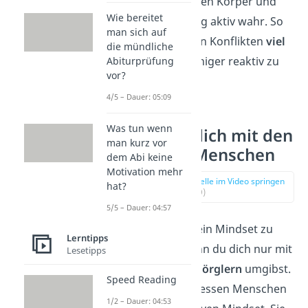
dich selbst, deinen Körper und
Wie bereitet
deine Umgebung aktiv wahr. So
man sich auf
lernst du, auch in Konflikten
viel
die mündliche
ruhiger
und weniger reaktiv zu
Abiturprüfung
vor?
sein.
4/5 – Dauer: 05:09
Was tun wenn
3. Umgib dich mit den
man kurz vor
richtigen Menschen
dem Abi keine
Motivation mehr
zur Stelle im Video springen
hat?
(01:39)
5/5 – Dauer: 04:57
Es ist schwer, dein Mindset zu
Lerntipps
verbessern, wenn du dich nur mit
Lesetipps
Zweiflern und Nörglern
umgibst.
Speed Reading
Suche dir stattdessen Menschen
1/2 – Dauer: 04:53