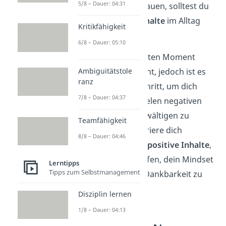
5/8 – Dauer: 04:31
Mindset aufzubauen, solltest du
auf
negative Inhalte
im Alltag
Kritikfähigkeit
verzichten.
6/8 – Dauer: 05:10
Das wirkt im ersten Moment
Ambiguitätstole
vielleicht ignorant, jedoch ist es
ranz
ein wichtiger Schritt, um dich
7/8 – Dauer: 04:37
nicht von den vielen negativen
Einflüssen überwältigen zu
Teamfähigkeit
lassen. Konzentriere dich
8/8 – Dauer: 04:46
stattdessen auf
positive Inhalte
,
die dir dabei helfen, dein Mindset
Lerntipps
Tipps zum Selbstmanagement
zu ändern und Dankbarkeit zu
üben.
Disziplin lernen
1/8 – Dauer: 04:13