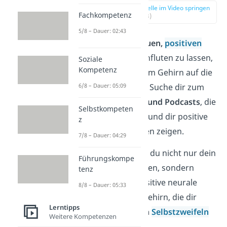
zur Stelle im Video springen
Fachkompetenz
(02:23)
5/8 – Dauer: 02:43
Um dich von
neuen,
positiven
Gedanken
durchfluten zu lassen,
Soziale
Kompetenz
kannst du deinem Gehirn auf die
6/8 – Dauer: 05:09
Sprünge helfen. Suche dir zum
Beispiel
Bücher und Podcasts
, die
Selbstkompeten
dich inspirieren und dir positive
z
Verhaltensweisen zeigen.
7/8 – Dauer: 04:29
Dadurch kannst du nicht nur dein
Führungskompe
Mindset trainieren, sondern
tenz
stärkst auch positive neurale
8/8 – Dauer: 05:33
Strukturen im Gehirn, die dir
Lerntipps
beim
Abbau von
Selbstzweifeln
Weitere Kompetenzen
helfen.