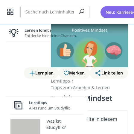
Suche
Neu: Karriere
Lernen lohnt sich!
Entdecke hier deine Chancen.
Lernplan
Merken
Link teilen
Lerntipps
Tipps zum Arbeiten & Lernen
Positives Mindset
Lerntipps
Alles rund um Studyflix
Wichtige Inhalte in diesem
Was ist
Video
Studyflix?