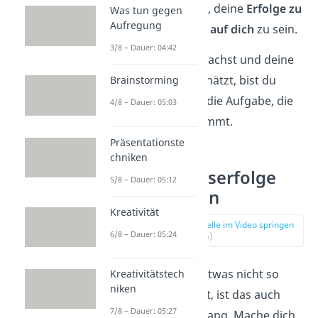
bewusst die Zeit, deine
Erfolge zu
Was tun gegen
Aufregung
feiern
und
stolz auf dich
zu sein.
3/8 – Dauer: 04:42
Indem du das machst und deine
Leistung wertschätzt, bist du
Brainstorming
motivierter
für die Aufgabe, die
4/8 – Dauer: 05:03
als Nächstes kommt.
Präsentationste
chniken
9. Sieh Misserfolge
5/8 – Dauer: 05:12
als Chancen
Kreativität
zur Stelle im Video springen
6/8 – Dauer: 05:24
(03:45)
Und wenn mal etwas nicht so
Kreativitätstech
niken
läuft wie geplant, ist das auch
7/8 – Dauer: 05:27
kein Weltuntergang. Mache dich