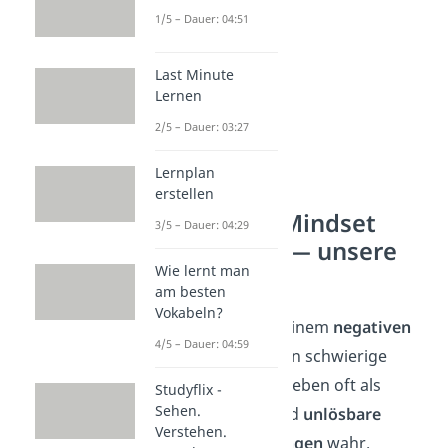
1/5 – Dauer: 04:51
Last Minute
Lernen
2/5 – Dauer: 03:27
Lernplan
erstellen
Positives Mindset
3/5 – Dauer: 04:29
aufbauen — unsere
Wie lernt man
10 Tipps
am besten
Vokabeln?
Menschen mit einem
negativen
4/5 – Dauer: 04:59
Mindset
nehmen schwierige
Situationen im Leben oft als
Studyflix -
Sehen.
stressreiche
und
unlösbare
Verstehen.
Herausforderungen
wahr.