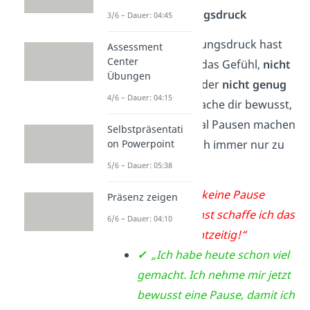
Beispiel Leistungsdruck
3/6 – Dauer: 04:45
Durch den Leistungsdruck hast
Assessment
Center
du vielleicht oft das Gefühl,
nicht
Übungen
genug zu sein
oder
nicht genug
4/6 – Dauer: 04:15
zu erreichen
. Mache dir bewusst,
dass du auch mal Pausen machen
Selbstpräsentati
on Powerpoint
solltest, statt dich immer nur zu
stressen.
5/6 – Dauer: 05:38
✗
„Ich kann keine Pause
Präsenz zeigen
machen, sonst schaffe ich das
6/6 – Dauer: 04:10
niemals rechtzeitig!“
✓
„Ich habe heute schon viel
gemacht. Ich nehme mir jetzt
bewusst eine Pause, damit ich