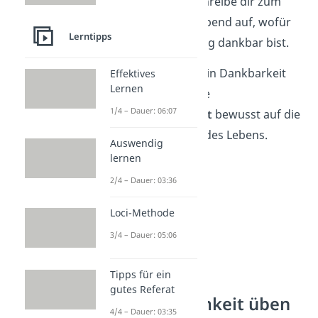
Zauberwort. Schreibe dir zum
Beispiel jeden Abend auf, wofür
Lerntipps
du an diesem Tag dankbar bist.
So übst du dich in Dankbarkeit
Effektives
Lernen
und lenkst deine
1/4 – Dauer: 06:07
Aufmerksamkeit
bewusst auf die
schönen Dinge des Lebens.
Auswendig
lernen
2/4 – Dauer: 03:36
Loci-Methode
3/4 – Dauer: 05:06
Tipps für ein
gutes Referat
2. Achtsamkeit üben
4/4 – Dauer: 03:35