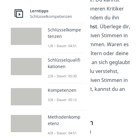
lernen, deinen inneren Kritiker
Lerntipps
Schlüsselkompetenzen
auszuschalten, indem du ihn
genau untersuchst
. Überlege dir,
Schlüsselkompe
woher die negativen Stimmen in
tenzen
deinem Kopf kommen. Waren es
1/8 – Dauer: 04:51
vielleicht deine Eltern oder deine
Schlüsselqualifi
Lehrer, die nicht an sich geglaubt
kationen
haben? Sobald du verstehst,
2/8 – Dauer: 05:30
woher
die negativen Stimmen in
dir selbst kommt, kannst du an
Kompetenzen
ihnen
arbeiten
.
3/8 – Dauer: 05:12
Methodenkomp
5. Lass dich
etenz
inspirieren
4/8 – Dauer: 04:51