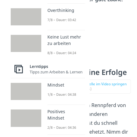
Overthinking
7/8 – Dauer: 03:42
Keine Lust mehr
zu arbeiten
8/8 – Dauer: 04:24
Lerntipps
8. Feier deine Erfolge
Tipps zum Arbeiten & Lernen
zur Stelle im Video springen
Mindset
(03:24)
1/8 – Dauer: 04:38
Wenn du wie ein Rennpferd von
Positives
einem Ziel zum anderen
Mindset
galoppierst, wirst du schnell
2/8 – Dauer: 04:36
getrieben und gehetzt. Nimm dir