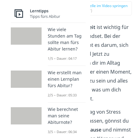
zur Stelle im Video springen
Lerntipps
(01:17)
Tipps fürs Abitur
Auch
Achtsamkeit
ist wichtig für
Wie viele
ein positives Mindset. Bei der
Stunden am Tag
sollte man fürs
Achtsamkeit geht es darum, sich
Abitur lernen?
auf das Hier und Jetzt zu
1/5 – Dauer: 04:17
besinnen
. Nimm dir im Alltag
immer mal wieder einen Moment,
Wie erstellt man
einen Lernplan
um einfach nur zu sein und alles
fürs Abitur?
wahrzunehmen, was um dich
2/5 – Dauer: 05:33
herum geschieht.
Wie berechnet
Statt deinen Alltag von Stress
man seine
dominieren zu lassen, gönnst du
Abiturnote?
dir eine
aktive Pause
und nimmst
3/5 – Dauer: 06:34