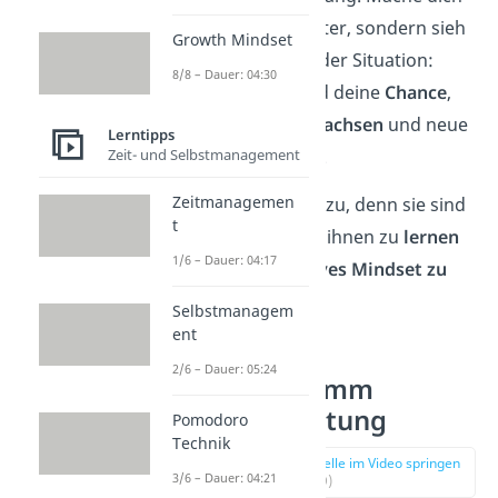
nicht selber runter, sondern sieh
Growth Mindset
das Positive an der Situation:
8/8 – Dauer: 04:30
Misserfolge sind deine
Chance
,
an
Fehlern zu wachsen
und neue
Lerntipps
Zeit- und Selbstmanagement
Dinge zu lernen.
Zeitmanagemen
Lass Fehler also zu, denn sie sind
t
perfekt, um aus ihnen zu
lernen
1/6 – Dauer: 04:17
und dein
positives Mindset zu
verbessern
.
Selbstmanagem
ent
2/6 – Dauer: 05:24
10. Übernimm
Verantwortung
Pomodoro
Technik
zur Stelle im Video springen
3/6 – Dauer: 04:21
(03:59)