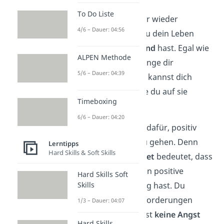
To Do Liste
Mache dir immer wieder
4/6 – Dauer: 04:56
bewusst, dass du dein Leben
selbst in der Hand
hast. Egal wie
ALPEN Methode
viele negative Dinge dir
5/6 – Dauer: 04:39
widerfahren, du kannst dich
entscheiden, wie du auf sie
Timeboxing
reagierst
.
6/6 – Dauer: 04:20
Entscheide dich dafür, positiv
durchs Leben zu gehen. Denn
Lerntipps
Hard Skills & Soft Skills
positives Mindset
bedeutet, dass
du eine allgemein positive
Hard Skills Soft
Skills
Grundeinstellung hast. Du
nimmst Herausforderungen
1/3 – Dauer: 04:07
offen an und hast
keine Angst
Hard Skills