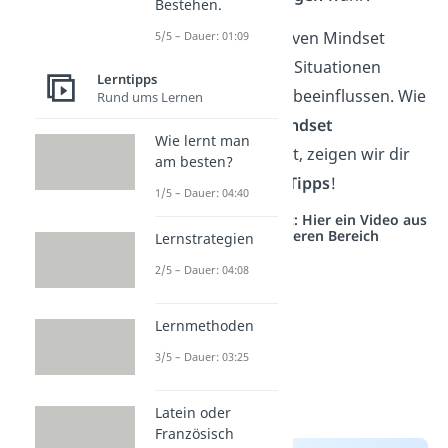
Bestehen.
Mit einem positiven Mindset
5/5 – Dauer: 01:09
kannst du diese Situationen
Lerntipps
jedoch bewusst beeinflussen. Wie
Rund ums Lernen
du
positives Mindset
Wie lernt man
aufbauen
kannst, zeigen wir dir
am besten?
mit unseren
10 Tipps
!
1/5 – Dauer: 04:40
Studyflix vernetzt: Hier ein Video aus
einem anderen Bereich
Lernstrategien
2/5 – Dauer: 04:08
Lernmethoden
3/5 – Dauer: 03:25
Latein oder
Französisch