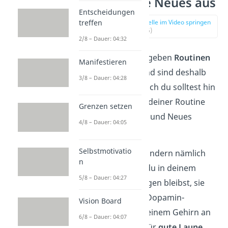
7. Probiere Neues aus
Entscheidungen
treffen
zur Stelle im Video springen
(03:06)
2/8 – Dauer: 04:32
Normalerweise geben
Routinen
Manifestieren
dir Sicherheit und sind deshalb
3/8 – Dauer: 04:28
etwas Gutes. Doch du solltest hin
und wieder aus deiner Routine
Grenzen setzen
herauskommen und Neues
4/8 – Dauer: 04:05
ausprobieren.
Selbstmotivatio
Abenteuer
verhindern nämlich
n
nicht nur, dass du in deinem
5/8 – Dauer: 04:27
Alltagstrott hängen bleibst, sie
regen auch die Dopamin-
Vision Board
Produktion in deinem Gehirn an
6/8 – Dauer: 04:07
und sorgen so für
gute Laune
.