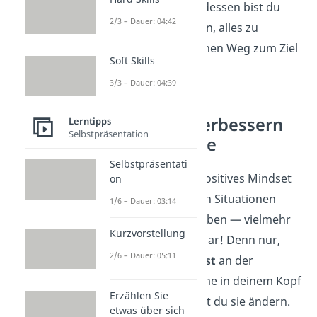
vor ihnen. Stattdessen bist du
2/3 – Dauer: 04:42
überzeugt
davon, alles zu
schaffen und einen Weg zum Ziel
Soft Skills
zu finden.
3/3 – Dauer: 04:39
Mindset verbessern
Lerntipps
Selbstpräsentation
— Beispiele
Selbstpräsentati
Du kannst ein positives Mindset
on
in verschiedenen Situationen
1/6 – Dauer: 03:14
deines Lebens üben — vielmehr
Kurzvorstellung
musst du es sogar! Denn nur,
2/6 – Dauer: 05:11
wenn du
bewusst
an der
negativen Stimme in deinem Kopf
Erzählen Sie
arbeitest, kannst du sie ändern.
etwas über sich