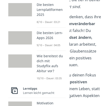
Die besten
Psyche verankert sind.
Lernplattformen
2025
Viele Menschen denken, dass ihre
8/10 – Dauer: 03:21
Glaubenssätze
unveränderbar
sind. Doch das ist falsch! Du
Die besten Lern-
kannst dein
Mindset ändern
,
Apps 2026
indem du aktiv daran arbeitest,
9/10 – Dauer: 04:05
deine negativen Glaubenssätze
Wie bereitest du
abzubauen und ein positives
dich mit
Mindset aufzubauen.
Studyflix aufs
Abitur vor?
Dadurch legst du deinen Fokus
10/10 – Dauer: 03:35
bewusst
auf die
positiven
Erlebnisse
in deinem Leben, statt
Lerntipps
Lernen leicht gemacht
dich von den negativen Aspekten
leiten zu lassen.
Motivation