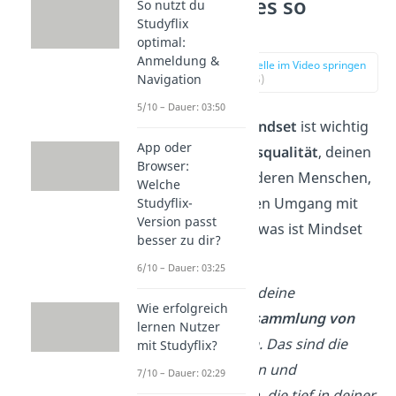
darum ist es so
So nutzt du
Studyflix
wichtig!
optimal:
Anmeldung &
zur Stelle im Video springen
Navigation
(00:15)
5/10 – Dauer: 03:50
Ein
positives Mindset
ist wichtig
App oder
für deine
Lebensqualität
, deinen
Browser:
Umgang mit anderen Menschen,
Welche
aber auch für den Umgang mit
Studyflix-
Version passt
dir selbst. Doch was ist Mindset
besser zu dir?
eigentlich?
6/10 – Dauer: 03:25
Das Mindset ist deine
Wie erfolgreich
persönliche Ansammlung von
lernen Nutzer
Glaubenssätzen
. Das sind die
mit Studyflix?
Grundannahmen und
7/10 – Dauer: 02:29
Überzeugungen, die tief in deiner