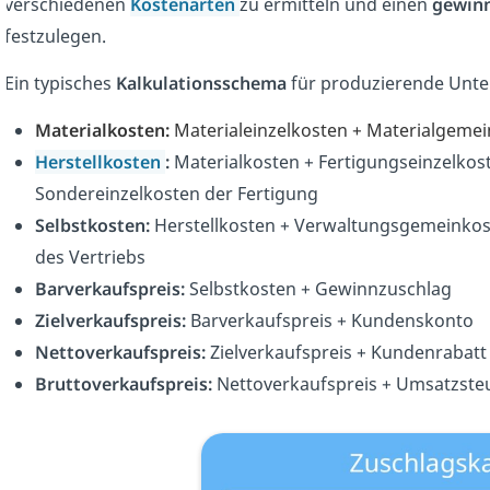
verschiedenen
Kostenarten
zu ermitteln und einen
gewinn
festzulegen.
Ein typisches
Kalkulationsschema
für produzierende Unte
Materialkosten:
Materialeinzelkosten + Materialgeme
Herstellkosten
:
Materialkosten + Fertigungseinzelkos
Sondereinzelkosten der Fertigung
Selbstkosten
:
Herstellkosten + Verwaltungsgemeinkos
des Vertriebs
Barverkaufspreis:
Selbstkosten + Gewinnzuschlag
Zielverkaufspreis:
Barverkaufspreis + Kundenskonto
Nettoverkaufspreis:
Zielverkaufspreis + Kundenrabatt
Bruttoverkaufspreis:
Nettoverkaufspreis + Umsatzste