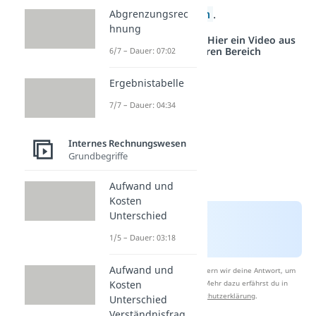
Bezugskalkulation
.
Abgrenzungsrec
hnung
Studyflix vernetzt: Hier ein Video aus
einem anderen Bereich
6/7 – Dauer: 07:02
Ergebnistabelle
7/7 – Dauer: 04:34
Internes Rechnungswesen
Grundbegriffe
Aufwand und
Kosten
Unterschied
1/5 – Dauer: 03:18
Aufwand und
Nach Beantwortung speichern wir deine Antwort, um
Studyflix zu verbessern. Mehr dazu erfährst du in
Kosten
unserer
Datenschutzerklärung
.
Unterschied
Verständnisfrag