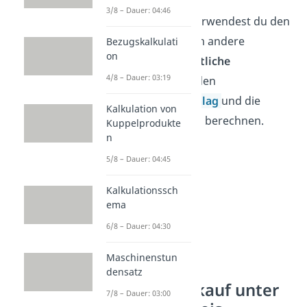
3/8 – Dauer: 04:46
Darüber hinaus verwendest du den
Einstandspreis, um andere
Bezugskalkulati
on
betriebswirtschaftliche
4/8 – Dauer: 03:19
Kennzahlen
, wie den
Kalkulationszuschlag
und die
Kalkulation von
Handelsspanne
zu berechnen.
Kuppelprodukte
n
5/8 – Dauer: 04:45
Kalkulationssch
ema
6/8 – Dauer: 04:30
Maschinenstun
densatz
Verbot: Verkauf unter
7/8 – Dauer: 03:00