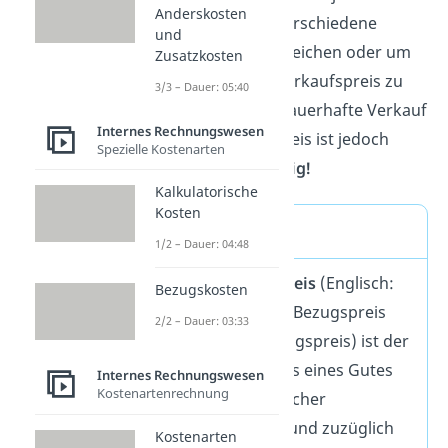
Anderskosten
verwenden, um verschiedene
und
Angebote zu vergleichen oder um
Zusatzkosten
deinen eigenen Verkaufspreis zu
3/3 – Dauer: 05:40
kalkulieren. Der dauerhafte Verkauf
Internes Rechnungswesen
unter Einstandspreis ist jedoch
Spezielle Kostenarten
wettbewerbswidrig!
Kalkulatorische
Kosten
Definition
1/2 – Dauer: 04:48
Der
Einstandspreis
(Englisch:
Bezugskosten
cost price; auch Bezugspreis
2/2 – Dauer: 03:33
oder Beschaffungspreis) ist der
Netto-Listenpreis eines Gutes
Internes Rechnungswesen
Kostenartenrechnung
abzüglich sämtlicher
Preisabschläge und zuzüglich
Kostenarten