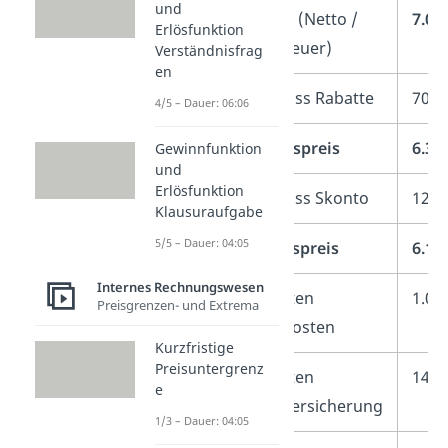
und
Listenpreis
(Netto /
7.00
Erlösfunktion
ohne Vorsteuer)
Verständnisfrag
en
–
Preisnachlass Rabatte
700 
4/5 – Dauer: 06:06
=
Zieleinkaufspreis
6.30
Gewinnfunktion
und
Erlösfunktion
–
Preisnachlass Skonto
126 
Klausuraufgabe
5/5 – Dauer: 04:05
=
Bareinkaufspreis
6.17
Internes Rechnungswesen
+
Bezugskosten
1.00
Preisgrenzen- und Extrema
Transportkosten
Kurzfristige
Preisuntergrenz
+
Bezugskosten
140 
e
Transportversicherung
1/3 – Dauer: 04:05