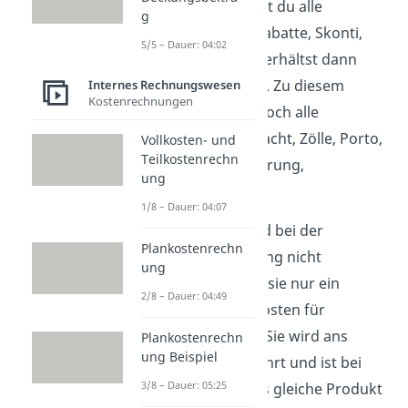
diesem Preis ziehst du alle
g
Preisnachlässe
(Rabatte, Skonti,
5/5 – Dauer: 04:02
Boni, etc.) ab und erhältst dann
den
Einkaufspreis
. Zu diesem
Internes Rechnungswesen
Kostenrechnungen
addierst du jetzt noch alle
Bezugskosten
(Fracht, Zölle, Porto,
Vollkosten- und
Teilkostenrechn
Transportversicherung,
ung
Verpackung, etc.).
1/8 – Dauer: 04:07
Die
Vorsteuer
wird bei der
Plankostenrechn
gesamten Rechnung nicht
ung
berücksichtigt, da sie nur ein
2/8 – Dauer: 04:49
durchlaufender Posten für
Unternehmen ist. Sie wird ans
Plankostenrechn
ung Beispiel
Finanzamt abgeführt und ist bei
3/8 – Dauer: 05:25
Angeboten für das gleiche Produkt