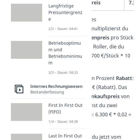
=
Einstandspreis
7.31
Langfristige
Preisuntergrenz
Zur Berechnung des
e
Einstandspreises multiplizierst du
2/3 – Dauer: 04:41
als erstes den
Listenpreis
pro Stück
Betriebsoptimu
mit der Anzahl der Roller, die du
m und
kaufen möchtest: 700 €/Stück * 10
Betriebsminimu
m
Stück = 7.000 €.
3/3 – Dauer: 04:33
Du bekommst zehn Prozent
Rabatt
:
Internes Rechnungswesen
7.000 € * 0,1 = 700 € (Rabatt). Das
Bestanderfassung
ergibt einen
Zieleinkaufspreis
von
6.300 €. Davon ziehst du zwei
First In First Out
(FIFO)
Prozent
Skonto
ab: 6.300 € * 0,02 =
1/4 – Dauer: 04:38
126 € (Skonto).
Last In First Out
Das Skonto ziehst du jetzt vom