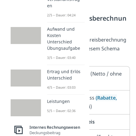
en
Schema
2/5 – Dauer: 04:24
Einstandspreisberechnun
g
Aufwand und
Kosten
Bei der Einstandspreisberechnung
Unterschied
kannst du nach diesem Schema
Übungsaufgabe
vorgehen:
3/5 – Dauer: 03:40
Ertrag und Erlös
Listenpreis
(Netto / ohne
Unterschied
Vorsteuer)
4/5 – Dauer: 03:03
–
Preisnachlass
(Rabatte,
Leistungen
Skonti, Boni)
5/5 – Dauer: 02:36
=
Einkaufspreis
Internes Rechnungswesen
Deckungsbeitrag