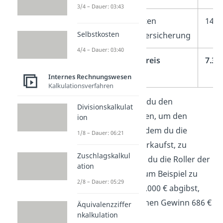
3/4 – Dauer: 03:43
+
Bezugskosten
140 
Selbstkosten
Transportversicherung
4/4 – Dauer: 03:40
=
Einstandspreis
7.31
Internes Rechnungswesen
Kalkulationsverfahren
Außerdem kannst du den
Divisionskalkulat
Bezugspreis nutzten, um den
ion
Verkaufspreis
, zu dem du die
1/8 – Dauer: 06:21
Produkte weiterverkaufst, zu
Zuschlagskalkul
kalkulieren
. Wenn du die Roller der
ation
Scooter AG jetzt zum Beispiel zu
2/8 – Dauer: 05:29
einem Preis von 8.000 € abgibst,
dann kannst du einen Gewinn 686 €
Äquivalenzziffer
nkalkulation
erzielen.