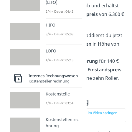
(LIFO)
Zieleinkaufspreis ab und erhältst
2/4 – Dauer: 04:42
einen
Bareinkaufspreis
von 6.300 €
– 126 € = 6.174 €.
HIFO
3/4 – Dauer: 05:08
Zu diesem Betrag addierst du jetzt
die
Transportkosten
in Höhe von
LOFO
1.000 € und die
4/4 – Dauer: 05:13
Transportversicherung
für 140 €
und erhältst einen
Einstandspreis
Internes Rechnungswesen
von 7.314 € für deine zehn Roller.
Kostenstellenrechnung
Kostenstelle
Verwendung
1/8 – Dauer: 03:54
zur Stelle im Video springen
(02:22)
Kostenstellenrec
hnung