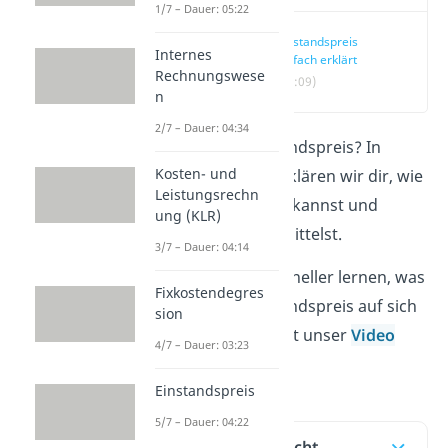
1/7 – Dauer: 05:22
Einstandspreis
Internes
einfach erklärt
Rechnungswese
(00:09)
n
2/7 – Dauer: 04:34
Was ist der Einstandspreis? In
Kosten- und
diesem Beitrag erklären wir dir, wie
Leistungsrechn
du ihn berechnen kannst und
ung (KLR)
warum du ihn ermittelst.
3/7 – Dauer: 04:14
Du willst noch schneller lernen, was
Fixkostendegres
es mit dem Einstandspreis auf sich
sion
hat? Schau dir jetzt unser
Video
4/7 – Dauer: 03:23
dazu an!
Einstandspreis
5/7 – Dauer: 04:22
Inhaltsübersicht