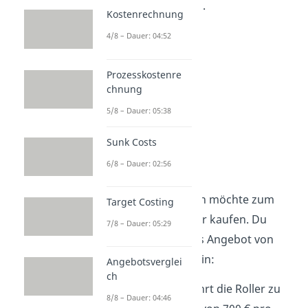
immer gleich hoch.
Kostenrechnung
4/8 – Dauer: 04:52
Prozesskostenre
chnung
5/8 – Dauer: 05:38
Sunk Costs
Beispiel
6/8 – Dauer: 02:56
Dein Unternehmen möchte zum
Target Costing
Beispiel zehn Roller kaufen. Du
7/8 – Dauer: 05:29
holst dir folgendes Angebot von
einem Hersteller ein:
Angebotsverglei
ch
Die
Scooter AG führt die Roller zu
8/8 – Dauer: 04:46