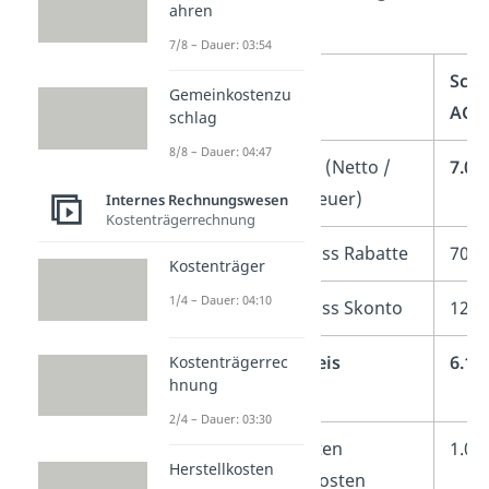
ahren
günstiger ist.
7/8 – Dauer: 03:54
Scoo
Gemeinkostenzu
AG
schlag
8/8 – Dauer: 04:47
Listenpreis
(Netto /
7.00
ohne Vorsteuer)
Internes Rechnungswesen
Kostenträgerrechnung
–
Preisnachlass Rabatte
700 
Kostenträger
1/4 – Dauer: 04:10
–
Preisnachlass Skonto
126 
=
Einkaufspreis
6.17
Kostenträgerrec
hnung
2/4 – Dauer: 03:30
+
Bezugskosten
1.00
Herstellkosten
Transportkosten