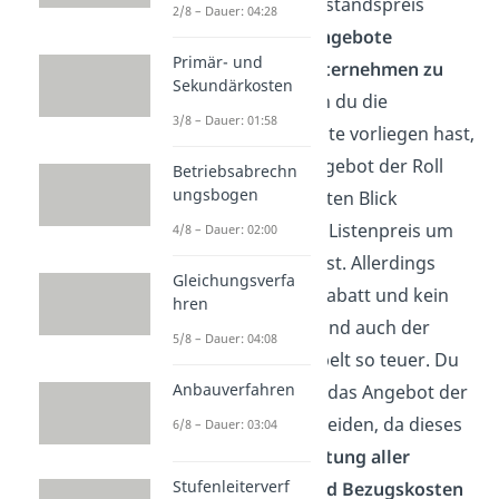
Du kannst den Einstandspreis
2/8 – Dauer: 04:28
verwenden, um
Angebote
Primär- und
verschiedener Unternehmen zu
Sekundärkosten
vergleichen
. Wenn du die
3/8 – Dauer: 01:58
folgenden Angebote vorliegen hast,
dann wirkt das Angebot der Roll
Betriebsabrechn
ungsbogen
GmbH auf den ersten Blick
attraktiver, da der Listenpreis um
4/8 – Dauer: 02:00
1.000 € günstiger ist. Allerdings
Gleichungsverfa
darfst du keinen Rabatt und kein
hren
Skonto abziehen und auch der
5/8 – Dauer: 04:08
Transport ist doppelt so teuer. Du
Anbauverfahren
wirst dich also für das Angebot der
Scooter AG entscheiden, da dieses
6/8 – Dauer: 03:04
unter der Betrachtung aller
Stufenleiterverf
Preisnachlässe und Bezugskosten