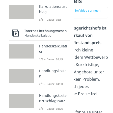
Einstandspreis
Kalkulationszusc
zur Stelle im Video springen
hlag
(03:31)
8/8 – Dauer: 02:51
Gemäß des
Bundesgerichtshofs
ist
Internes Rechnungswesen
der
dauerhafte Verkauf von
Handelskalkulation
Produkten unter Einstandspreis
Handelskalkulati
verboten
, da dadurch kleine
on
Konkurrenten aus dem Wettbewerb
1/8 – Dauer: 05:49
verdrängt werden. Kurzfristige,
Handlungskoste
zeitlich begrenzte Angebote unter
n
diesem Preis sind kein Problem,
2/8 – Dauer: 04:00
zumal grundsätzlich jedes
Unternehmen seine Preise frei
Handlungskoste
gestalten darf.
nzuschlagssatz
3/8 – Dauer: 03:26
Dauerhafte Verkaufspreise unter