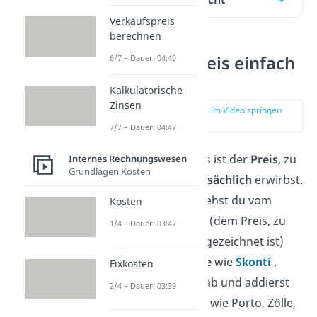
Verkaufspreis
berechnen
Einstandspreis einfach
6/7 – Dauer: 04:40
erklärt
Kalkulatorische
Zinsen
zur Stelle im Video springen
(00:09)
7/7 – Dauer: 04:47
Der Einstandspreis ist der
Preis
, zu
Internes Rechnungswesen
Grundlagen Kosten
dem du Waren
tatsächlich
erwirbst.
Zum Berechnen ziehst du vom
Kosten
Netto-Listenpreis
(dem Preis, zu
1/4 – Dauer: 03:47
dem die Ware ausgezeichnet ist)
alle
Preisnachlässe
wie
Skonti
,
Fixkosten
Rabatte und Boni ab und addierst
2/4 – Dauer: 03:39
alle
Bezugskosten
wie Porto, Zölle,