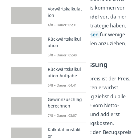
dem Einstandspreis kommen vor
Vorwärtskalkulat
ion
allem im
Einzelhandel
vor, da hier
viele Händler die Strategie haben,
4/8 – Dauer: 05:31
mit
niedrigen Preisen
für wenige
Rückwärtskalkul
Produkte die Kunden anzuziehen.
ation
5/8 – Dauer: 05:40
Zusammenfassung
Rückwärtskalkul
ation Aufgabe
Der Einstandspreis ist der Preis,
6/8 – Dauer: 04:41
zu dem du Waren erwirbst.
Zur Berechnung ziehst du alle
Gewinnzuschlag
Preisabschläge vom Netto-
berechnen
Listenpreis ab und addierst
7/8 – Dauer: 03:07
sämtliche Bezugskosten.
Kalkulationsfakt
Du verwendest den Bezugspreis
or