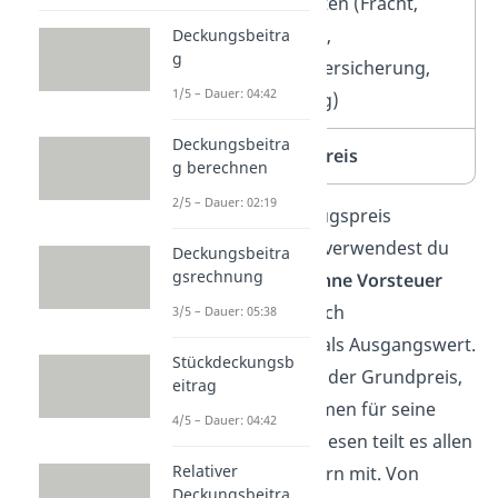
+
Bezugskosten (Fracht,
Zölle, Porto,
Deckungsbeitra
g
Transportversicherung,
1/5 – Dauer: 04:42
Verpackung)
Deckungsbeitra
=
Einstandspreis
g berechnen
2/5 – Dauer: 02:19
Wenn du den Bezugspreis
berechnest, dann verwendest du
Deckungsbeitra
gsrechnung
den
Listenpreis ohne Vorsteuer
(umgangssprachlich
3/5 – Dauer: 05:38
Mehrwertsteuer) als Ausgangswert.
Stückdeckungsb
Der Listenpreis ist der Grundpreis,
eitrag
den ein Unternehmen für seine
4/5 – Dauer: 04:42
Waren verlangt. Diesen teilt es allen
Relativer
potentiellen Käufern mit. Von
Deckungsbeitra