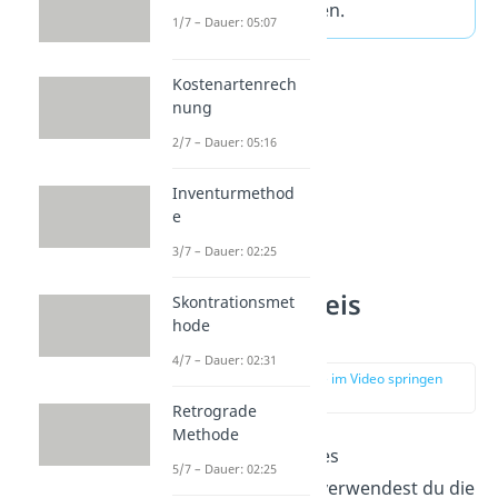
der Bezugskosten.
1/7 – Dauer: 05:07
Kostenartenrech
nung
2/7 – Dauer: 05:16
Inventurmethod
e
3/7 – Dauer: 02:25
Einstandspreis
Skontrationsmet
hode
berechnen
4/7 – Dauer: 02:31
zur Stelle im Video springen
(00:47)
Retrograde
Methode
Zum Berechnen des
5/7 – Dauer: 02:25
Einstandspreises verwendest du die