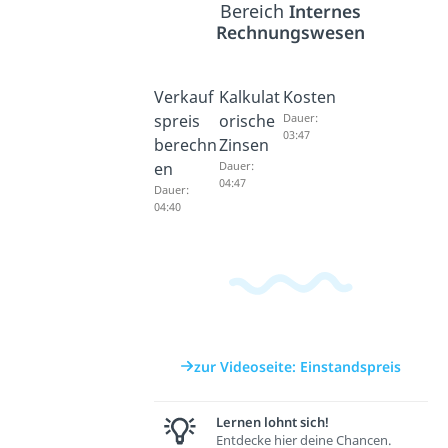
Bereich
Internes
Rechnungswesen
Verkauf
Kalkulat
Kosten
spreis
orische
Dauer:
03:47
berechn
Zinsen
en
Dauer:
04:47
Dauer:
04:40
zur Videoseite: Einstandspreis
Lernen lohnt sich!
Entdecke hier deine Chancen.