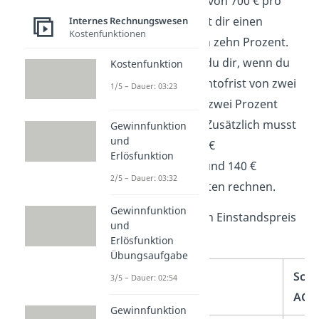
einem Listenpreis von 700 € pro
Stück
und gewährt dir einen
Internes Rechnungswesen
Kostenfunktionen
Mengenrabatt von zehn Prozent.
Außerdem darfst du dir, wenn du
Kostenfunktion
innerhalb der Skontofrist von zwei
1/5 – Dauer: 03:23
Wochen bezahlst, zwei Prozent
Skonto abziehen. Zusätzlich musst
Gewinnfunktion
und
du noch mit 1.000 €
Erlösfunktion
Transportkosten und 140 €
2/5 – Dauer: 03:32
Versicherungskosten rechnen.
Gewinnfunktion
Jetzt kannst du den Einstandspreis
und
berechnen:
Erlösfunktion
Übungsaufgabe
Scoo
3/5 – Dauer: 02:54
AG
Gewinnfunktion