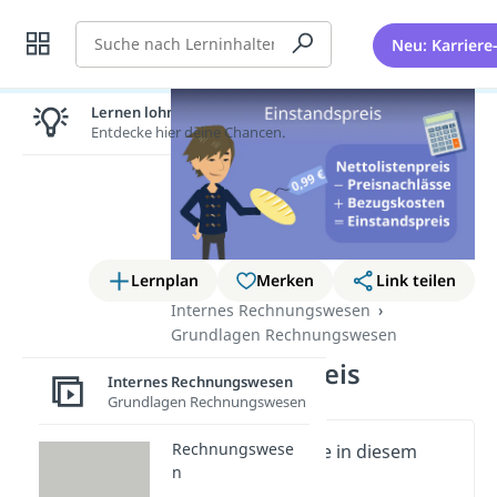
Suche
Neu: Karriere
Lernen lohnt sich!
Entdecke hier deine Chancen.
Lernplan
Merken
Link teilen
Internes Rechnungswesen
Grundlagen Rechnungswesen
Einstandspreis
Internes Rechnungswesen
Grundlagen Rechnungswesen
Rechnungswese
Wichtige Inhalte in diesem
n
Video