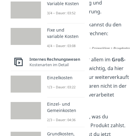
Fracht, Verpackung und
Variable Kosten
Transportversicherung.
3/4 – Dauer: 03:52
Mit dieser Formel kannst du den
Fixe und
Einstandspreis berechnen:
variable Kosten
4/4 – Dauer: 03:08
Dieser Preis ist vor allem im
Groß-
Internes Rechnungswesen
Kostenarten im Detail
und Einzelhandel
wichtig, da hier
Produkte häufig nur weiterverkauft
Einzelkosten
werden und die Waren nicht in der
1/3 – Dauer: 03:22
Produktion weiterverarbeitet
werden.
Einzel- und
Gemeinkosten
Du weißt jetzt also, was du
2/3 – Dauer: 04:36
tatsächlich für das Produkt zahlst.
Diesen Preis kannst du jetzt
Grundkosten,