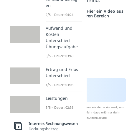
am erfolgreichsten sind.
en
Studyflix vernetzt: Hier ein Video aus
2/5 – Dauer: 04:24
einem anderen Bereich
Aufwand und
Kosten
Unterschied
Übungsaufgabe
3/5 – Dauer: 03:40
Ertrag und Erlös
Unterschied
4/5 – Dauer: 03:03
Leistungen
Nach Beantwortung speichern wir deine Antwort, um
5/5 – Dauer: 02:36
Studyflix zu verbessern. Mehr dazu erfährst du in
unserer
Datenschutzerklärung
.
Internes Rechnungswesen
Deckungsbeitrag