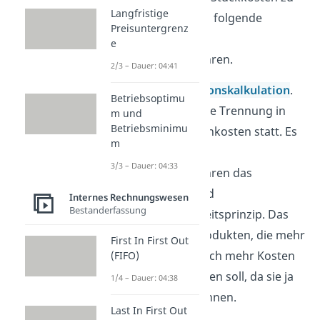
Langfristige
berechnen, gibt es folgende
Preisuntergrenz
grundlegende
e
Kalkulationsverfahren.
2/3 – Dauer: 04:41
Erstens, die
Divisionskalkulation
.
Betriebsoptimu
Hierbei findet keine Trennung in
m und
Betriebsminimu
Einzel- und Gemeinkosten statt. Es
m
gelten bei diesem
3/3 – Dauer: 04:33
Kalkulationsverfahren das
Durchschnitts- und
Internes Rechnungswesen
Bestanderfassung
Kostentragfähigkeitsprinzip. Das
bedeutet, dass Produkten, die mehr
First In First Out
erwirtschaften, auch mehr Kosten
(FIFO)
zugerechnet werden soll, da sie ja
1/4 – Dauer: 04:38
mehr „tragen“ können.
Last In First Out