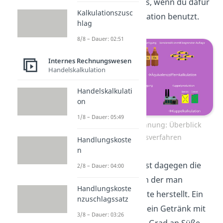
Daher reicht es aus, wenn du dafür
Kalkulationszusc
die Divisionskalkulation benutzt.
hlag
8/8 – Dauer: 02:51
Internes Rechnungswesen
Handelskalkulation
Handelskalkulati
on
1/8 – Dauer: 05:49
Kostenträgerrechnung: Überblick
Kalkulationsverfahren
Handlungskoste
n
Etwas komplexer ist dagegen die
2/8 – Dauer: 04:00
Sortenfertigung, in der man
Handlungskoste
verwandte Produkte herstellt. Ein
nzuschlagssatz
Beispiel hierfür ist ein Getränk mit
3/8 – Dauer: 03:26
unterschiedlichem Grad an Süße.