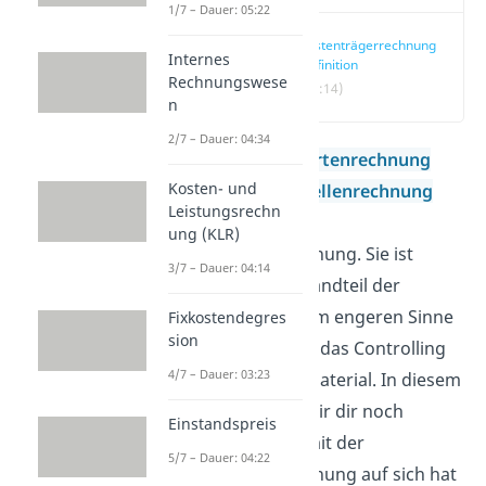
1/7 – Dauer: 05:22
Kostenträgerrechnung
Internes
Definition
Rechnungswese
(00:14)
n
2/7 – Dauer: 04:34
Nach der
Kostenartenrechnung
Kosten- und
und der
Kostenstellenrechnung
Leistungsrechn
folgt nun noch die
ung (KLR)
Kostenträgerrechnung. Sie ist
3/7 – Dauer: 04:14
ebenfalls ein Bestandteil der
Kostenrechnung im engeren Sinne
Fixkostendegres
sion
und liefert das für das Controlling
4/7 – Dauer: 03:23
relevante Zahlenmaterial. In diesem
Beitrag erklären wir dir noch
Einstandspreis
genauer, was es mit der
5/7 – Dauer: 04:22
Kostenträgerrechnung auf sich hat