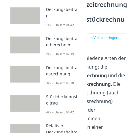
Kostenträgerzeitrechnung
Deckungsbeitra
und
g
Kostenträgerstückrechnu
ng
1/5 – Dauer: 04:42
zur Stelle im Video springen
Deckungsbeitra
(00:51)
g berechnen
2/5 – Dauer: 02:19
Es gibt zwei verschiedene Arten der
Kostenträgerrechnung: die
Deckungsbeitra
gsrechnung
Kostenträgerzeitrechnung
und die
Kostenträgerstückrechnung.
Die
3/5 – Dauer: 05:38
Kostenträgerzeitrechnung (auch
Stückdeckungsb
kurzfristige Erfolgsrechnung)
eitrag
ermittelt die Höhe der
4/5 – Dauer: 04:42
Gesamtkosten für einen
Relativer
Kostenträger, die in einer
Deckungsbeitra