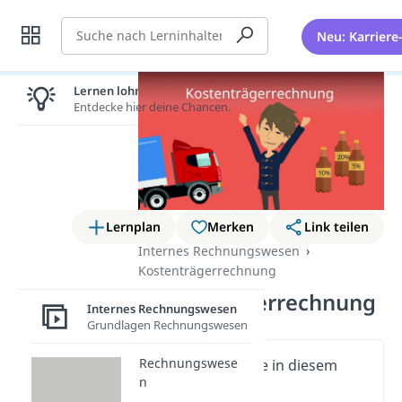
Suche
Neu: Karriere
Lernen lohnt sich!
Entdecke hier deine Chancen.
Lernplan
Merken
Link teilen
Internes Rechnungswesen
Kostenträgerrechnung
Kostenträgerrechnung
Internes Rechnungswesen
Grundlagen Rechnungswesen
Rechnungswese
Wichtige Inhalte in diesem
n
Video