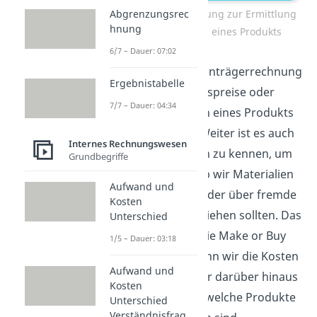
Kostenträgerrechnung zur Ermittlung
Abgrenzungsrec
hnung
der Selbstkosten eines Produkts
6/7 – Dauer: 07:02
Aufgabe der Kostenträgerrechnung
Ergebnistabelle
ist es, die Angebotspreise oder
7/7 – Dauer: 04:34
Preisuntergrenzen eines Produkts
herauszufinden. Weiter ist es auch
Internes Rechnungswesen
wichtig, die Kosten zu kennen, um
Grundbegriffe
zu entscheiden, ob wir Materialien
Aufwand und
selbst herstellen oder über fremde
Kosten
Unternehmen beziehen sollten. Das
Unterschied
nennt man auch die Make or Buy
1/5 – Dauer: 03:18
Entscheidung. Wenn wir die Kosten
Aufwand und
wissen, können wir darüber hinaus
Kosten
auch abschätzen, welche Produkte
Unterschied
Verständnisfrag