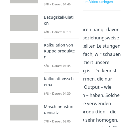
zur Stelle im Video springen
3/8 – Dauer: 04:46
(02:11)
Bezugskalkulati
Die Auswahl des
on
Kalkulationsverfahren hängt davon
4/8 – Dauer: 03:19
ab, wie homogen beziehungsweise
Kalkulation von
heterogen die erstellten Leistungen
Kuppelprodukte
sind. Das heißt einfach, wir schauen
n
uns an, wie kompliziert unsere
5/8 – Dauer: 04:45
Produktherstellung ist. Du kennst
bestimmt große Firmen, die nur
Kalkulationssch
ema
einen bestimmten Output – wie
6/8 – Dauer: 04:30
zum Beispiel Strom – haben. Solche
Einproduktbetriebe verwenden
Maschinenstun
meist die Massenproduktion – die
densatz
Produktion ist also sehr homogen.
7/8 – Dauer: 03:00