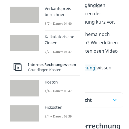
und stellen dir die gängigen
Verkaufspreis
Kalkulationsverfahren der
berechnen
Kostenträgerrechnung kurz vor.
6/7 – Dauer: 04:40
Du möchtest das Thema noch
Kalkulatorische
schneller verstehen? Wir erklären
Zinsen
dir in unserem kostenlosen Video
7/7 – Dauer: 04:47
alles, was du zur
Internes Rechnungswesen
Kostenträgerrechnung
wissen
Grundlagen Kosten
musst!
Kosten
1/4 – Dauer: 03:47
Inhaltsübersicht
Fixkosten
2/4 – Dauer: 03:39
Kostenträgerrechnung