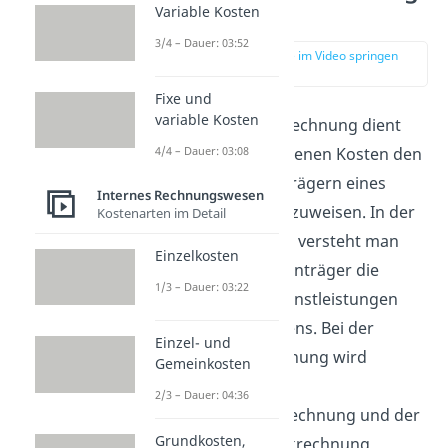
Definition
Variable Kosten
3/4 – Dauer: 03:52
zur Stelle im Video springen
(00:14)
Fixe und
variable Kosten
Die Kostenträgerrechnung dient
4/4 – Dauer: 03:08
dazu, die entstandenen Kosten den
einzelnen Kostenträgern eines
Internes Rechnungswesen
Unternehmens zuzuweisen. In der
Kostenarten im Detail
Betriebswirtschaft versteht man
Einzelkosten
unter einem Kostenträger die
1/3 – Dauer: 03:22
Produkte oder Dienstleistungen
eines Unternehmens. Bei der
Einzel- und
Kostenträgerrechnung wird
Gemeinkosten
zwischen der
2/3 – Dauer: 04:36
Kostenträgerzeitrechnung und der
Grundkosten,
Kostenträgerstückrechnung