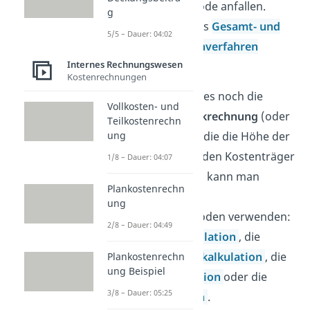
Abrechnungsperiode anfallen.
g
Hierfür werden das
Gesamt- und
5/5 – Dauer: 04:02
das Umsatzkostenverfahren
Internes Rechnungswesen
verwendet.
Kostenrechnungen
Zum anderen gibt es noch die
Vollkosten- und
Kostenträgerstückrechnung
(oder
Teilkostenrechn
auch Kalkulation), die die Höhe der
ung
Stückkosten für jeden Kostenträger
1/8 – Dauer: 04:07
berechnet. Hierbei kann man
Plankostenrechn
unterschiedliche
ung
Kalkulationsmethoden verwenden:
2/8 – Dauer: 04:49
die
Divisionskalkulation
, die
Äquivalenzziffernkalkulation
, die
Plankostenrechn
ung Beispiel
Zuschlagskalkulation
oder die
3/8 – Dauer: 05:25
Kuppelkalkulation
.