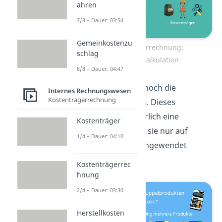
ahren
7/8 – Dauer: 03:54
Gemeinkostenzu
Kostenträgerrechnung:
schlag
Zuschlagskalkulation
8/8 – Dauer: 04:47
Als viertes gibt es noch die
Internes Rechnungswesen
Kostenträgerrechnung
Kuppelkalkulation
. Dieses
Verfahren ist natürlich eine
Kostenträger
Besonderheit, weil sie nur auf
1/4 – Dauer: 04:10
Kuppelprodukte angewendet
werden kann.
Kostenträgerrec
hnung
2/4 – Dauer: 03:30
Herstellkosten