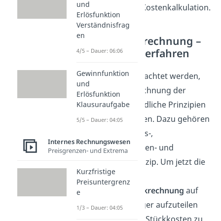
und
der kurzfristigen Kostenkalkulation.
Erlösfunktion
Verständnisfrag
en
Kostenträgerrechnung –
Kalkulationsverfahren
4/5 – Dauer: 06:06
Gewinnfunktion
Zunächst muss beachtet werden,
und
dass für die Verrechnung der
Erlösfunktion
Kosten unterschiedliche Prinzipien
Klausuraufgabe
in Betracht kommen. Dazu gehören
5/5 – Dauer: 04:05
das Verursachungs-,
Internes Rechnungswesen
Durchschnittskosten- und
Preisgrenzen- und Extrema
Tragfähigkeitsprinzip. Um jetzt die
Kurzfristige
Kosten gemäß der
Preisuntergrenz
Kostenträgerstückrechnung
auf
e
unsere Kostenträger aufzuteilen
1/3 – Dauer: 04:05
und die jeweiligen Stückkosten zu