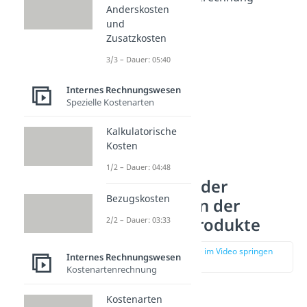
Anderskosten
unterschieden.
und
Zusatzkosten
3/3 – Dauer: 05:40
Internes Rechnungswesen
Spezielle Kostenarten
Kalkulatorische
Kosten
1/2 – Dauer: 04:48
Kalkulation der
Bezugskosten
Selbstkosten der
einzelnen Produkte
2/2 – Dauer: 03:33
zur Stelle im Video springen
Internes Rechnungswesen
(00:23)
Kostenartenrechnung
Im Rahmen der
Kostenarten