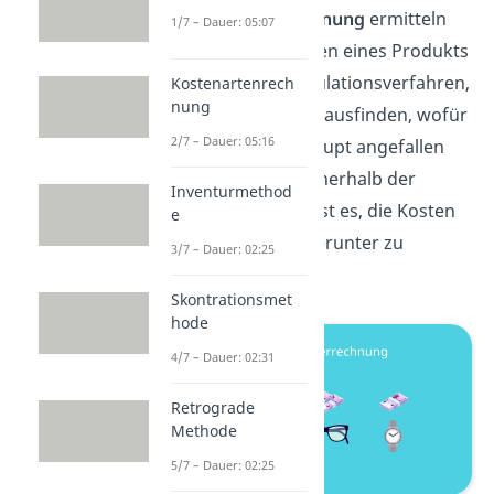
Kostenträgerrechnung
ermitteln
1/7 – Dauer: 05:07
wir die Selbstkosten eines Produkts
mit Hilfe von Kalkulationsverfahren,
Kostenartenrech
nung
d.h. wir wollen herausfinden, wofür
2/7 – Dauer: 05:16
die Kosten überhaupt angefallen
sind. Unser Ziel innerhalb der
Inventurmethod
Kostenrechnung
ist es, die Kosten
e
auf ein Produkt herunter zu
3/7 – Dauer: 02:25
brechen.
Skontrationsmet
hode
4/7 – Dauer: 02:31
Retrograde
Methode
5/7 – Dauer: 02:25