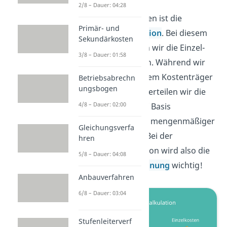
2/8 – Dauer: 04:28
Das dritte Verfahren ist die
Primär- und
Zuschlagskalkulation
. Bei diesem
Sekundärkosten
Verfahren trennen wir die Einzel-
3/8 – Dauer: 01:58
und Gemeinkosten. Während wir
die Einzelkosten dem Kostenträger
Betriebsabrechn
ungsbogen
direkt zuordnen, verteilen wir die
4/8 – Dauer: 02:00
Gemeinkosten auf Basis
wertmäßiger oder mengenmäßiger
Gleichungsverfa
Schlüsselgrößen. Bei der
hren
Zuschlagskalkulation wird also die
5/8 – Dauer: 04:08
Kostenstellenrechnung
wichtig!
Anbauverfahren
6/8 – Dauer: 03:04
Stufenleiterverf