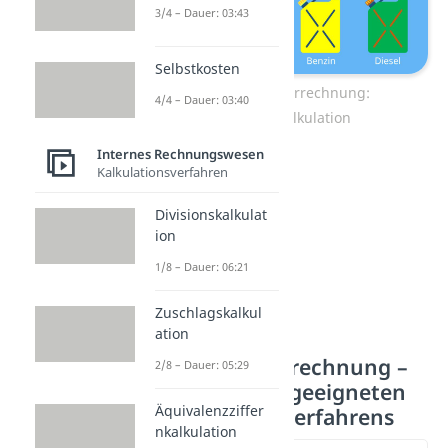
3/4 – Dauer: 03:43
Selbstkosten
Kostenträgerrechnung:
4/4 – Dauer: 03:40
Kuppelkalkulation
Internes Rechnungswesen
Kalkulationsverfahren
Divisionskalkulat
ion
1/8 – Dauer: 06:21
Zuschlagskalkul
ation
Kostenträgerrechnung –
2/8 – Dauer: 05:29
Auswahl des geeigneten
Äquivalenzziffer
Kalkulationsverfahrens
nkalkulation