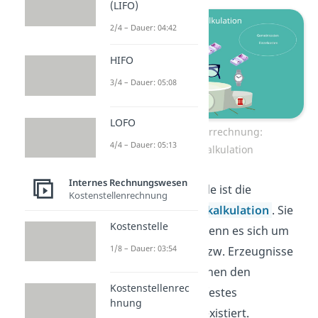
(LIFO)
2/4 – Dauer: 04:42
HIFO
3/4 – Dauer: 05:08
LOFO
Kostenträgerrechnung:
4/4 – Dauer: 05:13
Divisionskalkulation
Internes Rechnungswesen
Die zweite Methode ist die
Kostenstellenrechnung
Äquivalenzziffernkalkulation
. Sie
Kostenstelle
wird verwendet, wenn es sich um
1/8 – Dauer: 03:54
artgleiche Güter bzw. Erzeugnisse
handelt und zwischen den
Kostenstellenrec
Produktarten ein festes
hnung
Kostenverhältnis existiert.