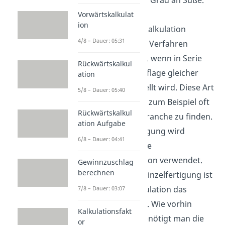
Hier wird die
Vorwärtskalkulat
ion
Äquivalenzziffernkalkulation
4/8 – Dauer: 05:31
verwendet. Dieses Verfahren
benutzt man auch, wenn in Serie
Rückwärtskalkul
eine begrenzte Auflage gleicher
ation
Produkte hergestellt wird. Diese Art
5/8 – Dauer: 05:40
der Produktion ist zum Beispiel oft
Rückwärtskalkul
in der Automobilbranche zu finden.
ation Aufgabe
Für die Serienfertigung wird
6/8 – Dauer: 04:41
manchmal auch die
Zuschlagskalkulation verwendet.
Gewinnzuschlag
berechnen
Und auch für die Einzelfertigung ist
die Zuschlagskalkulation das
7/8 – Dauer: 03:07
richtige Verfahren. Wie vorhin
Kalkulationsfakt
schon erwähnt, benötigt man die
or