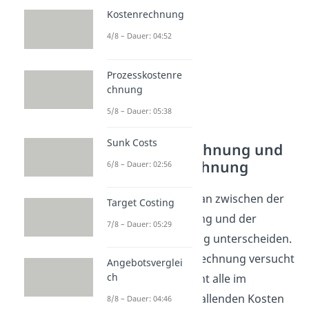
Kostenrechnung
4/8 – Dauer: 04:52
Prozesskostenre
chnung
5/8 – Dauer: 05:38
Sunk Costs
Vollkostenrechnung und
Teilkostenrechnung
6/8 – Dauer: 02:56
Weiterhin kann man zwischen der
Target Costing
Vollkostenrechnung und der
7/8 – Dauer: 05:29
Teilkostenrechnung unterscheiden.
In der Vollkostenrechnung versucht
Angebotsverglei
ch
man auf lange Sicht alle im
Unternehmen anfallenden Kosten
8/8 – Dauer: 04:46