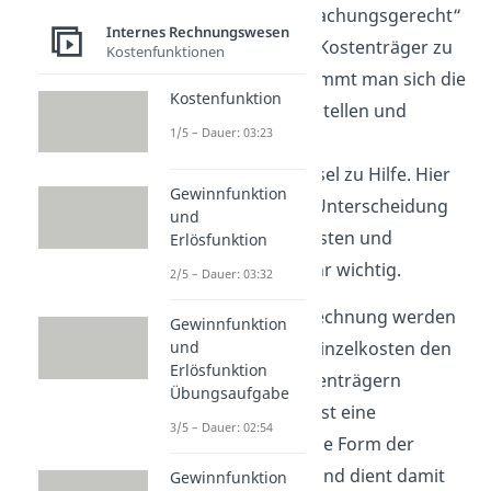
möglichst „verursachungsgerecht“
Internes Rechnungswesen
auf die jeweiligen Kostenträger zu
Kostenfunktionen
verteilen. Dabei nimmt man sich die
Kostenfunktion
jeweiligen Kostenstellen und
1/5 – Dauer: 03:23
entsprechende
Verteilungsschlüssel zu Hilfe. Hier
Gewinnfunktion
ist außerdem die Unterscheidung
und
zwischen Einzelkosten und
Erlösfunktion
Gemeinkosten sehr wichtig.
2/5 – Dauer: 03:32
In der Teilkostenrechnung werden
Gewinnfunktion
dagegen nur die Einzelkosten den
und
Erlösfunktion
zugehörigen Kostenträgern
Übungsaufgabe
zugewiesen. Dies ist eine
3/5 – Dauer: 02:54
leistungsabhängige Form der
Kostenrechnung und dient damit
Gewinnfunktion