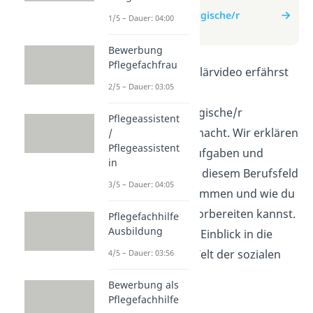
zum Beitrag:
Sozialpädagogische/r
1/5 – Dauer: 04:00
Assistent/in
Bewerbung
Pflegefachfrau
In diesem Erklärvideo erfährst
2/5 – Dauer: 03:05
du, was eine
sozialpädagogische/r
Pflegeassistent
Assistent/in macht. Wir erklären
/
Pflegeassistent
dir, welche Aufgaben und
in
Tätigkeiten in diesem Berufsfeld
3/5 – Dauer: 04:05
auf dich zukommen und wie du
dich darauf vorbereiten kannst.
Pflegefachhilfe
Ausbildung
Erhalte einen Einblick in die
spannende Welt der sozialen
4/5 – Dauer: 03:56
Arbeit!
Bewerbung als
Pflegefachhilfe