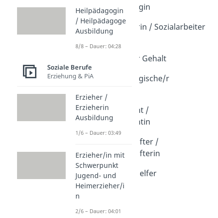
Sozialpädagogin
Heilpädagogin
Dauer: 04:19
/ Heilpädagoge
Sozialarbeiterin / Sozialarbeiter
Ausbildung
Ausbildung
8/8 – Dauer: 04:28
Dauer: 04:28
Sozialarbeiter Gehalt
Soziale Berufe
Dauer: 02:58
Erziehung & PiA
Sozialpädagogische/r
Assistent/in
Erzieher /
Dauer: 03:42
Erzieherin
Sozialassistent /
Ausbildung
Sozialassistentin
Dauer: 03:43
1/6 – Dauer: 03:49
Hauswirtschafter /
Hauswirtschafterin
Erzieher/in mit
Dauer: 03:48
Schwerpunkt
Integrationshelfer
Jugend- und
Dauer: 04:04
Heimerzieher/i
n
2/6 – Dauer: 04:01