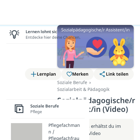
Lernen lohnt sich!
Entdecke hier deine Chancen.
Lernplan
Merken
Link teilen
Soziale Berufe
Sozialarbeit & Pädagogik
Sozialpädagogische/r
Soziale Berufe
Assistent/in (Video)
Pflege
Pflegefachman
Weitere Infos erhältst du im
n /
Beitrag zum Video
Pflegefachfrau