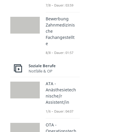
7/8 – Dauer: 03:59
Bewerbung
Zahnmedizinis
che
Fachangestellt
e
8/8 – Dauer: 01:57
Soziale Berufe
Notfälle & OP
ATA -
Anästhesietech
nische/r
Assistent/in
1/6 – Dauer: 04:07
OTA -
Operationstech