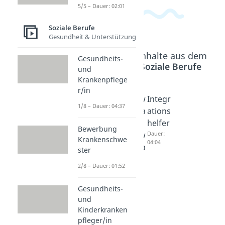
5/5 – Dauer: 02:01
Soziale Berufe
Gesundheit & Unterstützung
Beliebte Inhalte aus dem
Gesundheits-
Bereich
Soziale Berufe
und
Krankenpflege
r/in
Soziala
Hausw
Integr
1/8 – Dauer: 04:37
ssisten
irtscha
ations
t /
fter /
helfer
Bewerbung
Soziala
Hausw
Dauer:
Krankenschwe
04:04
ssisten
irtscha
ster
tin
fterin
2/8 – Dauer: 01:52
Dauer:
Dauer:
03:43
03:48
Gesundheits-
und
Kinderkranken
pfleger/in