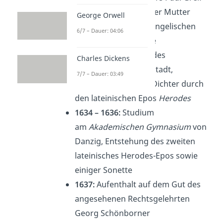
1625 – 1628
: Tod seiner Mutter
George Orwell
Anna, Besuch der evangelischen
6/7 – Dauer: 04:06
Glogauer Stadtschule
1632 – 1634
: Besuch des
Charles Dickens
Gymnasiums in Fraustadt,
7/7 – Dauer: 03:49
Aufmerksamkeit als Dichter durch
den lateinischen Epos
Herodes
1634 – 1636:
Studium
am
Akademischen Gymnasium
von
Danzig, Entstehung des zweiten
lateinisches Herodes-Epos sowie
einiger Sonette
1637:
Aufenthalt auf dem Gut des
angesehenen Rechtsgelehrten
Georg Schönborner