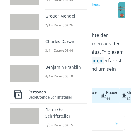
Wer war Andreas
Gryphius?
Gregor Mendel
(00:15)
2/4 – Dauer: 04:26
Viele weltbekannte Gedichte der
Charles Darwin
deutschen Literatur stammen aus der
3/4 – Dauer: 05:04
Feder von
Andreas Gryphius
. In diesem
Beitrag und in unserem
Video
erfährst
Benjamin Franklin
du alles Wissenswerte rund um sein
4/4 – Dauer: 05:18
Leben und seine Werke!
Personen
Klasse
Klasse
Kl
Abiturvorbereitung
Bedeutende Schriftsteller
10
11
12
Deutsche
Schriftsteller
Inhaltsübersicht
1/8 – Dauer: 04:15