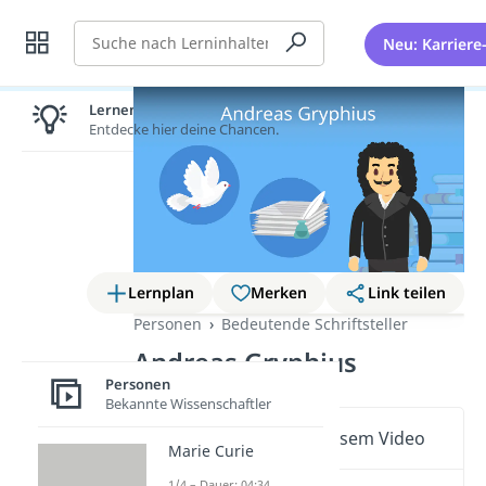
Suche
Neu: Karriere
Lernen lohnt sich!
Entdecke hier deine Chancen.
Lernplan
Merken
Link teilen
Personen
Bedeutende Schriftsteller
Andreas Gryphius
Personen
Bekannte Wissenschaftler
Wichtige Inhalte in diesem Video
Marie Curie
1/4 – Dauer: 04:34