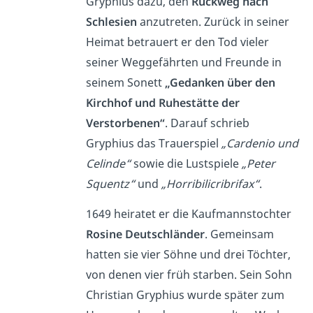
Gryphius dazu, den
Rückweg nach
Schlesien
anzutreten. Zurück in seiner
Heimat betrauert er den Tod vieler
seiner Weggefährten und Freunde in
seinem Sonett
„Gedanken über den
Kirchhof und Ruhestätte der
Verstorbenen“
. Darauf schrieb
Gryphius das Trauerspiel
„
Cardenio und
Celinde
“
sowie die Lustspiele
„Peter
Squentz“
und
„Horribilicribrifax“
.
1649 heiratet er die Kaufmannstochter
Rosine Deutschländer
. Gemeinsam
hatten sie vier Söhne und drei Töchter,
von denen vier früh starben. Sein Sohn
Christian Gryphius wurde später zum