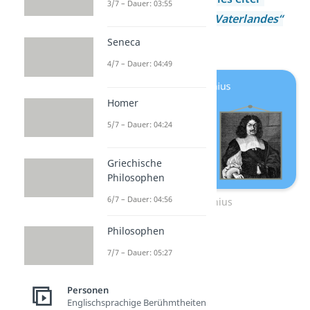
3/7 – Dauer: 03:55
(1637) oder
„Tränen des Vaterlandes“
(1636) merken.
Seneca
4/7 – Dauer: 04:49
Homer
5/7 – Dauer: 04:24
Griechische
Philosophen
6/7 – Dauer: 04:56
Andreas Gryphius
Philosophen
7/7 – Dauer: 05:27
Personen
Englischsprachige Berühmtheiten