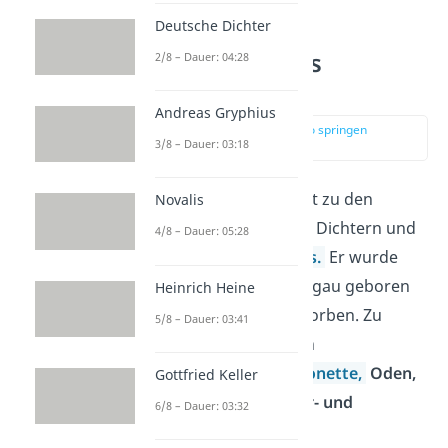
Deutsche Dichter
Wer war Andreas
2/8 – Dauer: 04:28
Gryphius?
Andreas Gryphius
zur Stelle im Video springen
3/8 – Dauer: 03:18
(00:15)
Andreas Gryphius
gehört zu den
Novalis
bekanntesten deutschen Dichtern und
4/8 – Dauer: 05:28
Dramatikern des
Barocks.
Er wurde
1616 im schlesischen Glogau geboren
Heinrich Heine
und ist im Jahr 1664 gestorben. Zu
5/8 – Dauer: 03:41
seinem breit gefächerten
Gesamtwerken zählen
Sonette,
Oden,
Gottfried Keller
Epigramme
sowie
Trauer- und
6/8 – Dauer: 03:32
Lustspiele
.