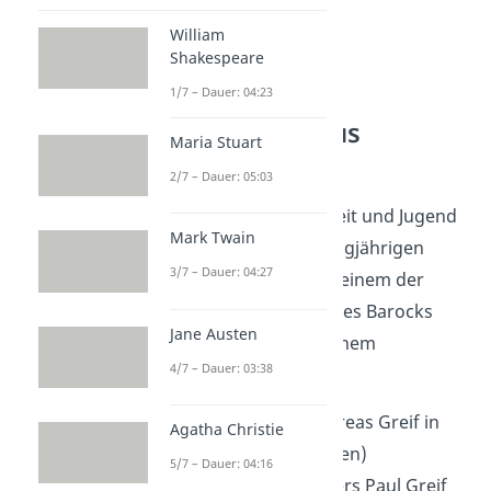
William
Shakespeare
1/7 – Dauer: 04:23
Andreas Gryphius
Maria Stuart
Lebenslauf kurz
2/7 – Dauer: 05:03
Andreas Gryphius Kindheit und Jugend
Mark Twain
wurden durch den Dreißigjährigen
3/7 – Dauer: 04:27
Krieg geprägt. Wie er zu einem der
bedeutendsten Dichter des Barocks
Jane Austen
wurde, erfährst du in seinem
4/7 – Dauer: 03:38
Lebenslauf
:
1616:
Geburt als Andreas Greif in
Agatha Christie
Glogau (heutiges Polen)
5/7 – Dauer: 04:16
1621
: Tod seines Vaters Paul Greif