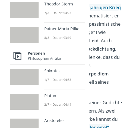
Theodor Storm
Da Gryphius den
Dreißigjährigen Krieg
7/8 – Dauer: 04:23
(1618-1648) miterlebte, thematisiert er
in seinen Werken häufig pessimistische
Rainer Maria Rilke
Themen („Poetik der Klage“) wie
8/8 – Dauer: 03:19
Zerstörung, Verlust
und
Leid
. Auch
typische
Motive der Barockdichtung,
Personen
wie
Memento mori
(„Bedenke, dass du
Philosophen Antike
sterben musst.“),
Vanitas
Sokrates
(Vergänglichkeit) und
Carpe diem
1/7 – Dauer: 04:53
(“Nutze den Tag“), sind Teil seines
Schaffens.
Platon
Heutzutage zählen viele seiner Gedichte
2/7 – Dauer: 04:44
zu den absoluten Klassikern. Als zwei
seiner bekanntesten Werke kannst du
Aristoteles
dir die Gedichte
„Es ist alles eitel“