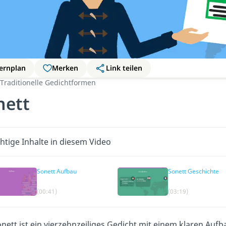
ernplan
Merken
Link teilen
Traditionelle Gedichtformen
nett
htige Inhalte in diesem Video
Sonett Aufbau
Sonett Geschichte
(00:41)
(03:19)
nett ist ein vierzehnzeiliges Gedicht mit einem klaren Aufb