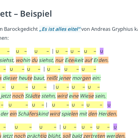
ett – Beispiel
m Barockgedicht
„Es ist alles eitel“
von Andreas Gryphius k
nen:
 –
∪ –
∪ –
|
∪ –
∪ –
∪ –
∪
siehst
,
wo
hin
du
siehst,
nur
Ei
tel
keit
auf
Er
den.
 –
∪ –
∪ –
|
∪ –
∪ –
∪ –
s
die
ser
heu
te
baut
,
reißt
je
ner
mor
gen
ein:
 –
∪ –
∪ –
|
∪ –
∪ –
∪ –
jetzt
noch
Stä
dte
stehn,
wird
ei
ne
Wie
se
sein,
–
∪ –
∪ –
|
∪ –
∪ –
∪ –
∪
der
ein
Schä
fers
kind
wird
spie
len
mit
den
Her
den.
 –
∪ –
∪ –
|
∪ –
∪ –
∪ –
∪
s
jetzt
noch
präch
tig
blüht,
soll
bald
zer
t
re
ten
wer
den.