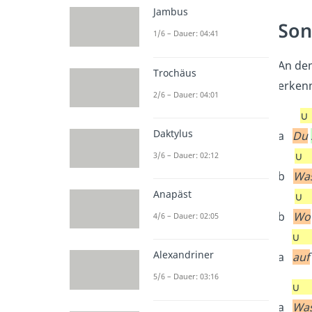
Jambus
Son
1/6 – Dauer: 04:41
An de
Trochäus
erken
2/6 – Dauer: 04:01
∪
Daktylus
a
Du
∪
3/6 – Dauer: 02:12
b
Wa
Anapäst
∪
b
Wo
4/6 – Dauer: 02:05
∪ 
Alexandriner
a
auf
5/6 – Dauer: 03:16
∪
a
Wa