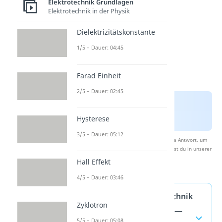
Elektrotechnik Grundlagen
Elektrotechnik in der Physik
Dielektrizitätskonstante
1/5 – Dauer: 04:45
Farad Einheit
2/5 – Dauer: 02:45
Hysterese
3/5 – Dauer: 05:12
Nach Beantwortung speichern wir deine Antwort, um
Studyflix zu verbessern. Mehr dazu erfährst du in unserer
Datenschutzerklärung
.
Hall Effekt
4/5 – Dauer: 03:46
Bauteile der Elektrotechnik
Zyklotron
und Ohmsches Gesetz —
5/5 – Dauer: 05:08