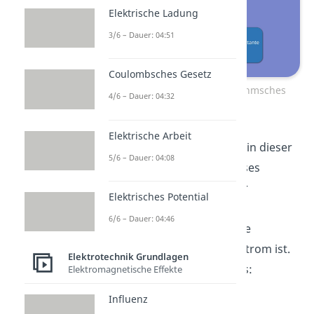
Elektrische Ladung
3/6 – Dauer: 04:51
Coulombsches Gesetz
Widerstandsbauteil und Ohmsches
4/6 – Dauer: 04:32
Gesetz
Elektrische Arbeit
Das ohmsche Gesetz wird in dieser
5/6 – Dauer: 04:08
Formel umgewandelt. Dieses
besagt, dass ein ohmscher
Elektrisches Potential
Widerstand die
6/6 – Dauer: 04:46
Proportionalitätskonstante
zwischen Spannung und Strom ist.
Elektrotechnik Grundlagen
Als Formel sieht das so aus:
Elektromagnetische Effekte
Influenz