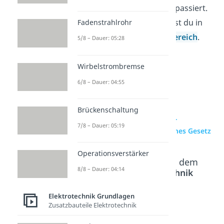
oder direkter Verbindung passiert.
Weitere Videos dazu findest du in
Fadenstrahlrohr
unserem
Elektrotechnikbereich
.
5/8 – Dauer: 05:28
Wirbelstrombremse
6/8 – Dauer: 04:55
Brückenschaltung
zur Videoseite: Bauteile der
7/8 – Dauer: 05:19
Elektrotechnik und Ohmsches Gesetz
Operationsverstärker
Beliebte Inhalte aus dem
8/8 – Dauer: 04:14
Bereich
Elektrotechnik
Grundlagen
Elektrotechnik Grundlagen
Zusatzbauteile Elektrotechnik
Induktiv
Transfo
Braunsc