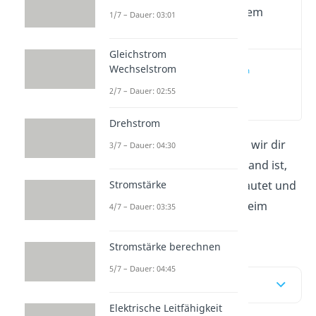
Wichtige Inhalte in diesem
1/7 – Dauer: 03:01
Video
Gleichstrom
Wechselstrom
Widerstand im
elektrischen
2/7 – Dauer: 02:55
Schaltkreis
(00:22)
Drehstrom
In diesem Beitrag erklären wir dir
3/7 – Dauer: 04:30
was ein ohmscher Widerstand ist,
wie das ohmsche Gesetz lautet und
Stromstärke
nennen zwei Extremfälle beim
4/7 – Dauer: 03:35
Stromkreislauf.
Stromstärke berechnen
5/7 – Dauer: 04:45
Inhaltsübersicht
Elektrische Leitfähigkeit