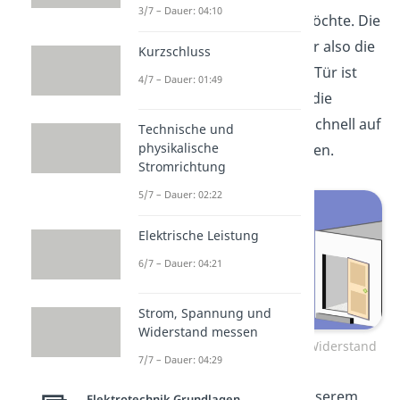
3/7 – Dauer: 04:10
durch eine einfache Tür möchte. Die
Menschenmenge stellt hier also die
Kurzschluss
Ladungsträger da und die Tür ist
4/7 – Dauer: 01:49
quasi der Widerstand, die die
Menschen abbremst, um schnell auf
Technische und
physikalische
die andere Seite zu gelangen.
Stromrichtung
5/7 – Dauer: 02:22
Elektrische Leistung
6/7 – Dauer: 04:21
Strom, Spannung und
Widerstand messen
Veranschaulichung für den Widerstand
7/7 – Dauer: 04:29
Auf dem Papier, bzw. in unserem
Elektrotechnik Grundlagen