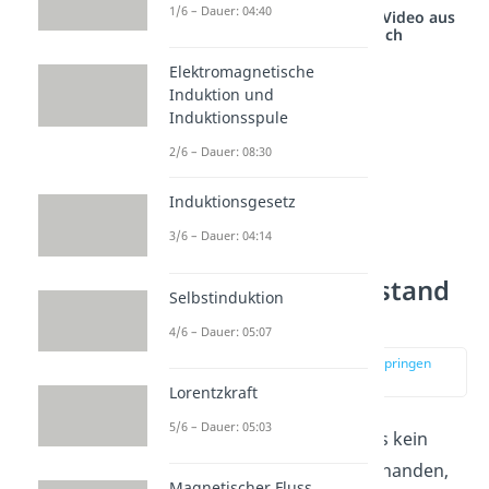
1/6 – Dauer: 04:40
Studyflix vernetzt: Hier ein Video aus
einem anderen Bereich
Elektromagnetische
Induktion und
Induktionsspule
2/6 – Dauer: 08:30
Induktionsgesetz
3/6 – Dauer: 04:14
Ohmscher Widerstand
Selbstinduktion
und Extremfälle
4/6 – Dauer: 05:07
zur Stelle im Video springen
(01:44)
Lorentzkraft
5/6 – Dauer: 05:03
Ist in einem Stromlaufkreis kein
ohmscher Widerstand vorhanden,
Magnetischer Fluss