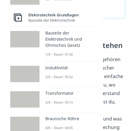
häufigste Fragen
(ausklappen)
Elektrotechnik Grundlagen
Bauteile der Elektrotechnik
Bauteile der
Elektrische
Elektrotechnik und
Schaltungen verstehen
Ohmsches Gesetz
1/8 – Dauer: 07:30
Bauteile wie Widerstände gehören
zu den Grundlagen elektrischer
Induktivität
Schaltungen. Du zeichnest einfache
2/8 – Dauer: 05:32
Stromkreise und ordnest zu, wo
Spannung, Strom und Widerstand
Transformator
im Kreis wirken. So erkennst du,
3/8 – Dauer: 05:13
warum ein Strom nur im
geschlossenen Kreis fließt und was
Braunsche Röhre
in Grenzfällen wie Unterbrechung
4/8 – Dauer: 04:45