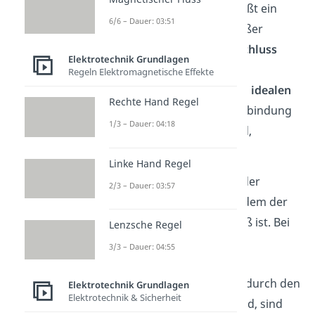
also R gleich null, dann fließt ein
6/6 – Dauer: 03:51
theoretisch unendlich großer
Strom. Das wird als
Kurzschluss
Elektrotechnik Grundlagen
bezeichnet. Dieser ist eine
Regeln Elektromagnetische Effekte
Schaltung, die durch einen
idealen
Rechte Hand Regel
Leiter
, also durch eine Verbindung
1/3 – Dauer: 04:18
ohne jeglichen Widerstand,
verbunden ist.
Linke Hand Regel
Der andere Extremfall ist der
2/3 – Dauer: 03:57
sogenannte
Leerlauf
, bei dem der
Widerstand unendlich groß ist. Bei
Lenzsche Regel
diesem ist der
Stromkreis
3/3 – Dauer: 04:55
unterbrochen
. Die beiden
Anschlüsse, die eigentlich durch den
Elektrotechnik Grundlagen
Elektrotechnik & Sicherheit
Widerstand verbunden sind, sind