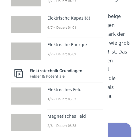
5/7 – Dauer: 04:57
nun natürlich keine Türen
eingebaut, sondern kleine beige
Elektrische Kapazität
Kunststoffklötze mit farbigen
6/7 – Dauer: 04:01
Ringen, die angeben wie stark der
Strom gebremst wird, also wie groß
Elektrische Energie
der ohmsche Widerstand R ist. Das
7/7 – Dauer: 05:09
R ist das Verhältnis zwischen
anliegender Spannung und
Elektrotechnik Grundlagen
Felder & Potentiale
fließendem Strom und hat die
Einheit Ohm, geschrieben als
Elektrisches Feld
großes griechisches Omega.
1/6 – Dauer: 05:52
Magnetisches Feld
2/6 – Dauer: 06:38