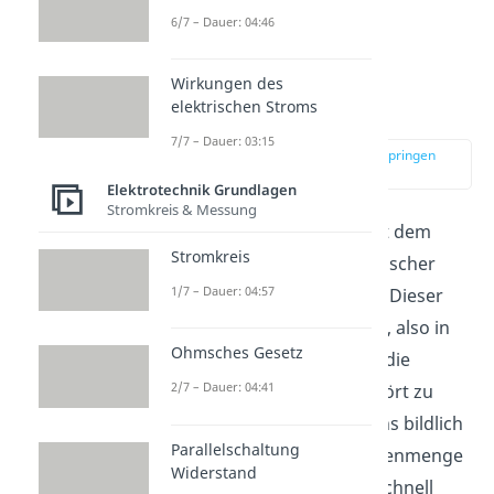
6/7 – Dauer: 04:46
Widerstand im
elektrischen
Wirkungen des
Schaltkreis
elektrischen Stroms
7/7 – Dauer: 03:15
zur Stelle im Video springen
(00:22)
Elektrotechnik Grundlagen
Stromkreis & Messung
Beginnen wir zunächst mit dem
Stromkreis
Widerstand, der auch ohmscher
1/7 – Dauer: 04:57
Widerstand genannt wird. Dieser
hindert die Ladungsträger, also in
Ohmsches Gesetz
einem metallischen Leiter die
2/7 – Dauer: 04:41
Elektronen, daran, ungestört zu
fließen. Das können wir uns bildlich
Parallelschaltung
mit einer riesigen Menschenmenge
Widerstand
vorstellen, die möglichst schnell