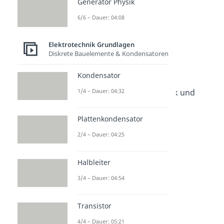
Generator Physik
6/6 – Dauer: 04:08
Weitere Inhalte:
Elektrotechnik Grundlagen
Elektrotechnik
Diskrete Bauelemente & Kondensatoren
Grundlagen
Kondensator
Bauteile der Elektrotechnik
1/4 – Dauer: 04:32
Bauteile der Elektrotechnik und
Ohmsches Gesetz
Dauer: 07:30
Plattenkondensator
Induktivität
2/4 – Dauer: 04:25
Dauer: 05:32
Transformator
Dauer: 05:13
Halbleiter
Braunsche Röhre
Dauer: 04:45
3/4 – Dauer: 04:54
Fadenstrahlrohr
Dauer: 05:28
Transistor
Wirbelstrombremse
Dauer: 04:55
4/4 – Dauer: 05:21