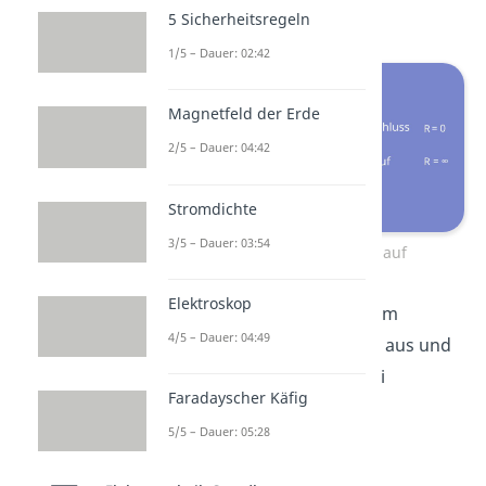
jetzt offen.
5 Sicherheitsregeln
1/5 – Dauer: 02:42
Magnetfeld der Erde
2/5 – Dauer: 04:42
Stromdichte
3/5 – Dauer: 03:54
Kurzschluss und Leerlauf
Elektroskop
Jetzt kennst du dich mit dem
4/5 – Dauer: 04:49
ohmschen Gesetz bestens aus und
kannst es nächstes Mal bei
Faradayscher Käfig
Schaltkreisberechnungen
5/5 – Dauer: 05:28
anwenden.