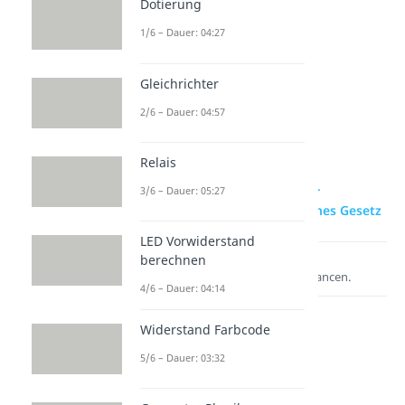
Dotierung
ität
rmator
he
Dauer: 05:32
Dauer: 05:13
Röhre
1/6 – Dauer: 04:27
Dauer: 04:45
Gleichrichter
2/6 – Dauer: 04:57
Relais
zur Videoseite: Bauteile der
3/6 – Dauer: 05:27
Elektrotechnik und Ohmsches Gesetz
LED Vorwiderstand
berechnen
Lernen lohnt sich!
Entdecke hier deine Chancen.
4/6 – Dauer: 04:14
Widerstand Farbcode
5/6 – Dauer: 03:32