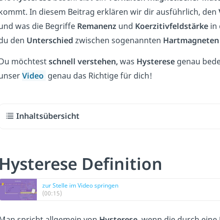
kommt. In diesem Beitrag erklären wir dir ausführlich, den
und was die Begriffe
Remanenz
und
Koerzitivfeldstärke
in
du den
Unterschied
zwischen sogenannten
Hartmagneten
Du möchtest
schnell verstehen,
was
Hysterese
genau bede
unser
Video
genau das Richtige für dich!
Inhaltsübersicht
Hysterese Definition
zur Stelle im Video springen
(00:15)
Man spricht allgemein von
Hysterese,
wenn die durch eine