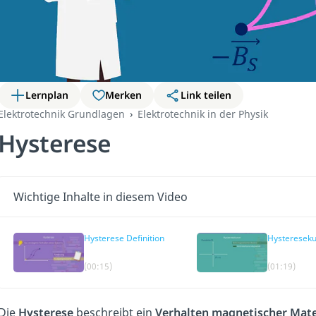
Lernplan
Merken
Link teilen
Elektrotechnik Grundlagen
Elektrotechnik in der Physik
Hysterese
Wichtige Inhalte in diesem Video
Hysterese Definition
Hysteresek
(00:15)
(01:19)
Die
Hysterese
beschreibt ein
Verhalten magnetischer Mate