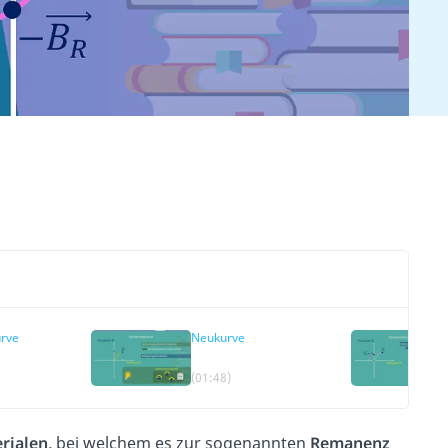
urve
Neukurve
(01:48)
rialen,
bei welchem es zur sogenannten
Remanenz