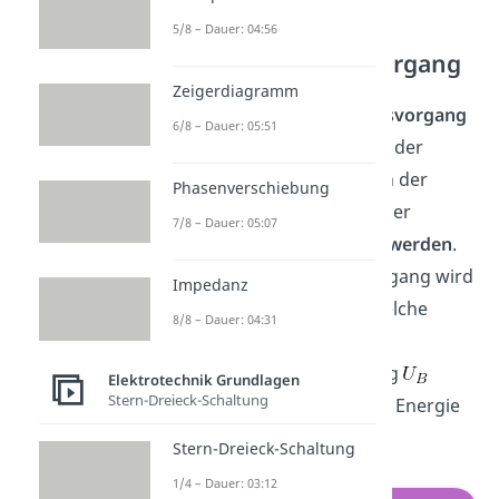
5/8 – Dauer: 04:56
Beschleunigungsvorgang
Zeigerdiagramm
Aus dem
Beschleunigungsvorgang
6/8 – Dauer: 05:51
kann die
Geschwindigkeit
der
Elektronen beim Passieren der
Phasenverschiebung
Anode, beziehungsweise der
7/8 – Dauer: 05:07
Ablenkplatten,
berechnet
werden
.
Beim Beschleunigungsvorgang wird
Impedanz
die elektrische Energie, welche
8/8 – Dauer: 04:31
durch die
Beschleunigungsspannung
Elektrotechnik Grundlagen
Stern-Dreieck-Schaltung
erzeugt wird, in kinetische Energie
umgewandelt.
Stern-Dreieck-Schaltung
1/4 – Dauer: 03:12