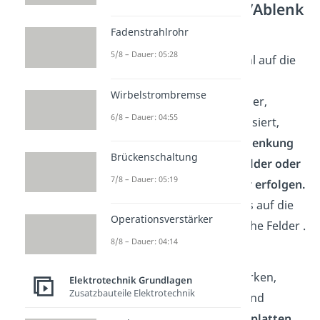
Ablenkvorrichtung/Ablenk
kondensator
Fadenstrahlrohr
5/8 – Dauer: 05:28
Damit der Elektronenstrahl auf die
gewünschte Stelle des
Wirbelstrombremse
Leuchtschirms trifft, muss er,
6/8 – Dauer: 04:55
nachdem er die Anode passiert,
abgelenkt werden.
Die Ablenkung
Brückenschaltung
kann durch elektrische Felder oder
7/8 – Dauer: 05:19
durch magnetische Felder erfolgen.
Hier konzentrieren wir uns auf die
Operationsverstärker
Ablenkung durch elektrische Felder .
8/8 – Dauer: 04:14
Um eine Ablenkung des
Elektronenstrahls zu bewirken,
Elektrotechnik Grundlagen
Zusatzbauteile Elektrotechnik
werden zwischen Anode und
Leuchtschirm
zwei Ablenkplatten