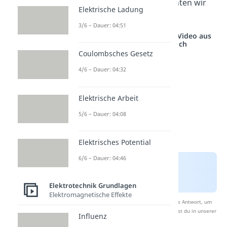
Diese Bestandteile betrachten wir
Elektrische Ladung
dir im Folgenden genauer.
3/6 – Dauer: 04:51
Studyflix vernetzt: Hier ein Video aus
einem anderen Bereich
Coulombsches Gesetz
4/6 – Dauer: 04:32
Elektrische Arbeit
5/6 – Dauer: 04:08
Elektrisches Potential
6/6 – Dauer: 04:46
Elektrotechnik Grundlagen
Elektromagnetische Effekte
Nach Beantwortung speichern wir deine Antwort, um
Studyflix zu verbessern. Mehr dazu erfährst du in unserer
Influenz
Datenschutzerklärung
.