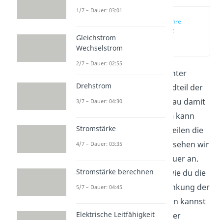
1/7 – Dauer: 03:01
Braunsche Röhre
einfach erklärt
Gleichstrom
(00:16)
Wechselstrom
2/7 – Dauer: 02:55
Die
Braunsche
Röhre
ist unter
Drehstrom
anderem ein Hauptbestandteil der
Röhrenfernseher. Wie genau damit
3/7 – Dauer: 04:30
ein Bild dargestellt werden kann
Stromstärke
und aus welchen Bestandteilen die
Braunsche Röhre besteht, sehen wir
4/7 – Dauer: 03:35
uns in diesem Artikel genauer an.
Stromstärke berechnen
Außerdem zeigen wir dir wie du die
Geschwindigkeit und Ablenkung der
5/7 – Dauer: 04:45
Elektronen in ihr berechnen kannst
Elektrische Leitfähigkeit
und berechnen dies an einer