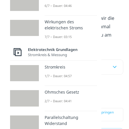
konkreten Aufgabe.
6/7 – Dauer: 04:46
In unserem
Video
haben wir die
Wirkungen des
ganzen Vorgänge noch einmal
elektrischen Stroms
veranschaulicht, also schau am
7/7 – Dauer: 03:15
besten gleich mal rein.
Elektrotechnik Grundlagen
Stromkreis & Messung
Inhaltsübersicht
Stromkreis
1/7 – Dauer: 04:57
Braunsche Röhre
Ohmsches Gesetz
einfach erklärt
2/7 – Dauer: 04:41
zur Stelle im Video springen
(00:16)
Parallelschaltung
Widerstand