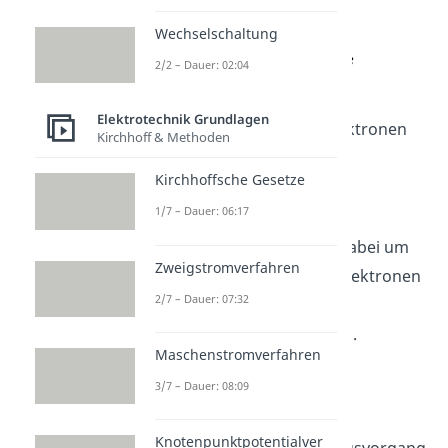
folgt:
Wechselschaltung
2/2 – Dauer: 02:04
Umgestellt nach der
Elektrotechnik Grundlagen
Geschwindigkeit
der Elektronen
Kirchhoff & Methoden
folgt:
Kirchhoffsche Gesetze
1/7 – Dauer: 06:17
Genauer handelt es sich dabei um
Zweigstromverfahren
die Geschwindigkeit der Elektronen
2/7 – Dauer: 07:32
am Ende des
Beschleunigungsvorgangs.
Maschenstromverfahren
3/7 – Dauer: 08:09
Ablenkvorgang
Knotenpunktpotentialver
Nach dem Beschleunigungsvorgang