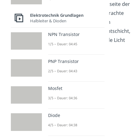
sich um eine auf der Innenseite der
Braunschen Röhre aufgebrachte
Elektrotechnik Grundlagen
Halbleiter & Dioden
Leuchtstoffschicht. Treffen
Elektronen auf diese Leuchtschicht,
NPN Transistor
wird an der jeweiligen Stelle Licht
1/5 – Dauer: 04:45
abgestrahlt.
PNP Transistor
2/5 – Dauer: 04:43
Mosfet
3/5 – Dauer: 04:36
Diode
Braunsche Röhre
4/5 – Dauer: 04:38
Funktionsweise