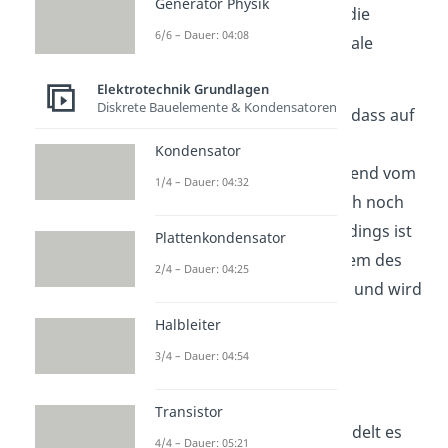
Generator Physik
Ablenkplatten sowohl für die
6/6 – Dauer: 04:08
horizontale als auch vertikale
Ablenkung verbaut.
Elektrotechnik Grundlagen
Diskrete Bauelemente & Kondensatoren
Interessant ist außerdem, dass auf
die Elektronen neben der
Kondensator
elektrischen Kraft, ausgehend vom
1/4 – Dauer: 04:32
elektrischen Feld, zusätzlich noch
die Gravitation wirkt. Allerdings ist
Plattenkondensator
ihr Effekt verglichen mit dem des
2/4 – Dauer: 04:25
elektrischen Feldes gering und wird
hier nicht betrachtet.
Halbleiter
3/4 – Dauer: 04:54
Leuchtschirm
Transistor
Bei dem Leuchtschirm handelt es
4/4 – Dauer: 05:21