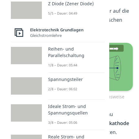
Z Diode (Zener Diode)
In diesem Absatz gehen wir auf die
5/5 – Dauer: 04:49
Funktionsweise der Braunschen
Röhre ein.
Elektrotechnik Grundlagen
Gleichstromlehre
Reihen- und
Parallelschaltung
1/8 – Dauer: 05:44
Spannungsteiler
2/8 – Dauer: 06:02
Braunsche Röhre Funktionsweise
Ideale Strom- und
Spannungsquellen
Wie bereits aus dem Aufbau
hervorgeht, dient die
Glühkathode
3/8 – Dauer: 05:06
dazu Elektronen freizusetzen.
Reale Strom- und