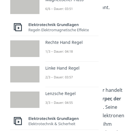
Raumladungswolke
genannt.
6/6 – Dauer: 03:51
Elektrotechnik Grundlagen
Regeln Elektromagnetische Effekte
Rechte Hand Regel
1/3 – Dauer: 04:18
Linke Hand Regel
Wehneltzylinder
2/3 – Dauer: 03:57
Bei einem
Wehneltzylinder
handelt
Lenzsche Regel
es sich um einen
Metallkörper, der
3/3 – Dauer: 04:55
die Glühelektrode umgibt
. Seine
Aufgabe ist es, die freien Elektronen
Elektrotechnik Grundlagen
zu bündeln. Dafür wird an ihm
Elektrotechnik & Sicherheit