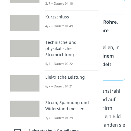
3/7 – Dauer: 04:10
Merke
Kurzschluss
Unter einer
Braunschen Röhre,
4/7 – Dauer: 01:49
auch
Kathodenstrahlröhre
genannt, kannst du dir
Technische und
eine
Vakuumröhre
vorstellen, in
physikalische
Stromrichtung
welcher
Elektronen zu einem
Elektronenstrahl gebündelt
5/7 – Dauer: 02:22
werden.
Elektrische Leistung
6/7 – Dauer: 04:21
In ihr wird dieser Elektronenstrahl
anschließend abgelenkt und auf
Strom, Spannung und
einen fluoreszierenden Schirm
Widerstand messen
geleitet, um beispielsweise ein Bild
7/7 – Dauer: 04:29
zu erzeugen. Anwendung fanden sie
Elektrotechnik Grundlagen