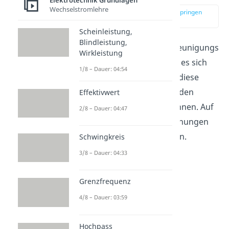
Elektrotechnik Grundlagen
Wechselstromlehre
zur Stelle im Video springen
(03:00)
Scheinleistung,
Blindleistung,
Besonders auf den Beschleunigungs
Wirkleistung
-und Ablenkvorgang lohnt es sich
1/8 – Dauer: 04:54
einen Blick zu werfen, um diese
auch mit den entsprechenden
Effektivwert
Formeln berechnen zu können. Auf
2/8 – Dauer: 04:47
diese Formeln und Berechnungen
gehen wir im Folgenden ein.
Schwingkreis
3/8 – Dauer: 04:33
Grenzfrequenz
4/8 – Dauer: 03:59
Hochpass