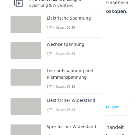
vor allem in alten
Röhrenfernsehern
Spannung & Widerstand
oder auch analogen Oszilloskopen
.
Elektrische Spannung
1/7 – Dauer: 05:19
Wechselspannung
2/7 – Dauer: 04:23
Leerlaufspannung und
Klemmenspannung
Braunsche Röhre
3/7 – Dauer: 05:13
Aufbau
Elektrischer Widerstand
zur Stelle im Video springen
4/7 – Dauer: 03:43
(00:40)
Spezifischer Widerstand
Bei der Braunschen Röhre handelt