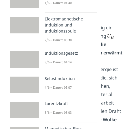
1/6 – Dauer: 04:40
Glühelektrode
Elektromagnetische
Induktion und
Die Glühelektrode ist häufig ein
Induktionsspule
Draht an den eine Spannung
2/6 – Dauer: 08:30
angelegt wird.
Der durch die
Spannung bedingte Strom erwärmt
Induktionsgesetz
den Draht
. Die dem Draht
3/6 – Dauer: 04:14
zugeführte thermische Energie ist
dabei ausreichend, damit die, sich
Selbstinduktion
im Drahtmaterial befindlichen,
4/6 – Dauer: 05:07
Elektronen, die für das Material
charakteristische Austrittsarbeit
Lorentzkraft
überwinden können. Um den Draht
5/6 – Dauer: 05:03
herum entsteht somit eine
Wolke
freier Elektronen,
auch
Magnetischer Fluss