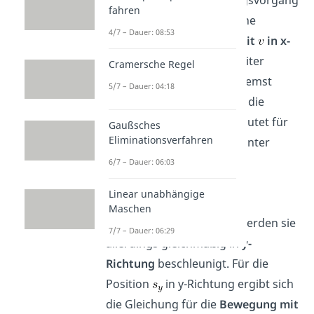
fahren
besitzen die Elektronen eine
4/7 – Dauer: 08:53
konstante Geschwindigkeit
in x-
Richtung
, da sie weder weiter
Cramersche Regel
beschleunigt noch abgebremst
5/7 – Dauer: 04:18
werden. Die Gleichung für die
Position
in x-Richtung lautet für
Gaußsches
Eliminationsverfahren
eine Bewegung mit konstanter
Geschwindigkeit.
6/7 – Dauer: 06:03
Linear unabhängige
Maschen
Durch die Ablenkplatten werden sie
7/7 – Dauer: 06:29
allerdings gleichmäßig in
y-
Richtung
beschleunigt. Für die
Position
in y-Richtung ergibt sich
die Gleichung für die
Bewegung mit