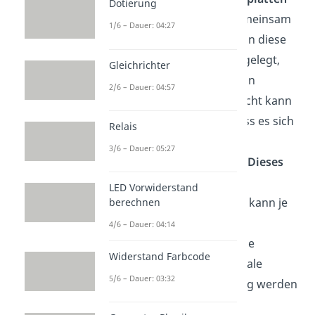
Dotierung
gebracht. Diese bilden gemeinsam
1/6 – Dauer: 04:27
einen Kondensator. Wird an diese
Platten eine Spannung angelegt,
Gleichrichter
entsteht zwischen ihnen ein
2/6 – Dauer: 04:57
elektrisches Feld. Vereinfacht kann
angenommen werden, dass es sich
Relais
dabei um ein
homogenes
3/6 – Dauer: 05:27
elektrisches Feld
handelt.
Dieses
elektrische Feld lenkt den
LED Vorwiderstand
Elektronenstahl ab
. Dabei kann je
berechnen
nach Positionierung der
4/6 – Dauer: 04:14
Ablenkplatten eine vertikale
Widerstand Farbcode
beziehungsweise horizontale
5/6 – Dauer: 03:32
Ablenkung erfolgen. Häufig werden
in Braunschen Röhren