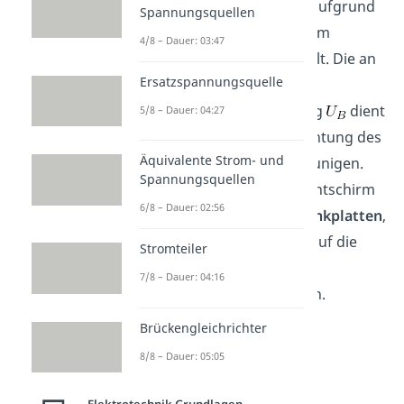
Anschließend werden sie aufgrund
Spannungsquellen
der negativen Spannung am
4/8 – Dauer: 03:47
Wehneltzylinder
gebündelt. Die an
Ersatzspannungsquelle
der
Anode
angelegte
Beschleunigungsspannung
dient
5/8 – Dauer: 04:27
dazu die Elektronen in Richtung des
Äquivalente Strom- und
Leuchtschirms zu beschleunigen.
Spannungsquellen
Zwischen Anode und Leuchtschirm
6/8 – Dauer: 02:56
befinden sich zudem
Ablenkplatten
,
um den Elektronenstrahl auf die
Stromteiler
gewünschte Stelle des
7/8 – Dauer: 04:16
Leuchtschirms
abzulenken.
Brückengleichrichter
8/8 – Dauer: 05:05
Braunsche Röhre
Formeln