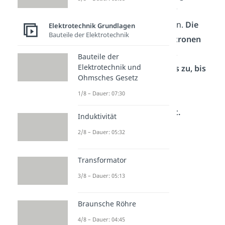
können sie durch ein in ihr
befindliches Loch passieren.
Die
Elektrotechnik Grundlagen
Bauteile der Elektrotechnik
Geschwindigkeit der Elektronen
nimmt dabei während des
Bauteile der
Elektrotechnik und
Beschleunigungsvorgangs zu, bis
Ohmsches Gesetz
sie die Anode passieren.
1/8 – Dauer: 07:30
Anschließend ist ihre
Geschwindigkeit konstant.
Induktivität
2/8 – Dauer: 05:32
Transformator
3/8 – Dauer: 05:13
Braunsche Röhre
4/8 – Dauer: 04:45