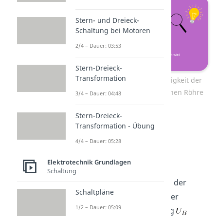
Stern- und Dreieck-
Schaltung bei Motoren
2/4 – Dauer: 03:53
Stern-Dreieck-
Transformation
Berechnung der Geschwindigkeit der
Elektronen in einer Braunschen Röhre
3/4 – Dauer: 04:48
Stern-Dreieck-
Allgemein gilt:
Transformation - Übung
4/4 – Dauer: 05:28
Elektrotechnik Grundlagen
Schaltung
Mit der Elektronmasse
, der
Schaltpläne
Elektronenladung
, und der
1/2 – Dauer: 05:09
Beschleunigungsspannung