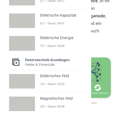
es sich um eine
Vakuumröhre
. In ihr
5/7 – Dauer: 04:57
sind eine
Glühelektrode
, ein
Elektrische Kapazität
Wehneltzylinder
, eine
Ringanode
,
ein
Ablenkkondensator
und ein
6/7 – Dauer: 04:01
fluoreszierender Schirm,
auch
Elektrische Energie
Leuchtschirm
genannt,
untergebracht.
7/7 – Dauer: 05:09
Elektrotechnik Grundlagen
Felder & Potentiale
Elektrisches Feld
1/6 – Dauer: 05:52
Magnetisches Feld
Braunsche Röhre Aufbau
2/6 – Dauer: 06:38