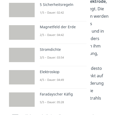
eine,
bezüglich der Glühelektrode,
5 Sicherheitsregeln
negative Spannung
angelegt. Die
1/5 – Dauer: 02:42
freigewordenen Elektronen werden
daher von den Wänden des
Magnetfeld der Erde
Metallkörpers abgestoßen und in
2/5 – Dauer: 04:42
der Mitte des Wehneltzylinders
gebündelt
. Je größer die an ihm
Stromdichte
angelegte negative Spannung,
3/5 – Dauer: 03:54
desto stärker werden die
Elektronen gebündelt und desto
Elektroskop
heller wird der spätere Punkt auf
4/5 – Dauer: 04:49
dem Bildschirm. Durch Änderung
der Spannung kann also die
Faradayscher Käfig
Intensität des Elektronenstrahls
5/5 – Dauer: 05:28
gesteuert werden.