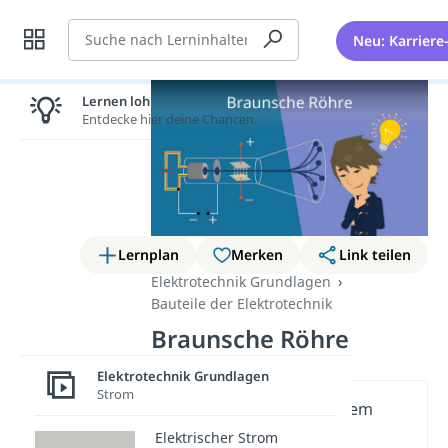
Suche
Neu: Karriere
Lernen lohnt sich!
Entdecke hier deine Chancen.
Lernplan
Merken
Link teilen
Elektrotechnik Grundlagen
Bauteile der Elektrotechnik
Braunsche Röhre
Elektrotechnik Grundlagen
Strom
Wichtige Inhalte in diesem
Video
Elektrischer Strom