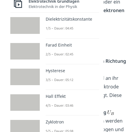
Elektrotechnik Grundlagen
Außerdem besitzt der Zylinder ein
Elektrotechnik in der Physik
Loch,
durch welches die
Elektronen
ihn
verlassen
können.
Dielektrizitätskonstante
1/5 – Dauer: 04:45
Anode
Farad Einheit
Die Anode dient dazu, die
2/5 – Dauer: 02:45
gebündelten Elektronen
in Richtung
des Leuchtschirms zu
Hysterese
beschleunigen
. Dafür wird an ihr
3/5 – Dauer: 05:12
eine bezüglich der Glühelektrode
positive Spannung angelegt. Diese
Hall Effekt
Spannung wird als
4/5 – Dauer: 03:46
Beschleunigungsspannung
bezeichnet. Die Elektronen werden
Zyklotron
also von der Anode angezogen und
5/5 – Dauer: 05:08