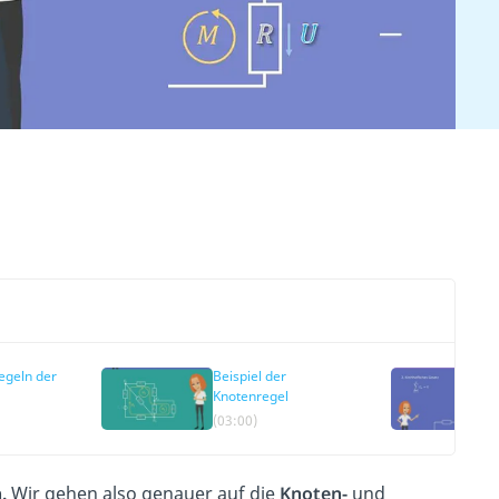
egeln der
Beispiel der
Knotenregel
(03:00)
.
Wir gehen also genauer auf die
Knoten-
und