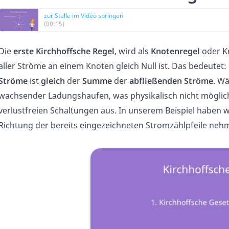
zur Stelle im Video springen
(00:15)
Die
erste Kirchhoffsche Regel
, wird als
Knotenregel
oder Kn
aller Ströme an einem Knoten gleich Null ist. Das bedeutet:
Ströme
ist
gleich
der
Summe
der
abfließenden Ströme
. W
wachsender Ladungshaufen, was physikalisch nicht möglich i
verlustfreien Schaltungen aus. In unserem Beispiel haben w
Richtung der bereits eingezeichneten Stromzählpfeile nehm