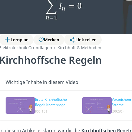
Lernplan
Merken
Link teilen
Elektrotechnik Grundlagen
Kirchhoff & Methoden
Kirchhoffsche Regeln
Wichtige Inhalte in diesem Video
Erste Kirchhoffsche
Vorzeichenr
Regel: Knotenregel
Ströme
(00:15)
(00:50)
In diesem Artikel erklären wir dir die
Kirchhoffschen Regeln