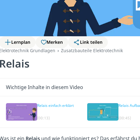
Lernplan
Merken
Link teilen
Elektrotechnik Grundlagen
Zusatzbauteile Elektrotechnik
Relais
Wichtige Inhalte in diesem Video
Relais einfach erklärt
Relais Aufb
(00:13)
(00:45)
Was ist ein
Relais
und wie funktioniert es? Das erfährst du