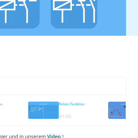
au
Relais Funktion
(01:25)
 hier und in unserem
Video
!