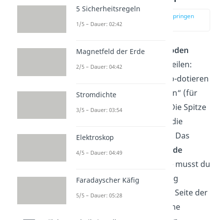
5 Sicherheitsregeln
zur Stelle im Video springen
(03:00)
1/5 – Dauer: 02:42
Das
Schaltzeichen von Dioden
Magnetfeld der Erde
besteht aus zwei Bestandteilen:
2/5 – Dauer: 04:42
Einem „Dreieck“ (für den p-dotieren
Bereich) und einem „Balken“ (für
Stromdichte
den n-dotierten Bereich). Die Spitze
3/5 – Dauer: 03:54
des Dreiecks symbolisiert die
technische Stromrichtung. Das
Elektroskop
Dreieck selber soll die
Anode
4/5 – Dauer: 04:49
darstellen. Auf dieser Seite musst du
also eine positive Spannung
Faradayscher Käfig
anlegen. Der Balken ist die Seite der
5/5 – Dauer: 05:28
Kathode
. Hier musst du eine