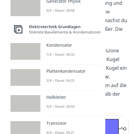
Generator Physik
Seite eine negative Spannung und
6/6 – Dauer: 04:08
an der n-dotierten Seite eine
positive Spannung an, so machst du
Elektrotechnik Grundlagen
die Raumladungszone größer. Die
Diskrete Bauelemente & Kondensatoren
Diode sperrt.
Kondensator
Im Bild ist die Raumladungszone
1/4 – Dauer: 04:32
grau dargestellt. Die blaue Kugel
stellt ein Elektron, die rote Kugel ein
Plattenkondensator
Loch dar. Die negativen bzw.
2/4 – Dauer: 04:25
positiven Vorzeichen deuten auf die
elektrische Ladung innerhalb der
Halbleiter
Raumladungszone hin.
3/4 – Dauer: 04:54
Transistor
4/4 – Dauer: 05:21