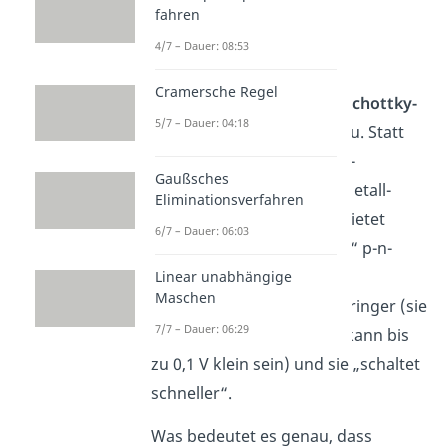
fahren
4/7 – Dauer: 08:53
Schottky-Dioden
Cramersche Regel
Die Besonderheit bei der
Schottky-
5/7 – Dauer: 04:18
Diode
liegt in ihrem Aufbau. Statt
einen Halbleiter-Halbleiter-
Gaußsches
Übergang hast du einen Metall-
Eliminationsverfahren
Halbleiter-Übergang. Sie bietet
6/7 – Dauer: 06:03
gegenüber der „normalen“ p-n-
Diode zwei Vorteile: Die
Linear unabhängige
Maschen
Durchlassspannung ist geringer (sie
7/7 – Dauer: 06:29
beträgt in etwa 0,4 V und kann bis
zu 0,1 V klein sein) und sie „schaltet
schneller“.
Was bedeutet es genau, dass