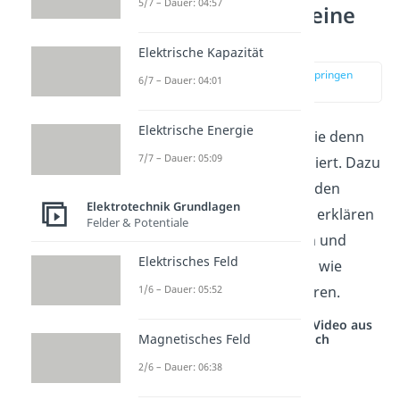
5/7 – Dauer: 04:57
Wie funktioniert eine
Diode
Elektrische Kapazität
zur Stelle im Video springen
6/7 – Dauer: 04:01
(01:07)
Elektrische Energie
Das führt uns zur Frage, wie denn
7/7 – Dauer: 05:09
genau eine Diode funktioniert. Dazu
schauen wir uns zunächst den
Elektrotechnik Grundlagen
schematischen Aufbau an, erklären
Felder & Potentiale
dir dann das Schaltzeichen und
Elektrisches Feld
besprechen am Ende kurz, wie
1/6 – Dauer: 05:52
Dioden wirklich funktionieren.
Studyflix vernetzt: Hier ein Video aus
Magnetisches Feld
einem anderen Bereich
2/6 – Dauer: 06:38