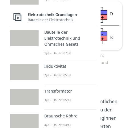
Elektrotechnik Grundlagen
Bauteile der Elektrotechnik
Bauteile der
Elektrotechnik und
Ohmsches Gesetz
1/8 – Dauer: 07:30
Dioden Schaltzeichen;
Durchlassrichtung (D) und
Induktivität
Sperrrichtung (R).
2/8 – Dauer: 05:32
Diode Funktion
Transformator
3/8 – Dauer: 05:13
Die Diode ist also im Wesentlichen
ein p-n-Übergang. Wenn du den
Braunsche Röhre
Übergang in Ruhe lässt, beginnen
4/8 – Dauer: 04:45
Elektronen
von der n-dotierten