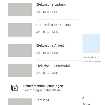
Elektrische Ladung
3/6 – Dauer: 04:51
Coulombsches Gesetz
4/6 – Dauer: 04:32
Elektrische Arbeit
5/6 – Dauer: 04:08
Nach Beantwortung speichern wir deine Antwort, um
Studyflix zu verbessern. Mehr dazu erfährst du in unserer
Elektrisches Potential
Datenschutzerklärung
.
6/6 – Dauer: 04:46
Diode Aufbau
Elektrotechnik Grundlagen
Elektromagnetische Effekte
Dioden sind
Halbleiter
-
Bauelemente. Das heißt, sie
Influenz
bekommen ihre Eigenschaften