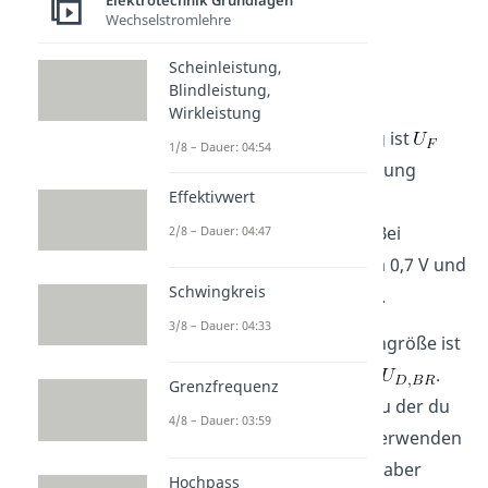
Elektrotechnik Grundlagen
Häufig findest du dafür
Wechselstromlehre
Durchlassspannung
,
Scheinleistung,
Flussspannung
oder
Blindleistung,
Schwellenspannung
. Die
Wirkleistung
entsprechende Abkürzung ist
1/8 – Dauer: 04:54
oder
. Die Schwellspannung
Effektivwert
gehört zu den wichtigsten
Kenngrößen von Dioden. Bei
2/8 – Dauer: 04:47
Silizium beträgt sie in etwa 0,7 V und
Schwingkreis
bei Germanium etwa 0,3 V.
3/8 – Dauer: 04:33
Eine weitere wichtige Kenngröße ist
die
Durchbruchspannung
.
Grenzfrequenz
Das ist die Spannung bis zu der du
4/8 – Dauer: 03:59
Dioden in Sperrrichtung verwenden
kannst. Überschreitest du aber
Hochpass