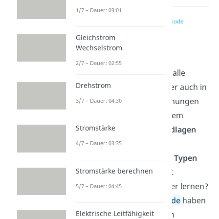
1/7 – Dauer: 03:01
Was ist eine Diode
Gleichstrom
(00:13)
Wechselstrom
2/7 – Dauer: 02:55
Du brauchst die
Diode
für alle
Drehstrom
möglichen Ladegeräte, aber auch in
der Beleuchtung von Wohnungen
3/7 – Dauer: 04:30
wird sie eingesetzt. In diesem
Stromstärke
Beitrag lernst du die
Grundlagen
kennen und erhältst einen
4/7 – Dauer: 03:35
Überblick der wichtigsten Typen
Stromstärke berechnen
von Dioden
. Du kannst mit
animierten Videos einfacher lernen?
5/7 – Dauer: 04:45
Keine Sorge! Auch zur
Diode
haben
Elektrische Leitfähigkeit
wir ein tolles Video für dich