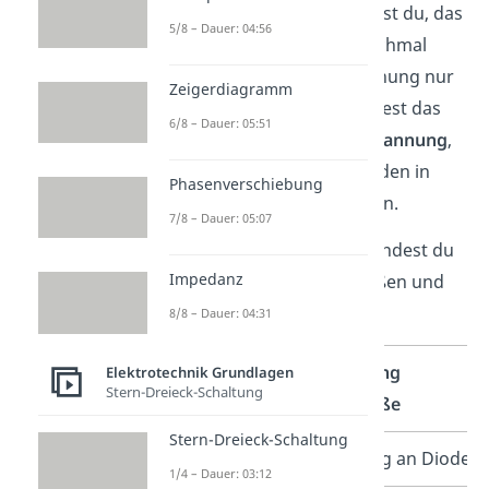
diese Spannung, so riskierst du, das
5/8 – Dauer: 04:56
Bauteil zu zerstören. Manchmal
wird die Durchbruchspannung nur
Zeigerdiagramm
mit
abgekürzt. Du solltest das
6/8 – Dauer: 05:51
aber nicht mit der
Sperrspannung
,
also der Spannung an Dioden in
Phasenverschiebung
Sperrrichtung, verwechseln.
7/8 – Dauer: 05:07
In der folgenden Tabelle findest du
Impedanz
ein paar weitere Kenngrößen und
ihre Bedeutungen:
8/8 – Dauer: 04:31
Abkürzung
Bedeutung
Elektrotechnik Grundlagen
Stern-Dreieck-Schaltung
Kenngröße
Kenngröße
Stern-Dreieck-Schaltung
Spannung an Dioden
1/4 – Dauer: 03:12