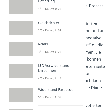
Dotierung
daher den Rekombinations-Prozess
1/6 – Dauer: 04:27
ab.
Gleichrichter
Wenn du nun an der p-dotierten
Seite eine positive Spannung und an
2/6 – Dauer: 04:57
der n-dotierten Seite eine negative
Relais
Spannung anlegst, „drückst“ du die
Raumladungszone zusammen. Sie
3/6 – Dauer: 05:27
wird also kleiner. Dadurch können
LED Vorwiderstand
Elektronen von der n-dotierten Seite
berechnen
wieder zur p-dotierten Seite
4/6 – Dauer: 04:14
übergehen und werden dort dann
vom Pluspol angezogen. Die Diode
Widerstand Farbcode
ist leitend.
5/6 – Dauer: 03:32
Schließt du aber an der p-dotierten