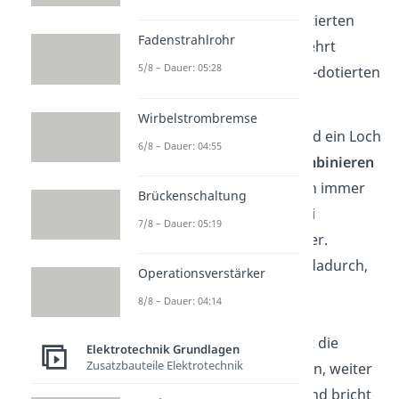
Seite in Richtung der p-dotierten
Fadenstrahlrohr
Seite zu wandern. Umgekehrt
5/8 – Dauer: 05:28
wandern Löcher von der p-dotierten
Seite zur n-dotierten Seite.
Wirbelstrombremse
Wenn jetzt ein Elektron und ein Loch
6/8 – Dauer: 04:55
aufeinandertreffen,
rekombinieren
sie. Dadurch verschwinden immer
Brückenschaltung
mehr der ursprünglich frei
7/8 – Dauer: 05:19
beweglichen Ladungsträger.
Schrittweise beginnt sich dadurch,
Operationsverstärker
eine
Raumladungszone
8/8 – Dauer: 04:14
aufzubauen. Diese
Raumladungszone hindert die
Elektrotechnik Grundlagen
Zusatzbauteile Elektrotechnik
freien Ladungsträger daran, weiter
hin- und herzuwandern, und bricht