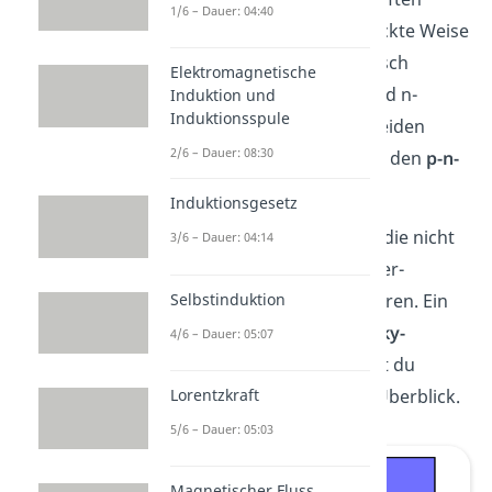
1/6 – Dauer: 04:40
daher, dass sie auf geschickte Weise
dotiert
werden. Schematisch
Elektromagnetische
besteht sie aus einer p- und n-
Induktion und
Induktionsspule
dotierten Schicht. Diese beiden
2/6 – Dauer: 08:30
dotierten Schichten bilden den
p-n-
Übergang
.
Induktionsgesetz
Es gibt aber auch Dioden, die nicht
3/6 – Dauer: 04:14
auf einen solchen Halbleiter-
Selbstinduktion
Halbleiter-Übergang basieren. Ein
Beispiel dafür sind
Schottky-
4/6 – Dauer: 05:07
Dioden
. Mehr dazu findest du
weiter unten in unserem Überblick.
Lorentzkraft
5/6 – Dauer: 05:03
Magnetischer Fluss