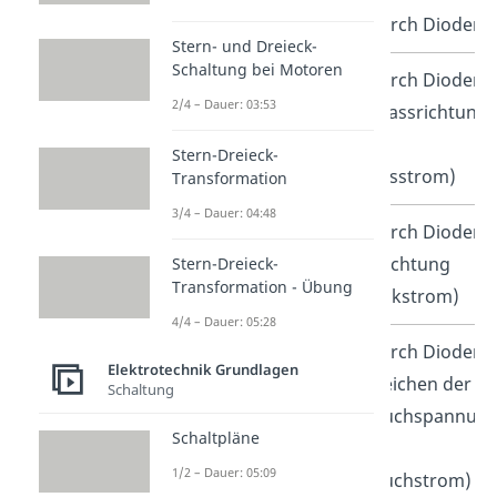
Strom durch Dioden
Stern- und Dreieck-
Schaltung bei Motoren
oder
Strom durch Dioden
2/4 – Dauer: 03:53
in Durchlassrichtung
(auch
Stern-Dreieck-
Diffusionsstrom)
Transformation
3/4 – Dauer: 04:48
oder
Strom durch Dioden
in Sperrrichtung
Stern-Dreieck-
Transformation - Übung
(auch Leckstrom)
4/4 – Dauer: 05:28
Strom durch Dioden
Elektrotechnik Grundlagen
nach Erreichen der
Schaltung
Durchbruchspannun
Schaltpläne
(auch
1/2 – Dauer: 05:09
Durchbruchstrom)