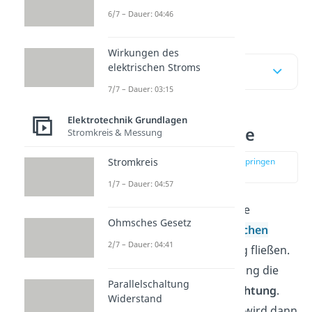
vorbereitet.
6/7 – Dauer: 04:46
Wirkungen des
elektrischen Stroms
Inhaltsübersicht
7/7 – Dauer: 03:15
Elektrotechnik Grundlagen
Was ist eine Diode
Stromkreis & Messung
zur Stelle im Video springen
Stromkreis
(00:13)
1/7 – Dauer: 04:57
Die
Diode
hat eine wichtige
Ohmsches Gesetz
Aufgabe: Sie lässt
elektrischen
2/7 – Dauer: 04:41
Strom
nur in eine Richtung fließen.
Du findest für diese Richtung die
Parallelschaltung
Bezeichnung
Durchlassrichtung
.
Widerstand
Die umgekehrte Richtung wird dann