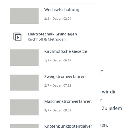
Wechselschaltung
2/2 – Dauer: 02:04
Elektrotechnik Grundlagen
Kirchhoff & Methoden
Kirchhoffsche Gesetze
1/7 – Dauer: 06:17
Übersicht Dioden-
Typen
Zweigstromverfahren
2/7 – Dauer: 07:32
In diesem Abschnitt geben wir dir
einen kurzen Überblick der
Maschenstromverfahren
wichtigsten Dioden-Typen. Zu jedem
3/7 – Dauer: 08:09
Typ findest du auch das
entsprechende Schaltzeichen.
Knotenpunktpotentialver