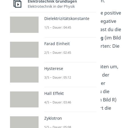
negative Spannung anlegen.
Elektrotechnik Grundlagen
Elektrotechnik in der Physik
Wenn du an der Anode eine positive
Dielektrizitätskonstante
und an der Kathode eine negative
1/5 – Dauer: 04:45
Spannung anlegst, dann hast du die
Diode in
Durchlassrichtung
(im Bild
Farad Einheit
D) gepolt. Mit anderen Worten: Die
2/5 – Dauer: 02:45
Diode ist leitend.
Drehst du aber die Polaritäten um,
Hysterese
das heißt die Spannung an der
3/5 – Dauer: 05:12
Anode ist negativ und an der
Kathode positiv, so hast du die
Hall Effekt
Diode in
Sperrrichtung
(im Bild R)
4/5 – Dauer: 03:46
gepolt. In diesem Fall sperrt die
Diode.
Zyklotron
5/5 – Dauer: 05:08