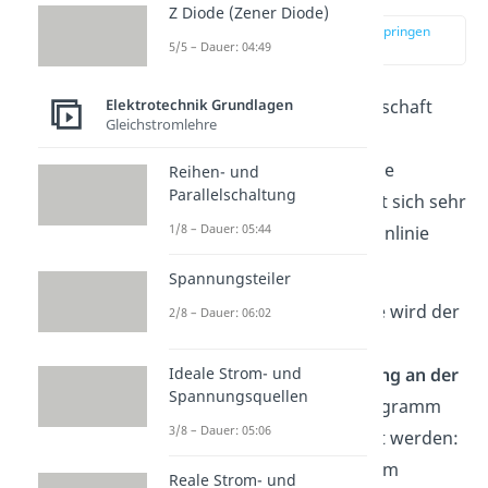
Z Diode (Zener Diode)
zur Stelle im Video springen
5/5 – Dauer: 04:49
(03:25)
Diese fundamentale Eigenschaft
Elektrotechnik Grundlagen
Gleichstromlehre
von Dioden, dass sie eine
Durchlassrichtung und eine
Reihen- und
Parallelschaltung
Sperrrichtung besitzt, lässt sich sehr
1/8 – Dauer: 05:44
gut an einer typischen Kennlinie
erkennen.
Spannungsteiler
Bei einer solchen Kennlinie wird der
2/8 – Dauer: 06:02
Strom durch die Diode in
Abhängigkeit der Spannung an der
Ideale Strom- und
Spannungsquellen
Diode
dargestellt. Das Diagramm
3/8 – Dauer: 05:06
kann in drei Teile unterteilt werden:
Dem Durchlassbereich, dem
Reale Strom- und