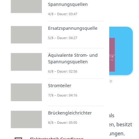
Sperrbereich und dem
Spannungsquellen
Durchbruchbereich.
4/8 – Dauer: 03:47
Ersatzspannungsquelle
5/8 – Dauer: 04:27
Äquivalente Strom- und
Spannungsquellen
6/8 – Dauer: 02:56
Kennlinie einer Diode
Stromteiler
7/8 – Dauer: 04:16
Diode Kenngrößen
Brückengleichrichter
Die Spannung, ab Dioden als
8/8 – Dauer: 05:05
„leitend“ bezeichnet werden, besitzt
unterschiedliche Bezeichnungen.