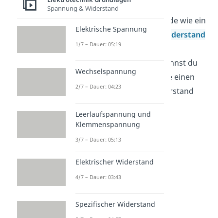
Spannung & Widerstand
Dabei funktioniert die Diode wie ein
Elektrische Spannung
spannungsgesteuerter Widerstand
1/7 – Dauer: 05:19
. Das heißt, mit Hilfe von
elektrischer Spannung
kannst du
Wechselspannung
kontrollieren, ob die Diode einen
2/7 – Dauer: 04:23
großen oder kleinen Widerstand
darstellt.
Leerlaufspannung und
Klemmenspannung
3/7 – Dauer: 05:13
Elektrischer Widerstand
4/7 – Dauer: 03:43
Spezifischer Widerstand