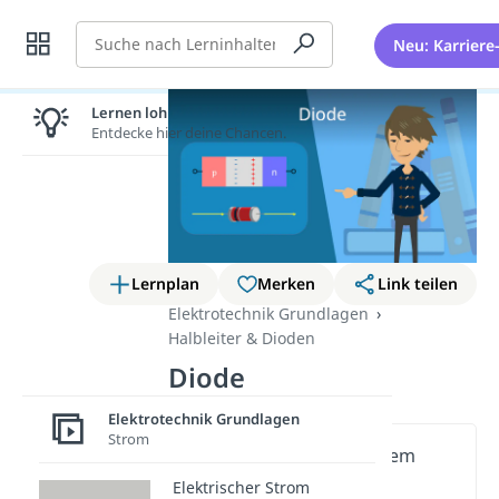
Suche
Neu: Karriere
Lernen lohnt sich!
Entdecke hier deine Chancen.
Lernplan
Merken
Link teilen
Elektrotechnik Grundlagen
Halbleiter & Dioden
Diode
Elektrotechnik Grundlagen
Strom
Wichtige Inhalte in diesem
Video
Elektrischer Strom