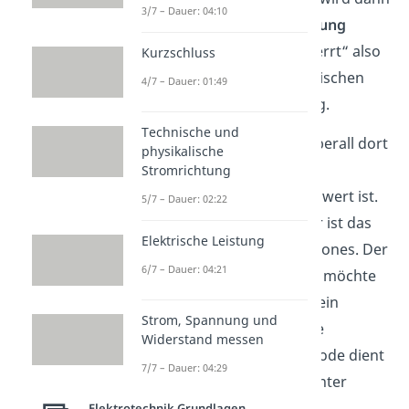
3/7 – Dauer: 04:10
anschaulich als
Sperrrichtung
bezeichnet. Die Diode „sperrt“ also
Kurzschluss
den Durchgang von elektrischen
4/7 – Dauer: 01:49
Strom in der Sperrrichtung.
Technische und
Dadurch wird die Diode überall dort
physikalische
eingesetzt, wo nur eine
Stromrichtung
Stromrichtung wünschenswert ist.
5/7 – Dauer: 02:22
Ein tägliches Beispiel dafür ist das
Elektrische Leistung
Ladegerät deines Smartphones. Der
6/7 – Dauer: 04:21
Akku deines Smartphones möchte
nur eine Stromrichtung, dein
Strom, Spannung und
Stromnetz liefert aber eine
Widerstand messen
Wechselspannung
. Die Diode dient
7/7 – Dauer: 04:29
in diesem Fall als sogenannter
Gleichrichter
.
Elektrotechnik Grundlagen