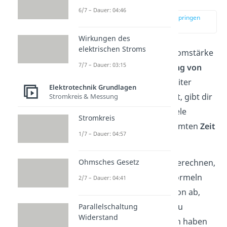
6/7 – Dauer: 04:46
zur Stelle im Video springen
(00:13)
Wirkungen des
elektrischen Stroms
Unter der elektrischen Stromstärke
7/7 – Dauer: 03:15
kannst du dir die
Bewegung von
Elektronen
durch einen Leiter
Elektrotechnik Grundlagen
vorstellen. Genauer gesagt, gibt dir
Stromkreis & Messung
die Stromstärke an, wie viele
Stromkreis
Elektronen in einer bestimmten
Zeit
1/7 – Dauer: 04:57
durch den Leiter fließen.
Um die Stromstärke
I
zu berechnen,
Ohmsches Gesetz
kannst du verschiedene Formeln
2/7 – Dauer: 04:41
anwenden. Das hängt davon ab,
welche weiteren Größen du
Parallelschaltung
Widerstand
gegeben hast. Alle Formeln haben