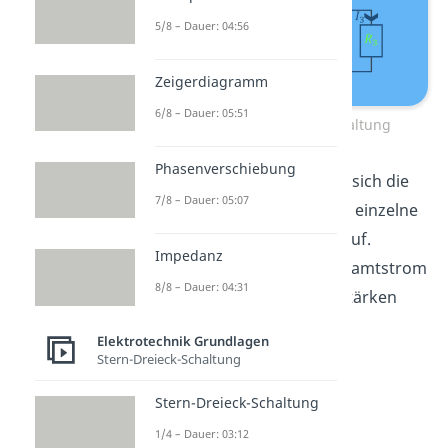
5/8 – Dauer: 04:56
Zeigerdiagramm
6/8 – Dauer: 05:51
Stromkreis – Parallelschaltung
Phasenverschiebung
An den Widerständen teilt sich die
7/8 – Dauer: 05:07
Gesamtstromstärke
I
in einzelne
ges
Stromstärken
I
,
I
und
I
auf.
1
2
3
Impedanz
Deshalb setzt sich der Gesamtstrom
8/8 – Dauer: 04:31
aus den einzelnen Stromstärken
zusammen:
Elektrotechnik Grundlagen
Stern-Dreieck-Schaltung
I
=
I
+
I
+
I
ges
1
2
3
Stern-Dreieck-Schaltung
1/4 – Dauer: 03:12