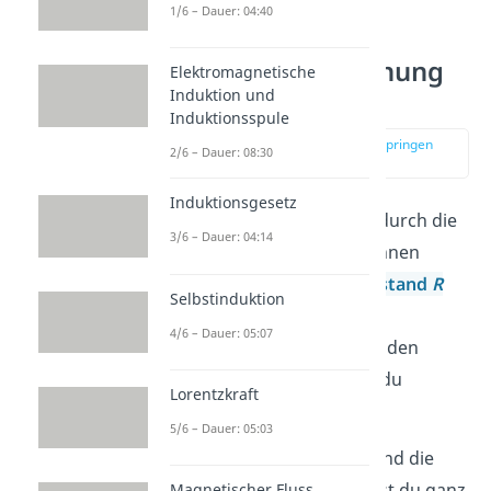
1/6 – Dauer: 04:40
Stromstärke
berechnen: Spannung
Elektromagnetische
und Widerstand
Induktion und
Induktionsspule
zur Stelle im Video springen
2/6 – Dauer: 08:30
(01:04)
Induktionsgesetz
Eine weitere Möglichkeit, durch die
3/6 – Dauer: 04:14
du die Stromstärke berechnen
kannst, ist mit dem
Widerstand
R
Selbstinduktion
und der
Spannung
U
. Den
4/6 – Dauer: 05:07
Zusammenhang zwischen den
Größen
I
,
U
und
R
nennst du
Lorentzkraft
ohmsches Gesetz
.
5/6 – Dauer: 05:03
Hast du den Widerstand und die
Spannung gegeben, kannst du ganz
Magnetischer Fluss