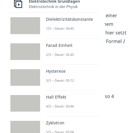
Elektrotechnik Grundlagen
Beispiel:
Elektrotechnik in der Physik
Wie stark ist der Strom bei einer
Dielektrizitätskonstante
Spannung von
12 V
und einem
1/5 – Dauer: 04:45
Widerstand von
3 Ω
? Auch hier setzt
du die Werte einfach in die Formel
I
Farad Einheit
=
U
:
R
ein:
2/5 – Dauer: 02:45
Hysterese
3/5 – Dauer: 05:12
Die Stromstärke beträgt also 4
Hall Effekt
Ampere!
4/5 – Dauer: 03:46
Zyklotron
5/5 – Dauer: 05:08