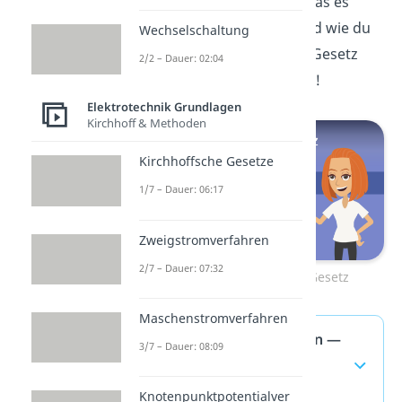
dem Ohmschen Gesetz. Was es
darüber zu wissen gibt und wie du
Wechselschaltung
noch mit dem Ohmschen Gesetz
2/2 – Dauer: 02:04
rechnest, erfährst du
hier
!
Elektrotechnik Grundlagen
Kirchhoff & Methoden
Kirchhoffsche Gesetze
1/7 – Dauer: 06:17
Zweigstromverfahren
2/7 – Dauer: 07:32
Zum Video: Ohmsches Gesetz
Maschenstromverfahren
Stromstärke berechnen —
3/7 – Dauer: 08:09
häufigste Fragen
(ausklappen)
Knotenpunktpotentialver