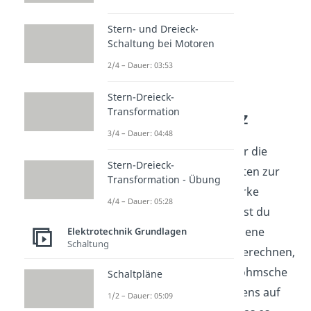
Stern- und Dreieck-
Schaltung bei Motoren
2/4 – Dauer: 03:53
Stern-Dreieck-
Transformation
Ohmsches Gesetz
3/4 – Dauer: 04:48
Jetzt weißt du bestens über die
Stern-Dreieck-
verschiedenen Möglichkeiten zur
Transformation - Übung
Berechnung der Stromstärke
4/4 – Dauer: 05:28
Bescheid! Außerdem kannst du
durch verschiedene gegebene
Elektrotechnik Grundlagen
Schaltung
Größen die Stromstärke berechnen,
beispielsweise durch das ohmsche
Schaltpläne
Dreieck. Das basiert übrigens auf
1/2 – Dauer: 05:09