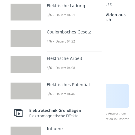
Stromstärke von 160 Ampere.
Elektrische Ladung
Studyflix vernetzt: Hier ein Video aus
3/6 – Dauer: 04:51
einem anderen Bereich
Coulombsches Gesetz
4/6 – Dauer: 04:32
Elektrische Arbeit
5/6 – Dauer: 04:08
Elektrisches Potential
6/6 – Dauer: 04:46
Elektrotechnik Grundlagen
Nach Beantwortung speichern wir deine Antwort, um
Elektromagnetische Effekte
Studyflix zu verbessern. Mehr dazu erfährst du in unserer
Datenschutzerklärung
.
Influenz