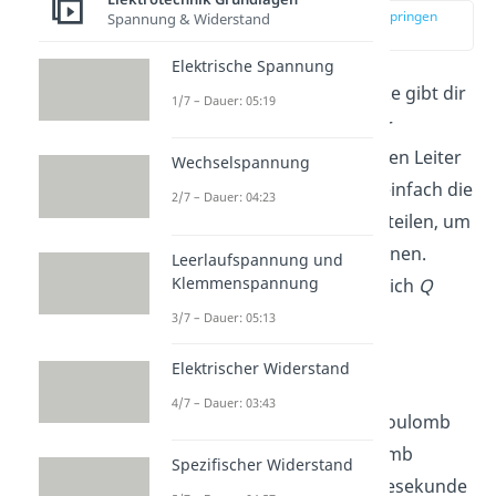
zur Stelle im Video springen
Spannung & Widerstand
(00:42)
Elektrische Spannung
Die elektrische Stromstärke gibt dir
1/7 – Dauer: 05:19
an, wie viel Ladung in einer
bestimmten Zeit durch einen Leiter
Wechselspannung
fließt. Deshalb kannst du einfach die
2/7 – Dauer: 04:23
Ladung
Q
durch die
Zeit
t
teilen, um
die Stromstärke zu berechnen.
Leerlaufspannung und
Klemmenspannung
Daraus ergibt sich,
I
ist gleich
Q
durch
t
:
3/7 – Dauer: 05:13
Elektrischer Widerstand
4/7 – Dauer: 03:43
Die Ladung
Q
wird dir in Coulomb
(C) angegeben. Das Coulomb
Spezifischer Widerstand
kannst du auch als Amperesekunde