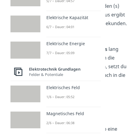
5/7 – Dauer: 04:57
(As) bezeichnen. In Sekunden (s)
gibst du die Zeit
t
an. Daraus ergibt
Elektrische Kapazität
sich Ampere = Coulomb : Sekunden.
6/7 – Dauer: 04:01
Beispiel:
Elektrische Energie
Durch einen Leiter fließt
5 s
lang
7/7 – Dauer: 05:09
eine Ladung von
800 C
. Um die
Stromstärke zu berechnen, setzt du
Elektrotechnik Grundlagen
die gegebenen Werte einfach in die
Felder & Potentiale
Formel
I
=
Q
:
t
ein:
Elektrisches Feld
1/6 – Dauer: 05:52
Magnetisches Feld
2/6 – Dauer: 06:38
Durch den Leiter fließt also eine