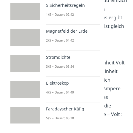
berechnen musst, kannst du einfach
5 Sicherheitsregeln
die Spannung
U
durch den
1/5 – Dauer: 02:42
Widerstand
R
teilen. Daraus ergibt
sich für die Stromstärke,
I
ist gleich
Magnetfeld der Erde
U
durch
R
:
2/5 – Dauer: 04:42
Stromdichte
Die Spannung
U
hat die Einheit Volt
3/5 – Dauer: 03:54
(V), der Widerstand
R
die Einheit
Ohm (Ω). Das Ohm setzt sich
Elektroskop
wiederum aus Volt durch Ampere
4/5 – Dauer: 04:49
(V/A) zusammen. Durch das
Einsetzen der Einheiten in die
Faradayscher Käfig
Formel ergibt sich: Ampere = Volt :
5/5 – Dauer: 05:28
Ohm.