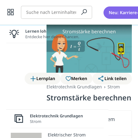
Suche
Neu: Karriere
Lernen lohnt sich!
Entdecke hier deine Chancen.
Lernplan
Merken
Link teilen
Elektrotechnik Grundlagen
Strom
Stromstärke berechnen
Elektrotechnik Grundlagen
Wichtige Inhalte in diesem
Strom
Video
Elektrischer Strom