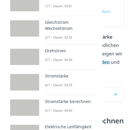
1/7 – Dauer: 03:01
Stromstärke
berechnen einfach
erklärt
(00:13)
Gleichstrom
Wechselstrom
Wie kannst du die
Stromstärke
2/7 – Dauer: 02:55
berechnen
? Die unterschiedlichen
Drehstrom
Formeln zur Berechnung zeigen wir
3/7 – Dauer: 04:30
dir Schritt für Schritt im
Video
und
hier im Beitrag!
Stromstärke
4/7 – Dauer: 03:35
Inhaltsübersicht
Stromstärke berechnen
5/7 – Dauer: 04:45
Stromstärke berechnen
Elektrische Leitfähigkeit
einfach erklärt