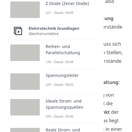
Stromstärke muss sich also
Z Diode (Zener Diode)
nicht
aufteilen
.
5/5 – Dauer: 04:49
Bei einer
Parallelschaltung
hingegen sind die Widerstände
Elektrotechnik Grundlagen
Gleichstromlehre
(Verbraucher) parallel
geschaltet. Dadurch muss sich
Reihen- und
die Stromstärke an den Stellen,
Parallelschaltung
an denen sich die Widerstände
1/8 – Dauer: 05:44
befinden,
aufteilen
.
Spannungsteiler
Stromstärke in Reihenschaltung:
2/8 – Dauer: 06:02
Liegt eine Reihenschaltung von
Ideale Strom- und
Widerständen vor, dann ist die
Spannungsquellen
Stromstärke an jedem Punkt
der
3/8 – Dauer: 05:06
Reihenschaltung
gleich
. Das liegt
daran, dass sich der Strom in einer
Reale Strom- und