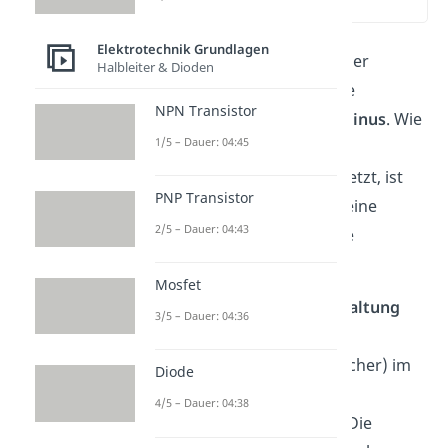
(01:34)
Elektrotechnik Grundlagen
In der Elektrotechnik hat der
Halbleiter & Dioden
Stromfluss immer dieselbe
NPN Transistor
Richtung: von
Plus nach Minus
. Wie
1/5 – Dauer: 04:45
sich die Stromstärke eines
Stromkreises zusammensetzt, ist
PNP Transistor
aber davon abhängig, ob eine
2/5 – Dauer: 04:43
Reihenschaltung oder eine
Parallelschaltung
vorliegt.
Mosfet
Unter einer
Reihenschaltung
3/5 – Dauer: 04:36
verstehst du, dass alle
Widerstände (Verbraucher) im
Diode
Stromkreis
4/5 – Dauer: 04:38
hintereinanderliegen. Die