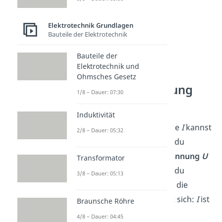
Elektrotechnik Grundlagen
Bauteile der Elektrotechnik
Bauteile der
Elektrotechnik und
Stromstärke
Ohmsches Gesetz
berechnen: Leistung
1/8 – Dauer: 07:30
und Spannung
Induktivität
Die elektrische Stromstärke
I
kannst
2/8 – Dauer: 05:32
du auch berechnen, wenn du
die
Leistung
P
und die
Spannung
U
Transformator
gegeben hast. Dafür teilst du
3/8 – Dauer: 05:13
einfach die Leistung durch die
Spannung. Dadurch ergibt sich:
I
ist
Braunsche Röhre
gleich
P
durch
U
:
4/8 – Dauer: 04:45