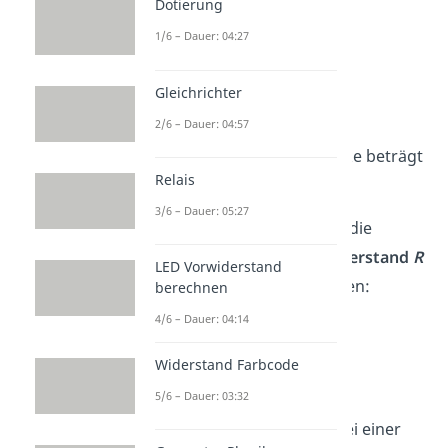
berechnen:
Dotierung
1/6 – Dauer: 04:27
Gleichrichter
2/6 – Dauer: 04:57
Die elektrische Stromstärke beträgt
Relais
25 Ampere.
3/6 – Dauer: 05:27
Alternativ kannst du auch die
Leistung
P
durch den
Widerstand
R
LED Vorwiderstand
teilen und die Wurzel ziehen:
berechnen
4/6 – Dauer: 04:14
Widerstand Farbcode
Beispiel:
5/6 – Dauer: 03:32
Was ist die Stromstärke bei einer