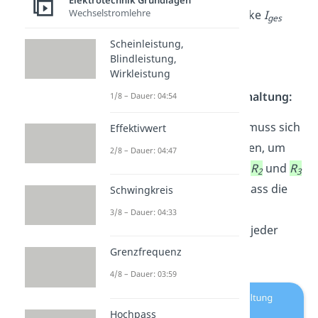
Elektrotechnik Grundlagen
Wechselstromlehre
und der Gesamtstromstärke
I
ges
entspricht:
Scheinleistung,
Blindleistung,
I
=
I
=
I
=
I
ges
1
2
3
Wirkleistung
Stromstärke in Parallelschaltung:
1/8 – Dauer: 04:54
In einer Parallelschaltung muss sich
Effektivwert
der gesamte Strom aufteilen, um
2/8 – Dauer: 04:47
durch die Widerstände
R
,
R
und
R
1
2
3
zu fließen. Das bedeutet, dass die
Schwingkreis
Stromstärke
in einer
3/8 – Dauer: 04:33
Parallelschaltung
nicht
an jeder
Stelle
gleich
ist.
Grenzfrequenz
4/8 – Dauer: 03:59
Hochpass