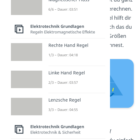
einfach die Stromstärke berechnen.
6/6 – Dauer: 03:51
Beim Anwenden der Formel hilft dir
das ohmsche Dreieck, durch das du
Elektrotechnik Grundlagen
Regeln Elektromagnetische Effekte
herausfindest, wie du die Größen
richtig miteinander verrechnest.
Rechte Hand Regel
1/3 – Dauer: 04:18
Linke Hand Regel
2/3 – Dauer: 03:57
Lenzsche Regel
3/3 – Dauer: 04:55
Ohmsches Dreieck
Elektrotechnik Grundlagen
Wenn du die Stromstärke
I
Elektrotechnik & Sicherheit