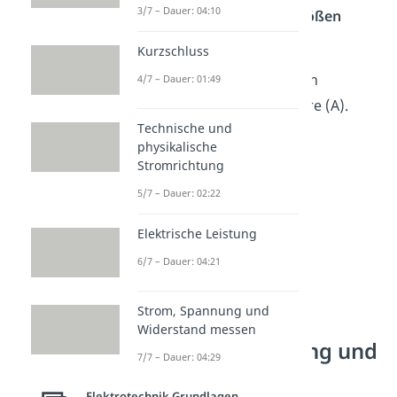
3/7 – Dauer: 04:10
gemeinsam, dass
zwei Größen
bekannt
sein müssen.
Kurzschluss
Die Einheit der elektrischen
4/7 – Dauer: 01:49
Stromstärke ist das Ampere (A).
Technische und
physikalische
Stromrichtung
5/7 – Dauer: 02:22
Elektrische Leistung
6/7 – Dauer: 04:21
Strom, Spannung und
Stromstärke
Widerstand messen
berechnen: Ladung und
7/7 – Dauer: 04:29
Zeit
Elektrotechnik Grundlagen