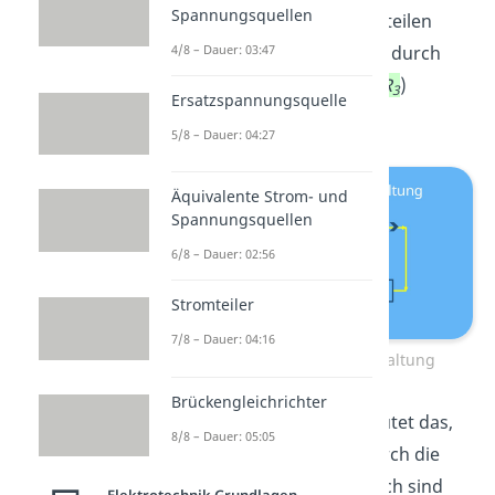
Spannungsquellen
Reihenschaltung nicht aufteilen
4/8 – Dauer: 03:47
muss. Dadurch fließt auch durch
jeden Widerstand (
R
,
R
,
R
)
1
2
3
Ersatzspannungsquelle
derselbe Strom.
5/8 – Dauer: 04:27
Äquivalente Strom- und
Spannungsquellen
6/8 – Dauer: 02:56
Stromteiler
7/8 – Dauer: 04:16
Stromstärke – Reihenschaltung
Brückengleichrichter
Für die Stromstärke bedeutet das,
8/8 – Dauer: 05:05
dass die Stromstärken durch die
Widerstände (
I
,
I
,
I
) gleich sind
1
2
3