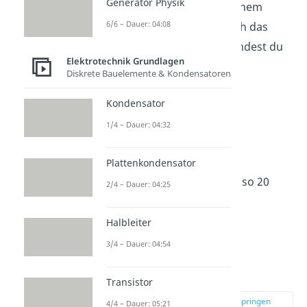
Generator Physik
Leistung von
800 W
und einem
6/6 – Dauer: 04:08
Widerstand von
2 Ω
? Durch das
Einsetzten in die Formel findest du
Elektrotechnik Grundlagen
es heraus:
Diskrete Bauelemente & Kondensatoren
Kondensator
1/4 – Dauer: 04:32
Plattenkondensator
Die Stromstärke beträgt also 20
2/4 – Dauer: 04:25
Ampere.
Halbleiter
3/4 – Dauer: 04:54
Stromstärke in
Stromkreisen
Transistor
zur Stelle im Video springen
4/4 – Dauer: 05:21