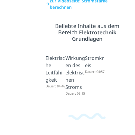
zur Videoseite: Stromstärke
berechnen
Beliebte Inhalte aus dem
Bereich
Elektrotechnik
Grundlagen
Elektrisc
Wirkung
Stromkr
he
en des
eis
Leitfähi
elektrisc
Dauer: 04:57
gkeit
hen
Dauer: 04:46
Stroms
Dauer: 03:15