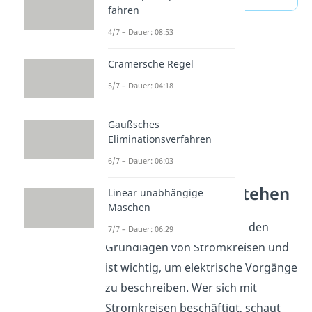
fahren
4/7 – Dauer: 08:53
Cramersche Regel
5/7 – Dauer: 04:18
Gaußsches
Eliminationsverfahren
6/7 – Dauer: 06:03
Stromkreise verstehen
Linear unabhängige
Maschen
Die Stromstärke gehört zu den
7/7 – Dauer: 06:29
Grundlagen von Stromkreisen und
ist wichtig, um elektrische Vorgänge
zu beschreiben. Wer sich mit
Stromkreisen beschäftigt, schaut