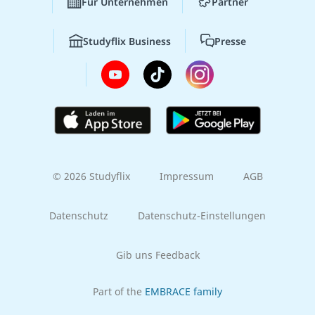
Für Unternehmen
Partner
Studyflix Business
Presse
© 2026 Studyflix
Impressum
AGB
Datenschutz
Datenschutz-Einstellungen
Gib uns Feedback
Part of the
EMBRACE family