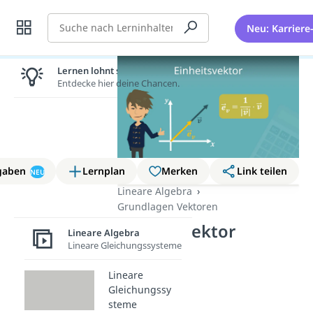
Suche
Neu: Karriere
Lernen lohnt sich!
Entdecke hier deine Chancen.
gaben
Lernplan
Merken
Link teilen
NEU
Lineare Algebra
Grundlagen Vektoren
Einheitsvektor
Lineare Algebra
Lineare Gleichungssysteme
Lineare
Gleichungssy
steme