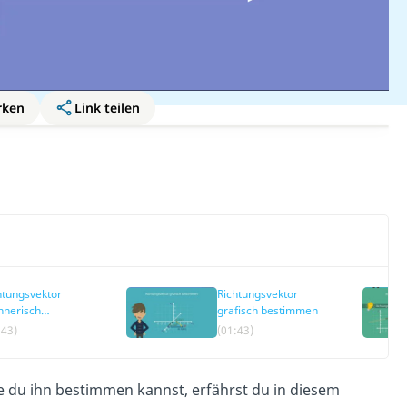
rken
Link teilen
htungsvektor
Richtungsvektor
hnerisch
grafisch bestimmen
timmen
:43)
(01:43)
ie du ihn bestimmen kannst, erfährst du in diesem