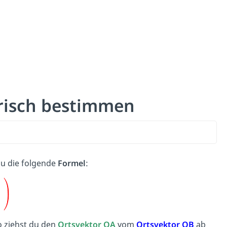
risch bestimmen
du die folgende
Formel
:
So ziehst du den
Ortsvektor
OA
vom
Ortsvektor
OB
ab