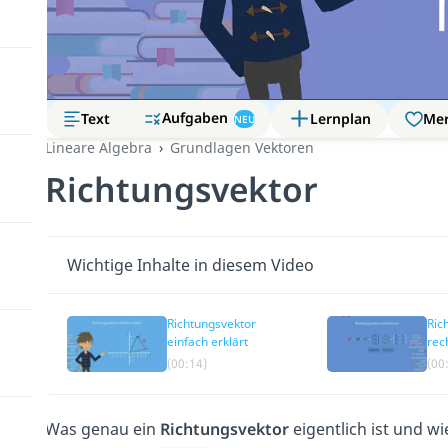
Aufgaben
Text
Lernplan
Me
NEU
Lineare Algebra
Grundlagen Vektoren
Richtungsvektor
Wichtige Inhalte in diesem Video
Richtungsvektor
Ric
einfach erklärt
rec
bes
(00:14)
(00
Was genau ein
Richtungsvektor
eigentlich ist und w