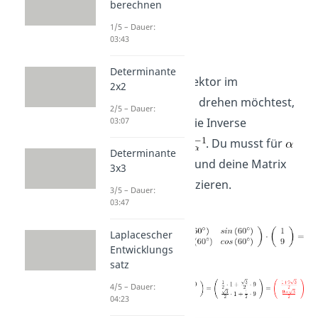
berechnen
1/5 – Dauer:
03:43
Lösung:
Determinante
Weil du den Vektor im
2x2
Uhrzeigersinn drehen möchtest,
2/5 – Dauer:
brauchst du die Inverse
03:07
Drehmatrix
. Du musst für
Determinante
60° einsetzen und deine Matrix
3x3
mit
multiplizieren.
3/5 – Dauer:
03:47
Laplacescher
Entwicklungs
satz
4/5 – Dauer:
04:23