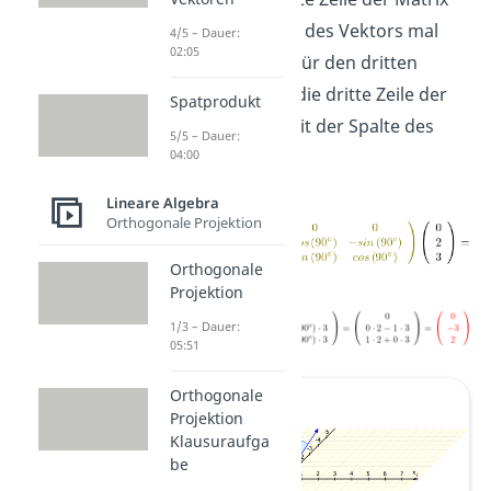
mit der Spalte des Vektors mal
4/5 – Dauer:
02:05
nehmen und für den dritten
Eintrag dann die dritte Zeile der
Spatprodukt
Drehmatrix mit der Spalte des
5/5 – Dauer:
Vektors:
04:00
Lineare Algebra
Orthogonale Projektion
Orthogonale
Projektion
1/3 – Dauer:
05:51
Orthogonale
Projektion
Klausuraufga
be