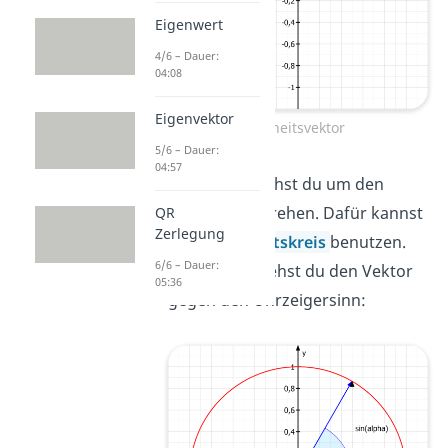
Eigenwert
4/6 – Dauer:
04:08
Eigenvektor
Einheitsvektor
5/6 – Dauer:
04:57
Diesen versuchst du um den
Winkel
zu drehen. Dafür kannst
QR
Zerlegung
du den
Einheitskreis
benutzen.
6/6 – Dauer:
An diesem drehst du den Vektor
05:36
gegen den Uhrzeigersinn: