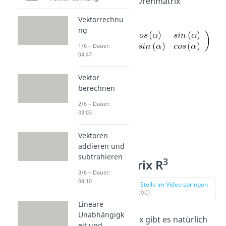
Inversen
der Drehmatrix
multiplizieren.
Vektorrechnu
ng
1/6 – Dauer:
04:47
Vektor
berechnen
2/6 – Dauer:
03:03
Vektoren
addieren und
subtrahieren
3
Drehmatrix R
3/6 – Dauer:
04:10
zur Stelle im Video springen
(02:00)
Lineare
Unabhängigk
Die Drehmatrix gibt es natürlich
eit und