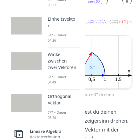
03:21
Einheitsvekto
r
5/7 – Dauer:
04:26
Winkel
zwischen
zwei Vektoren
6/7 – Dauer:
04:49
Vektor um 60° drehen
Orthogonal
Vektor
Merke
: Möchtest du deinen
7/7 – Dauer:
03:20
Vektor im Uhrzeigersinn drehen,
musst du den Vektor mit der
Lineare Algebra
Vektorrechnung