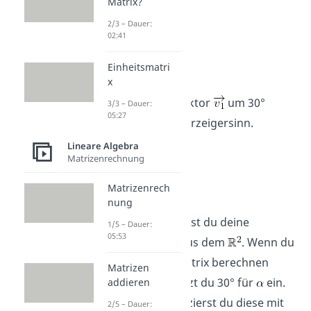
Matrix?
2/3 – Dauer:
02:41
1.Beispiel:
Einheitsmatri
x
Drehe den Vektor
um 30°
3/3 – Dauer:
05:27
gegen den Uhrzeigersinn.
Lineare Algebra
Matrizenrechnung
Matrizenrech
Lösung:
nung
Dafür benötigst du deine
1/5 – Dauer:
05:53
Drehmatrix aus dem
. Wenn du
deine Drehmatrix berechnen
Matrizen
möchtest, setzt du 30° für
ein.
addieren
Dann multiplizierst du diese mit
2/5 – Dauer: