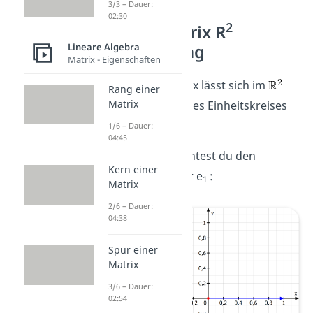
3/3 – Dauer:
02:30
2
Drehmatrix R
Lineare Algebra
Herleitung
Matrix - Eigenschaften
Die Drehmatrix lässt sich im
Rang einer
Matrix
gut mit Hilfe des Einheitskreises
herleiten:
1/6 – Dauer:
04:45
Zuerst betrachtest du den
Kern einer
Einheitsvektor e
:
1
Matrix
2/6 – Dauer:
04:38
Spur einer
Matrix
3/6 – Dauer:
02:54