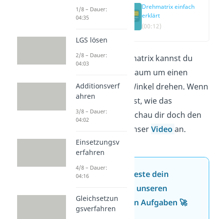
Drehmatrix einfach
1/8 – Dauer:
erklärt
04:35
(00:12)
LGS lösen
2/8 – Dauer:
Mit der Drehmatrix kannst du
04:03
Vektoren im Raum um einen
bestimmten Winkel drehen. Wenn
Additionsverf
ahren
du wissen willst, wie das
3/8 – Dauer:
funktioniert, schau dir doch den
04:02
Artikel oder unser
Video
an.
Einsetzungsv
erfahren
4/8 – Dauer:
Jetzt neu: Teste dein
04:16
Wissen mit unseren
Gleichsetzun
kostenlosen Aufgaben 🚀
gsverfahren