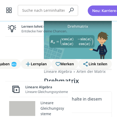
Suche
Neu: Karriere
Lernen lohnt sich!
Entdecke hier deine Chancen.
gaben
Lernplan
Merken
Link teilen
NEU
Lineare Algebra
Arten der Matrix
Drehmatrix
Lineare Algebra
Lineare Gleichungssysteme
Wichtige Inhalte in diesem
Lineare
Video
Gleichungssy
steme