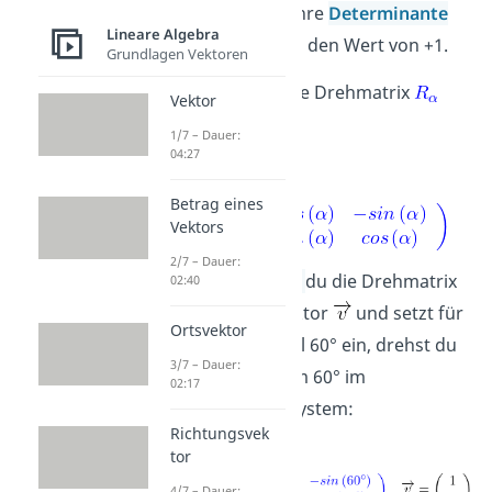
orthogonal.
Ihre
Determinante
Lineare Algebra
hat außerdem den Wert von +1.
Grundlagen Vektoren
Im
sieht die Drehmatrix
Vektor
wie folgt aus:
1/7 – Dauer:
04:27
Betrag eines
Vektors
2/7 – Dauer:
Multiplizierst
du die Drehmatrix
02:40
mit einem Vektor
und setzt für
Ortsvektor
zum Beispiel 60° ein, drehst du
3/7 – Dauer:
den Vektor um 60° im
02:17
Koordinatensystem:
Richtungsvek
tor
4/7 – Dauer: