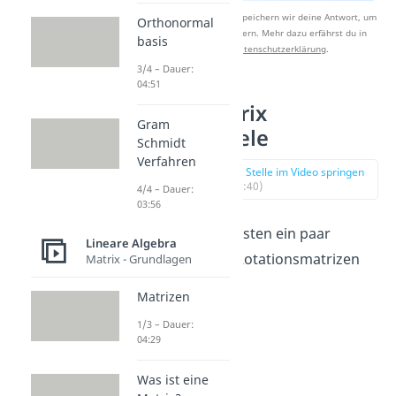
Nach Beantwortung speichern wir deine Antwort, um
Orthonormal
Studyflix zu verbessern. Mehr dazu erfährst du in
basis
unserer
Datenschutzerklärung
.
3/4 – Dauer:
04:51
Drehmatrix
Gram
2
R
Beispiele
Schmidt
Verfahren
zur Stelle im Video springen
(00:40)
4/4 – Dauer:
03:56
Rechne am besten ein paar
Lineare Algebra
Übungen Zu Rotationsmatrizen
Matrix - Grundlagen
im
.
Matrizen
1/3 – Dauer:
04:29
Was ist eine