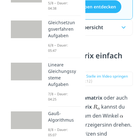
5/8 – Dauer:
Aufgaben entdecken
04:38
Gleichsetzun
Inhaltsübersicht
gsverfahren
Aufgaben
6/8 – Dauer:
05:47
Drehmatrix einfach
erklärt
Lineare
Gleichungssy
zur Stelle im Video springen
steme
(00:12)
Aufgaben
7/8 – Dauer:
Mit einer
Drehmatrix
oder auch
04:25
Rotationsmatrix
kannst du
Gauß-
einen Vektor um den
Winkel
Algorithmus
gegen den Uhrzeigersinn drehen.
8/8 – Dauer:
Rotationsmatrizen sind
05:07