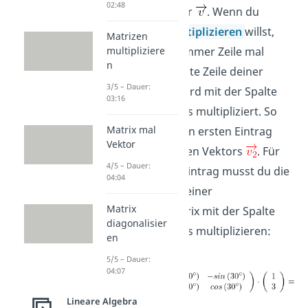
02:48
deinem Vektor
. Wenn du
Matrizen multiplizieren
willst,
Matrizen
rechnest du immer Zeile mal
multipliziere
n
Spalte. Die erste Zeile deiner
3/5 – Dauer:
Drehmatrix wird mit der Spalte
03:16
deines Vektors multipliziert. So
Matrix mal
erhältst du den ersten Eintrag
Vektor
deines rotierten Vektors
. Für
4/5 – Dauer:
den zweiten Eintrag musst du die
04:04
zweite Zeile deiner
Matrix
Rotationsmatrix mit der Spalte
diagonalisier
deines Vektors multiplizieren:
en
5/5 – Dauer:
04:07
Lineare Algebra