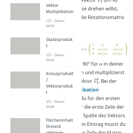
Wenn du den Vektor
um 90°
Vektor
um die x
-Achse drehen willst,
1
Multiplikation
benötigst du die Rotationsmatrix
1/5 – Dauer:
:
04:56
Skalarproduk
t
2/5 – Dauer:
04:24
Dann setzt du 90° für
in deiner
Drehmatrix ein und multiplizierst
Kreuzprodukt
/
sie mit dem Vektor
. Bei der
Vektorproduk
Matrixmultiplikation
t
multiplizierst du für den ersten
3/5 – Dauer:
Eintrag wieder die erste Zeile der
04:08
Matrix mit der Spalte des Vektors.
Flächeninhalt
Für den zweiten Eintrag musst du
Dreieck
dann die zweite Zeile der Matrix
Vektoren