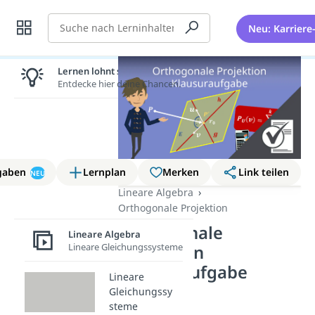
Suche
Neu: Karriere
Lernen lohnt sich!
Entdecke hier deine Chancen.
gaben
Lernplan
Merken
Link teilen
NEU
Lineare Algebra
Orthogonale Projektion
Orthogonale
Lineare Algebra
Lineare Gleichungssysteme
Projektion
Klausuraufgabe
Lineare
Gleichungssy
steme