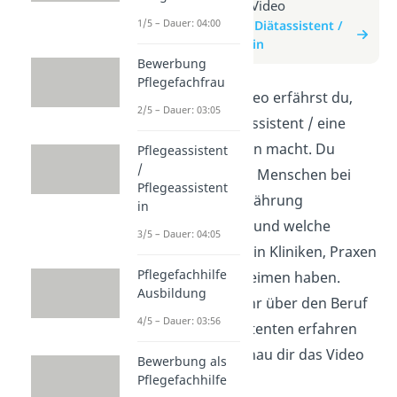
Beitrag zum Video
1/5 – Dauer: 04:00
zum Beitrag: Diätassistent /
Diätassistentin
Bewerbung
Pflegefachfrau
In diesem Video erfährst du,
2/5 – Dauer: 03:05
was ein Diätassistent / eine
Diätassistentin macht. Du
Pflegeassistent
/
lernst, wie sie Menschen bei
Pflegeassistent
gesunder Ernährung
in
unterstützen und welche
3/5 – Dauer: 04:05
Aufgaben sie in Kliniken, Praxen
Pflegefachhilfe
oder Pflegeheimen haben.
Ausbildung
Wenn du mehr über den Beruf
4/5 – Dauer: 03:56
des Diätassistenten erfahren
möchtest, schau dir das Video
Bewerbung als
an!
Pflegefachhilfe