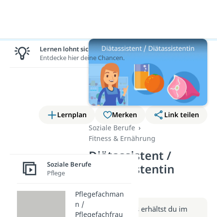
Lernen lohnt sich!
Entdecke hier deine Chancen.
Lernplan
Merken
Link teilen
Soziale Berufe
Fitness & Ernährung
Diätassistent /
Soziale Berufe
Diätassistentin
Pflege
(Video)
Pflegefachman
n /
Weitere Infos erhältst du im
Pflegefachfrau