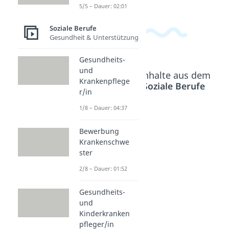
5/5 – Dauer: 02:01
Soziale Berufe
Gesundheit & Unterstützung
Gesundheits-
und
Beliebte Inhalte aus dem
Krankenpflege
Bereich
Soziale Berufe
r/in
1/8 – Dauer: 04:37
Ernähr
ungsb
Bewerbung
Krankenschwe
erater/
ster
in
Ausbil
2/8 – Dauer: 01:52
dung
Gesundheits-
Dauer:
04:51
und
Kinderkranken
pfleger/in