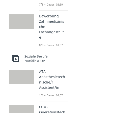
7/8 – Dauer: 03:59
Bewerbung
Zahnmedizinis
che
Fachangestellt
e
8/8 – Dauer: 01:57
Soziale Berufe
Notfälle & OP
ATA -
Anästhesietech
nische/r
Assistent/in
1/6 – Dauer: 04:07
OTA -
Operationstech