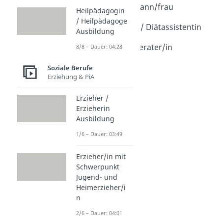
Fitnesskaufmann/frau
Heilpädagogin
Dauer: 03:48
/ Heilpädagoge
Diätassistent / Diätassistentin
Ausbildung
Dauer: 04:03
Ernährungsberater/in
8/8 – Dauer: 04:28
Ausbildung
Soziale Berufe
Dauer: 04:51
Erziehung & PiA
Erzieher /
Erzieherin
Ausbildung
1/6 – Dauer: 03:49
Erzieher/in mit
Schwerpunkt
Jugend- und
Heimerzieher/i
n
2/6 – Dauer: 04:01