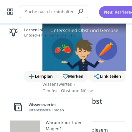
Suche
Neu: Karriere
Lernen lohnt sich!
Entdecke hier deine Chancen.
Lernplan
Merken
Link teilen
Wissenswertes
Gemüse, Obst und Nüsse
Unterschied Obst
Wissenswertes
Gemüse
Interessante Fragen
Warum knurrt der
Magen?
Wichtige Inhalte in diesem