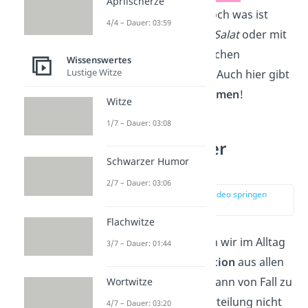
Aprilscherze
roh
gegessen wird. Doch was ist
4/4 – Dauer: 03:59
dann mit
Gurken
und
Salat
oder mit
Äpfeln
, die in einen Kuchen
Wissenswertes
Lustige Witze
eingebacken werden? Auch hier gibt
es also wieder
Ausnahmen
!
Witze
1/7 – Dauer: 03:08
Ist es Obst oder
Schwarzer Humor
Gemüse?
2/7 – Dauer: 03:06
zur Stelle im Video springen
(02:50)
Flachwitze
Tatsächlich verwenden wir im Alltag
3/7 – Dauer: 01:44
eher eine
Mischdefinition
aus allen
Kriterien und wägen dann von Fall zu
Wortwitze
Fall ab! Da diese Unterteilung nicht
4/7 – Dauer: 03:20