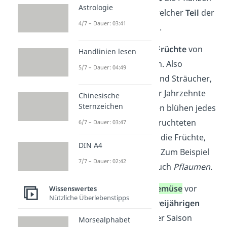
Astrologie
werden können und welcher
Teil
der
4/7 – Dauer: 03:41
Pflanze gegessen wird.
Zu
Obst
gehören alle
Früchte
von
Handlinien lesen
mehrjährigen
Pflanzen. Also
5/7 – Dauer: 04:49
Pflanzen, wie Bäume und Sträucher,
die mehrere Jahre oder Jahrzehnte
Chinesische
Sternzeichen
überleben. Die Pflanzen blühen jedes
Jahr und aus ihren befruchteten
6/7 – Dauer: 03:47
Blüten entwickeln sich die Früchte,
DIN A4
die wir als Obst essen. Zum Beispiel
7/7 – Dauer: 02:42
Äpfel, Kirschen
oder auch
Pflaumen
.
Stattdessen kommt
Gemüse
vor
Wissenswertes
Nützliche Überlebenstipps
allem von
ein- oder zweijährigen
Pflanzen, die nach einer Saison
Morsealphabet