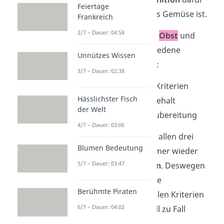
Feiertage
gibt, was Obst und was Gemüse ist.
Frankreich
2/7 – Dauer: 04:58
Tatsächlich lassen sich
Obst
und
Gemüse
durch verschiedene
Unnützes Wissen
Einteilungen sortieren:
3/7 – Dauer: 02:38
nach botanischen Kriterien
Hässlichster Fisch
nach dem Zuckergehalt
der Welt
nach der Art der Zubereitung
4/7 – Dauer: 03:06
Doch leider gibt es bei allen drei
Blumen Bedeutung
Unterscheidungen
immer wieder
5/7 – Dauer: 03:47
bestimmte
Ausnahmen
. Deswegen
wird im Alltag eher eine
Berühmte Piraten
Mischdefinition
aus allen Kriterien
6/7 – Dauer: 04:02
benutzt und so von Fall zu Fall
entschieden.