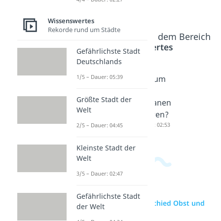
Gemüse
Wissenswertes
Rekorde rund um Städte
Beliebte Inhalte aus dem Bereich
Wissenswertes
Gefährlichste Stadt
Deutschlands
1/5 – Dauer: 05:39
Tomate
Ist die
Warum
Obst
Erdbeer
sind
Größte Stadt der
oder
e eine
Bananen
Welt
Gemüse
Nuss?
Beeren?
Dauer: 04:52
Dauer: 03:08
Dauer: 02:53
2/5 – Dauer: 04:45
Kleinste Stadt der
Welt
3/5 – Dauer: 02:47
Gefährlichste Stadt
zur Videoseite: Unterschied Obst und
der Welt
Gemüse