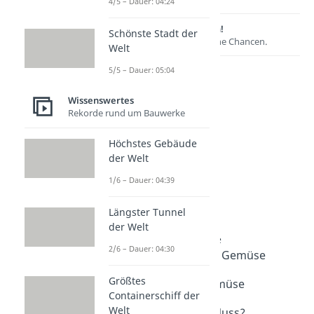
4/5 – Dauer: 04:24
Lernen lohnt sich!
Schönste Stadt der
Entdecke hier deine Chancen.
Welt
5/5 – Dauer: 05:04
Wissenswertes
Rekorde rund um Bauwerke
Höchstes Gebäude
der Welt
1/6 – Dauer: 04:39
Weitere Inhalte:
Längster Tunnel
Wissenswertes
der Welt
Gemüse, Obst und Nüsse
2/6 – Dauer: 04:30
Unterschied Obst und Gemüse
Dauer: 03:41
Größtes
Tomate Obst oder Gemüse
Containerschiff der
Dauer: 04:52
Welt
Ist die Erdbeere eine Nuss?