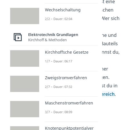
Die elektrische Kapazität ist eine
wichtige Größe bei elektrischen
Wechselschaltung
Bauteilen in Schaltungen. Wer sich
2/2 – Dauer: 02:04
mit elektrischen Bauteilen
beschäftigt, liest Schaltpläne und
Elektrotechnik Grundlagen
Kirchhoff & Methoden
ordnet die Aufgabe jedes Bauteils
im Stromkreis ein. So erkennst du,
Kirchhoffsche Gesetze
wie Spannung, Strom und
1/7 – Dauer: 06:17
gespeicherte Energie in einer
Schaltung zusammenhängen.
Zweigstromverfahren
Weitere Videos dazu findest du in
2/7 – Dauer: 07:32
unserem
Elektrotechnikbereich
.
Maschenstromverfahren
3/7 – Dauer: 08:09
Knotenpunktpotentialver