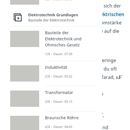
bedeutet daher auch, dass sich der
Kondensator bei einem
elektrischen
Elektrotechnik Grundlagen
Bauteile der Elektrotechnik
Strom
der konstanten Stromstärke
1 Ampere in einer Sekunde auf die
Bauteile der
Elektrotechnik und
Spannung 1 Volt auflädt.
Ohmsches Gesetz
In der Praxis besitzen
1/8 – Dauer: 07:30
Leiteranordnungen sehr geringe
Induktivität
Kapazitäten. Daher findest du oft
2/8 – Dauer: 05:32
Angaben wie μ
für Mikrofarad,
für Nanofarad oder
für
Transformator
Pikofarad. Dabei gelten die
folgenden Beziehungen
3/8 – Dauer: 05:13
1 μ
,
Braunsche Röhre
und
4/8 – Dauer: 04:45