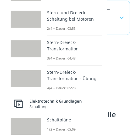
Elektrische Kapazität —
Stern- und Dreieck-
häufigste Fragen
Schaltung bei Motoren
(ausklappen)
2/4 – Dauer: 03:53
Stern-Dreieck-
Transformation
3/4 – Dauer: 04:48
Stern-Dreieck-
Transformation - Übung
4/4 – Dauer: 05:28
Elektrotechnik Grundlagen
Schaltung
Elektrische Bauteile
Schaltpläne
verstehen
1/2 – Dauer: 05:09