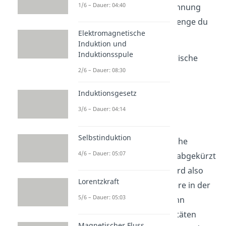
1/6 – Dauer: 04:40
der dir bei gegebener Spannung
mitteilt, welche Ladungsmenge du
Elektromagnetische
erhältst (und umgekehrt).
Induktion und
Induktionsspule
Du kannst daher die elektrische
2/6 – Dauer: 08:30
Kapazität C mit der Formel
Induktionsgesetz
3/6 – Dauer: 04:14
ausrechnen.
Selbstinduktion
Hinweis
: Oft wird elektrische
4/6 – Dauer: 05:07
Kapazität durch Kapazität abgekürzt
(der Zusatz „elektrisch“ wird also
Lorentzkraft
weggelassen). Insbesondere in der
5/6 – Dauer: 05:03
Elektrotechnik werden dann
Kondensatoren
als Kapazitäten
Magnetischer Fluss