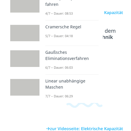
fahren
zur Videoseite: Elektrische Kapazität
4/7 – Dauer: 08:53
Cramersche Regel
Beliebte Inhalte aus dem
Bereich
Elektrotechnik
5/7 – Dauer: 04:18
Grundlagen
Gaußsches
Eliminationsverfahren
Elektrisc
Elektrisc
Magneti
6/7 – Dauer: 06:03
he
hes Feld
sches
Energie
Dauer: 05:52
Feld
Linear unabhängige
Dauer: 05:09
Dauer: 06:38
Maschen
7/7 – Dauer: 06:29
zur Videoseite: Elektrische Kapazität