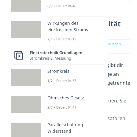
6/7 – Dauer: 04:46
Elektrische Kapazität
Wirkungen des
elektrischen Stroms
einfach erklärt
7/7 – Dauer: 03:15
zur Stelle im Video springen
(00:12)
Elektrotechnik Grundlagen
Stromkreis & Messung
Die
elektrische Kapazität
gibt dir
Stromkreis
allgemein an, welche Menge an
1/7 – Dauer: 04:57
Ladung zwei voneinander getrennte
Leiter bei einer gegebenen
Ohmsches Gesetz
Spannung aufnehmen können. Sie
2/7 – Dauer: 04:41
wird insbesondere für die
Beschreibung von Kondensatoren
Parallelschaltung
verwendet.
Widerstand