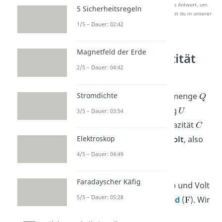
Nach Beantwortung speichern wir deine Antwort, um
5 Sicherheitsregeln
Studyflix zu verbessern. Mehr dazu erfährst du in unserer
Datenschutzerklärung
.
1/5 – Dauer: 02:42
Magnetfeld der Erde
Elektrische Kapazität
2/5 – Dauer: 04:42
Einheit
Stromdichte
Als Quotient aus Ladungsmenge
und elektrischer Spannung
3/5 – Dauer: 03:54
besitzt die elektrische Kapazität
die Einheit
Coulomb pro Volt
, also
Elektroskop
4/5 – Dauer: 04:49
.
Faradayscher Käfig
Der Quotient aus Coulomb und Volt
5/5 – Dauer: 05:28
beschreibt die Einheit
Farad
(
). Wir
haben also