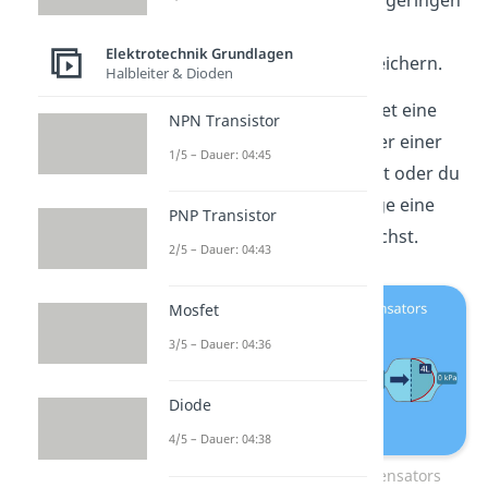
Du brauchst nur einen geringen
Druck, um ein hohes
Elektrotechnik Grundlagen
Wasservolumen zu speichern.
Halbleiter & Dioden
Beim Kondensator bedeutet eine
NPN Transistor
hohe Kapazität also, dass er einer
1/5 – Dauer: 04:45
hohen Spannung standhält oder du
für dieselbe Ladungsmenge eine
PNP Transistor
geringere Spannung brauchst.
2/5 – Dauer: 04:43
Mosfet
3/5 – Dauer: 04:36
Diode
4/5 – Dauer: 04:38
Wasseranalogie des Kondensators