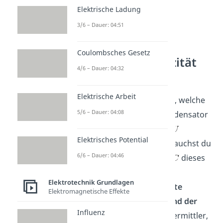
Elektrische Ladung
3/6 – Dauer: 04:51
Coulombsches Gesetz
Elektrische Kapazität
4/6 – Dauer: 04:32
Formel
Elektrische Arbeit
Wenn du wissen möchtest, welche
5/6 – Dauer: 04:08
Ladungsmenge
ein Kondensator
bei gegebener
Spannung
Elektrisches Potential
aufnehmen kann, dann brauchst du
6/6 – Dauer: 04:46
die
elektrische Kapazität
dieses
Kondensators. Sie ist die
Elektrotechnik Grundlagen
Proportionalitätskonstante
Elektromagnetische Effekte
zwischen
der Ladung
und der
Influenz
Spannung U
, also der Vermittler,