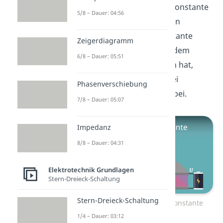
kommt die Dielektrizitätskonstante
5/8 – Dauer: 04:56
ins Spiel. Wenn du wissen
möchtest, was diese Konstante
Zeigerdiagramm
genau ist und was sie mit dem
6/8 – Dauer: 05:51
Plattenkondensator zu tun hat,
dann schaue unbedingt bei
Phasenverschiebung
unserem Beitrag dazu vorbei.
7/8 – Dauer: 05:07
Impedanz
8/8 – Dauer: 04:31
Elektrotechnik Grundlagen
Stern-Dreieck-Schaltung
Stern-Dreieck-Schaltung
Zum Video: Dielektrizitätskonstante
1/4 – Dauer: 03:12