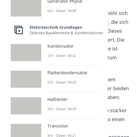
Generator Physik
beginnt sich die Membran
6/6 – Dauer: 04:08
auszudehnen. Dadurch erhöht sich
auch die Menge an Wasser, die sich
Elektrotechnik Grundlagen
an der Membran anstaut. Dieses
Diskrete Bauelemente & Kondensatoren
Wasser wird also gespeichert. Die
Kondensator
gespeicherte Wassermenge ist
1/4 – Dauer: 04:32
damit direkt proportional zum
Druck.
Plattenkondensator
Eine hohe Kapazität in diesem
2/4 – Dauer: 04:25
Beispiel kann daher eine der beiden
folgenden Bedeutungen haben:
Halbleiter
3/4 – Dauer: 04:54
Die Membran lässt sich stärker
ausdehnen. Sie hält also einen
Transistor
größeren Druck aus.
4/4 – Dauer: 05:21