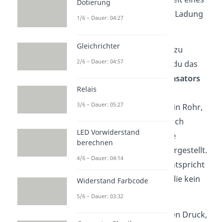
Dotierung
Kondensators, elektrische Ladung
1/6 – Dauer: 04:27
zu speichern.
Gleichrichter
Um das nochmal genauer zu
2/6 – Dauer: 04:57
veranschaulichen, kannst du das
Wassermodell des Kondensators
Relais
betrachten. Hier wird ein
3/6 – Dauer: 05:27
elektrischer Leiter durch ein Rohr,
die elektrische Ladung durch
LED Vorwiderstand
Wasser und die elektrische
berechnen
Spannung durch
Druck
dargestellt.
4/6 – Dauer: 04:14
Der Kondensator selbst entspricht
einer flexiblen Membran, die kein
Widerstand Farbcode
Wasser durchlässt.
5/6 – Dauer: 03:32
Erhöhst du schrittweise den Druck,