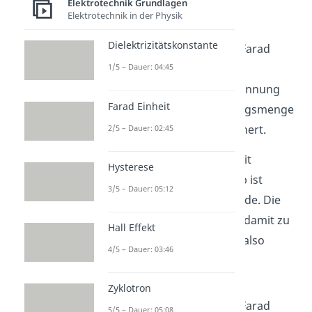
Elektrotechnik Grundlagen
Elektrotechnik in der Physik
.
Dielektrizitätskonstante
Eine Kapazität von einem Farad
bedeutet also, dass der
1/5 – Dauer: 04:45
Kondensator bei einer Spannung
Farad Einheit
von einem Volt eine Ladungsmenge
von einem Coulomb speichert.
2/5 – Dauer: 02:45
Wir können aber die Einheit
Hysterese
umschreiben. Ein Coulomb ist
3/5 – Dauer: 05:12
gerade eine Amperesekunde. Die
Einheit der Kapazität wird damit zu
Hall Effekt
Amperesekunde pro Volt, also
4/5 – Dauer: 03:46
.
Zyklotron
Eine Kapazität von einem Farad
5/5 – Dauer: 05:08