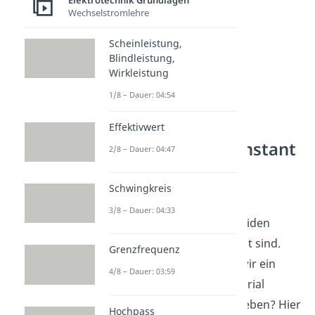
Elektrotechnik Grundlagen
Wechselstromlehre
Scheinleistung,
Blindleistung,
Wirkleistung
1/8 – Dauer: 04:54
Effektivwert
Dielektrizitätskonstant
2/8 – Dauer: 04:47
e
Schwingkreis
Für das Beispiel haben wir
3/8 – Dauer: 04:33
angenommen, dass die beiden
Platten durch Luft getrennt sind.
Grenzfrequenz
Was aber passiert, wenn wir ein
4/8 – Dauer: 03:59
anderes isolierendes Material
zwischen den Platten schieben? Hier
Hochpass