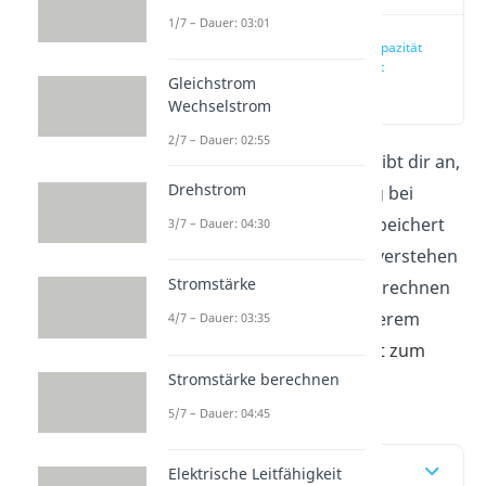
1/7 – Dauer: 03:01
Elektrische Kapazität
einfach erklärt
Gleichstrom
(00:12)
Wechselstrom
2/7 – Dauer: 02:55
Die elektrische Kapazität gibt dir an,
Drehstrom
wie viel elektrische Ladung bei
gegebener Spannung gespeichert
3/7 – Dauer: 04:30
werden kann. Wie du das verstehen
Stromstärke
und wie du Kapazitäten berechnen
kannst, erfährst du in unserem
4/7 – Dauer: 03:35
Beitrag. Hier geht es direkt zum
Stromstärke berechnen
Video
.
5/7 – Dauer: 04:45
Inhaltsübersicht
Elektrische Leitfähigkeit