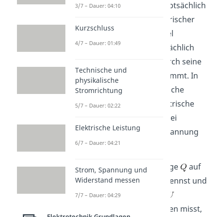
Ein Kondensator wird hauptsächlich
3/7 – Dauer: 04:10
zur Speicherung von elektrischer
Kurzschluss
Ladung verwendet. Wie viel
4/7 – Dauer: 01:49
elektrische Ladung er tatsächlich
aufnehmen kann, wird durch seine
Technische und
elektrische Kapazität bestimmt. In
physikalische
Worten teilt dir die elektrische
Stromrichtung
Kapazität mit, wie viel elektrische
5/7 – Dauer: 02:22
Ladung ein Kondensator bei
Elektrische Leistung
gegebener elektrischer Spannung
6/7 – Dauer: 04:21
aufnehmen kann.
Wenn du die Ladungsmenge
auf
Strom, Spannung und
den Kondensatorplatten kennst und
Widerstand messen
die elektrische Spannung
7/7 – Dauer: 04:29
zwischen den beiden Platten misst,
Elektrotechnik Grundlagen