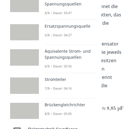
Spannungsquellen
ausrechnen. Das
bezeichnet die
4/8 – Dauer: 03:47
Fläche der Kondensatorplatten, das
deren Abstand und
ist die
Ersatzspannungsquelle
elektrische Feldkonstante.
5/8 – Dauer: 04:27
Sagen wir der Plattenkondensator
Äquivalente Strom- und
besteht aus zwei Platten, die jeweils
Spannungsquellen
eine Fläche
besitzen
6/8 – Dauer: 02:56
und voneinander durch den
Abstand
getrennt
Stromteiler
sind. Dann erhältst du für die
7/8 – Dauer: 04:16
Kapazität C
Brückengleichrichter
8/8 – Dauer: 05:05
.