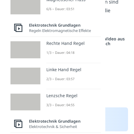
bezeichnet. Kondensatoren sind
6/6 – Dauer: 03:51
aber elektrische Bauteile, die
Kapazität hingegen eine
Elektrotechnik Grundlagen
physikalische Größe.
Regeln Elektromagnetische Effekte
Studyflix vernetzt: Hier ein Video aus
Rechte Hand Regel
einem anderen Bereich
1/3 – Dauer: 04:18
Linke Hand Regel
2/3 – Dauer: 03:57
Lenzsche Regel
3/3 – Dauer: 04:55
Elektrotechnik Grundlagen
Elektrotechnik & Sicherheit