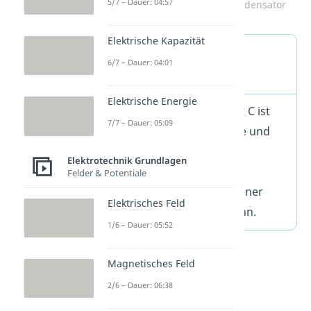
5/7 – Dauer: 04:57
Isolierte Leiter & Plattenkondensator
Elektrische Kapazität
Elektrische Kapazität
6/7 – Dauer: 04:01
Definition
Elektrische Energie
Die elektrische Kapazität C ist
7/7 – Dauer: 05:09
eine physikalische Größe und
ein Maß dafür, wie viel
Elektrotechnik Grundlagen
Ladungsmenge ein
Felder & Potentiale
Kondensator bei gegebener
Elektrisches Feld
Spannung speichern kann.
1/6 – Dauer: 05:52
Magnetisches Feld
2/6 – Dauer: 06:38