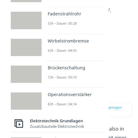
.
Fadenstrahlrohr
5/8 – Dauer: 05:28
Wirbelstrombremse
6/8 – Dauer: 04:55
Brückenschaltung
7/8 – Dauer: 05:19
Kapazität eines
Kondensators
Operationsverstärker
8/8 – Dauer: 04:14
zur Stelle im Video springen
(01:26)
Elektrotechnik Grundlagen
Zusatzbauteile Elektrotechnik
Die Kapazität C beschreibt also in
gewisser Weise die Fähigkeit eines