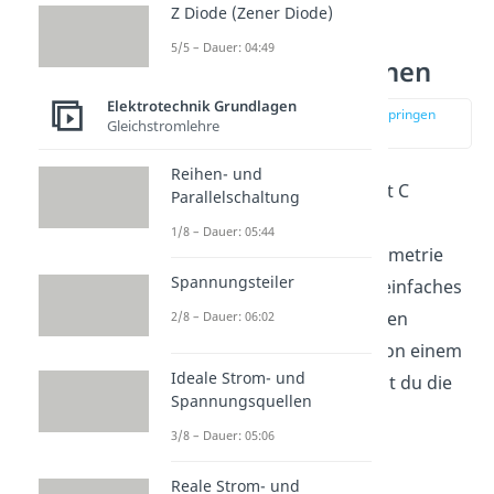
Z Diode (Zener Diode)
5/5 – Dauer: 04:49
Kapazität berechnen
Elektrotechnik Grundlagen
zur Stelle im Video springen
Gleichstromlehre
(02:55)
Reihen- und
Wie genau du die Kapazität C
Parallelschaltung
berechnen kannst, hängt
1/8 – Dauer: 05:44
insbesondere von der Geometrie
Spannungsteiler
des Kondensators ab. Als einfaches
Beispiel schauen wir uns den
2/8 – Dauer: 06:02
Plattenkondensator
an. Von einem
Ideale Strom- und
Plattenkondensator kannst du die
Spannungsquellen
Kapazität mit der Formel
3/8 – Dauer: 05:06
Reale Strom- und