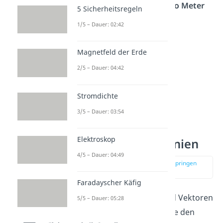
Einheit auch als
Volt [V] pro Meter
5 Sicherheitsregeln
[m]
ausdrücken (V/m).
1/5 – Dauer: 02:42
Magnetfeld der Erde
2/5 – Dauer: 04:42
Stromdichte
3/5 – Dauer: 03:54
Elektroskop
Elektrische Feldlinien
4/5 – Dauer: 04:49
zur Stelle im Video springen
(00:49)
Faradayscher Käfig
Elektrische Feldlinien
sind Vektoren
5/5 – Dauer: 05:28
des elektrischen Feldes, die den