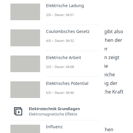
durch:
Elektrische Ladung
3/6 – Dauer: 04:51
F = E • q
2
Die elektrische Feldstärke gibt also
Coulombsches Gesetz
den Zusammenhang zwischen der
4/6 – Dauer: 04:32
elektrischen Kraft und einer
Probeladung an. Außerdem zeigt
Elektrische Arbeit
die elektrische Kraft und die
5/6 – Dauer: 04:08
Feldstärke immer in die gleiche
Richtung. Durch Umstellung der
Elektrisches Potential
Formel kannst die elektrische Kraft
6/6 – Dauer: 04:46
berechnen durch:
Elektrotechnik Grundlagen
Elektromagnetische Effekte
Influenz
Die Definition der elektrischen