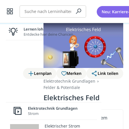
Suche
Neu: Karriere
Lernen lohnt sich!
Entdecke hier deine Chancen.
Lernplan
Merken
Link teilen
Elektrotechnik Grundlagen
Felder & Potentiale
Elektrisches Feld
Elektrotechnik Grundlagen
Strom
Wichtige Inhalte in diesem
Video
Elektrischer Strom