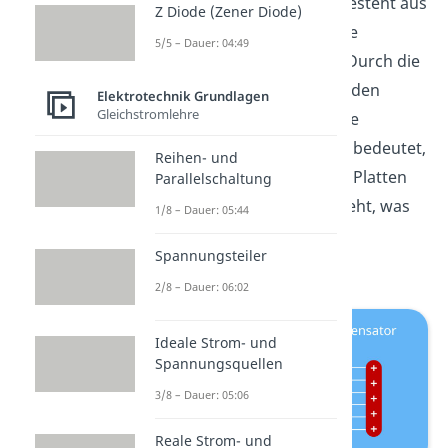
Ein
Plattenkondensator
besteht aus
Z Diode (Zener Diode)
zwei Platten, an denen eine
5/5 – Dauer: 04:49
Spannung angelegt wird. Durch die
Spannung besitzen die beiden
Elektrotechnik Grundlagen
Gleichstromlehre
Platten eine gegensätzliche
elektrische Ladung Q. Das bedeutet,
Reihen- und
dass zwischen den beiden Platten
Parallelschaltung
ein elektrisches Feld entsteht, was
1/8 – Dauer: 05:44
von der positiven Platte zu
Spannungsteiler
negativen Platte geht.
2/8 – Dauer: 06:02
Ideale Strom- und
Spannungsquellen
3/8 – Dauer: 05:06
Reale Strom- und