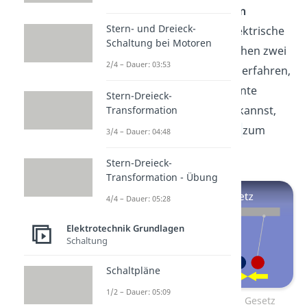
Mithilfe des
Coulombschen
Stern- und Dreieck-
Gesetzes
kannst du die elektrische
Schaltung bei Motoren
Kraft berechnen, die zwischen zwei
2/4 – Dauer: 03:53
Ladungen existiert. Um zu erfahren,
wie du genau die sogenannte
Stern-Dreieck-
Coulombkraft berechnen kannst,
Transformation
schau dir unseren
Beitrag
zum
3/4 – Dauer: 04:48
Coulombschen Gesetz an
.
Stern-Dreieck-
Transformation - Übung
4/4 – Dauer: 05:28
Elektrotechnik Grundlagen
Schaltung
Schaltpläne
1/2 – Dauer: 05:09
Zum Video: Coulombsches Gesetz