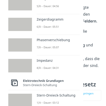
Das durch einen
5/8 – Dauer: 04:56
Plattenkondensator erzeugte
elektrische Feld gehört zu den
Zeigerdiagramm
homogenen elektrischen Feldern
.
6/8 – Dauer: 05:51
Das sind Felder, in denen die
Richtung der elektrischen
Phasenverschiebung
Feldstärke
ortsunabhängig
und
7/8 – Dauer: 05:07
damit konstant ist. Einfach
ausgedrückt bedeutet das, dass die
Impedanz
Feldlinien
parallel
zueinander sind.
8/8 – Dauer: 04:31
Elektrotechnik Grundlagen
Coulombsches Gesetz
Stern-Dreieck-Schaltung
zur Stelle im Video springen
Stern-Dreieck-Schaltung
(04:44)
1/4 – Dauer: 03:12