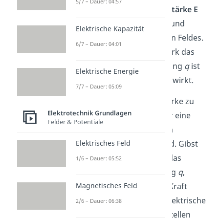
5/7 – Dauer: 04:57
Mit der
elektrischen Feldstärke
E
beschreibst du die Stärke und
Elektrische Kapazität
Richtung eines elektrischen Feldes.
6/7 – Dauer: 04:01
Sie gibt dir also an, wie stark das
elektrische Feld einer Ladung
q
ist
Elektrische Energie
und in welche Richtung es wirkt.
7/7 – Dauer: 05:09
Um die elektrische Feldstärke zu
Elektrotechnik Grundlagen
messen, benötigst du aber eine
Felder & Potentiale
zweite Ladung
q
, die auch
2
Elektrisches Feld
Probeladung
genannt wird. Gibst
du die Probeladung
q
in das
1/6 – Dauer: 05:52
2
elektrische Feld der Ladung
q
,
Magnetisches Feld
kannst du die elektrische Kraft
messen. Die gemessene elektrische
2/6 – Dauer: 06:38
Kraft kannst du auch darstellen