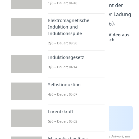
1/6 – Dauer: 04:40
Feldstärke E ist der Quotient der
elektrischen Kraft
F
und der Ladung
Elektromagnetische
q
der Probeladung (
E=F/q
).
2
2
Induktion und
Induktionsspule
Studyflix vernetzt: Hier ein Video aus
einem anderen Bereich
2/6 – Dauer: 08:30
Induktionsgesetz
3/6 – Dauer: 04:14
Selbstinduktion
4/6 – Dauer: 05:07
Lorentzkraft
5/6 – Dauer: 05:03
Nach Beantwortung speichern wir deine Antwort, um
Magnetischer Fluss