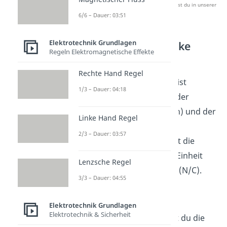
Studyflix zu verbessern. Mehr dazu erfährst du in unserer
Datenschutzerklärung
.
6/6 – Dauer: 03:51
Elektrotechnik Grundlagen
Elektrische Feldstärke
Regeln Elektromagnetische Effekte
Einheit
Rechte Hand Regel
Die elektrische Feldstärke ist
1/3 – Dauer: 04:18
definiert als der Quotient der
elektrischen Kraft (Newton) und der
Linke Hand Regel
Ladung der Probeladung
2/3 – Dauer: 03:57
(Coulomb). Deshalb besitzt die
elektrische Feldstärke die Einheit
Lenzsche Regel
Newton N pro Coulomb C
(N/C).
3/3 – Dauer: 04:55
Elektrotechnik Grundlagen
Elektrotechnik & Sicherheit
Durch Umformung kannst du die