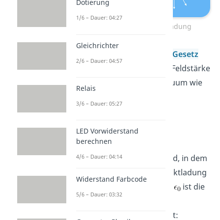
Dotierung
1/6 – Dauer: 04:27
Elektrisches Feld Punktladung
Gleichrichter
Nach dem
Coulombschen Gesetz
2/6 – Dauer: 04:57
kannst du die elektrische Feldstärke
einer Punktladung im Vakuum wie
Relais
folgt berechnen:
3/6 – Dauer: 05:27
LED Vorwiderstand
berechnen
Dabei ist
die Ladung der
4/6 – Dauer: 04:14
Punktladung,
der Abstand, in dem
die Feldstärke von der Punktladung
Widerstand Farbcode
bestimmt werden soll und
ist die
5/6 – Dauer: 03:32
sogenannte
elektrische
Feldkonstante
und beträgt: