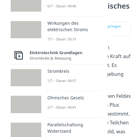
Was ist ein elektrisches
6/7 – Dauer: 04:46
Feld?
Wirkungen des
zur Stelle im Video springen
elektrischen Stroms
(00:15)
7/7 – Dauer: 03:15
Ein
elektrisches Feld
ist ein
Elektrotechnik Grundlagen
unsichtbares Feld, das eine Kraft auf
Stromkreis & Messung
geladene Teilchen auswirkt. Es
Stromkreis
existiert immer in der Umgebung
1/7 – Dauer: 04:57
einer elektrischen Ladung.
Die Richtung des elektrischen Feldes
Ohmsches Gesetz
wird durch das Vorzeichen Plus
2/7 – Dauer: 04:41
oder Minus der Ladung
q
bestimmt.
Das heißt, positiv geladene Teilchen
Parallelschaltung
Widerstand
besitzen ein elektrisches Feld, was