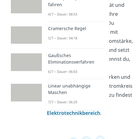
Grundbegriff der Elektrizität und
fahren
beschreibt, wie Ladungen ihre
4/7 – Dauer: 08:53
Umgebung beeinflussen. Du
Cramersche Regel
rechnest in der Elektrizität mit
5/7 – Dauer: 04:18
Größen wie Spannung, Stromstärke,
Widerstand und Leistung und setzt
Gaußsches
Formeln sicher um. So erkennst du,
Eliminationsverfahren
wie elektrische Bauteile in
6/7 – Dauer: 06:03
Schaltungen zusammenwirken und
warum sich die Werte im Stromkreis
Linear unabhängige
Maschen
ändern. Weitere Videos dazu findest
7/7 – Dauer: 06:29
du in unserem
Elektrotechnikbereich
.