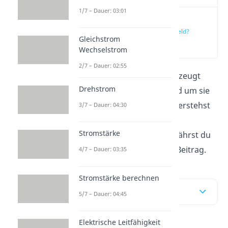
1/7 – Dauer: 03:01
Was ist ein
elektrisches Feld?
Gleichstrom
(00:15)
Wechselstrom
2/7 – Dauer: 02:55
Eine elektrische Ladung erzeugt
Drehstrom
immer ein elektrisches Feld um sie
herum. Was du darunter verstehst
3/7 – Dauer: 04:30
und wie du die elektrische
Stromstärke
Feldstärke berechnest, erfährst du
im
Video
und in unserem Beitrag.
4/7 – Dauer: 03:35
Stromstärke berechnen
Inhaltsübersicht
5/7 – Dauer: 04:45
Elektrische Leitfähigkeit