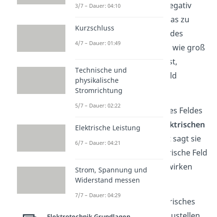
von ihnen wegführt und negativ
3/7 – Dauer: 04:10
geladene Teilchen eines, was zu
Kurzschluss
ihnen hinführt. Die Stärke des
4/7 – Dauer: 01:49
Feldes ist davon abhängig, wie groß
die Ladung des Teilchens ist,
Technische und
welches das elektrische Feld
physikalische
erzeugt.
Stromrichtung
5/7 – Dauer: 02:22
Die Richtung und Stärke des Feldes
beschreibst du mit der
elektrischen
Elektrische Leistung
Feldstärke
. Einfach gesagt sagt sie
6/7 – Dauer: 04:21
dir, welche Kraft das elektrische Feld
auf andere Ladungen auswirken
Strom, Spannung und
kann.
Widerstand messen
7/7 – Dauer: 04:29
Um ein unsichtbares elektrisches
Feld trotzdem bildlich darzustellen,
Elektrotechnik Grundlagen