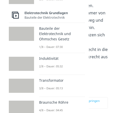
die Feldlinien zusammen.
Die Feldlinien gehen immer von
Elektrotechnik Grundlagen
Bauteile der Elektrotechnik
der positiven Ladung weg und
zur negativen Ladung hin.
Bauteile der
Elektrotechnik und
Die Feldlinien überkreuzen sich
Ohmsches Gesetz
nicht.
1/8 – Dauer: 07:30
Feldlinien treten senkrecht in die
Ladungen ein und senkrecht aus
Induktivität
den Ladungen aus.
2/8 – Dauer: 05:32
Transformator
Elektrisches Feld
3/8 – Dauer: 05:13
Punktladung
zur Stelle im Video springen
Braunsche Röhre
(02:53)
4/8 – Dauer: 04:45