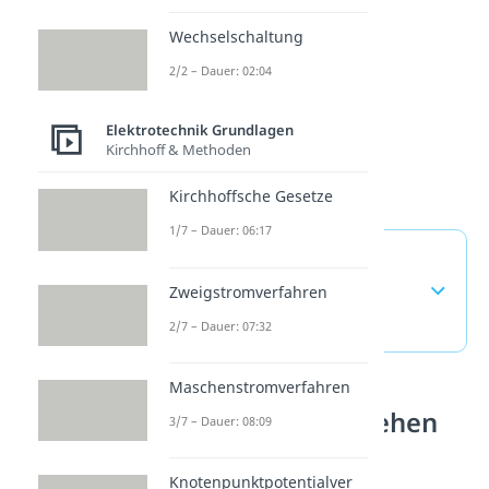
Wechselschaltung
2/2 – Dauer: 02:04
Elektrotechnik Grundlagen
Kirchhoff & Methoden
Kirchhoffsche Gesetze
1/7 – Dauer: 06:17
Elektrisches Feld —
häufigste Fragen
Zweigstromverfahren
(ausklappen)
2/7 – Dauer: 07:32
Maschenstromverfahren
Elektrizität verstehen
3/7 – Dauer: 08:09
Das elektrische Feld ist ein
Knotenpunktpotentialver