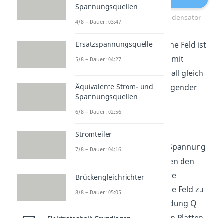
Spannungsquellen
Elektrisches Feld Plattenkondensator
4/8 – Dauer: 03:47
Ersatzspannungsquelle
Das entstandene elektrische Feld ist
ortsunabhängig und ist somit
5/8 – Dauer: 04:27
zwischen den Platten überall gleich
stark. Du kannst es mit folgender
Äquivalente Strom- und
Spannungsquellen
Formel berechnen:
6/8 – Dauer: 02:56
Stromteiler
Dabei ist
die angelegte Spannung
7/8 – Dauer: 04:16
und
der Abstand zwischen den
beiden Platten. Eine weitere
Brückengleichrichter
Möglichkeit, das elektrische Feld zu
8/8 – Dauer: 05:05
berechnen, ist über die Ladung Q
und die Fläche A der beiden Platten.