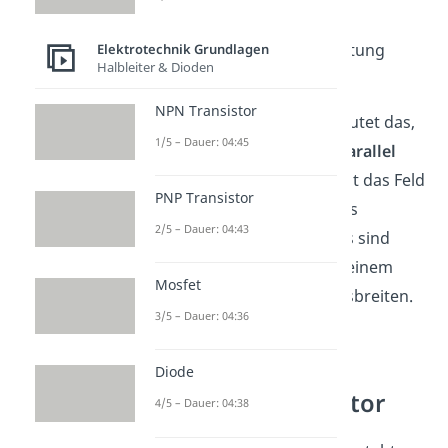
Feldern
. Das sind Felder,
deren Feldstärke und Richtung
Elektrotechnik Grundlagen
Halbleiter & Dioden
ortsabhängig
sind.
NPN Transistor
Einfach ausgedrückt bedeutet das,
1/5 – Dauer: 04:45
dass die Feldlinien
nicht
parallel
zueinander sind. Du kannst das Feld
PNP Transistor
einer Punktladung auch als
2/5 – Dauer: 04:43
Radialfeld bezeichnen. Das sind
Felder, die sich radial von einem
Mosfet
bestimmten Punkt aus ausbreiten.
3/5 – Dauer: 04:36
Elektrisches Feld
Diode
Plattenkondensator
4/5 – Dauer: 04:38