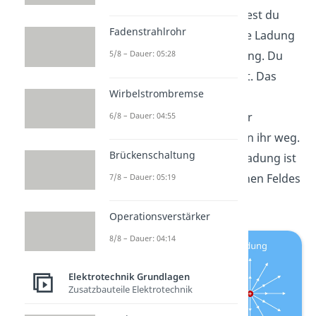
Als
Punktladung
bezeichnest du
Fadenstrahlrohr
eine idealisierte elektrische Ladung
5/8 – Dauer: 05:28
ohne räumliche Ausdehnung. Du
siehst sie einfach als Punkt. Das
Wirbelstrombremse
elektrische Feld um eine
Punktladung geht bei einer
6/8 – Dauer: 04:55
positiven Ladung radial von ihr weg.
Brückenschaltung
Bei einer negativen Punktladung ist
die Richtung des elektrischen Feldes
7/8 – Dauer: 05:19
radial zur Ladung.
Operationsverstärker
8/8 – Dauer: 04:14
Elektrotechnik Grundlagen
Zusatzbauteile Elektrotechnik