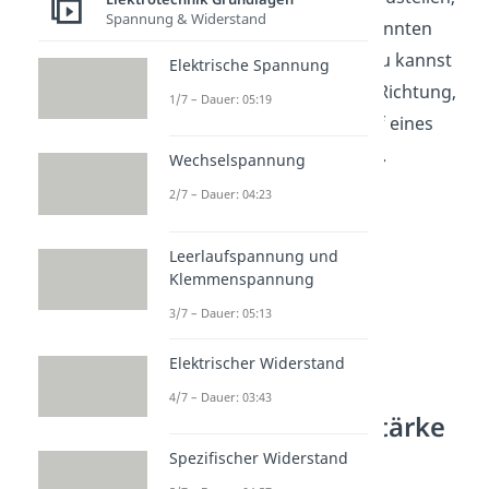
Spannung & Widerstand
verwendest du die sogenannten
elektrischen Feldlinien
. Du kannst
Elektrische Spannung
mithilfe der Feldlinien die Richtung,
1/7 – Dauer: 05:19
die Stärke und den Verlauf eines
elektrischen Feldes zeigen.
Wechselspannung
2/7 – Dauer: 04:23
Leerlaufspannung und
Klemmenspannung
3/7 – Dauer: 05:13
Elektrischer Widerstand
4/7 – Dauer: 03:43
Elektrische Feldstärke
Formel
Spezifischer Widerstand