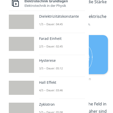
Elektrotechnik Grundlagen
Verlauf, die Richtung und die Stärke
Elektrotechnik in der Physik
darstellen. Du verwendest
Feldlinienbilder also, um elektrische
Dielektrizitätskonstante
Felder
visuell darzustellen
.
1/5 – Dauer: 04:45
Farad Einheit
2/5 – Dauer: 02:45
Hysterese
3/5 – Dauer: 05:12
Elektrische Feldlinien
Hall Effekt
4/5 – Dauer: 03:46
Für Feldlinien gilt:
Je stärker das elektrische Feld in
Zyklotron
einem Bereich, desto näher sind
5/5 – Dauer: 05:08