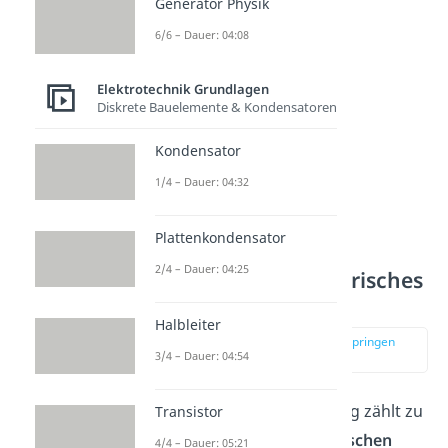
Generator Physik
6/6 – Dauer: 04:08
Elektrotechnik Grundlagen
Diskrete Bauelemente & Kondensatoren
Kondensator
1/4 – Dauer: 04:32
Plattenkondensator
2/4 – Dauer: 04:25
Inhomogenes elektrisches
Feld
Halbleiter
zur Stelle im Video springen
3/4 – Dauer: 04:54
(01:10)
Das Feld einer Punktladung zählt zu
Transistor
den
inhomogenen elektrischen
4/4 – Dauer: 05:21