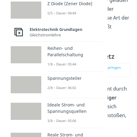
und das linke Ende negativ geladen
Z Diode (Zener Diode)
ist, aber insgesamt bleibt der
5/5 – Dauer: 04:49
Metallstab ungeladen. Diese Art der
Ladungsverschiebung
heißt
Elektrotechnik Grundlagen
Influenz
.
Gleichstromlehre
Reihen- und
Parallelschaltung
Coulombsches Gesetz
1/8 – Dauer: 05:44
zur Stelle im Video springen
(02:51)
Spannungsteiler
2/8 – Dauer: 06:02
Der Zeigerausschlag kommt durch
die
Abstoßung gleichnamiger
Ideale Strom- und
Ladungen
zustande. Dass sich
Spannungsquellen
gleichnamige Ladungen abstoßen,
3/8 – Dauer: 05:06
war eine experimentelle
Beobachtung.
Reale Strom- und