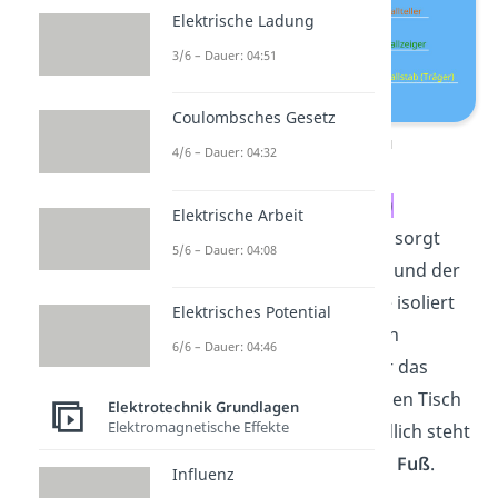
Elektrische Ladung
3/6 – Dauer: 04:51
Coulombsches Gesetz
Elektroskop Aufbau
4/6 – Dauer: 04:32
Ein
Isoliergummi (Isolator)
Elektrische Arbeit
unterhalb der Metallplatte sorgt
5/6 – Dauer: 04:08
dafür, dass der Metallstab und der
Metallzeiger vom Gehäuse isoliert
Elektrisches Potential
sind. Ohne Isolator würden
6/6 – Dauer: 04:46
elektrische Ladungen über das
Gehäuse und somit über den Tisch
Elektrotechnik Grundlagen
Elektromagnetische Effekte
entladen werden. Letztendlich steht
das Elektroskop auf einem
Fuß
.
Influenz