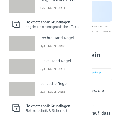
6/6 – Dauer: 03:51
Elektrotechnik Grundlagen
Regeln Elektromagnetische Effekte
Nach Beantwortung speichern wir deine Antwort, um
Studyflix zu verbessern. Mehr dazu erfährst du in unserer
Datenschutzerklärung
.
Rechte Hand Regel
1/3 – Dauer: 04:18
Wie funktioniert ein
Elektroskop?
Linke Hand Regel
2/3 – Dauer: 03:57
zur Stelle im Video springen
(03:20)
Lenzsche Regel
Ziel eines Elektroskops ist es, die
3/3 – Dauer: 04:55
elektrische Ladung
eines
Körpers
zu bestimmen
. Die
Elektrotechnik Grundlagen
Elektrotechnik & Sicherheit
Funktionsweise beruht darauf, dass