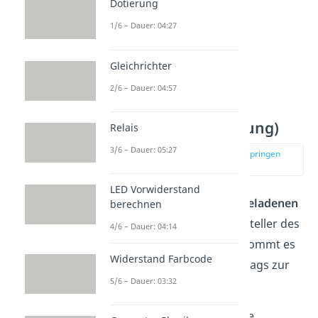
Dotierung
1/6 – Dauer: 04:27
Gleichrichter
2/6 – Dauer: 04:57
Influenz
(Ladungsverschiebung)
Relais
3/6 – Dauer: 05:27
zur Stelle im Video springen
(01:47)
LED Vorwiderstand
Wenn du dich mit einem
geladenen
berechnen
Gegenstand
an den Metallteller des
4/6 – Dauer: 04:14
Elektroskops annäherst, kommt es
Widerstand Farbcode
im Zuge des Zeigerausschlags zur
5/6 – Dauer: 03:32
sogenannten
Influenz
.
Die
Influenz
bezeichnet die