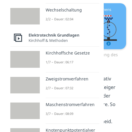
Wechselschaltung
2/2 – Dauer: 02:04
Elektrotechnik Grundlagen
Kirchhoff & Methoden
Kirchhoffsche Gesetze
Elektroskop zur Bestimmung des
Vorzeichens
1/7 – Dauer: 06:17
Wenn der Körper also negativ
Zweigstromverfahren
geladen ist, wird sich der Zeiger
2/7 – Dauer: 07:32
mehr abstoßen
, als wenn der
Körper positiv geladen wäre. So
Maschenstromverfahren
weißt du über die Art der
3/7 – Dauer: 08:09
elektrischen Ladung Bescheid.
Knotenpunktpotentialver