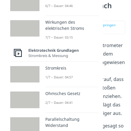
Elektroskop einfach
6/7 – Dauer: 04:46
erklärt
Wirkungen des
zur Stelle im Video springen
elektrischen Stroms
(00:09)
7/7 – Dauer: 03:15
Ein
Elektroskop
, auch Elektrometer
Elektrotechnik Grundlagen
genannt, ist ein Gerät, mit dem
Stromkreis & Messung
elektrische Ladungen nachgewiesen
Stromkreis
werden können. Seine
1/7 – Dauer: 04:57
Funktionsweise beruht darauf, dass
sich gleiche Ladungen abstoßen
Ohmsches Gesetz
und ungleiche Ladungen anziehen.
2/7 – Dauer: 04:41
Bei gleichen Ladungen schlägt das
Elektroskop mit seinem Zeiger aus.
Parallelschaltung
Widerstand
Du kannst dir das einfach gesagt so