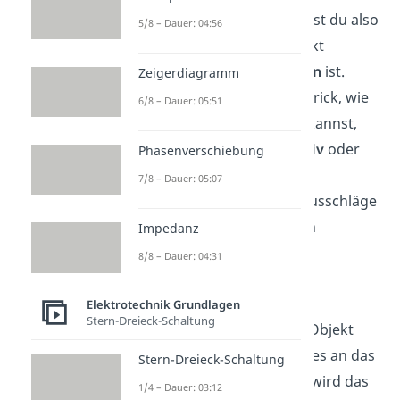
Mit dem Elektroskop kannst du also
5/8 – Dauer: 04:56
herausfinden, ob ein Objekt
generell
elektrisch geladen
ist.
Zeigerdiagramm
Dabei gibt es noch einen Trick, wie
6/8 – Dauer: 05:51
du zusätzlich bestimmen kannst,
inwiefern ein Objekt
positiv
oder
Phasenverschiebung
negativ
geladen ist. Dazu
7/8 – Dauer: 05:07
vergleichst du die Zeigerausschläge
der beiden unterschiedlich
Impedanz
geladenen Objekte.
8/8 – Dauer: 04:31
Du gehst so vor:
Elektrotechnik Grundlagen
Stern-Dreieck-Schaltung
Zunächst lädst du ein Objekt
negativ auf und hältst es an das
Stern-Dreieck-Schaltung
Elektroskop. Dadurch wird das
1/4 – Dauer: 03:12