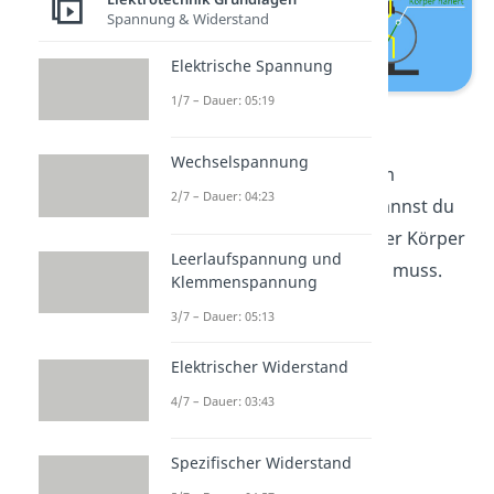
Spannung & Widerstand
Elektrische Spannung
1/7 – Dauer: 05:19
Das Elektroskop
Wechselspannung
Sobald der
Metallzeiger
im
2/7 – Dauer: 04:23
Elektroskop ausschlägt, kannst du
dir also sicher sein, dass der Körper
Leerlaufspannung und
auch wirklich
geladen
sein muss.
Klemmenspannung
3/7 – Dauer: 05:13
Elektrischer Widerstand
4/7 – Dauer: 03:43
Spezifischer Widerstand