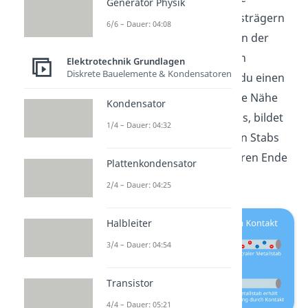
Generator Physik
Umverteilung von Ladungsträgern
6/6 – Dauer: 04:08
in einem Objekt, weil sich in der
Nähe elektrische Ladungen
Elektrotechnik Grundlagen
Diskrete Bauelemente & Kondensatoren
befinden. Das heißt, legst du einen
geladenen Metallstab in die Nähe
Kondensator
eines neutralen Metallstabs, bildet
1/4 – Dauer: 04:32
sich am Ende des neutralen Stabs
eine positive und am anderen Ende
Plattenkondensator
eine negative Ladung aus.
2/4 – Dauer: 04:25
Halbleiter
3/4 – Dauer: 04:54
Transistor
4/4 – Dauer: 05:21