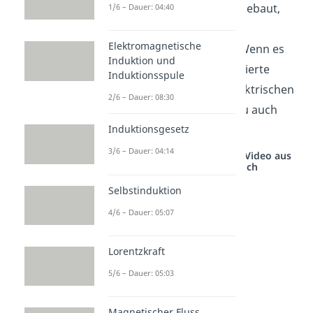
Ist ein Elektroskop so aufgebaut,
1/6 – Dauer: 04:40
nennst du es
Elektromagnetische
auch
Zeigerelektroskop
. Wenn es
Induktion und
zusätzlich noch eine kalibrierte
Induktionsspule
Skala zur Messung der elektrischen
2/6 – Dauer: 08:30
Ladung besitzt, sprichst du auch
von einem
Elektrometer
.
Induktionsgesetz
3/6 – Dauer: 04:14
Studyflix vernetzt: Hier ein Video aus
einem anderen Bereich
Selbstinduktion
4/6 – Dauer: 05:07
Lorentzkraft
5/6 – Dauer: 05:03
Magnetischer Fluss