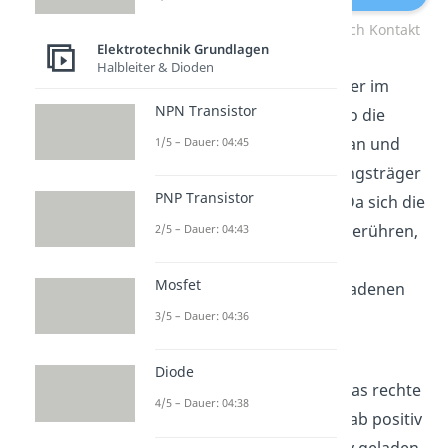
Influenz und Aufladung durch Kontakt
Elektrotechnik Grundlagen
Halbleiter & Dioden
Die positiven Ladungsträger im
NPN Transistor
geladenen Stab ziehen also die
negativen Ladungsträger an und
1/5 – Dauer: 04:45
stoßen die positiven Ladungsträger
PNP Transistor
im ungeladenen Stab ab. Da sich die
beiden Metallstäbe nicht berühren,
2/5 – Dauer: 04:43
können keine negativen
Mosfet
Ladungsträger vom ungeladenen
zum geladenen Stab
3/5 – Dauer: 04:36
„hinüberspringen“.
Diode
Das bedeutet, dass zwar das rechte
4/5 – Dauer: 04:38
Ende vom ungeladenen Stab positiv