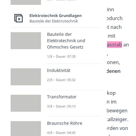
Das Elektroskop ist zu Beginn
Elektrotechnik Grundlagen
immer
neutral geladen
, wodurch
Bauteile der Elektrotechnik
sein
Metallzeiger
senkrecht nach
Bauteile der
unten steht. Wenn du dich mit
Elektrotechnik und
dem
negativ
geladenen Glasstab
an
Ohmsches Gesetz
den
Metallteller
annäherst,
1/8 – Dauer: 07:30
verschieben sich die Elektronen,
Induktivität
aber auch die
positiv geladenen
Protonen
im Elektroskop.
2/8 – Dauer: 05:32
Die Elektronen im Elektroskop
Transformator
werden von den Elektronen im
3/8 – Dauer: 05:13
Glasstab abgestoßen und bewegen
sich zu Metallstab und Metallzeiger.
Braunsche Röhre
Die Protonen hingegen werden von
4/8 – Dauer: 04:45