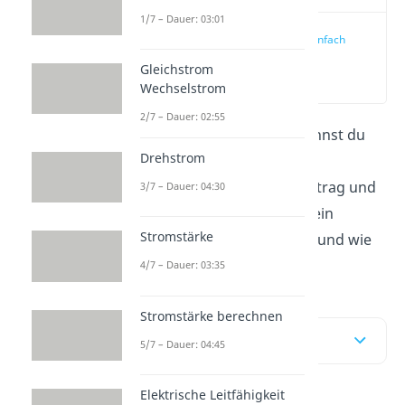
1/7 – Dauer: 03:01
Elektroskop einfach
erklärt
Gleichstrom
(00:09)
Wechselstrom
2/7 – Dauer: 02:55
Mit einem
Elektroskop
kannst du
Drehstrom
eine elektrische Ladung
nachweisen. In diesem Beitrag und
3/7 – Dauer: 04:30
im
Video
erfährst du, wie ein
Stromstärke
Elektroskop aufgebaut ist und wie
es funktioniert.
4/7 – Dauer: 03:35
Stromstärke berechnen
Inhaltsübersicht
5/7 – Dauer: 04:45
Elektrische Leitfähigkeit