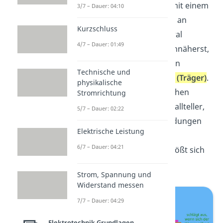
vorstellen: Wenn du dich mit einem
3/7 – Dauer: 04:10
negativ
geladenen Körper
an
Kurzschluss
den
Metallteller
des neutral
4/7 – Dauer: 01:49
geladenen Elektroskops annäherst,
bewegen sich die Ladungen
Technische und
innerhalb des
Metallstabs
(Träger)
.
physikalische
Die positiv geladenen Teilchen
Stromrichtung
bewegen sich auf den Metallteller,
5/7 – Dauer: 02:22
während die negativen Ladungen
Elektrische Leistung
auf Träger und Zeiger
6/7 – Dauer: 04:21
zurückbleiben. Dadurch stößt sich
der
Zeiger
vom Träger ab.
Strom, Spannung und
Widerstand messen
7/7 – Dauer: 04:29
Elektrotechnik Grundlagen