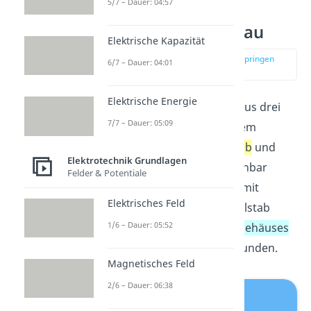
5/7 – Dauer: 04:57
Elektroskop Aufbau
Elektrische Kapazität
zur Stelle im Video springen
6/7 – Dauer: 04:01
(00:59)
Elektrische Energie
Das
Elektroskop
besteht aus
drei
7/7 – Dauer: 05:09
wesentlichen Bauteilen: dem
Metallteller
, dem
Metallstab
und
Elektrotechnik Grundlagen
dem
Metallzeiger
. Der drehbar
Felder & Potentiale
gelagerte Metallzeiger ist mit
Elektrisches Feld
dem unbeweglichen Metallstab
1/6 – Dauer: 05:52
(Träger) in der Mitte des
Gehäuses
über eine
Drehachse
verbunden.
Magnetisches Feld
2/6 – Dauer: 06:38