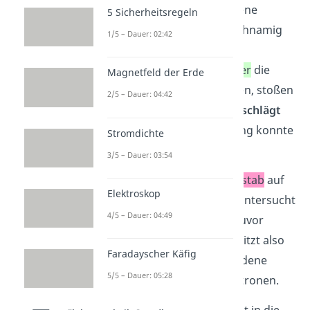
sich ungleichnamig geladene
5 Sicherheitsregeln
Körper anziehen und gleichnamig
1/5 – Dauer: 02:42
geladene abstoßen. Wenn
Metallstab
und
Metallzeiger
die
Magnetfeld der Erde
gleichen Ladungen besitzen, stoßen
2/5 – Dauer: 04:42
sie sich ab und der
Zeiger
schlägt
aus
. Eine elektrische Ladung konnte
Stromdichte
nachgewiesen werden.
3/5 – Dauer: 03:54
Im Folgenden soll ein
Glasstab
auf
Elektroskop
seine elektrische Ladung untersucht
4/5 – Dauer: 04:49
werden. Dafür wurde er zuvor
negativ aufgeladen. Er besitzt also
Faradayscher Käfig
überwiegend negativ geladene
5/5 – Dauer: 05:28
Teilchen, sogenannte Elektronen.