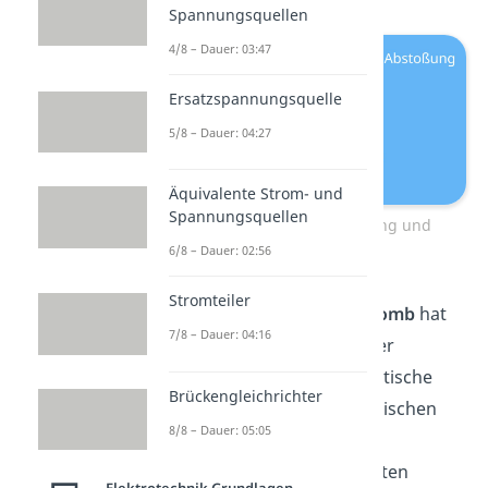
Spannungsquellen
4/8 – Dauer: 03:47
Ersatzspannungsquelle
5/8 – Dauer: 04:27
Äquivalente Strom- und
Spannungsquellen
Elektrostatische Anziehung und
Abstoßung
6/8 – Dauer: 02:56
Stromteiler
Charles Augustin de Coulomb
hat
7/8 – Dauer: 04:16
durch Experimente an einer
Drehwaage eine mathematische
Brückengleichrichter
Beziehung für die Kraft zwischen
8/8 – Dauer: 05:05
zwei Ladungen in einem
bestimmten Abstand ableiten