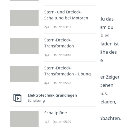
Elektroskop negativ
aufgeladen
.
Stern- und Dreieck-
Schaltung bei Motoren
Anschließend nimmst du das
geladene Objekt, bei dem du
2/4 – Dauer: 03:53
feststellen möchtest, ob es
Stern-Dreieck-
positiv oder negativ geladen ist
Transformation
und bringst es in die Nähe des
3/4 – Dauer: 04:48
Elektroskops. Durch die
Stern-Dreieck-
negative Ladung des
Transformation - Übung
Elektroskops schlägt der Zeiger
4/4 – Dauer: 05:28
bei einem negativ geladenen
Objekt
ziemlich stark
aus.
Elektrotechnik Grundlagen
Schaltung
Ist das Objekt positiv geladen,
ist nur ein geringer
Schaltpläne
Zeigerausschlag zu beobachten.
1/2 – Dauer: 05:09