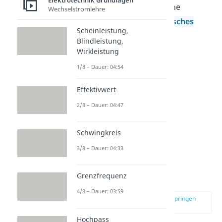
Elektrotechnik Grundlagen
können. Die mathematische
Wechselstromlehre
Beziehung heißt
Coulombsches
Scheinleistung,
Gesetz
(die Kraft heißt
Blindleistung,
Coulombsche Kraft).
Wirkleistung
1/8 – Dauer: 04:54
Effektivwert
2/8 – Dauer: 04:47
Schwingkreis
3/8 – Dauer: 04:33
Bestimmung des
Grenzfrequenz
Vorzeichens
4/8 – Dauer: 03:59
zur Stelle im Video springen
(04:19)
Hochpass