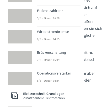
den Elektronen des Glasstabs
angezogen und bewegen sich auf
Fadenstrahlrohr
den Metallteller. Weil Träger
5/8 – Dauer: 05:28
und Zeiger jetzt gleichermaßen
negativ geladen sind, stoßen sie sich
Wirbelstrombremse
voneinander ab. Der bewegliche
6/8 – Dauer: 04:55
Zeiger schlägt aus.
Beachte
aber, dass du somit nur
Brückenschaltung
weißt, dass das Objekt elektrisch
7/8 – Dauer: 05:19
geladen ist. Du kannst so
keine
wirkliche Aussage darüber
Operationsverstärker
treffen, ob es nun positiv oder
8/8 – Dauer: 04:14
negativ geladen ist.
Elektrotechnik Grundlagen
Zusatzbauteile Elektrotechnik