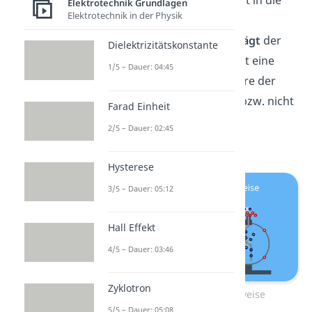
Wenn du den
Glasstab
jetzt in die
Elektrotechnik Grundlagen
Elektrotechnik in der Physik
Nähe des Metalltellers des
Elektroskops bringst,
schlägt
der
Dielektrizitätskonstante
Metallzeiger
aus
— es zeigt eine
1/5 – Dauer: 04:45
elektrische Ladung an. Wäre der
Glasstab
neutral geladen bzw. nicht
Farad Einheit
aufgeladen, hätte sich der
2/5 – Dauer: 02:45
Metallzeiger
nicht bewegt.
Hysterese
3/5 – Dauer: 05:12
Hall Effekt
4/5 – Dauer: 03:46
Zyklotron
Elektroskop Funktionsweise
5/5 – Dauer: 05:08