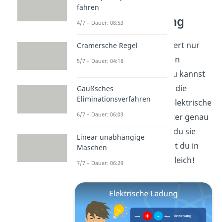
fahren
Elektrische Ladung
4/7 – Dauer: 08:53
Das
Elektroskop
funktioniert nur
Cramersche Regel
durch die unterschiedlichen
5/7 – Dauer: 04:18
elektrischen Ladungen
. Du kannst
zwei Arten unterscheiden: die
Gaußsches
Eliminationsverfahren
positive und die negative elektrische
6/7 – Dauer: 06:03
Ladung. Was du dir darunter genau
vorstellen kannst und wie du sie
Linear unabhängige
berechnen kannst, erfährst du in
Maschen
unserem
Video
dazu. Bis gleich!
7/7 – Dauer: 06:29