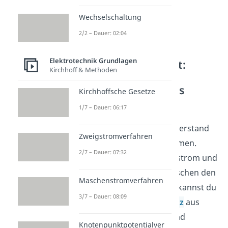
Wechselschaltung
2/2 – Dauer: 02:04
Elektrotechnik Grundlagen
Weitere Möglichkeit:
Kirchhoff & Methoden
Anwendung des
Ohm’schen Gesetzes
Kirchhoffsche Gesetze
1/7 – Dauer: 06:17
Es gibt noch eine zweite
Möglichkeit, den Innenwiderstand
Zweigstromverfahren
einer Schaltung zu bestimmen.
2/7 – Dauer: 07:32
Wenn du den Kurzschlussstrom und
die Leerlaufspannung zwischen den
Maschenstromverfahren
Klemmen A und B kennst, kannst du
3/7 – Dauer: 08:09
mit dem
Ohm’schen Gesetz
aus
ihnen den Ersatzwiderstand
Knotenpunktpotentialver