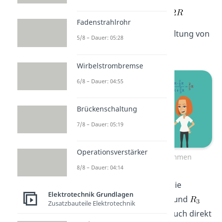
Fadenstrahlrohr
Nun liegt eine Parallelschaltung von
5/8 – Dauer: 05:28
,
und
vor.
Wirbelstrombremse
6/8 – Dauer: 04:55
Brückenschaltung
7/8 – Dauer: 05:19
Operationsverstärker
Innenwiderstand bestimmen
8/8 – Dauer: 04:14
Jetzt fassen wir zunächst die
Elektrotechnik Grundlagen
Parallelschaltung von
und
Zusatzbauteile Elektrotechnik
zusammen. Du könntest auch direkt