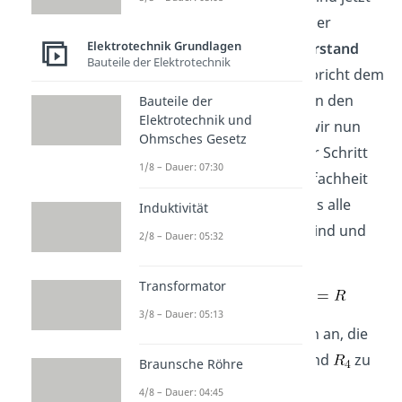
nur noch Widerstände in der
Elektrotechnik Grundlagen
Schaltung. Der
Innenwiderstand
Bauteile der Elektrotechnik
unserer Ersatzquelle entspricht dem
Ersatzwiderstand
zwischen den
Bauteile der
Elektrotechnik und
Klemmen. Daher können wir nun
Ohmsches Gesetz
die Widerstände Schritt für Schritt
1/8 – Dauer: 07:30
zusammenfassen. Der Einfachheit
halber nehmen wir an, dass alle
Induktivität
Widerstände gleich groß sind und
2/8 – Dauer: 05:32
den Wert
haben.
Transformator
3/8 – Dauer: 05:13
Anschließend bietet es sich an, die
Reihenschaltung aus
und
zu
Braunsche Röhre
zusammenzufassen.
4/8 – Dauer: 04:45