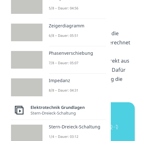
folgt:
5/8 – Dauer: 04:56
Zeigerdiagramm
Wenn du zuvor noch nicht die
6/8 – Dauer: 05:51
Ersatzspannungsquelle
berechnet
hast, kannst die die
Phasenverschiebung
Ersatzstromquelle auch direkt aus
7/8 – Dauer: 05:07
der Schaltung bestimmen. Dafür
schließt du in der Schaltung die
Impedanz
Klemmen A und B kurz.
8/8 – Dauer: 04:31
Elektrotechnik Grundlagen
Stern-Dreieck-Schaltung
Stern-Dreieck-Schaltung
1/4 – Dauer: 03:12