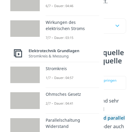
Vorgehen Schritt für Schritt.
6/7 – Dauer: 04:46
Wirkungen des
Inhaltsübersicht
elektrischen Stroms
7/7 – Dauer: 03:15
Ersatzspannungsquelle
Elektrotechnik Grundlagen
Stromkreis & Messung
und Ersatzstromquelle
einfach erklärt
Stromkreis
1/7 – Dauer: 04:57
zur Stelle im Video springen
(00:10)
Ohmsches Gesetz
Viele elektrische Geräte sind sehr
2/7 – Dauer: 04:41
kompliziert aufgebaut und
enthalten viele in
Reihe und parallel
Parallelschaltung
geschaltete Widerstände oder auch
Widerstand