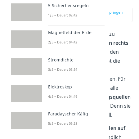
bestimmen
5 Sicherheitsregeln
zur Stelle im Video springen
1/5 – Dauer: 02:42
(01:54)
Magnetfeld der Erde
Um den
Innenwiderstand
zu
bestimmen, schaust du
von rechts
2/5 – Dauer: 04:42
in die Schaltung
zwischen den
Stromdichte
Klemmen A und B und fasst die
Widerstände zu einem
3/5 – Dauer: 03:54
Ersatzwiderstand zusammen. Für
Elektroskop
die Berechnung kannst du alle
vorkommenden
Spannungsquellen
4/5 – Dauer: 04:49
gedanklich
kurzschließen
. Denn sie
Faradayscher Käfig
haben den Widerstand Null.
5/5 – Dauer: 05:28
Du
trennst
alle
Stromquellen
auf
.
Das entspricht einem unendlich