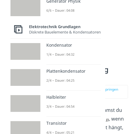
Generator Physik
6/6 – Dauer: 04:08
Elektrotechnik Grundlagen
Diskrete Bauelemente & Kondensatoren
Kondensator
1/4 – Dauer: 04:32
Leerlaufspannung
Plattenkondensator
berechnen
2/4 – Dauer: 04:25
zur Stelle im Video springen
(02:57)
Halbleiter
3/4 – Dauer: 04:54
Im nächsten Schritt bestimmst du
die
Klemmenspannung
, wenn
Transistor
an den Klemmen keine Last hängt,
4/4 – Dauer: 05:21