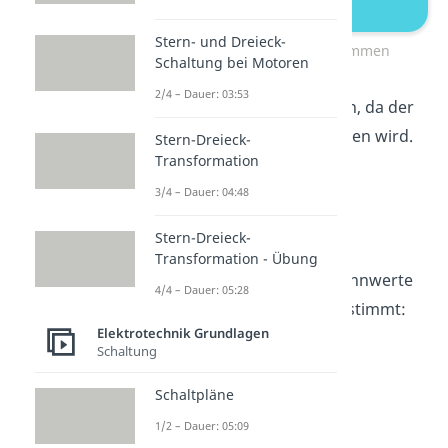
Stern- und Dreieck-
Ersatzstromquelle bestimmen
Schaltung bei Motoren
2/4 – Dauer: 03:53
kannst du ignorieren, da der
Widerstand kurzgeschlossen wird.
Stern-Dreieck-
Transformation
Übrig bleibt nur
. Der
Kurzschlussstrom ist also:
3/4 – Dauer: 04:48
Stern-Dreieck-
Transformation - Übung
Damit hast du auch die Kennwerte
4/4 – Dauer: 05:28
der
Ersatzstromquelle
bestimmt:
Elektrotechnik Grundlagen
und
.
Schaltung
Schaltpläne
1/2 – Dauer: 05:09