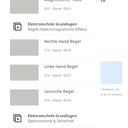
einem anderen Bereich
6/6 – Dauer: 03:51
Elektrotechnik Grundlagen
Regeln Elektromagnetische Effekte
Rechte Hand Regel
1/3 – Dauer: 04:18
Linke Hand Regel
2/3 – Dauer: 03:57
Nach Beantwortung speichern wir deine Antwort, um
Lenzsche Regel
Studyflix zu verbessern. Mehr dazu erfährst du in unserer
Datenschutzerklärung
.
3/3 – Dauer: 04:55
Elektrotechnik Grundlagen
Innenwiderstand
Elektrotechnik & Sicherheit