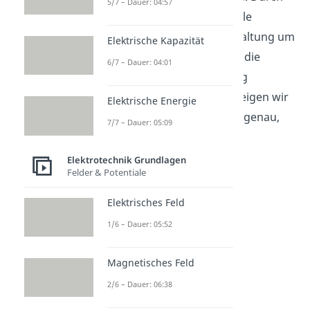
5/7 – Dauer: 04:57
Bestimmen der Ersatzquelle
vereinfacht sich deine Schaltung um
Elektrische Kapazität
ein Vielfaches, dadurch ist die
6/7 – Dauer: 04:01
anschließende Berechnung
einfacher. Im Folgenden zeigen wir
Elektrische Energie
dir anhand eines Beispiels genau,
7/7 – Dauer: 05:09
wie du vorgehen musst.
Elektrotechnik Grundlagen
Felder & Potentiale
Elektrisches Feld
1/6 – Dauer: 05:52
Magnetisches Feld
2/6 – Dauer: 06:38
Beispielaufgabe: