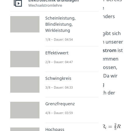
Elektrotechnik Grundlagen
Wechselstromlehre
die Ersatzspannungsquelle
bestimmt hast, ist es besonders
Scheinleistung,
Blindleistung,
einfach. Der Strom der
Wirkleistung
Ersatzspannungsquelle ergibt sich
1/8 – Dauer: 04:54
aus dem Kurzschlussstrom unserer
Schaltung. Der
Kurschlussstrom
ist
Effektivwert
der Strom, der über die Klemmen
2/8 – Dauer: 04:47
fließt, wenn sie kurzgeschlossen,
also ideal verbunden sind. Da wir
Schwingkreis
bereits die Ersatzschaltung
3/8 – Dauer: 04:33
bestimmt haben, ergibt sich der
Kurschlussstrom
zu:
Grenzfrequenz
4/8 – Dauer: 03:59
Mit
und
Hochpass