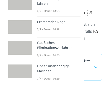
berechnen.
fahren
4/7 – Dauer: 08:53
Cramersche Regel
Für unsere Schaltung ergibt sich
5/7 – Dauer: 04:18
über diese Rechnung ebenfalls
.
Wir haben also alles richtig
Gaußsches
gemacht.
Eliminationsverfahren
6/7 – Dauer: 06:03
Ersatzspannungsquelle —
Linear unabhängige
häufigste Fragen
Maschen
(ausklappen)
7/7 – Dauer: 06:29