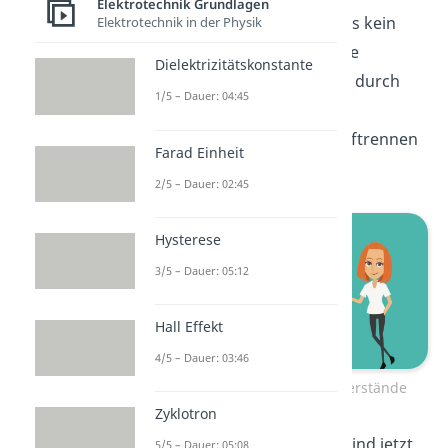
Elektrotechnik Grundlagen
großen Widerstand, sodass kein
Elektrotechnik in der Physik
Strom fließen kann. Unsere
Dielektrizitätskonstante
Schaltung vereinfacht sich durch
1/5 – Dauer: 04:45
Kurzschließen der
Spannungsquellen und Auftrennen
Farad Einheit
der Stromquellen zu:
2/5 – Dauer: 02:45
Hysterese
3/5 – Dauer: 05:12
Hall Effekt
4/5 – Dauer: 03:46
Zusammenfassen der Widerstände
Zyklotron
Wie du erkennen kannst, sind jetzt
5/5 – Dauer: 05:08