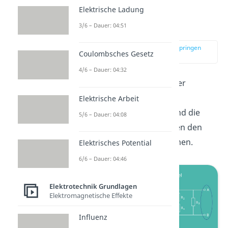
Elektrische Ladung
Umzeichnen des
Schaltplans
3/6 – Dauer: 04:51
zur Stelle im Video springen
Coulombsches Gesetz
(01:33)
4/6 – Dauer: 04:32
Wir wollen jetzt in folgender
Schaltung die
Elektrische Arbeit
Ersatzspannungsquelle
und die
5/6 – Dauer: 04:08
Ersatzstromquelle zwischen den
Klemmen A und B bestimmen.
Elektrisches Potential
6/6 – Dauer: 04:46
Elektrotechnik Grundlagen
Elektromagnetische Effekte
Influenz