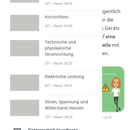
mehrere Strom- und
3/7 – Dauer: 04:10
Spannungsquellen. Aber eigentlich
Kurzschluss
interessierst du dich nur für die
4/7 – Dauer: 01:49
Ausgangsspannung deines Geräts
und willst die Schaltung auf
eine
Technische und
Spannungs- oder Stromquelle
mit
physikalische
Innenwiderstand
reduzieren.
Stromrichtung
5/7 – Dauer: 02:22
Elektrische Leistung
6/7 – Dauer: 04:21
Strom, Spannung und
Widerstand messen
Ersatzspannungsquelle und
7/7 – Dauer: 04:29
Ersatzstromquelle
Elektrotechnik Grundlagen