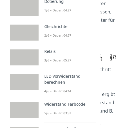
Dotierung
alle drei parallel geschalteten
1/6 – Dauer: 04:27
Widerstände zusammenfassen,
aber
können wir später für
Gleichrichter
die Bestimmung der
2/6 – Dauer: 04:57
Leerlaufspannung
noch
gebrauchen.
Relais
3/6 – Dauer: 05:27
Im nächsten und letzten Schritt
LED Vorwiderstand
fassen wir die parallelen
berechnen
Widerstände
und
4/6 – Dauer: 04:14
zusammen. Die Rechnung ergibt
. Das ist der Ersatzwiderstand
Widerstand Farbcode
zwischen den Klemmen A und B.
5/6 – Dauer: 03:32