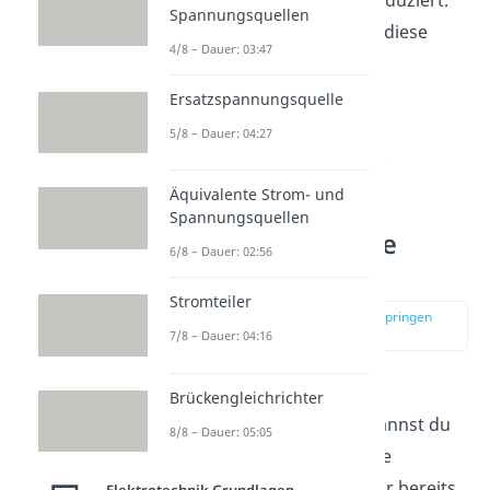
Spannungsquellen
Zusammengefasst gilt für diese
4/8 – Dauer: 03:47
Schaltung also.
Ersatzspannungsquelle
5/8 – Dauer: 04:27
Äquivalente Strom- und
Spannungsquellen
Ersatzstromquelle
6/8 – Dauer: 02:56
bestimmen
Stromteiler
zur Stelle im Video springen
(03:34)
7/8 – Dauer: 04:16
Alternativ zur
Brückengleichrichter
Ersatzspannungsquelle
kannst du
8/8 – Dauer: 05:05
auch die Ersatzstromquelle
bestimmen. Wenn du zuvor bereits