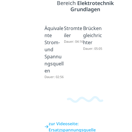
Bereich
Elektrotechnik
Grundlagen
Äquivale
Stromte
Brücken
nte
iler
gleichric
Strom-
Dauer: 04:16
hter
und
Dauer: 05:05
Spannu
ngsquell
en
Dauer: 02:56
zur Videoseite:
Ersatzspannungsquelle