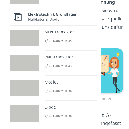
wird diese als
Leerlaufspannung
der Schaltung bezeichnet. Sie wird
Elektrotechnik Grundlagen
der Spannung
deiner Ersatzquelle
Halbleiter & Dioden
entsprechen. Wir schauen uns dafür
NPN Transistor
folgende Schaltung an:
1/5 – Dauer: 04:45
PNP Transistor
2/5 – Dauer: 04:43
Mosfet
3/5 – Dauer: 04:36
Leerlaufspannung bestimmen
Diode
Die Widerstände
,
und
4/5 – Dauer: 04:38
haben wir schon zusammengefasst.