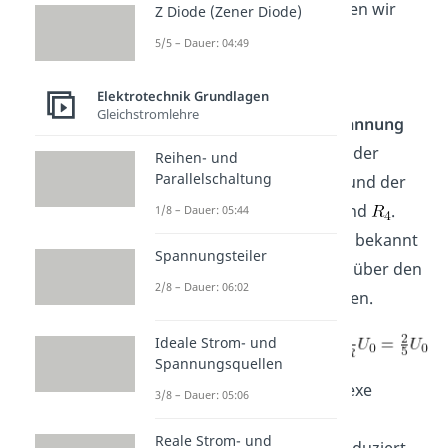
Und dieses Ergebnis können wir
Z Diode (Zener Diode)
jetzt verwenden.
5/5 – Dauer: 04:49
Elektrotechnik Grundlagen
Gleichstromlehre
Die gesuchte
Klemmenspannung
liegt in diesem Fall an der
Reihen- und
Parallelschaltung
Parallelschaltung
aus
und der
Reihenschaltung aus
und
.
1/8 – Dauer: 05:44
Wenn dir die Spannung
bekannt
Spannungsteiler
ist, kannst du
einfach über den
2/8 – Dauer: 06:02
Spannungsteiler
bestimmen.
Ideale Strom- und
Spannungsquellen
Damit hast du eine komplexe
3/8 – Dauer: 05:06
Schaltung auf eine
Reale Strom- und
Ersatzspannungsquelle
reduziert.