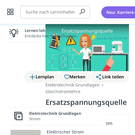
Suche
Neu: Karriere
Lernen lohnt sich!
Entdecke hier deine Chancen.
Lernplan
Merken
Link teilen
Elektrotechnik Grundlagen
Gleichstromlehre
Ersatzspannungsquelle
Elektrotechnik Grundlagen
Strom
Wichtige Inhalte in diesem
Video
Elektrischer Strom