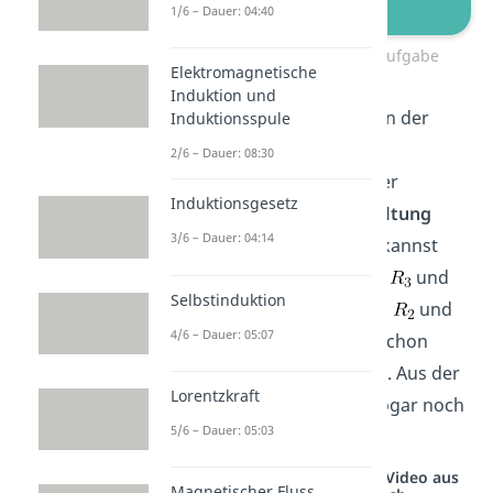
1/6 – Dauer: 04:40
Ersatzspannungsquelle Aufgabe
Elektromagnetische
Induktion und
Die Klemmen sind mitten in der
Induktionsspule
Zeichnung. Das stört die
2/6 – Dauer: 08:30
Übersichtlichkeit und daher
Induktionsgesetz
empfiehlt es sich, die
Schaltung
3/6 – Dauer: 04:14
etwas
umzuzeichnen
. Du kannst
den Zweig mit Widerstand
und
Selbstinduktion
den mit den Widerständen
und
4/6 – Dauer: 05:07
einfach tauschen und schon
liegen die Klemmen außen. Aus der
Lorentzkraft
Schaltung kannst du sie sogar noch
5/6 – Dauer: 05:03
etwas heraus zeichnen.
Studyflix vernetzt: Hier ein Video aus
Magnetischer Fluss