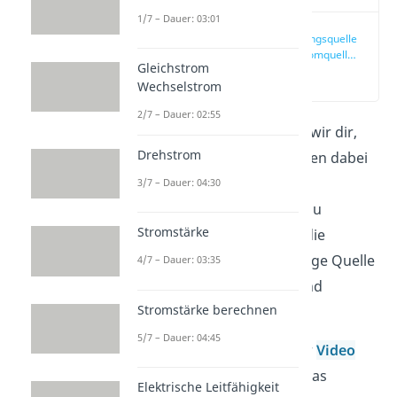
1/7 – Dauer: 03:01
Ersatzspannungsquelle
und Ersatzstromquelle
Gleichstrom
einfach erklärt
(00:10)
Wechselstrom
2/7 – Dauer: 02:55
In diesem Artikel erklären wir dir,
Drehstrom
wie Ersatzspannungsquellen dabei
helfen, komplexe
3/7 – Dauer: 04:30
Widerstandsschaltungen zu
Stromstärke
vereinfachen. Dabei wird die
Schaltung durch eine einzige Quelle
4/7 – Dauer: 03:35
und ihrem Innenwiderstand
Stromstärke berechnen
ausgedrückt.
5/7 – Dauer: 04:45
Schau auch direkt in unser
Video
rein. Darin zeigen wir dir das
Elektrische Leitfähigkeit