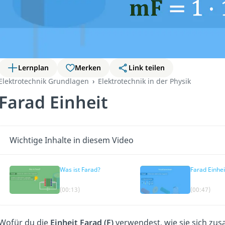
Lernplan
Merken
Link teilen
Elektrotechnik Grundlagen
Elektrotechnik in der Physik
Farad Einheit
Wichtige Inhalte in diesem Video
Was ist Farad?
Farad Einhei
(00:13)
(00:47)
Wofür du die
Einheit Farad (F)
verwendest, wie sie sich zu