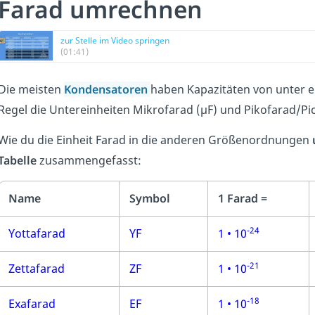
Farad umrechnen
zur Stelle im Video springen
(01:41)
Die meisten
Kondensatoren
haben Kapazitäten von unter e
Regel die Untereinheiten Mikrofarad (µF) und Pikofarad/P
Wie du die Einheit Farad in die anderen Größenordnungen
Tabelle
zusammengefasst:
Name
Symbol
1 Farad =
-24
Yottafarad
YF
1 • 10
-21
Zettafarad
ZF
1 • 10
-18
Exafarad
EF
1 • 10