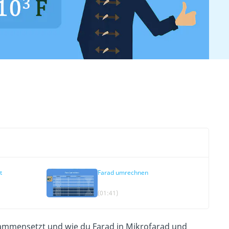
t
Farad umrechnen
(01:41)
sammensetzt und wie du Farad in Mikrofarad und