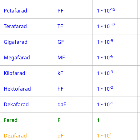
-15
Petafarad
PF
1 • 10
-12
Terafarad
TF
1 • 10
-9
Gigafarad
GF
1 • 10
-6
Megafarad
MF
1 • 10
-3
Kilofarad
kF
1 • 10
-2
Hektofarad
hF
1 • 10
-1
Dekafarad
daF
1 • 10
Farad
F
1
1
Dezifarad
dF
1
•
10