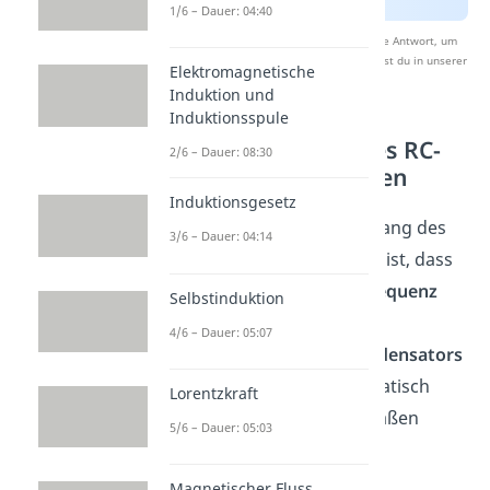
1/6 – Dauer: 04:40
Nach Beantwortung speichern wir deine Antwort, um
Studyflix zu verbessern. Mehr dazu erfährst du in unserer
Elektromagnetische
Datenschutzerklärung
.
Induktion und
Induktionsspule
Grenzfrequenz eines RC-
2/6 – Dauer: 08:30
Tiefpasses berechnen
Induktionsgesetz
Ein wichtiger Zusammenhang des
3/6 – Dauer: 04:14
Tiefpassfilters 1. Ordnung ist, dass
bei Erreichen der
Grenzfrequenz
Selbstinduktion
der Widerstand und
4/6 – Dauer: 05:07
Blindwiderstand des Kondensators
gleich groß
sind. Mathematisch
Lorentzkraft
lässt sich das folgendermaßen
5/6 – Dauer: 05:03
ausdrücken:
Magnetischer Fluss