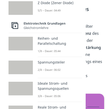
Z Diode (Zener Diode)
Amplitudengang des
5/5 – Dauer: 04:49
Hochpassfilters
Elektrotechnik Grundlagen
Ähnlich wie beim Tiefpassfilter
Gleichstromlehre
entspricht die
Grenzfrequenz
des
Reihen- und
Hochpassfilters
dem Wert der
Parallelschaltung
Frequenz
bei dem die
Verstärkung
1/8 – Dauer: 05:44
-3dB
beträgt. Der allgemeine
Verlauf des Amplitudengangs eines
Spannungsteiler
Hochpassfilters in genau
2/8 – Dauer: 06:02
gegensätzlich zu dem eines
Tiefpasses.
Ideale Strom- und
Spannungsquellen
3/8 – Dauer: 05:06
Reale Strom- und