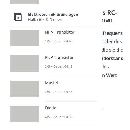
Grenzfrequenz eines RC-
Elektrotechnik Grundlagen
Hochpasses berechnen
Halbleiter & Dioden
NPN Transistor
Die
Berechnung der Grenzfrequenz
des Hochpassfilters
gleicht der des
1/5 – Dauer: 04:45
Tiefpasses. Auch hier gibt die sie die
PNP Transistor
Frequenz an bei der der
Widerstand
und der
Blindwiderstand
des
2/5 – Dauer: 04:43
Kondensators
den
gleichen
Wert
Mosfet
annehmen.
3/5 – Dauer: 04:36
Diode
4/5 – Dauer: 04:38