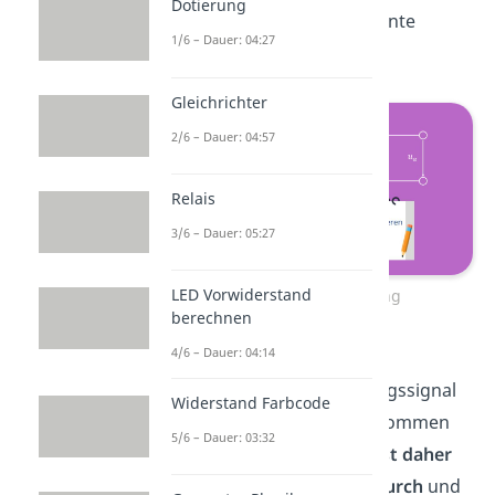
Dotierung
Reihenfolge der Bauelemente
1/6 – Dauer: 04:27
vertauscht.
Gleichrichter
2/6 – Dauer: 04:57
Relais
3/6 – Dauer: 05:27
LED Vorwiderstand
Hochpass 1. Ordnung
berechnen
4/6 – Dauer: 04:14
Sein Eingang ist also am
Kondensator, sein Ausgangssignal
Widerstand Farbcode
kann am Widerstand entnommen
5/6 – Dauer: 03:32
werden. Ein
Hochpass lässt daher
Signale hoher Frequenz durch
und