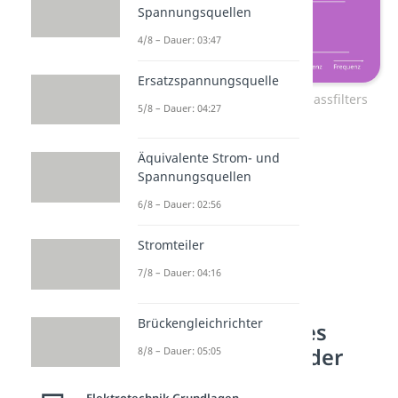
Spannungsquellen
4/8 – Dauer: 03:47
Ersatzspannungsquelle
Amplitudengang des Hochpassfilters
5/8 – Dauer: 04:27
Äquivalente Strom- und
Spannungsquellen
6/8 – Dauer: 02:56
Stromteiler
7/8 – Dauer: 04:16
Brückengleichrichter
Grenzfrequenz des
Bandpasses und der
8/8 – Dauer: 05:05
Bandsperre