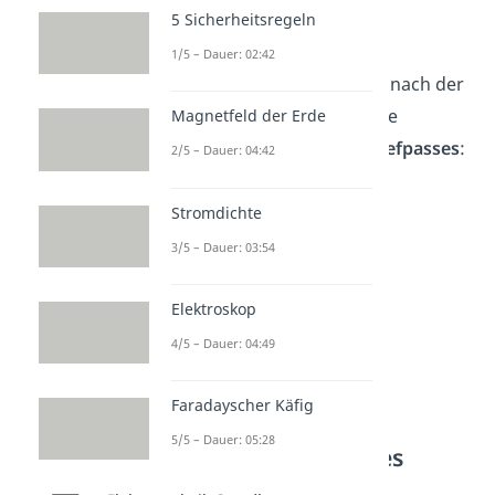
5 Sicherheitsregeln
1/5 – Dauer: 02:42
und Umstellen der Formel nach der
Frequenz ergibt sich für die
Magnetfeld der Erde
Grenzfrequenz
eines Tiefpasses
:
2/5 – Dauer: 04:42
Stromdichte
3/5 – Dauer: 03:54
Elektroskop
4/5 – Dauer: 04:49
Faradayscher Käfig
5/5 – Dauer: 05:28
Amplitudengang des
Tiefpassfilters