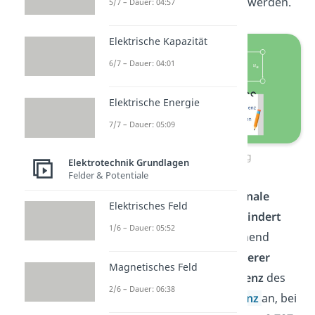
Kondensator entnommen werden.
5/7 – Dauer: 04:57
Elektrische Kapazität
6/7 – Dauer: 04:01
Elektrische Energie
7/7 – Dauer: 05:09
Tiefpass 1. Ordnung
Elektrotechnik Grundlagen
Felder & Potentiale
Ein
Tiefpassfilter lässt Signale
Elektrisches Feld
niedriger Frequenz ungehindert
1/6 – Dauer: 05:52
durch
und wirkt entsprechend
dämpfend
auf Signale
höherer
Magnetisches Feld
Frequenz
. Die
Grenzfrequenz
des
2/6 – Dauer: 06:38
Tiefpasses gibt die
Frequenz
an, bei