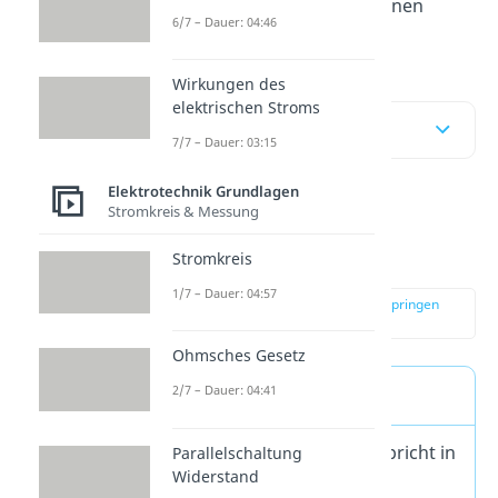
unser
Video
rein, um dir einen
6/7 – Dauer: 04:46
Überblick verschaffen.
Wirkungen des
elektrischen Stroms
Inhaltsübersicht
7/7 – Dauer: 03:15
Elektrotechnik Grundlagen
Stromkreis & Messung
Definition der
Grenzfrequenz
Stromkreis
1/7 – Dauer: 04:57
zur Stelle im Video springen
(00:14)
Ohmsches Gesetz
2/7 – Dauer: 04:41
Merke
Die
Grenzfrequenz
entspricht in
Parallelschaltung
Widerstand
der Elektro- und