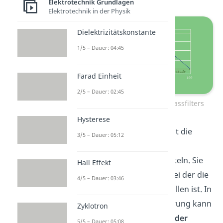
Elektrotechnik Grundlagen
Elektrotechnik in der Physik
Dielektrizitätskonstante
1/5 – Dauer: 04:45
Farad Einheit
2/5 – Dauer: 02:45
Amplitudengang des Tiefpassfilters
Hysterese
Eine weitere Möglichkeit ist die
3/5 – Dauer: 05:12
Grenzfrequenz
aus dem
Amplitudengang
zu ermitteln. Sie
Hall Effekt
entspricht der
Frequenz
bei der die
4/5 – Dauer: 03:46
Verstärkung auf -3dB
gefallen ist. In
der asymptotischen Näherung kann
Zyklotron
sie auch am
Schnittpunkt der
5/5 – Dauer: 05:08