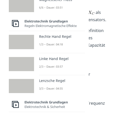
6/6 – Dauer: 03:51
Mit
als Widerstand und
als
Blindwiderstand des Kondensators.
Elektrotechnik Grundlagen
Regeln Elektromagnetische Effekte
An dieser Stelle wird die Definition
Rechte Hand Regel
des Blindwiderstandes eines
Kondensators über seine Kapazität
1/3 – Dauer: 04:18
genutzt.
Linke Hand Regel
2/3 – Dauer: 03:57
Somit ergibt sich folgender
Lenzsche Regel
Ausdruck:
3/3 – Dauer: 04:55
Elektrotechnik Grundlagen
Durch Einsetzen der Kreisfrequenz
Elektrotechnik & Sicherheit