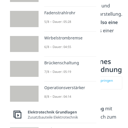
beziehungsweise kleiner 1 und
Fadenstrahlrohr
größer 0 in der linearen Darstellung.
Hohe Frequenzen haben also eine
5/8 – Dauer: 05:28
Verstärkung kleiner 1
, was einer
Wirbelstrombremse
Dämpfung
entspricht.
6/8 – Dauer: 04:55
Grenzfrequenz eines
Brückenschaltung
Hochpasses 1. Ordnung
7/8 – Dauer: 05:19
zur Stelle im Video springen
(02:37)
Operationsverstärker
8/8 – Dauer: 04:14
Bei der Schaltung des
Hochpassfilters 1. Ordnung
mit
Elektrotechnik Grundlagen
Kondensator ist im Vergleich zum
Zusatzbauteile Elektrotechnik
Tiefpassfilter lediglich die