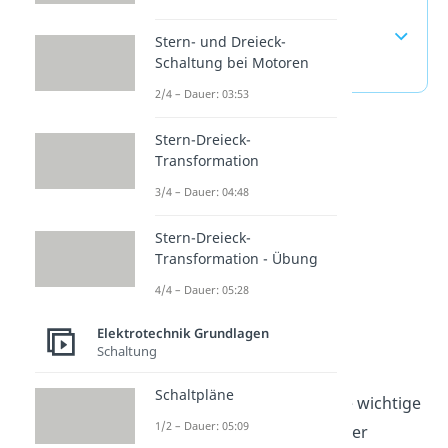
Grenzfrequenz —
häufigste Fragen
Stern- und Dreieck-
Schaltung bei Motoren
(ausklappen)
2/4 – Dauer: 03:53
Stern-Dreieck-
Transformation
3/4 – Dauer: 04:48
Stern-Dreieck-
Transformation - Übung
4/4 – Dauer: 05:28
Elektrotechnik Grundlagen
Filter verstehen
Schaltung
Schaltpläne
Die Grenzfrequenz ist eine wichtige
1/2 – Dauer: 05:09
Kenngröße von Filtern in der