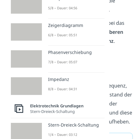
Frequenzen
an bei denen die
5/8 – Dauer: 04:56
Verstärkung
–
3dB
beträgt.
Die
Mittenfrequenz
ist dabei das
Zeigerdiagramm
geometrische
Mittel
der
oberen
6/8 – Dauer: 05:51
und
unteren
Grenzfrequenz
.
Phasenverschiebung
7/8 – Dauer: 05:07
Außerdem beschreibt die
Mittenfrequenz bzw. die
Impedanz
Resonanzfrequenz jene Frequenz,
8/8 – Dauer: 04:31
bei welcher der Blindwiderstand der
Induktivität und derjenige der
Elektrotechnik Grundlagen
Stern-Dreieck-Schaltung
Kapazität gleich groß sind und diese
sich deshalb gegenseitig aufheben.
Stern-Dreieck-Schaltung
1/4 – Dauer: 03:12