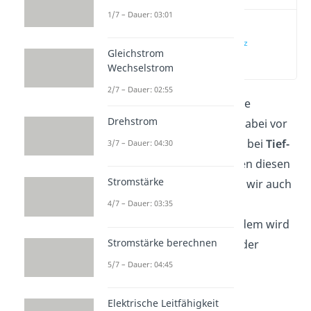
1/7 – Dauer: 03:01
Definition der
Grenzfrequenz
Gleichstrom
(00:14)
Wechselstrom
2/7 – Dauer: 02:55
Dieser Artikel behandelt die
Drehstrom
Grenzfrequenz
und geht dabei vor
allem auf ihre Berechnung bei
Tief-
3/7 – Dauer: 04:30
und Hochpässen
ein. Neben diesen
Stromstärke
Berechnungen betrachten wir auch
deren zugehörigen
4/7 – Dauer: 03:35
Amplitudengänge
. Außerdem wird
Stromstärke berechnen
ein
Bandpass
hinsichtlich der
Thematik analysiert.
5/7 – Dauer: 04:45
Schau doch gerne in
Elektrische Leitfähigkeit