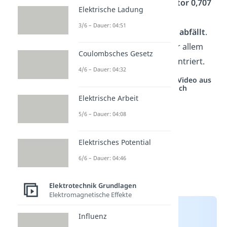
der ein
Signal
um den
Faktor 0,707
Elektrische Ladung
oder
bzw.
-3dB
seiner
3/6 – Dauer: 04:51
ursprünglichen Amplitude
abfällt
.
Im Folgenden wird sich vor allem
Coulombsches Gesetz
auf den
RC-Tiefpass
konzentriert.
4/6 – Dauer: 04:32
Studyflix vernetzt: Hier ein Video aus
einem anderen Bereich
Elektrische Arbeit
5/6 – Dauer: 04:08
Elektrisches Potential
6/6 – Dauer: 04:46
Elektrotechnik Grundlagen
Elektromagnetische Effekte
Influenz