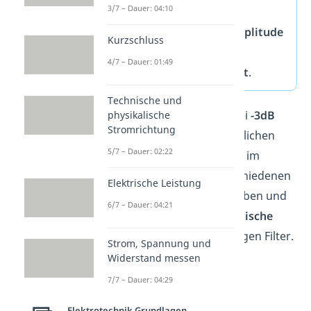
3/7 – Dauer: 04:10
Nachrichtentechnik der
Frequenz
, ab der die
Amplitude
Kurzschluss
eines Signals
auf einen
4/7 – Dauer: 01:49
bestimmten
Wert
abfällt
.
Technische und
In der Regel liegt dieser bei
-3dB
physikalische
Stromrichtung
bezüglich seiner ursprünglichen
5/7 – Dauer: 02:22
Amplitude. Häufig wird sie im
Zusammenhang mit verschiedenen
Elektrische Leistung
Filterschaltungen
angegeben und
6/7 – Dauer: 04:21
ist daher eine
charakteristische
Kenngröße
für den jeweiligen Filter.
Strom, Spannung und
Widerstand messen
7/7 – Dauer: 04:29
Elektrotechnik Grundlagen