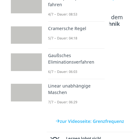
fahren
4/7 – Dauer: 08:53
Beliebte Inhalte aus dem
Bereich
Elektrotechnik
Cramersche Regel
Grundlagen
5/7 – Dauer: 04:18
Hochpa
Zeigerdi
Phasenv
Gaußsches
ss
agramm
erschieb
Eliminationsverfahren
Dauer: 04:56
Dauer: 05:51
ung
Dauer: 05:07
6/7 – Dauer: 06:03
Linear unabhängige
Maschen
7/7 – Dauer: 06:29
zur Videoseite: Grenzfrequenz
Lernen lohnt sich!