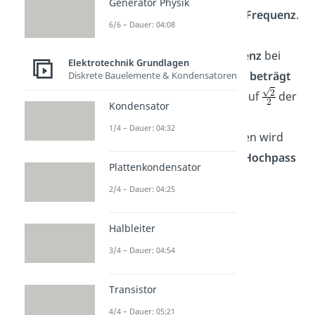
Generator Physik
dämpft
Signale
niedriger
Frequenz
.
6/6 – Dauer: 04:08
Auch hier entspricht die
Grenzfrequenz
der
Frequenz
bei
Elektrotechnik Grundlagen
dem die
Verstärkung -3dB beträgt
Diskrete Bauelemente & Kondensatoren
bzw. die Signalamplitude auf
der
Kondensator
ursprünglichen Amplitude
1/4 – Dauer: 04:32
abgefallen ist. Im Folgenden wird
sich vor allem auf den
RC-Hochpass
Plattenkondensator
konzentriert.
2/4 – Dauer: 04:25
Halbleiter
3/4 – Dauer: 04:54
Transistor
4/4 – Dauer: 05:21