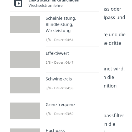
Elektrotechnik Grundlagen
Wechselstromlehre
Im Gegensatz zum Hochpass oder
Tiefpass besitzen der
Bandpass
und
Scheinleistung,
Blindleistung,
die
Bandsperre
zwei
Wirkleistung
Grenzfrequenzen
, die
obere
und die
1/8 – Dauer: 04:54
untere
. Außerdem wird eine dritte
Frequenz definiert, die als
Effektivwert
Mittenfrequenz
oder
2/8 – Dauer: 04:47
Resonanzfrequenz
bezeichnet wird.
Dem Amplitudengang kann die
Schwingkreis
Notwendigkeit für die Definition
3/8 – Dauer: 04:33
zweier Grenzfrequenzen
entnommen werden.
Grenzfrequenz
4/8 – Dauer: 03:59
Analog zum Hoch und Tiefpassfilter
geben die Grenzfrequenzen die
Hochpass