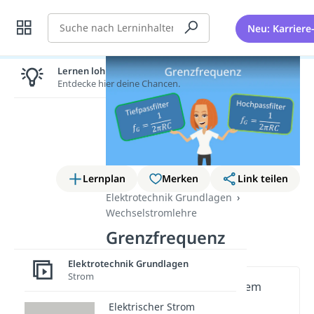
Suche
Neu: Karriere
Lernen lohnt sich!
Entdecke hier deine Chancen.
Lernplan
Merken
Link teilen
Elektrotechnik Grundlagen
Wechselstromlehre
Grenzfrequenz
Elektrotechnik Grundlagen
Strom
Wichtige Inhalte in diesem
Video
Elektrischer Strom