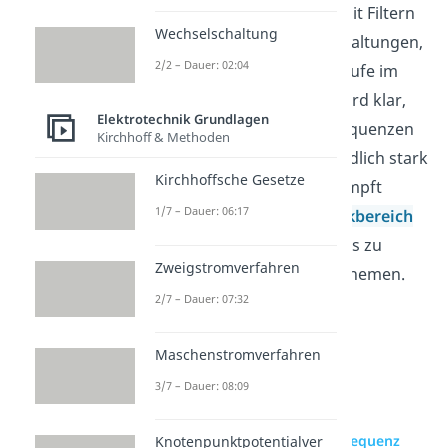
Elektrotechnik. Wer sich mit Filtern
Wechselschaltung
beschäftigt, vergleicht Schaltungen,
2/2 – Dauer: 02:04
Signale und typische Verläufe im
Frequenzbereich. Dabei wird klar,
Elektrotechnik Grundlagen
warum tiefe und hohe Frequenzen
Kirchhoff & Methoden
je nach Aufbau unterschiedlich stark
Kirchhoffsche Gesetze
durchgelassen oder gedämpft
1/7 – Dauer: 06:17
werden. Im
Elektrotechnikbereich
findest du passende Videos zu
Zweigstromverfahren
diesem und verwandten Themen.
2/7 – Dauer: 07:32
Maschenstromverfahren
3/7 – Dauer: 08:09
zur Videoseite: Grenzfrequenz
Knotenpunktpotentialver