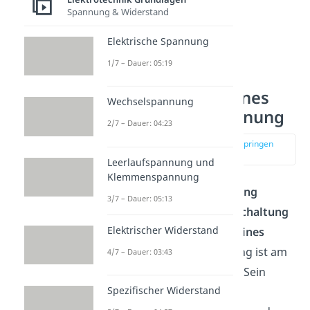
Spannung & Widerstand
Elektrische Spannung
1/7 – Dauer: 05:19
Grenzfrequenz eines
Wechselspannung
Tiefpasses 1. Ordnung
2/7 – Dauer: 04:23
zur Stelle im Video springen
(00:46)
Leerlaufspannung und
Klemmenspannung
Ein
Tiefpassfilter 1. Ordnung
3/7 – Dauer: 05:13
besteht aus einer
Reihenschaltung
Elektrischer Widerstand
eines Widerstandes und eines
Kondensators.
Sein Eingang ist am
4/7 – Dauer: 03:43
Widerstand gegen Masse. Sein
Spezifischer Widerstand
Ausgangssignal kann am