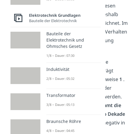
beiden Asymptoten
abgelesen
werden. Häufig wird sie deshalb
Elektrotechnik Grundlagen
Bauteile der Elektrotechnik
auch als
Eckfrequenz
bezeichnet. Im
Amplitudengang wird das Verhalten
Bauteile der
Elektrotechnik und
des Tiefpassfilters 1. Ordnung
Ohmsches Gesetz
nochmal deutlich.
1/8 – Dauer: 07:30
Die
Verstärkung
für Signale
Induktivität
niedriger
Frequenzen
beträgt
ungefähr
0 dB
beziehungsweise
1
.
2/8 – Dauer: 05:32
Das bedeutet, dass sie weder
Transformator
gedämpft noch verstärkt werden.
Ab der Grenzfrequenz nimmt die
3/8 – Dauer: 05:13
Verstärkung mit 20 dB pro Dekade
Braunsche Röhre
ab
. Die Verstärkung wird negativ in
der dB-Darstellung,
4/8 – Dauer: 04:45