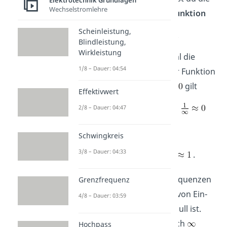
Elektrotechnik Grundlagen
Wechselstromlehre
Hochpass Übertragungsfunktion
Scheinleistung,
.
Blindleistung,
Wirkleistung
Du kannst dir nun nochmal die
1/8 – Dauer: 04:54
Grenzwerte mithilfe dieser Funktion
deutlich machen. Für
gilt
Effektivwert
2/8 – Dauer: 04:47
und für
gilt
Schwingkreis
3/8 – Dauer: 04:33
.
Das bedeutet, dass für Frequenzen
Grenzfrequenz
gegen Null das Verhältnis von Ein-
4/8 – Dauer: 03:59
und Ausgangsspannung Null ist.
Das ist so, da 1 geteilt durch
Hochpass