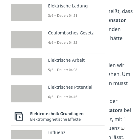
Hier ist ein
Filter 1.
Elektrische Ladung
Ordnung
dargestellt, das heißt, dass
3/6 – Dauer: 04:51
in der Schaltung ein
Kondensator
und ein
Widerstand
vorhanden
Coulombsches Gesetz
sind. Ein
Filter 2. Ordnung
hätte
4/6 – Dauer: 04:32
dementsprechend zwei
Kondensatoren
und zwei
Elektrische Arbeit
Widerstände.
Darauf werden wir
5/6 – Dauer: 04:08
später noch genauer eingehen. Um
den Hochpass zu verstehen musst
Elektrisches Potential
du wissen, dass sich der
6/6 – Dauer: 04:46
Blindwiderstand
,
also der
Widerstand eines
Kondensators
bei
Elektrotechnik Grundlagen
einer bestimmten Frequenz, mit 1
Elektromagnetische Effekte
geteilt durch die Kreisfrequenz
Influenz
mal Kapazität
berechnen lässt.