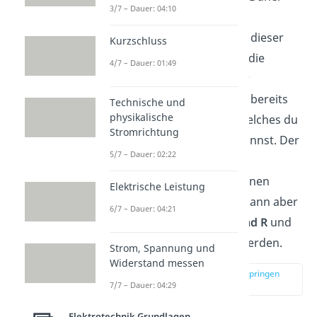
3/7 – Dauer: 04:10
kommt auch der Name
Hochpassfilter
. Unterhalb dieser
Kurzschluss
Grenzfrequenzen
werden die
4/7 – Dauer: 01:49
Spannungen blockiert. Zur
Grenzfrequenz
haben wir bereits
Technische und
physikalische
ein ausführliches Video, welches du
Stromrichtung
dir auch gerne ansehen kannst. Der
5/7 – Dauer: 02:22
Filter wird meistens durch
einen
Widerstand R
und einen
Elektrische Leistung
Kondensator C
realisiert, kann aber
6/7 – Dauer: 04:21
auch aus einem
Widerstand R
und
einer
Spule L
aufgebaut werden.
Strom, Spannung und
Widerstand messen
zur Stelle im Video springen
(00:11)
7/7 – Dauer: 04:29
Elektrotechnik Grundlagen