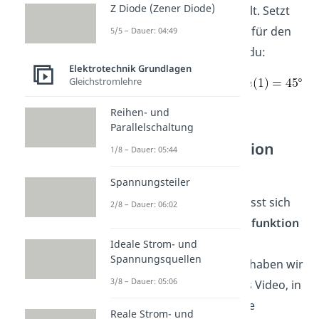
Z Diode (Zener Diode)
Grenzfrequenz
gilt. Setzt
du das in folgende Formel für den
5/5 – Dauer: 04:49
Phasenwinkel ein, erhälst du:
Elektrotechnik Grundlagen
°
Gleichstromlehre
Reihen- und
Parallelschaltung
Hochpass
Übertragungsfunktion
1/8 – Dauer: 05:44
Da ein
Hochpassfilter
ein
Spannungsteiler
dynamisches System ist, lässt sich
2/8 – Dauer: 06:02
hierfür eine
Übertragungsfunktion
bilden. Zum Thema
Ideale Strom- und
Spannungsquellen
Übertragungsfunktionen
haben wir
3/8 – Dauer: 05:06
ebenfalls ein ausführliches Video, in
dem alle wichtigen Aspekte
Reale Strom- und