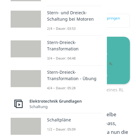
verschalten werden.
Stern- und Dreieck-
zur Stelle im Video springen
Schaltung bei Motoren
(04:02)
2/4 – Dauer: 03:53
Stern-Dreieck-
Transformation
3/4 – Dauer: 04:48
Stern-Dreieck-
Transformation - Übung
4/4 – Dauer: 05:28
Schematische Darstellung eines RL
Hochpass.
Elektrotechnik Grundlagen
Schaltung
Dieser Filter hat zwar die selbe
Schaltpläne
Wirkung wie der RC Hochpass,
1/2 – Dauer: 05:09
verhält sich aber anders, da nun die