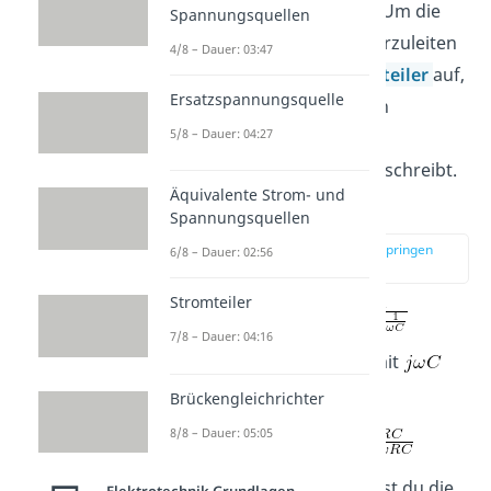
detailliert erklärt werden. Um die
Spannungsquellen
Übertragungsfunktion
herzuleiten
4/8 – Dauer: 03:47
stellt man den
Spannungsteiler
auf,
Ersatzspannungsquelle
welcher das Verhältnis von
5/8 – Dauer: 04:27
Eingangsspannung
zu
Ausgangsspannung
beschreibt.
Äquivalente Strom- und
Daraus folgt:
Spannungsquellen
zur Stelle im Video springen
6/8 – Dauer: 02:56
(02:58)
Stromteiler
7/8 – Dauer: 04:16
Wenn du nun den Bruch mit
erweiterst
Brückengleichrichter
8/8 – Dauer: 05:05
und
einsetzt erhältst du die