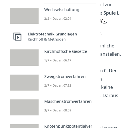
Ausgangsspannung parallel zur
Wechselschaltung
Spule abgegriffen wird. Die
Spule L
2/2 – Dauer: 02:04
hat den
Blindwiderstand
.
Elektrotechnik Grundlagen
Kirchhoff & Methoden
Wir können jetzt wieder ähnliche
Kirchhoffsche Gesetze
Überlegungen wie vorher anstellen.
1/7 – Dauer: 06:17
Für
geht der
Blindwiderstand
gegen 0. Der
Zweigstromverfahren
Strom sieht so gut wie kein
2/7 – Dauer: 07:32
Hindernis, somit fällt auch keine
Spannung an der Spule ab. Daraus
Maschenstromverfahren
folgt:
3/7 – Dauer: 08:09
Knotenpunktpotentialver