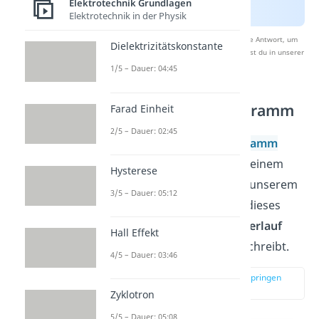
Elektrotechnik Grundlagen
Elektrotechnik in der Physik
Nach Beantwortung speichern wir deine Antwort, um
Dielektrizitätskonstante
Studyflix zu verbessern. Mehr dazu erfährst du in unserer
Datenschutzerklärung
.
1/5 – Dauer: 04:45
Hochpass Bodediagramm
Farad Einheit
2/5 – Dauer: 02:45
Was genau das
Bodediagramm
zeigt, haben wir bereits in einem
Hysterese
anderen Artikel erklärt. In unserem
3/5 – Dauer: 05:12
Fall lässt sich sagen, dass dieses
Diagramm den
Frequenzverlauf
Hall Effekt
eines
Hochpassfilters
beschreibt.
4/5 – Dauer: 03:46
zur Stelle im Video springen
(01:20)
Zyklotron
5/5 – Dauer: 05:08