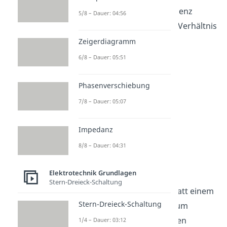
gegen Null geht. Für Frequenz
5/8 – Dauer: 04:56
gegen unendlich wird das Verhältnis
Eins.
Zeigerdiagramm
6/8 – Dauer: 05:51
Phasenverschiebung
7/8 – Dauer: 05:07
Impedanz
8/8 – Dauer: 04:31
RL Hochpass
Elektrotechnik Grundlagen
Stern-Dreieck-Schaltung
Im
RL Hochpass
kommt statt einem
Stern-Dreieck-Schaltung
Kondensator
eine
Spule
zum
Einsatz, die folgendermaßen
1/4 – Dauer: 03:12