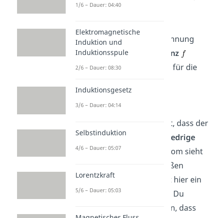
1/6 – Dauer: 04:40
Elektromagnetische
Wenn an der Eingangsspannung
Induktion und
eine sehr niedrige
Frequenz
Induktionsspule
anliegt, also
, so gilt für die
2/6 – Dauer: 08:30
Ausgangsspannung:
Induktionsgesetz
3/6 – Dauer: 04:14
Die Begründung hierfür ist, dass der
Selbstinduktion
Blindwiderstand
für
niedrige
4/6 – Dauer: 05:07
Frequenzen
steigt. Der Strom sieht
sozusagen einen sehr großen
Lorentzkraft
Widerstand und somit fällt hier ein
5/6 – Dauer: 05:03
Großteil der Spannung ab. Du
kannst dir das so vorstellen, dass
Magnetischer Fluss