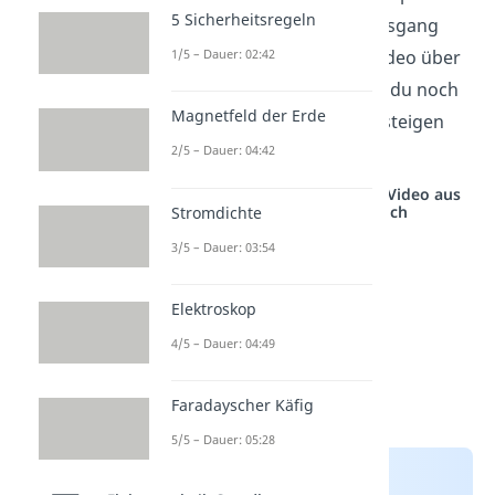
5 Sicherheitsregeln
Eingangsspannung am Ausgang
anliegt. Schau dir unser Video über
1/5 – Dauer: 02:42
den
Tiefpassfilter
an, falls du noch
Magnetfeld der Erde
weiter in die Thematik einsteigen
möchtest.
2/5 – Dauer: 04:42
Studyflix vernetzt: Hier ein Video aus
einem anderen Bereich
Stromdichte
3/5 – Dauer: 03:54
Elektroskop
4/5 – Dauer: 04:49
Faradayscher Käfig
5/5 – Dauer: 05:28