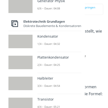
Generator Physik
zur Stelle im Video springen
6/6 – Dauer: 04:08
(02:06)
Elektrotechnik Grundlagen
Diskrete Bauelemente & Kondensatoren
Wir haben ja bereits dargestellt, wie
Kondensator
sich der
Blindwiderstand
1/4 – Dauer: 04:32
berechnen lässt.
Plattenkondensator
2/4 – Dauer: 04:25
Aus
Halbleiter
3/4 – Dauer: 04:54
ergibt sich nun durch umformen
nach der
Grenzfrequenz
die Formel:
Transistor
4/4 – Dauer: 05:21