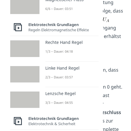
der
Kondensator
die Schaltung
6/6 – Dauer: 03:51
unterbricht. Das hat zur Folge, dass
keine Ausgangsspannung
Elektrotechnik Grundlagen
abfällt. Liegt jedoch am Eingang
Regeln Elektromagnetische Effekte
eine
hohe Frequenz
an, so erhältst
Rechte Hand Regel
du:
1/3 – Dauer: 04:18
Linke Hand Regel
Das kannst du so verstehen, dass
2/3 – Dauer: 03:57
für
der
Blindwiderstand
gegen 0 geht.
Lenzsche Regel
Hier kann der Strom also fast
3/3 – Dauer: 04:55
ungehindert hindurch. Der
Kondensator
kann als
Kurzschlus
s
Elektrotechnik Grundlagen
angenommen werden, was zur
Elektrotechnik & Sicherheit
Folge hat, dass fast die komplette