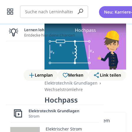
Suche
Neu: Karriere
Lernen lohnt sich!
Entdecke hier deine Chancen.
Lernplan
Merken
Link teilen
Elektrotechnik Grundlagen
Wechselstromlehre
Hochpass
Elektrotechnik Grundlagen
Strom
Wichtige Inhalte in diesem
Video
Elektrischer Strom