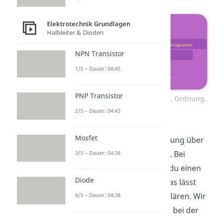
Elektrotechnik Grundlagen
Halbleiter & Dioden
NPN Transistor
1/5 – Dauer: 04:45
PNP Transistor
Phasendiagramm Hochpass 1. Ordnung.
2/5 – Dauer: 04:43
Im
Phasengang
wird der
Mosfet
Phasenwinkel
der Schaltung über
der Frequenz aufgetragen. Bei
3/5 – Dauer: 04:36
der
Grenzfrequenz
siehst du einen
Diode
Winkel
von genau
°. Das lässt
sich auch ganz einfach erklären. Wir
4/5 – Dauer: 04:38
haben vorher gesagt, dass bei der