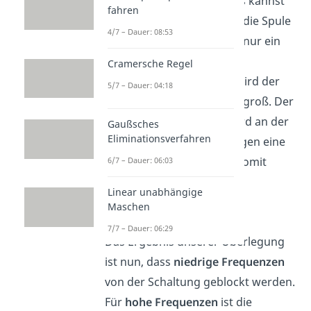
Zum besseren Verständnis kannst
fahren
du dir vorstellen, als wäre die Spule
4/7 – Dauer: 08:53
bei niedrigen
Frequenzen
nur ein
normaler Draht, also ein
Cramersche Regel
Kurzschluss
. Für
wird der
5/7 – Dauer: 04:18
Blindwiderstand
sehr groß. Der
Großteil der Spannung wird an der
Gaußsches
Eliminationsverfahren
Spule abfallen, die sozusagen eine
Unterbrechung erzeugt. Somit
6/7 – Dauer: 06:03
erhält man:
Linear unabhängige
Maschen
7/7 – Dauer: 06:29
Das Ergebnis unserer Überlegung
ist nun, dass
niedrige Frequenzen
von der Schaltung geblockt werden.
Für
hohe Frequenzen
ist die