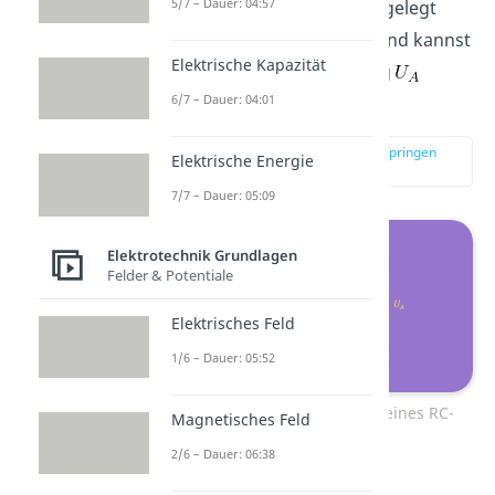
5/7 – Dauer: 04:57
Eingangsspannung
angelegt
und parallel zum Widerstand kannst
Elektrische Kapazität
du die Ausgangsspannung
6/7 – Dauer: 04:01
abgreifen.
zur Stelle im Video springen
Elektrische Energie
(00:25)
7/7 – Dauer: 05:09
Elektrotechnik Grundlagen
Felder & Potentiale
Elektrisches Feld
1/6 – Dauer: 05:52
Schematische Darstellung eines RC-
Magnetisches Feld
Hochpass.
2/6 – Dauer: 06:38