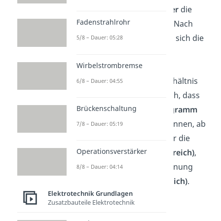
Frequenz
beginnt der
Filter
die
Fadenstrahlrohr
Spannung durchzulassen. Nach
der
Grenzfrequenz nähert
sich die
5/8 – Dauer: 05:28
Kurve relativ schnell der
Wirbelstrombremse
Verstärkung von 0dB,
beziehungsweise dem Verhältnis
6/8 – Dauer: 04:55
von 1. Das bedeutet einfach, dass
Brückenschaltung
gilt. Im
Bodediagramm
kannst du auf Anhieb erkennen, ab
7/8 – Dauer: 05:19
welcher Frequenz der Filter die
Operationsverstärker
Spannung blockt
(Sperrbereich)
,
beziehungsweise die Spannung
8/8 – Dauer: 04:14
durchlässt
(Durchlassbereich)
.
Elektrotechnik Grundlagen
Zusatzbauteile Elektrotechnik