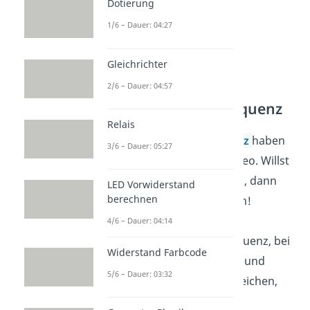
Dotierung
1/6 – Dauer: 04:27
Gleichrichter
2/6 – Dauer: 04:57
Hochpass Grenzfrequenz
Relais
Zum Thema
Grenzfrequenz
haben
3/6 – Dauer: 05:27
wir bereits ein eigenes Video. Willst
du mehr darüber erfahren, dann
LED Vorwiderstand
berechnen
schaue es dir unbedingt an!
Zusammengefasst ist die
4/6 – Dauer: 04:14
Grenzfrequenz
die Frequenz, bei
Widerstand Farbcode
der sich der
Widerstand R
und
5/6 – Dauer: 03:32
Blindwiderstand
abgleichen,
also: