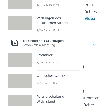
Wenn du dieses Thema lieber in
6/7 – Dauer: 04:46
Videoform erklärt haben möchtest,
Wirkungen des
dann schau dir doch unser
Video
elektrischen Stroms
dazu an!
7/7 – Dauer: 03:15
Elektrotechnik Grundlagen
Inhaltsübersicht
Stromkreis & Messung
Stromkreis
1/7 – Dauer: 04:57
Hochpass einfach
erklärt
Ohmsches Gesetz
2/7 – Dauer: 04:41
Im Allgemeinen lässt ein
Hochpass
Spannungen mit
Parallelschaltung
Frequenzen
über einer bestimmten
Widerstand
Grenzfrequenz
passieren. Daher