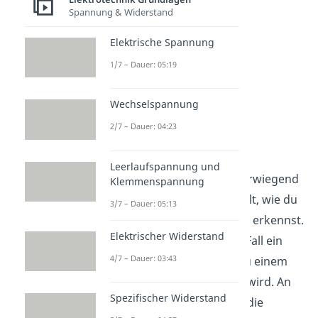
Spannung & Widerstand
Elektrische Spannung
1/7 – Dauer: 05:19
Wechselspannung
2/7 – Dauer: 04:23
RC Hochpass
Leerlaufspannung und
In diesem Artikel wird überwiegend
Klemmenspannung
der
RC Hochpass
behandelt, wie du
3/7 – Dauer: 05:13
ihn in folgender Schaltung erkennst.
Elektrischer Widerstand
Du siehst, dass in diesem Fall ein
4/7 – Dauer: 03:43
Kondensator
in Reihe zu einem
Widerstand
geschalten wird. An
Spezifischer Widerstand
den linken Klemmen wird die