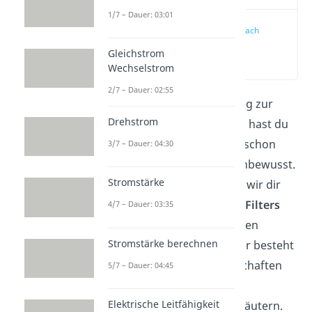
1/7 – Dauer: 03:01
Hochpass einfach
erklärt
Gleichstrom
(00:11)
Wechselstrom
2/7 – Dauer: 02:55
Du hast heute auf dem Weg zur
Drehstrom
Arbeit Radio gehört? Dann hast du
den
Hochpassfilter
heute schon
3/7 – Dauer: 04:30
benutzt, auch wenn nur unbewusst.
Stromstärke
In diesem Artikel möchten wir dir
die Funktionsweise dieses
Filters
4/7 – Dauer: 03:35
erklären, zeigen aus welchen
Stromstärke berechnen
einfachen Bauelementen er besteht
und dir dann seine Eigenschaften
5/7 – Dauer: 04:45
wie
Grenzfrequenz
und
Elektrische Leitfähigkeit
Übertragungsfunktion
erläutern.