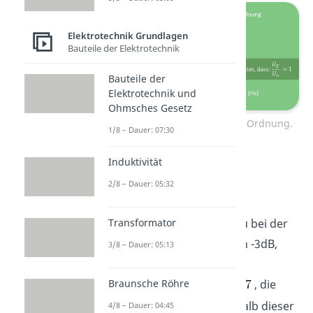
Elektrotechnik Grundlagen
Bauteile der Elektrotechnik
Bauteile der
Elektrotechnik und
Ohmsches Gesetz
Bodediagramm Hochpass 1. Ordnung.
1/8 – Dauer: 07:30
Induktivität
Beachte, dass die
Frequenz
logarithmisch
2/8 – Dauer: 05:32
eingetragen ist! Im
Transformator
Amplitudengang
siehst du bei der
typischen Verstärkung von -3dB,
3/8 – Dauer: 05:13
oder einem Verhältnis der
Braunsche Röhre
Amplituden von
, die
Grenzfrequenz
.
Oberhalb dieser
4/8 – Dauer: 04:45