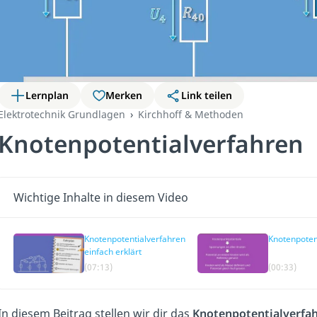
Lernplan
Merken
Link teilen
Elektrotechnik Grundlagen
Kirchhoff & Methoden
Knotenpotentialverfahren
Wichtige Inhalte in diesem Video
Knotenpotentialverfahren
Knotenpoten
einfach erklärt
(07:13)
(00:33)
In diesem Beitrag stellen wir dir das
Knotenpotentialverfa