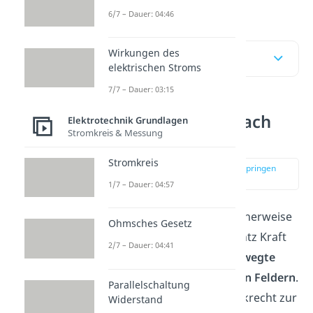
kannst.
6/7 – Dauer: 04:46
Wirkungen des
Inhaltsübersicht
elektrischen Stroms
7/7 – Dauer: 03:15
Lorentzkraft einfach
Elektrotechnik Grundlagen
Stromkreis & Messung
erklärt
Stromkreis
zur Stelle im Video springen
(00:09)
1/7 – Dauer: 04:57
Die
Lorentzkraft
(fälschlicherweise
Ohmsches Gesetz
oft Lorenzkraft oder Lorentz Kraft
2/7 – Dauer: 04:41
geschrieben) wirkt auf
bewegte
Ladungen
in
magnetischen Feldern
.
Parallelschaltung
Sie wirkt dabei immer senkrecht zur
Widerstand