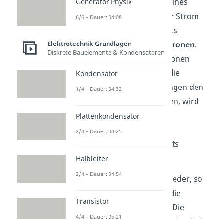
in einem Leiter innerhalb eines
Generator Physik
Magnetfeldes fließt. Dieser Strom
6/6 – Dauer: 04:08
ist genau genommen nichts
Elektrotechnik Grundlagen
anderes als
bewegte Elektronen
.
Diskrete Bauelemente & Kondensatoren
Auf diese bewegten Elektronen
wirkt im
Magnetfeld
nun die
Kondensator
Lorentzkraft,
da die Ladungen den
1/4 – Dauer: 04:32
Stab nicht verlassen können, wird
die
Leiterschaukel
von
Plattenkondensator
den Elektronen durch
2/4 – Dauer: 04:25
die Lorentzkraft nach rechts
gedrückt.
Halbleiter
3/4 – Dauer: 04:54
Öffnest du den Schalter wieder, so
fällt die
Leiterschaukel
in die
Transistor
Ausgangsposition zurück. Die
4/4 – Dauer: 05:21