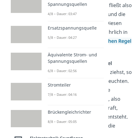
Spannungsquellen
der Schaltung befindet. Es fließt also
ohne weiteres kein Strom und die
4/8 – Dauer: 03:47
Glühbirne leuchtet nicht. Diesen
Ersatzspannungsquelle
Versuch haben auch ausführlich in
5/8 – Dauer: 04:27
unserem Video zur
Lenzschen Regel
behandelt
.
Äquivalente Strom- und
Spannungsquellen
Wenn du die
Leiterschaukel
6/8 – Dauer: 02:56
beispielsweise nach rechts ziehst, so
fängt die Glühbirne an zu leuchten.
Stromteiler
Hier werden sozusagen die
7/8 – Dauer: 04:16
Elektronen von dir bewegt, also
durch eine mechanische Kraft,
Brückengleichrichter
weshalb die
Lorentzkraft
entsteht.
8/8 – Dauer: 05:05
Im vorliegenden Fall wirkt die
Lorentzkraft dann aus der