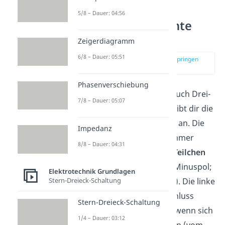
5/8 – Dauer: 04:56
Lorentzkraft Rechte
Hand Regel
Zeigerdiagramm
6/8 – Dauer: 05:51
zur Stelle im Video springen
(02:47)
Phasenverschiebung
Die
Rechte-Hand-Regel
(auch Drei-
7/8 – Dauer: 05:07
Finger- oder UVW-Regel) gibt dir die
Richtung der
Lorentzkraft
an. Die
Impedanz
rechte Hand benutzt du immer
8/8 – Dauer: 04:31
dann, wenn sich
positive Teilchen
bewegen (vom Plus- zum Minuspol;
Elektrotechnik Grundlagen
Stern-Dreieck-Schaltung
technische Stromrichtung). Die linke
Hand findet im Umkehrschluss
Stern-Dreieck-Schaltung
immer dann Anwendung, wenn sich
1/4 – Dauer: 03:12