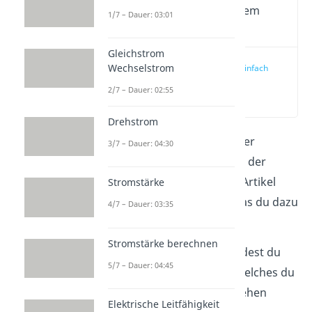
Wichtige Inhalte in diesem
1/7 – Dauer: 03:01
Video
Gleichstrom
Wechselstrom
Lorentzkraft einfach
erklärt
2/7 – Dauer: 02:55
(00:09)
Drehstrom
Die
Lorentzkraft
ist eine der
3/7 – Dauer: 04:30
grundlegendsten Kräfte in der
Elektrotechnik. In diesem Artikel
Stromstärke
lernst du alles wichtige, was du dazu
4/7 – Dauer: 03:35
wissen musst kennen.
Stromstärke berechnen
Den kompletten Inhalt findest du
5/7 – Dauer: 04:45
auch in unserem
Video
, welches du
dir gerne stattdessen ansehen
Elektrische Leitfähigkeit