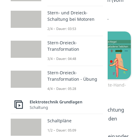
negative Teilchen
bewegen (vom
Minus- zum Pluspol;
Stern- und Dreieck-
Elektronenstromrichtung).
Schaltung bei Motoren
2/4 – Dauer: 03:53
Stern-Dreieck-
Transformation
3/4 – Dauer: 04:48
Stern-Dreieck-
Transformation - Übung
Linke-Hand-Regel und Rechte-Hand-
4/4 – Dauer: 05:28
Regel
Elektrotechnik Grundlagen
Schaltung
Für die Bestimmung der Richtung
der
Lorentzkraft
hältst du den
Schaltpläne
Daumen, Zeigefinger und
1/2 – Dauer: 05:09
Mittelfinger senkrecht voneinander,