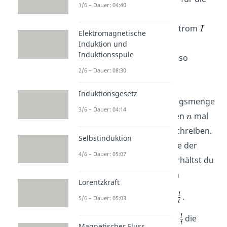
1/6 – Dauer: 04:40
Länge des im
Magnetfeld
befindlichen Leiters. Den Strom
Elektromagnetische
kannst du berechnen aus
Induktion und
Induktionsspule
Ladungsmenge pro Zeit, also
2/6 – Dauer: 08:30
.
Induktionsgesetz
Dabei kannst du die Ladungsmenge
3/6 – Dauer: 04:14
auch als Anzahl der Teilchen
mal
Ladung der Teilchen
beschreiben.
Selbstinduktion
Setzt du diese Formel in die der
4/6 – Dauer: 05:07
magnetischen Kraft
ein, erhältst du
nach geringem Umformen
Lorentzkraft
.
5/6 – Dauer: 05:03
In unserem Fall beschreibt
die
Magnetischer Fluss