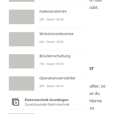
da auf unbewegte Ladungen das
Magnetfeld keine Kraft ausübt.
Fadenstrahlrohr
5/8 – Dauer: 05:28
Wirbelstrombremse
6/8 – Dauer: 04:55
Brückenschaltung
7/8 – Dauer: 05:19
Stromdurchflossener
Leiter
Operationsverstärker
Schließt du jedoch den Schalter, so
8/8 – Dauer: 04:14
kann nun Strom fließen, was du
Elektrotechnik Grundlagen
auch am Leuchten der Glühbirne
Zusatzbauteile Elektrotechnik
erkennst. In diesem Moment