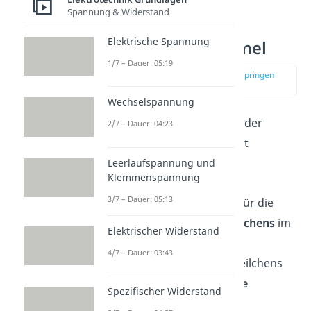
Spannung & Widerstand
Elektrische Spannung
Lorentzkraft Formel
1/7 – Dauer: 05:19
zur Stelle im Video springen
(00:29)
Wechselspannung
Die Formel für den Betrag der
2/7 – Dauer: 04:23
Lorentzkraft
kannst du mit
Leerlaufspannung und
F = q
⋅ v ⋅ B
Klemmenspannung
3/7 – Dauer: 05:13
berechnen. Dabei steht
für die
Ladung des
bewegten Teilchens
im
Elektrischer Widerstand
Magnetfeld,
für die
4/7 – Dauer: 03:43
Geschwindigkeit
dieses Teilchens
und
für die
magnetische
Spezifischer Widerstand
Flussdichte
. Wichtige