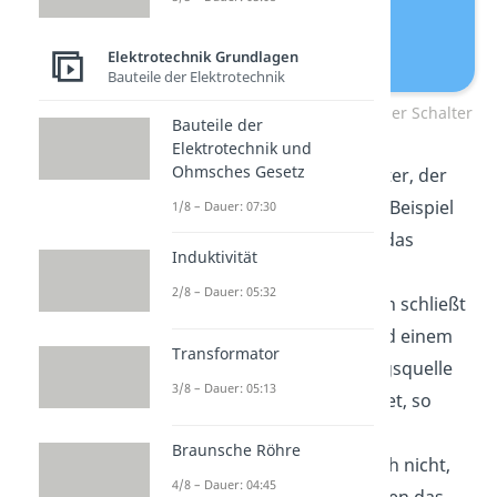
Elektrotechnik Grundlagen
Bauteile der Elektrotechnik
Leiterschaukelversuch – offener Schalter
Bauteile der
Elektrotechnik und
Ohmsches Gesetz
Dafür hängst du einen Leiter, der
nicht magnetisch ist (zum Beispiel
1/8 – Dauer: 07:30
Aluminium), beweglich in das
Induktivität
Magnetfeld
eines
2/8 – Dauer: 05:32
Hufeisenmagneten. Diesen schließt
du mit einer Glühbirne und einem
Transformator
Schalter an eine Spannungsquelle
3/8 – Dauer: 05:13
an. Ist der Schalter geöffnet, so
fließt auch kein Strom. Die
Braunsche Röhre
Leiterschaukel
bewegt sich nicht,
4/8 – Dauer: 04:45