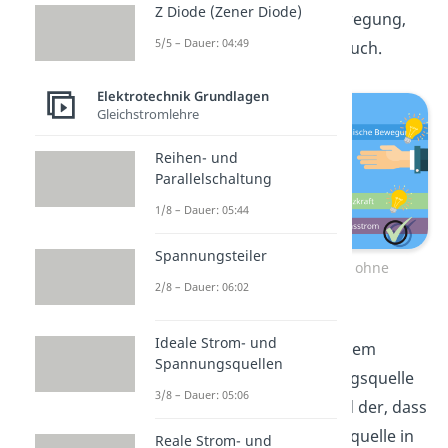
Z Diode (Zener Diode)
wie eine mechanische Bewegung,
5/5 – Dauer: 04:49
gezeigt im folgenden Versuch.
Elektrotechnik Grundlagen
Gleichstromlehre
Reihen- und
Parallelschaltung
1/8 – Dauer: 05:44
Spannungsteiler
Leiterschaukelversuch – ohne
2/8 – Dauer: 06:02
Spannungsquelle
Ideale Strom- und
Im Vergleich zum vorherigem
Spannungsquellen
Aufbau mit einer Spannungsquelle
3/8 – Dauer: 05:06
ist der einzige Unterschied der, dass
sich nun keine Spannungsquelle in
Reale Strom- und