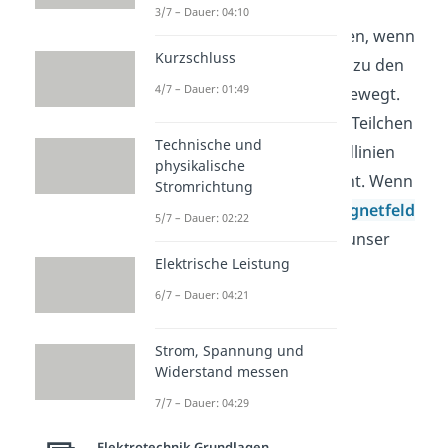
Bewegungsrichtung
. Die
3/7 – Dauer: 04:10
Lorentzkraft
ist am größten, wenn
Kurzschluss
sich die Ladung senkrecht zu den
4/7 – Dauer: 01:49
magnetischen Feldlinien bewegt.
Bewegt sich das geladene Teilchen
Technische und
parallel zu den Magnetfeldlinien
physikalische
wirkt die
Lorentzkraft
nicht. Wenn
Stromrichtung
du Fragen zum Thema
Magnetfeld
5/7 – Dauer: 02:22
hast, kannst du dir gerne unser
Elektrische Leistung
Video dazu ansehen.
6/7 – Dauer: 04:21
Strom, Spannung und
Widerstand messen
7/7 – Dauer: 04:29
Elektrotechnik Grundlagen