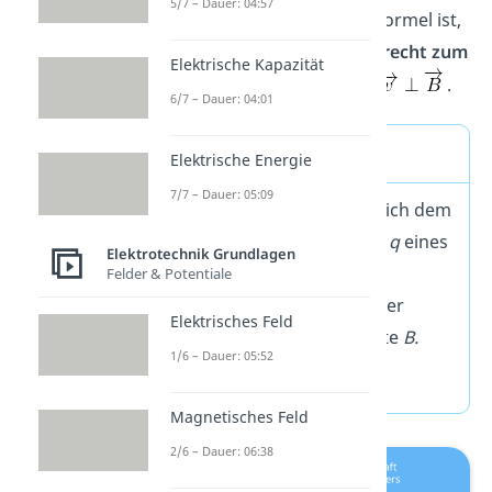
5/7 – Dauer: 04:57
Voraussetzung für diese Formel ist,
dass sich die Ladung
senkrecht zum
Elektrische Kapazität
Magnetfeld
bewegt, also
.
6/7 – Dauer: 04:01
Merke
Elektrische Energie
7/7 – Dauer: 05:09
Die Lorentzkraft
F
ist gleich dem
Produkt aus der Ladung
q
eines
Elektrotechnik Grundlagen
Teilchens, seiner
Felder & Potentiale
Geschwindigkeit
v
und der
Elektrisches Feld
magnetischen Flussdichte
B.
1/6 – Dauer: 05:52
F = q
⋅ v ⋅ B
Magnetisches Feld
2/6 – Dauer: 06:38