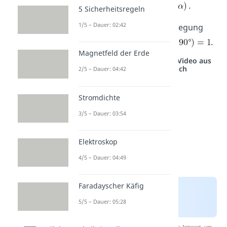
.
5 Sicherheitsregeln
1/5 – Dauer: 02:42
Bei einer senkrechten Bewegung
gilt
° und somit
°
.
Magnetfeld der Erde
Studyflix vernetzt: Hier ein Video aus
einem anderen Bereich
2/5 – Dauer: 04:42
Stromdichte
3/5 – Dauer: 03:54
Elektroskop
4/5 – Dauer: 04:49
Faradayscher Käfig
5/5 – Dauer: 05:28
Nach Beantwortung speichern wir deine Antwort, um