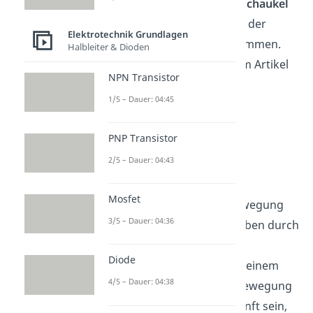
Richtung, in die die
Leiterschaukel
sich bewegt kannst du mit der
Elektrotechnik Grundlagen
Rechten-Hand-Regel
bestimmen.
Halbleiter & Dioden
Darauf gehen wir später im Artikel
NPN Transistor
noch ein.
1/5 – Dauer: 04:45
Bewegte Ladung
PNP Transistor
2/5 – Dauer: 04:43
Du weißt bereits, dass die
Lorentzkraft
auf
bewegte
Mosfet
Ladungen
wirkt. Diese Bewegung
3/5 – Dauer: 04:36
kann beispielsweise, wie oben durch
eine Spannungsquelle
Diode
hervorgerufen werden. In einem
4/5 – Dauer: 04:38
weiteren Fall kann diese Bewegung
auch mechanischer Herkunft sein,