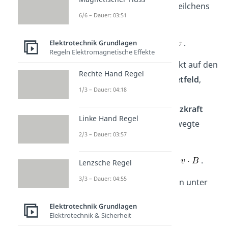
Geschwindigkeit
eines Teilchens
6/6 – Dauer: 03:51
im Leiter. Daraus folgt
.
Elektrotechnik Grundlagen
Regeln Elektromagnetische Effekte
Die
Magnetische Kraft
wirkt auf den
Rechte Hand Regel
gesamten Leiter im
Magnetfeld
,
1/3 – Dauer: 04:18
also auf alle
bewegte
Ladungsträger. Die
Lorentzkraft
Linke Hand Regel
wirkt auf jede einzelne bewegte
2/3 – Dauer: 03:57
Ladung. Deshalb folgt
.
Lenzsche Regel
3/3 – Dauer: 04:55
Bewegen sich die Ladungen unter
dem Winkel
zu den
Elektrotechnik Grundlagen
Magnetfeldlinien, so gilt
Elektrotechnik & Sicherheit