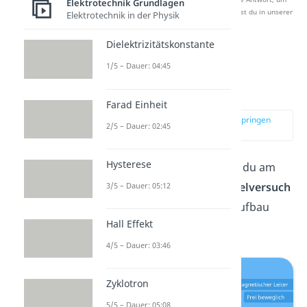
Elektrotechnik Grundlagen
Studyflix zu verbessern. Mehr dazu erfährst du in unserer
Elektrotechnik in der Physik
Datenschutzerklärung
.
Dielektrizitätskonstante
1/5 – Dauer: 04:45
Lorentzkraft
Leiterschaukel
Farad Einheit
zur Stelle im Video springen
2/5 – Dauer: 02:45
(01:00)
Hysterese
Die
Lorentzkraft
erkennst du am
besten beim
Leiterschaukelversuch
3/5 – Dauer: 05:12
wie du ihn in folgendem Aufbau
Hall Effekt
siehst.
4/5 – Dauer: 03:46
Zyklotron
5/5 – Dauer: 05:08