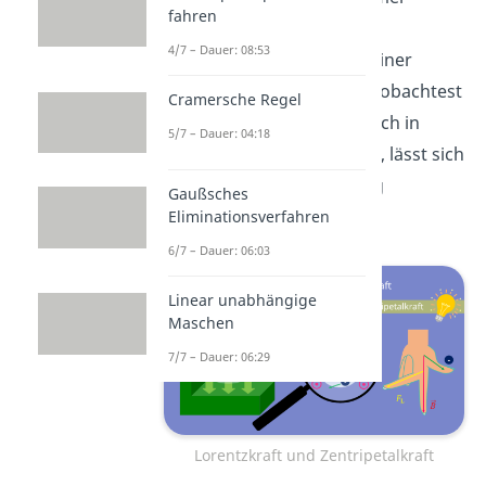
fahren
senkrecht
4/7 – Dauer: 08:53
zur
Bewegungsrichtung
einer
Ladung
im Magnetfeld
. Beobachtest
Cramersche Regel
du ein Elektron, welches sich in
5/7 – Dauer: 04:18
einem Magnetfeld bewegt, lässt sich
folgender Zusammenhang
Gaußsches
entdecken.
Eliminationsverfahren
6/7 – Dauer: 06:03
Linear unabhängige
Maschen
7/7 – Dauer: 06:29
Lorentzkraft und Zentripetalkraft