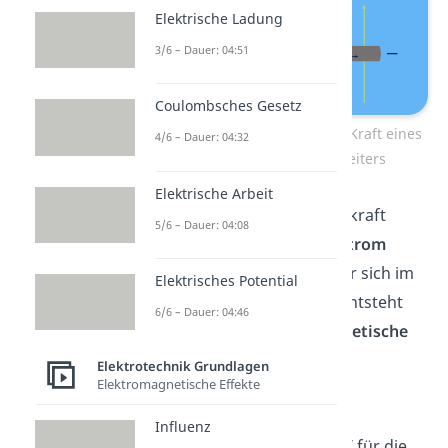
Elektrische Ladung
3/6 – Dauer: 04:51
Coulombsches Gesetz
Richtung der magnetischen Kraft eines
4/6 – Dauer: 04:32
stromdurchflossenen Leiters
Elektrische Arbeit
Die Formel für die Lorentzkraft
5/6 – Dauer: 04:08
leiten wir nun her. Fließt
Strom
durch einen Leiter, welcher sich im
Elektrisches Potential
Magnetfeld
befindet, so entsteht
6/6 – Dauer: 04:46
auf diesen Leiter die
magnetische
Kraft
mit
Elektrotechnik Grundlagen
Elektromagnetische Effekte
.
Influenz
In diesem Ausdruck steht
für die