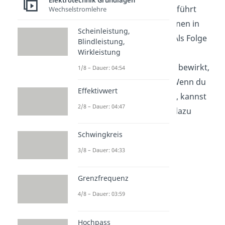
Elektrotechnik Grundlagen
Zeichenebene heraus und führt
Wechselstromlehre
dazu, dass sich die Elektronen in
Scheinleistung,
diese Richtung bewegen. Als Folge
Blindleistung,
Wirkleistung
entsteht ein sogenannter
Induktionsstrom
, welcher bewirkt,
1/8 – Dauer: 04:54
dass die Lampe leuchtet. Wenn du
Effektivwert
Fragen zur
Induktion
hast, kannst
2/8 – Dauer: 04:47
du dir gerne unser Video dazu
ansehen.
Schwingkreis
3/8 – Dauer: 04:33
Grenzfrequenz
4/8 – Dauer: 03:59
Hochpass