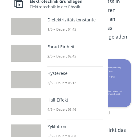
des Leiters abgelenkt, sodass in
Elektrotechnik Grundlagen
Elektrotechnik in der Physik
unserem Beispiel am hinteren
Drahtende ein Überschuss an
Dielektrizitätskonstante
Elektronen entsteht und das
1/5 – Dauer: 04:45
vordere Drahtende positiv geladen
ist.
Farad Einheit
2/5 – Dauer: 02:45
Hysterese
3/5 – Dauer: 05:12
Hall Effekt
4/5 – Dauer: 03:46
Leiter im Magnetfeld
Zyklotron
Die
Ladungstrennung
bewirkt das
5/5 – Dauer: 05:08