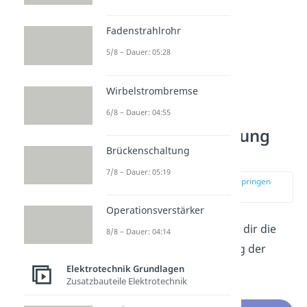
Fadenstrahlrohr
5/8 – Dauer: 05:28
Wirbelstrombremse
6/8 – Dauer: 04:55
Induktionsspannung
Brückenschaltung
berechnen
7/8 – Dauer: 05:19
zur Stelle im Video springen
(02:32)
Operationsverstärker
Im Folgenden erklären wir dir die
8/8 – Dauer: 04:14
Herleitung zur Berechnung der
Induktionsspannung.
Elektrotechnik Grundlagen
Zusatzbauteile Elektrotechnik