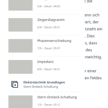
Das Magnetfeld durchläuft die
5/8 – Dauer: 04:56
Fläche A der Leiterschleife
senkrecht. Immer dann, wenn sich
Zeigerdiagramm
der magnetische Fluss ändert, der
6/8 – Dauer: 05:51
die Fläche A durchsetzt, entsteht ein
Induktionsspannungsstoß. Dies
Phasenverschiebung
führt uns zu der Erkenntnis, dass
7/8 – Dauer: 05:07
die Ursache der Änderung des
magnetischen Fluss Φ ist unwichtig.
Impedanz
Sie kann sowohl auf einer
8/8 – Dauer: 04:31
Bewegung des Leiters oder einer
Änderung des magnetischen Feldes
Elektrotechnik Grundlagen
beruhen.
Stern-Dreieck-Schaltung
Stern-Dreieck-Schaltung
1/4 – Dauer: 03:12