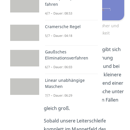
fahren
4/7 – Dauer: 08:53
Induktionsspannung bei hoher und
Cramersche Regel
niedriger Geschwindigkeit
5/7 – Dauer: 04:18
Bei schneller Bewegung ergibt sich
Gaußsches
eine hohe Induktionsspannung
Eliminationsverfahren
während einer kurzen Zeit und bei
6/7 – Dauer: 06:03
langsamer Bewegung eine kleinere
Linear unabhängige
Induktionsspannung während einer
Maschen
längeren Zeitdauer. Die Fläche unter
7/7 – Dauer: 06:29
der Kurve ist aber in beiden Fällen
gleich groß.
Sobald unsere Leiterschleife
komplett im Magnetfeld des