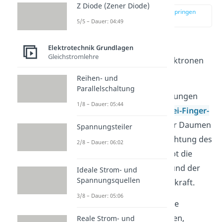
Z Diode (Zener Diode)
zur Stelle im Video springen
(03:35)
5/5 – Dauer: 04:49
Jetzt schauen wir uns die
Elektrotechnik Grundlagen
Gleichstromlehre
Teilchenbewegung der Elektronen
genauer an.
Reihen- und
Parallelschaltung
Zur Bestimmung der Richtungen
1/8 – Dauer: 05:44
nehmen wir wieder die
Drei-Finger-
Regel
der
linken Hand
. Der Daumen
Spannungsteiler
ist dann die Bewegungsrichtung des
2/8 – Dauer: 06:02
Leiters, der Zeigefinger gibt die
Richtung des B-Feldes an und der
Ideale Strom- und
Spannungsquellen
Mittelfinger ist die Lorentzkraft.
3/8 – Dauer: 05:06
Um die elektromagnetische
Induktion ganz zu verstehen,
Reale Strom- und