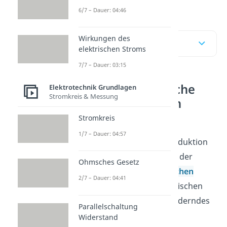
auf einen Blick.
6/7 – Dauer: 04:46
Wirkungen des
Inhaltsübersicht
elektrischen Stroms
7/7 – Dauer: 03:15
Elektromagnetische
Elektrotechnik Grundlagen
Stromkreis & Messung
Induktion einfach
erklärt
Stromkreis
1/7 – Dauer: 04:57
Die elektromagnetische Induktion
beschreibt das
Phänomen
der
Ohmsches Gesetz
Entstehung einer
elektrischen
2/7 – Dauer: 04:41
Spannung
an einem elektrischen
Leiter durch ein sich veränderndes
Parallelschaltung
Magnetfeld.
Widerstand