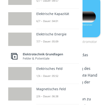
5/7 – Dauer: 04:57
Elektrische Kapazität
6/7 – Dauer: 04:01
Elektrische Energie
Rechte Hand Regel und Elektromotor
7/7 – Dauer: 05:09
Elektrotechnik Grundlagen
Insgesamt kann man sich das
Felder & Potentiale
Magnetfeld also wie eine
zylindrische Ummantelung des
Elektrisches Feld
Leiters vorstellen. Die Rechte Hand
1/6 – Dauer: 05:52
Regel hilft dir, die Richtung der
Feldlinien zu bestimmen.
Magnetisches Feld
2/6 – Dauer: 06:38
Krümmt man den Leiter nun zu