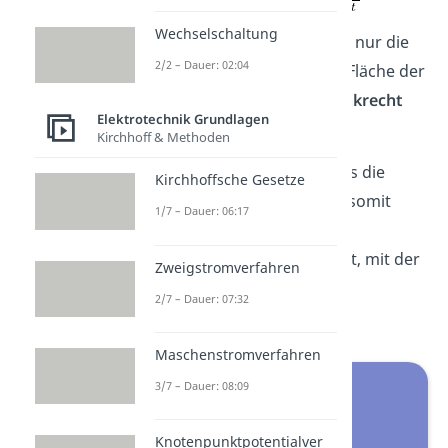
Wechselschaltung
Wichtig ist dabei, dass
nur die
2/2 – Dauer: 02:04
vom Feld durchdrungene Fläche der
Leiterschleife ist und B
senkrecht
Elektrotechnik Grundlagen
durch A geht.
Kirchhoff & Methoden
Die Formel zeigt auch, dass die
Kirchhoffsche Gesetze
induzierte Spannung und somit
1/7 – Dauer: 06:17
auch deren Höhe von der
Geschwindigkeit v abhängt, mit der
Zweigstromverfahren
die Leiterschleife ins Feld
2/7 – Dauer: 07:32
hineinbewegt wird.
Maschenstromverfahren
3/7 – Dauer: 08:09
Knotenpunktpotentialver