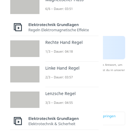
6/6 – Dauer: 03:51
Elektrotechnik Grundlagen
Regeln Elektromagnetische Effekte
Rechte Hand Regel
1/3 – Dauer: 04:18
Nach Beantwortung speichern wir deine Antwort, um
Linke Hand Regel
Studyflix zu verbessern. Mehr dazu erfährst du in unserer
Datenschutzerklärung
.
2/3 – Dauer: 03:57
Lenzsche Regel
Leiterschleife im
Magnetfeld
3/3 – Dauer: 04:55
zur Stelle im Video springen
Elektrotechnik Grundlagen
(01:26)
Elektrotechnik & Sicherheit