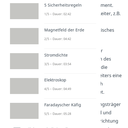
Machen wir nun ein Experiment.
5 Sicherheitsregeln
Dazu brauchen wir einen Leiter, z.B.
1/5 – Dauer: 02:42
ein Stück Draht und einen
Magneten, der ein magnetisches
Magnetfeld der Erde
Feld erzeugt.
2/5 – Dauer: 04:42
Bewegt man nun den Leiter
Stromdichte
senkrecht zu den Feldlinien des
3/5 – Dauer: 03:54
Magnetfelds , so wirkt auf die
Ladungen innerhalb des Leiters eine
Elektroskop
Kraft. Diese Kraft wird auch
4/5 – Dauer: 04:49
als
Lorentzkraft
bezeichnet.
Dadurch werden die Ladungsträger
Faradayscher Käfig
senkrecht zum Magnetfeld und
5/5 – Dauer: 05:28
senkrecht zur Bewegungsrichtung