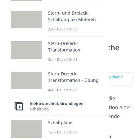
Stern- und Dreieck-
Schaltung bei Motoren
2/4 – Dauer: 03:53
Stern-Dreieck-
Elektromagnetische
Transformation
Induktion von
3/4 – Dauer: 04:48
Spannung
Stern-Dreieck-
zur Stelle im Video springen
Transformation - Übung
(05:03)
4/4 – Dauer: 05:28
Die
erste Möglichkeit
für die
Elektrotechnik Grundlagen
elektromagnetische Induktion einer
Schaltung
Spannung beschreibt folgende
Schaltpläne
Formel:
1/2 – Dauer: 05:09