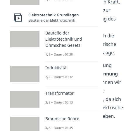
Auftreten einer elektrischen Kraft.
Sie wirkt entgegengesetzt zur
Elektrotechnik Grundlagen
Lorentzkraft
. Bei Bewegung des
Bauteile der Elektrotechnik
Leiters mit konstanter
Bauteile der
Geschwindigkeit halten sich die
Elektrotechnik und
Lorentzkraft
und die elektrische
Ohmsches Gesetz
Kraft auf eine Ladung in Waage.
1/8 – Dauer: 07:30
Diese Ladungsträgertrennung
Induktivität
erzeugt die
Induktionsspannung
2/8 – Dauer: 05:32
U
. Die Spannung berechnen wir
ind
für den Fall, dass sich keine
Transformator
Elektronen mehr bewegen, da sich
3/8 – Dauer: 05:13
die Lorentzkraft und die elektrische
Feldkraft gegenseitig aufheben.
Braunsche Röhre
4/8 – Dauer: 04:45