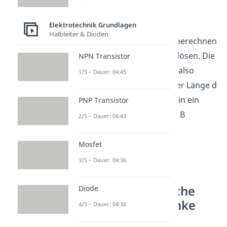
Elektrotechnik Grundlagen
Halbleiter & Dioden
Die
Induktionsspannung
berechnen
wir indem wir nach ihr auflösen. Die
NPN Transistor
Induktionsspannung wird also
1/5 – Dauer: 04:45
erzeugt, wenn ein Leiter der Länge d
mit der Geschwindigkeit v in ein
PNP Transistor
Magnetfeld mit der Stärke B
2/5 – Dauer: 04:43
gebracht wird.
Mosfet
3/5 – Dauer: 04:36
Elektromagnetische
Diode
Induktion und Linke
4/5 – Dauer: 04:38
Hand Regel