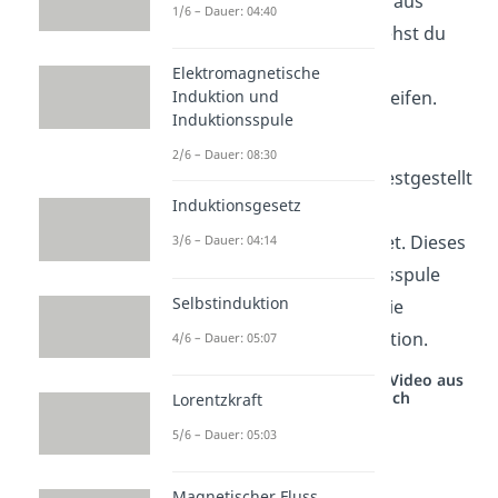
einzigen Schleife, sondern aus
1/6 – Dauer: 04:40
vielen Wicklungen. Hier siehst du
das Magnetfeld einer
Elektromagnetische
Induktionsspule mit 4 Schleifen.
Induktion und
Induktionsspule
Wenn also eine induzierte
2/6 – Dauer: 08:30
Spannung in einer Spule festgestellt
Induktionsgesetz
wird, wird sie auch als
Induktionsspule bezeichnet. Dieses
3/6 – Dauer: 04:14
Magnetfeld der Induktionsspule
Selbstinduktion
bringt uns nun näher an die
elektromagnetische Induktion.
4/6 – Dauer: 05:07
Studyflix vernetzt: Hier ein Video aus
einem anderen Bereich
Lorentzkraft
5/6 – Dauer: 05:03
Magnetischer Fluss