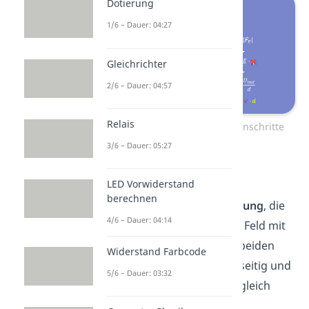
Dotierung
1/6 – Dauer: 04:27
Gleichrichter
2/6 – Dauer: 04:57
Relais
Induktionsspannung Rechenschritte
3/6 – Dauer: 05:27
Wie bereits erwähnt führt
LED Vorwiderstand
die
Lorentzkraft
zu
berechnen
einer
Ladungsträgertrennung
, die
4/6 – Dauer: 04:14
wiederum ein elektrisches Feld mit
der
Kraft
erzeugt. Die beiden
Widerstand Farbcode
kompensieren sich gegenseitig und
5/6 – Dauer: 03:32
sind daher betragsmäßig gleich
groß. Es gilt daher: