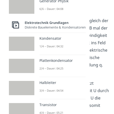
Generator Physik
6/6 – Dauer: 04:08
Die
Lorentzkraft
ist dabei gleich der
Elektrotechnik Grundlagen
Diskrete Bauelemente & Kondensatoren
magnetischen Feldstärke B mal der
Ladung q mal der Geschwindigkeit
Kondensator
v, mit der das Drahtstück ins Feld
1/4 – Dauer: 04:32
hinein bewegt wird. Die elektrische
Feldkraft ist die elektrische
Plattenkondensator
Feldstärke E mal die Ladung q.
2/4 – Dauer: 04:25
Halbleiter
Die Ladung q kannst du jetzt
wegkürzen. E ersetzt du mit U durch
3/4 – Dauer: 04:54
die Drahtlänge d. Dabei ist U die
Transistor
Induktionsspannung
und somit
unsere gesuchte Größe.
4/4 – Dauer: 05:21