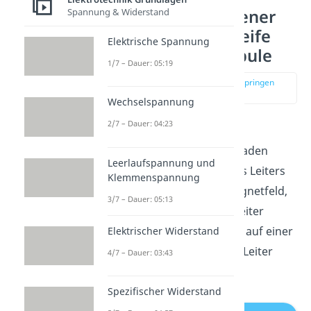
Spannung & Widerstand
Stromdurchflossener
Leiter: Leiterschleife
Elektrische Spannung
und Induktionsspule
1/7 – Dauer: 05:19
zur Stelle im Video springen
(00:21)
Wechselspannung
2/7 – Dauer: 04:23
Hier siehst du einen
stromdurchflossenen
geraden
Leerlaufspannung und
Leiter
. An jedem Punkt des Leiters
Klemmenspannung
erzeugt der Strom ein Magnetfeld,
3/7 – Dauer: 05:13
das kreisförmig um den Leiter
verläuft. Das Feld ist dabei auf einer
Elektrischer Widerstand
Ebene, die senkrecht zum Leiter
4/7 – Dauer: 03:43
liegt.
Spezifischer Widerstand