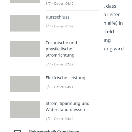
3/7 – Dauer: 04:10
Du kannst dir also merken, dass
wenn du einen elektrischen Leiter
Kurzschluss
(zum Beispiel eine Leiterschleife) in
4/7 – Dauer: 01:49
ein
veränderliches
Magnetfeld
bringst, an ihr eine Spannung
Technische und
abfallen wird. Diese Spannung wird
physikalische
Stromrichtung
als
Induktionsspannung
5/7 – Dauer: 02:22
bezeichnet.
Elektrische Leistung
6/7 – Dauer: 04:21
Strom, Spannung und
Widerstand messen
7/7 – Dauer: 04:29
Elektrotechnik Grundlagen