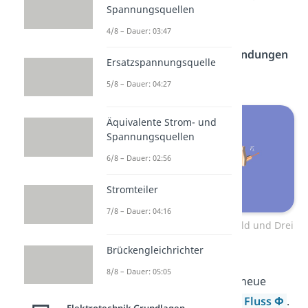
Spannungsquellen
tauschen wir unser kurzes
4/8 – Dauer: 03:47
Leiterstück gegen eine
Induktionsspule mit N Windungen
Ersatzspannungsquelle
und der Fläche A.
5/8 – Dauer: 04:27
Äquivalente Strom- und
Spannungsquellen
6/8 – Dauer: 02:56
Stromteiler
7/8 – Dauer: 04:16
Induktionsspule im Magnetfeld und Drei
Finger Regel
Brückengleichrichter
8/8 – Dauer: 05:05
Zudem brauchen wir eine neue
Größe: den
magnetischen Fluss
Φ
.