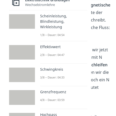
Elektrotechnik Grundlagen
Wir kennen bereits die
magnetische
Wechselstromlehre
Flussdichte B
, die die Dichte der
Scheinleistung,
Feldlinien pro Fläche A beschreibt.
Blindleistung,
Wirkleistung
Demnach ist der magnetische Fluss:
1/8 – Dauer: 04:54
Effektivwert
In unserem Beispiel haben wir jetzt
2/8 – Dauer: 04:47
aber eine Induktionsspule mit N
Windungen, also
N Leiterschleifen
Schwingkreis
der Fläche A
. Daher müssen wir die
3/8 – Dauer: 04:33
Formel anpassen, indem noch ein N
dazukommt. Die Formel lautet
Grenzfrequenz
damit:
4/8 – Dauer: 03:59
Hochpass