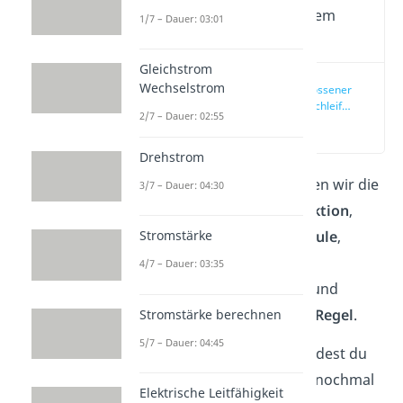
Wichtige Inhalte in diesem
1/7 – Dauer: 03:01
Video
Gleichstrom
Wechselstrom
Stromdurchflossener
Leiter: Leiterschleife
2/7 – Dauer: 02:55
und Induktionsspule
(00:21)
Drehstrom
In diesem Beitrag definieren wir die
3/7 – Dauer: 04:30
elektromagnetische Induktion
,
erklären die Induktionsspule
,
Stromstärke
stellen die Formel für die
4/7 – Dauer: 03:35
Induktionsspannung
auf und
zeigen dir die
Drei-Finger-Regel
.
Stromstärke berechnen
5/7 – Dauer: 04:45
In unserem
Video
dazu findest du
alles wichtige zum Thema nochmal
Elektrische Leitfähigkeit