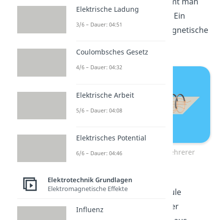
einer Schleife, dann krümmt man
Elektrische Ladung
auch diese Ummantelung. Ein
3/6 – Dauer: 04:51
Querschnitt durch das magnetische
Feld sieht so aus:
Coulombsches Gesetz
4/6 – Dauer: 04:32
Elektrische Arbeit
5/6 – Dauer: 04:08
Elektrisches Potential
Magnetfeld einer und mehrerer
6/6 – Dauer: 04:46
Wicklungen
Elektrotechnik Grundlagen
Elektromagnetische Effekte
Eine übliche Induktionsspule
besteht aber nicht aus einer
Influenz