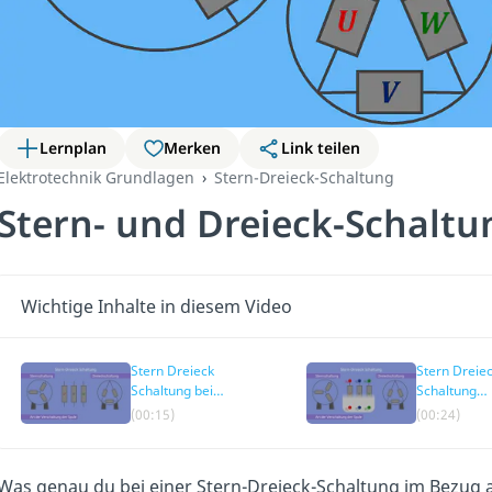
Lernplan
Merken
Link teilen
Elektrotechnik Grundlagen
Stern-Dreieck-Schaltung
Stern- und Dreieck-Schaltu
Wichtige Inhalte in diesem Video
Stern Dreieck
Stern Dreie
Schaltung bei
Schaltung
Motoren einfach
Klemmbrett
(00:15)
(00:24)
erklärt
Was genau du bei einer Stern-Dreieck-Schaltung im Bezug a