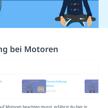
ng bei Motoren
ck
Sternschaltung
Motor
(00:54)
uf Motoren beachten musst, erfährst du hier in