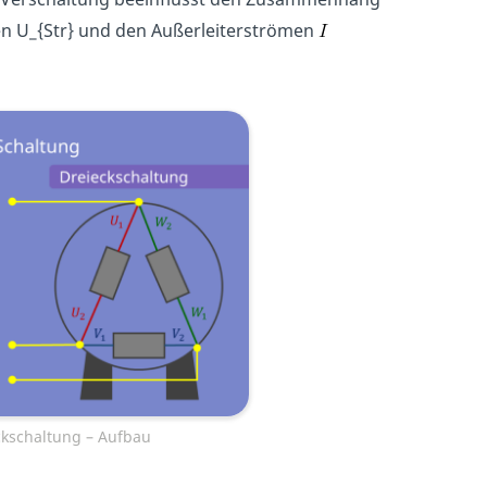
n U_{Str} und den Außerleiterströmen
ckschaltung – Aufbau