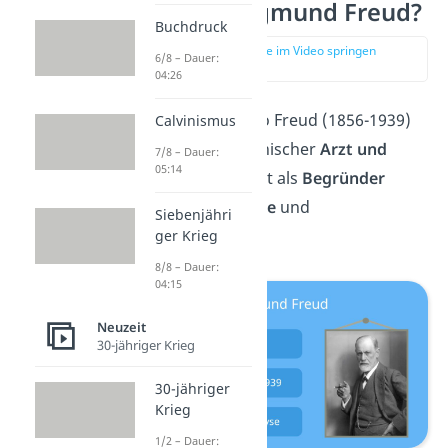
Wer war Sigmund Freud?
Buchdruck
zur Stelle im Video springen
6/8 – Dauer:
(00:19)
04:26
Sigmund Schlomo Freud (1856-1939)
Calvinismus
war ein österreichischer
Arzt und
7/8 – Dauer:
05:14
Psychologe
. Er gilt als
Begründer
der Psychoanalyse
und
Siebenjähri
Traumdeutung.
ger Krieg
8/8 – Dauer:
04:15
Neuzeit
30-jähriger Krieg
30-jähriger
Krieg
1/2 – Dauer: