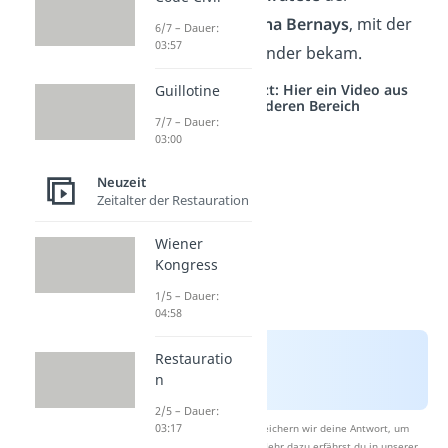
Psychologe
Martha Bernays
, mit der
6/7 – Dauer:
03:57
er später sechs Kinder bekam.
Studyflix vernetzt: Hier ein Video aus
Guillotine
einem anderen Bereich
7/7 – Dauer:
03:00
Neuzeit
Zeitalter der Restauration
Wiener
Kongress
1/5 – Dauer:
04:58
Restauratio
n
2/5 – Dauer:
03:17
Nach Beantwortung speichern wir deine Antwort, um
Studyflix zu verbessern. Mehr dazu erfährst du in unserer