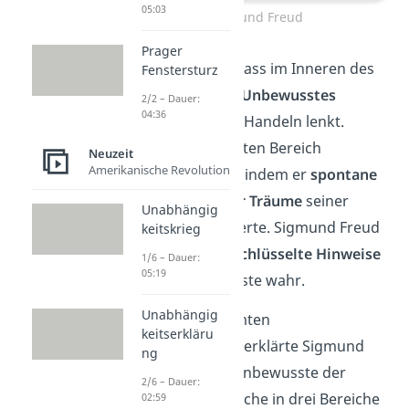
05:03
Sigmund Freud
Prager
Freud erkannte, dass im Inneren des
Fenstersturz
Menschen etwas
Unbewusstes
2/2 – Dauer:
04:36
existiert, das sein Handeln lenkt.
Diesen unbewussten Bereich
Neuzeit
Amerikanische Revolution
erforschte Freud, indem er
spontane
Äußerungen oder Träume
seiner
Unabhängig
Patienten analysierte. Sigmund Freud
keitskrieg
nahm sie als
verschlüsselte Hinweise
1/6 – Dauer:
05:19
auf das Unbewusste wahr.
Unabhängig
In seinem berühmten
keitserkläru
Instanzenmodell
erklärte Sigmund
ng
Freud, dass das Unbewusste der
2/6 – Dauer:
menschlichen Psyche in drei Bereiche
02:59