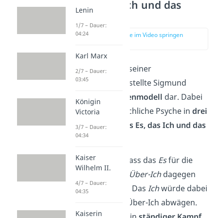
Das Es, das Ich und das
Lenin
Über-Ich
1/7 – Dauer:
04:24
zur Stelle im Video springen
(02:38)
Karl Marx
Die Erkenntnisse seiner
2/7 – Dauer:
03:45
Traumforschung stellte Sigmund
Freud im
Instanzenmodell
dar. Dabei
Königin
teilte er die menschliche Psyche in
drei
Victoria
Instanzen
auf:
das Es, das Ich und das
3/7 – Dauer:
04:34
Über-Ich
.
Kaiser
Freud nahm an, dass das
Es
für die
Wilhelm II.
Triebe
stehe, das
Über-Ich
dagegen
4/7 – Dauer:
für das Gewissen. Das
Ich
würde dabei
04:35
zwischen Es und Über-Ich abwägen.
Kaiserin
Demnach findet ein
ständiger Kampf