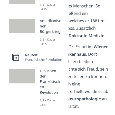
1/2 – Dauer:
Funktionsweise des Menschen. So
04:45
begann er anschließend ein
Medizinstudium
, welches er 1881 mit
Amerikanisc
her
Bestnoten abschloss. Zusätzlich
Bürgerkrieg
machte er seinen
Doktor in Medizin
.
2/2 – Dauer:
04:55
Danach arbeitete Dr. Freud im
Wiener
Allgemeinen Krankenhaus
. Dort
Neuzeit
Französische Revolution
plante er aber nicht zu bleiben.
Stattdessen wünschte sich Freud, sein
Ursachen
der
Wissen mit anderen teilen zu können.
Französisch
Als er dann endlich eine
en
Lehrberechtigung erhielt, wurde er ab
Revolution
1885
Dozent für Neuropathologie
an
1/7 – Dauer:
04:57
der Wiener Universität.