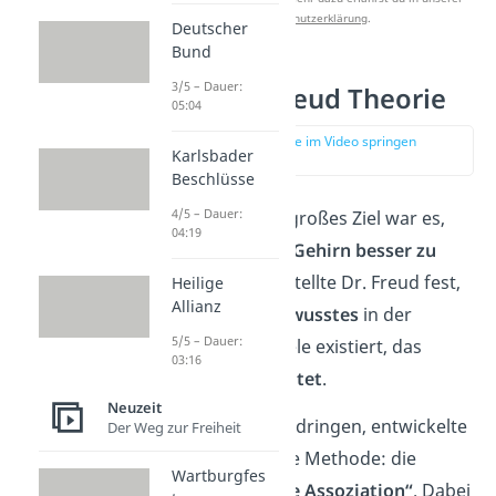
Datenschutzerklärung
.
Deutscher
Bund
3/5 – Dauer:
Sigmund Freud Theorie
05:04
zur Stelle im Video springen
Karlsbader
(00:51)
Beschlüsse
4/5 – Dauer:
Sigmund Freuds großes Ziel war es,
04:19
das
menschliche Gehirn besser zu
verstehen
. 1889 stellte Dr. Freud fest,
Heilige
Allianz
dass etwas
Unbewusstes
in der
5/5 – Dauer:
menschlichen Seele existiert, das
03:16
unser
Handeln leitet
.
Neuzeit
Um dazu durchzudringen, entwickelte
Der Weg zur Freiheit
der Arzt eine neue Methode: die
Wartburgfes
sogenannte
„freie Assoziation“
. Dabei