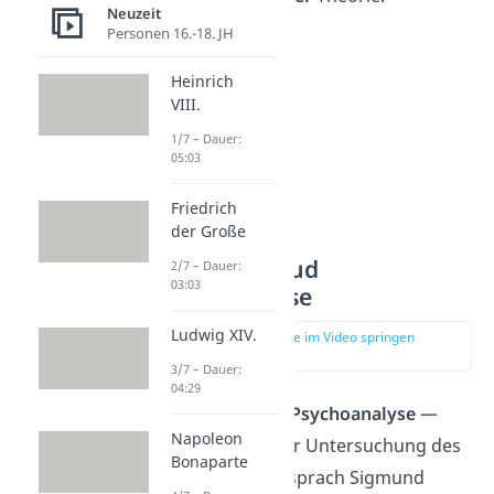
Neuzeit
Personen 16.-18. JH
Heinrich
VIII.
1/7 – Dauer:
05:03
Friedrich
der Große
Sigmund Freud
2/7 – Dauer:
03:03
Psychoanalyse
Ludwig XIV.
zur Stelle im Video springen
(02:13)
3/7 – Dauer:
04:29
Von der Idee der
Psychoanalyse
—
Napoleon
einer Methode zur Untersuchung des
Bonaparte
Unbewussten — sprach Sigmund