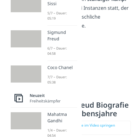
Sissi
zwischen den drei Instanzen statt, der
5/7 – Dauer:
das gesamte menschliche
05:19
Handeln bestimme.
Sigmund
Freud
6/7 – Dauer:
04:58
Coco Chanel
7/7 – Dauer:
05:38
Neuzeit
Freiheitskämpfer
Sigmund Freud Biografie
— Letzte Lebensjahre
Mahatma
Gandhi
zur Stelle im Video springen
(03:57)
1/4 – Dauer:
04:54