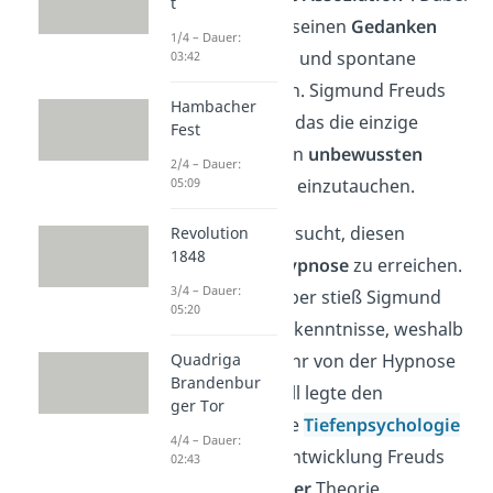
t
sollte der Patient seinen
Gedanken
1/4 – Dauer:
freien Lauf
lassen und spontane
03:42
Äußerungen teilen. Sigmund Freuds
Hambacher
Theorie nach war das die einzige
Fest
Möglichkeit, in den
unbewussten
2/4 – Dauer:
Bereich der Seele
einzutauchen.
05:09
Zuvor hatte er versucht, diesen
Revolution
1848
Bereich mittels
Hypnose
zu erreichen.
3/4 – Dauer:
Im
Fall Anna O
. aber stieß Sigmund
05:20
Freud auf neue Erkenntnisse, weshalb
er sich immer mehr von der Hypnose
Quadriga
Brandenbur
abwandte. Der Fall legte den
ger Tor
Grundstein für die
Tiefenpsychologie
4/4 – Dauer:
und die spätere Entwicklung Freuds
02:43
psychoanalytischer
Theorie.