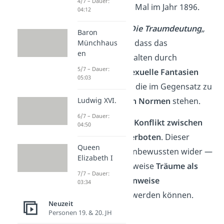
4/7 – Dauer:
Freud zum ersten Mal im Jahr 1896.
04:12
In seinem Buch
„
Die Traumdeutung
„
Baron
(1896) belegte er, dass das
Münchhaus
en
menschliche Verhalten durch
5/7 – Dauer:
unterbewusste sexuelle Fantasien
05:03
angetrieben wird, die im Gegensatz zu
Ludwig XVI.
gesellschaftlichen Normen
stehen.
6/7 – Dauer:
Es gibt also einen
Konflikt zwischen
04:50
Wünschen und Verboten
. Dieser
Queen
spiegelt sich im Unbewussten wider —
Elizabeth I
weshalb beispielsweise
Träume als
7/7 – Dauer:
verschlüsselte Hinweise
03:34
wahrgenommen werden können.
Neuzeit
Personen 19. & 20. JH