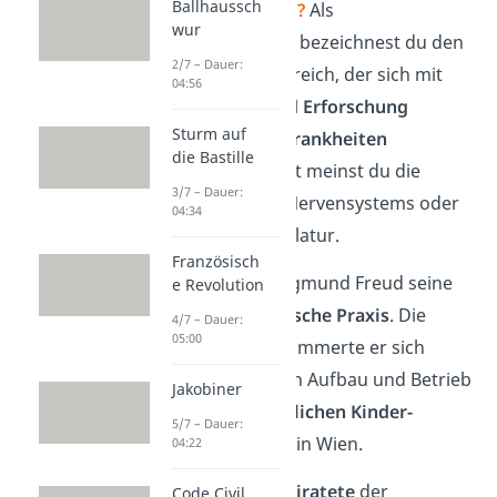
Ballhaussch
💡
Schon gewusst?
Als
wur
Neuropathologie
bezeichnest du den
2/7 – Dauer:
medizinischen Bereich, der sich mit
04:56
der
Diagnose und Erforschung
Sturm auf
neurologischer Krankheiten
die Bastille
beschäftigt. Damit meinst du die
3/7 – Dauer:
Erkrankung des Nervensystems oder
04:34
der Skelettmuskulatur.
Französisch
1886 eröffnete Sigmund Freud seine
e Revolution
eigene neurologische Praxis
. Die
4/7 – Dauer:
05:00
nächsten Jahre kümmerte er sich
außerdem um den Aufbau und Betrieb
Jakobiner
des
ersten öffentlichen Kinder-
5/7 – Dauer:
Krankeninstituts
in Wien.
04:22
Zur selben Zeit
heiratete
der
Code Civil