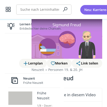
Suche
Neu: Karriere
Lernen lohnt sich!
Entdecke hier deine Chancen.
Lernplan
Merken
Link teilen
Neuzeit
Personen 19. & 20. JH
Sigmund Freud
Neuzeit
Frühe Neuzeit
Frühe
Wichtige Inhalte in diesem Video
Neuzeit
1/8 – Dauer: