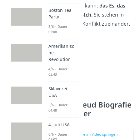
aufgeteilt werden kann:
das Es, das
Boston Tea
Ich und das Über-Ich.
Sie stehen in
Party
einem ständigen Konflikt zueinander.
3/6 – Dauer:
05:08
Amerikanisc
he
Revolution
4/6 – Dauer:
05:43
Sklaverei
USA
Sigmund Freud Biografie
5/6 – Dauer:
04:48
— Beruflicher
Werdegang
4. Juli USA
zur Stelle im Video springen
6/6 – Dauer:
(03:12)
01:57