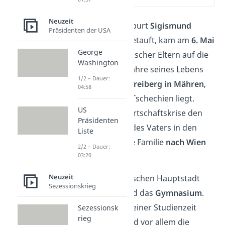
Neuzeit
Freud, bei der Geburt
Sigismund
Präsidenten der USA
Schlomo
Freud
getauft, kam am
6. Mai
George
1856
als Sohn jüdischer Eltern auf die
Washington
Welt. Die ersten Jahre seines Lebens
1/2 – Dauer:
verbrachte er in
Freiberg in Mähren
,
04:58
was im heutigen Tschechien liegt.
US
Doch weil eine Wirtschaftskrise den
Präsidenten
dortigen Betrieb des Vaters in den
Liste
Ruin trieb, zog die Familie
nach Wien
2/2 – Dauer:
03:20
um.
Neuzeit
In der österreichischen Hauptstadt
Sezessionskrieg
besuchte Sigmund das
Gymnasium
.
Schon während seiner Studienzeit
Sezessionsk
rieg
interessierte Freud vor allem die