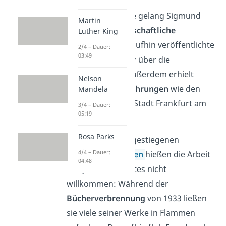
Mit seiner Theorie gelang Sigmund
Martin
Freud der
wissenschaftliche
Luther King
Durchbruch
. Daraufhin veröffentlichte
2/4 – Dauer:
03:49
er
weitere Bücher
über die
Psychoanalyse. Außerdem erhielt
Nelson
Freud
namhafte Ehrungen
wie den
Mandela
Goethe-Preis der Stadt Frankfurt am
3/4 – Dauer:
05:19
Main.
Rosa Parks
Doch die neu aufgestiegenen
4/4 – Dauer:
Nationalsozialisten
hießen die Arbeit
04:48
des jüdischen Arztes nicht
willkommen: Während der
Bücherverbrennung
von 1933 ließen
sie viele seiner Werke in Flammen