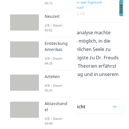
Wer war Sigmund
05:13
Freud?
(00:19)
Neuzeit
2/8 – Dauer:
05:02
Mit seiner Psychoanalyse machte
Sigmund Freud es möglich, in die
Entdeckung
Tiefen der menschlichen Seele zu
Amerikas
blicken. Das Wichtigste zu Dr. Freuds
3/8 – Dauer:
04:20
Leben und seinen Theorien erfährst
du in diesem Beitrag und in unserem
Azteken
Video
.
4/8 – Dauer:
05:25
Ablasshand
Inhaltsübersicht
el
5/8 – Dauer:
03:49