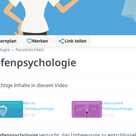
Lernplan
Merken
Link teilen
logie
Persönlichkeit
efenpsychologie
htige Inhalte in diesem Video
Was ist
Unterschied
Tiefenpsychologie —
Tiefenpsychologie
einfach erklärt
und Psychoanalyse
(00:18)
(01:17)
efenpsychologie
versucht, das Unbewusste zu entschlüssel