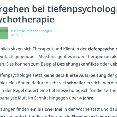
rgehen bei tiefenpsycholog
ychotherapie
zur Stelle im Video springen
(01:59)
hlich sitzen sich Therapeut und Klient in der
tiefenpsychol
einfach gegenüber. Meistens geht es in der Therapie um
ak
ten. Das können zum Beispiel
Beziehungskonflikte
oder
Le
iefenpsychologie setzt
keine detaillierte Aufarbeitung
der 
pieziele können dadurch sehr viel
schneller
erreicht werden
 In der Regel dauert eine tiefenpsychologisch fundierte Th
oanalyse läuft im Schnitt hingegen über
4 Jahre
.
itzungen finden
ein bis zwei Mal
in der Woche statt und da
npsychologisch fundierte Therapie in
Einzelgesprächen
statt