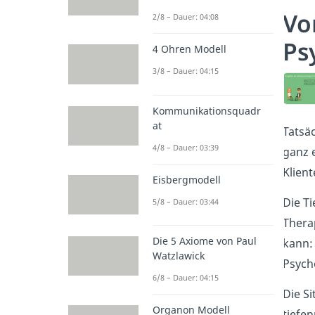
Vo
2/8 – Dauer: 04:08
Ps
4 Ohren Modell
3/8 – Dauer: 04:15
Kommunikationsquadr
at
Tatsäc
4/8 – Dauer: 03:39
ganz 
Klien
Eisbergmodell
Die T
5/8 – Dauer: 03:44
Thera
Die 5 Axiome von Paul
kann:
Watzlawick
Psych
6/8 – Dauer: 04:15
Die S
Organon Modell
tiefe