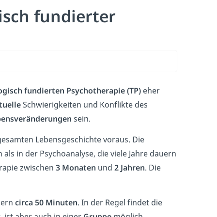
isch fundierter
ogisch fundierten Psychotherapie (TP)
eher
tuelle
Schwierigkeiten und Konflikte des
bensveränderungen
sein.
gesamten Lebensgeschichte voraus. Die
 als in der Psychoanalyse, die viele Jahre dauern
erapie zwischen
3
Monaten
und
2 Jahren
. Die
uern
circa 50 Minuten
. In der Regel findet die
, ist aber auch in einer
Gruppe
möglich.