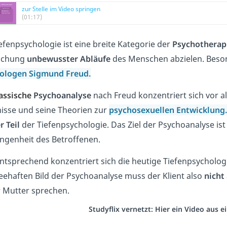
zur Stelle im Video springen
(01:17)
efenpsychologie ist eine breite Kategorie der
Psychotherap
schung
unbewusster Abläufe
des Menschen abzielen. Beso
hologen
Sigmund Freud
.
assische
Psychoanalyse
nach Freud konzentriert sich vor a
nisse und seine Theorien zur
psychosexuellen
Entwicklung
er
Teil
der Tiefenpsychologie. Das Ziel der Psychoanalyse is
ngenheit des Betroffenen.
tsprechend konzentriert sich die heutige Tiefenpsychologi
heehaften Bild der Psychoanalyse muss der Klient also
nicht
r Mutter sprechen.
Studyflix vernetzt: Hier ein Video aus 