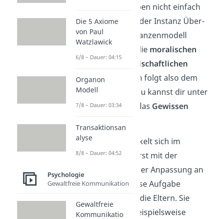
Dass du diesen Trieben nicht einfach
blind folgst, liegt an der Instanz Über-
Die 5 Axiome
von Paul
Ich. Laut Freuds Instanzenmodell
Watzlawick
liegen hier nämlich die
moralischen
6/8 – Dauer: 04:15
Werte
und die
gesellschaftlichen
Regeln
. Das Über-Ich folgt also dem
Organon
Modell
Moralitätsprinzip
. Du kannst dir unter
dem Über-Ich auch das
Gewissen
7/8 – Dauer: 03:34
vorstellen.
Transaktionsan
alyse
Das Über-Ich entwickelt sich im
8/8 – Dauer: 04:52
Gegensatz zum Es erst mit der
Sozialisation
, also der Anpassung an
Psychologie
die Gesellschaft. Diese Aufgabe
Gewaltfreie Kommunikation
übernehmen zuerst die Eltern. Sie
Gewaltfreie
bringen dem Kind beispielsweise
Kommunikatio