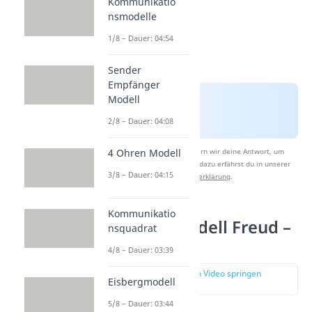
Kommunikatio
nsmodelle
1/8 – Dauer: 04:54
Sender
Empfänger
Modell
2/8 – Dauer: 04:08
4 Ohren Modell
Nach Beantwortung speichern wir deine Antwort, um
Studyflix zu verbessern. Mehr dazu erfährst du in unserer
3/8 – Dauer: 04:15
Datenschutzerklärung
.
Kommunikatio
Instanzenmodell Freud –
nsquadrat
Über-Ich
4/8 – Dauer: 03:39
zur Stelle im Video springen
Eisbergmodell
(01:30)
5/8 – Dauer: 03:44