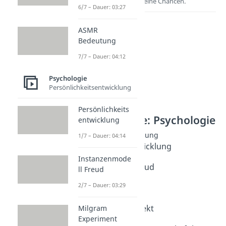
Entdecke hier deine Chancen.
6/7 – Dauer: 03:27
ASMR
Bedeutung
7/7 – Dauer: 04:12
Psychologie
Persönlichkeitsentwicklung
Persönlichkeits
Weitere Inhalte: Psychologie
entwicklung
Persönlichkeitsentwicklung
1/7 – Dauer: 04:14
Persönlichkeitsentwicklung
Dauer: 04:14
Instanzenmode
Instanzenmodell Freud
ll Freud
Dauer: 03:29
2/7 – Dauer: 03:29
Milgram Experiment
Dauer: 05:10
Dunning-Kruger-Effekt
Milgram
Experiment
Dauer: 04:56