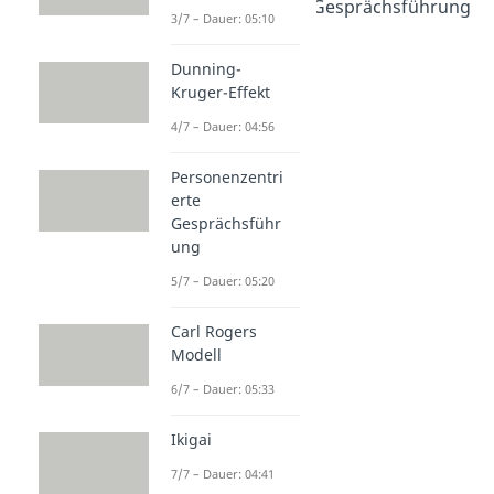
Personenzentrierte Gesprächsführung
3/7 – Dauer: 05:10
Dauer: 05:20
Carl Rogers Modell
Dunning-
Dauer: 05:33
Kruger-Effekt
Ikigai
Dauer: 04:41
4/7 – Dauer: 04:56
Personenzentri
erte
Gesprächsführ
ung
5/7 – Dauer: 05:20
Carl Rogers
Modell
6/7 – Dauer: 05:33
Ikigai
7/7 – Dauer: 04:41