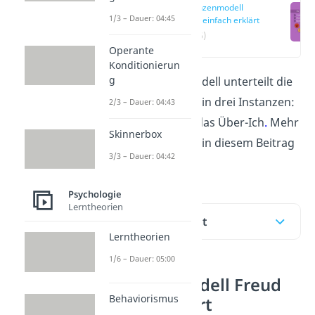
Instanzenmodell
1/3 – Dauer: 04:45
Freud einfach erklärt
(00:16)
Operante
Konditionierun
g
Freuds Instanzenmodell
unterteilt die
menschliche Psyche in drei Instanzen:
2/3 – Dauer: 04:43
das Es, das Ich und das Über-Ich
.
Mehr
Skinnerbox
darüber erfährst du in diesem Beitrag
3/3 – Dauer: 04:42
und im
Video
.
Psychologie
Lerntheorien
Inhaltsübersicht
Lerntheorien
1/6 – Dauer: 05:00
Instanzenmodell Freud
Behaviorismus
einfach erklärt