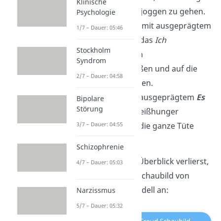
Klinische
früh eine Runde joggen zu gehen.
Psychologie
Bei einer Person mit ausgeprägtem
1/7 – Dauer: 05:46
Über-Ich
würde das
Ich
Stockholm
entscheiden, sich
Syndrom
zusammenzureißen und auf die
2/7 – Dauer: 04:58
Chips zu verzichten.
Eine Person mit ausgeprägtem
Es
Bipolare
Störung
würde seinem Heißhunger
nachgehen und die ganze Tüte
3/7 – Dauer: 04:55
Chips essen.
Schizophrenie
Damit du nicht den Überblick verlierst,
4/7 – Dauer: 05:03
schau dir doch das Schaubild von
Freuds Instanzenmodell an:
Narzissmus
5/7 – Dauer: 05:32