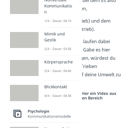
Freud unterscheidet bei dem Es also
Kommunikatio
zwischen zwei Trieben,
n
dem
Eros
(Lusttrieb) und dem
1/4 – Dauer: 04:19
Thanatos
(Todestrieb).
Mimik und
Gestik
Die Vorgänge des Es laufen dabei
im
Unbewussten
ab. Gäbe es hier
2/4 – Dauer: 03:58
keine Einschränkungen, würdest du
Körpersprache
also einfach deinen Trieben
3/4 – Dauer: 04:44
nachgehen, ohne auf deine Umwelt zu
achten.
Blickkontakt
Studyflix vernetzt: Hier ein Video aus
4/4 – Dauer: 04:38
einem anderen Bereich
Psychologie
Kommunikationsmodelle