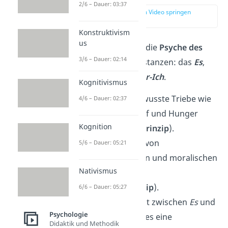
2/6 – Dauer: 03:37
zur Stelle im Video springen
(00:16)
Konstruktivism
us
Sigmund Freud
teilt die
Psyche des
3/6 – Dauer: 02:14
Menschen
in drei Instanzen: das
Es
,
das
Ich
und das
Über-Ich
.
Kognitivismus
Im
Es
sind unbewusste Triebe wie
4/6 – Dauer: 02:37
Überleben, Schlaf und Hunger
Kognition
verankert (
Lustprinzip
).
Das
Über-Ich
ist von
5/6 – Dauer: 05:21
gesellschaftlichen und moralischen
Nativismus
Regeln geprägt
(
Moralitätsprinzip
).
6/6 – Dauer: 05:27
Das
Ich
vermittelt zwischen
Es
und
Psychologie
Über-Ich
, indem es eine
Didaktik und Methodik