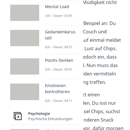
Hunger, Durst oder Müdigkeit nicht
Mental Load
befriedigt werden.
3/6 – Dauer: 03:05
Schauen wir uns ein Beispiel an: Du
sitzt abends auf der Couch und
Gedankenkarus
sell
schaust einen Film. Auf einmal meldet
4/6 – Dauer: 04:37
sich dein
Es
: Du hast Lust auf Chips.
Dein
Über-Ich
wirft jedoch ein, dass
Positiv Denken
Chips ungesund sind. Nun muss das
5/6 – Dauer: 05:07
Ich
zwischen den beiden vermitteln
und eine Entscheidung treffen.
Emotionen
kontrollieren
Das
Ich
muss jetzt einen
6/6 – Dauer: 04:11
Kompromiss finden. Du isst nur
eine kleine Schüssel Chips, suchst
Psychologie
Psychische Erkrankungen
nach einem gesünderen Snack
oder nimmst dir vor, dafür morgen