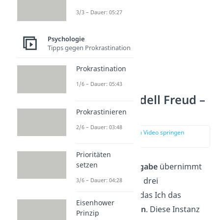
3/3 – Dauer: 05:27
Psychologie
Tipps gegen Prokrastination
Prokrastination
1/6 – Dauer: 05:43
Instanzenmodell Freud –
Ich
Prokrastinieren
2/6 – Dauer: 03:48
zur Stelle im Video springen
(01:58)
Prioritäten
setzen
Diese
Vermittleraufgabe
übernimmt
das Ich. Nach Freuds drei
3/6 – Dauer: 04:28
Instanzenmodell ist das Ich das
Eisenhower
Realitätsbewusstsein
. Diese Instanz
Prinzip