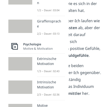
n
durch
Verbote
bei, wie es sich in der
Gesellschaft zu verhalten hat.
1/2 – Dauer: 03:04
Die Vorgänge des Über-Ich laufen wie
Giraffensprach
e
beim Es im
Unbewussten
ab, aber der
2/2 – Dauer: 03:13
Mensch kann jederzeit darauf
zugreifen. Sie zeigen sich
Psychologie
beispielsweise durch positive Gefühle,
Motive & Motivation
aber auch durch
Schuldgefühle
.
Extrinsische
Motivation
Damit stehen sich die beiden
1/3 – Dauer: 02:43
Instanzen Es und Über-Ich gegenüber.
Da beide Instanzen ständig
Intrinsische
Anforderungen an das Individuum
Motivation
haben, muss ein
Vermittler
her.
2/3 – Dauer: 02:36
Motive