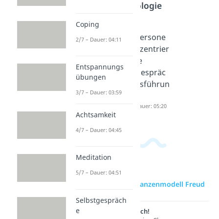
Psychologie
Coping
Milgram
Dunning-
Persone
2/7 – Dauer: 04:11
Experime
Kruger-
nzentrier
nt
Effekt
te
Entspannungs
Dauer: 05:10
Dauer: 04:56
Gespräc
übungen
hsführun
3/7 – Dauer: 03:59
g
Dauer: 05:20
Achtsamkeit
4/7 – Dauer: 04:45
Meditation
5/7 – Dauer: 04:51
zur Videoseite: Instanzenmodell Freud
Selbstgespräch
e
Lernen lohnt sich!