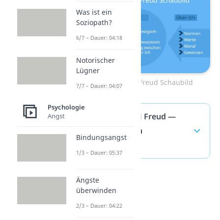
Was ist ein
Soziopath?
6/7 – Dauer: 04:18
Notorischer
Lügner
Instanzenmodell Freud Schaubild
7/7 – Dauer: 04:07
Psychologie
Instanzenmodell Freud —
Angst
häufigste Fragen
Bindungsangst
(ausklappen)
1/3 – Dauer: 05:37
Ängste
überwinden
2/3 – Dauer: 04:22