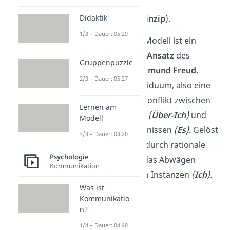
Entscheidung
Didaktik
fällt (
Realitätsprinzip
).
1/3 – Dauer: 05:29
Das Drei-Instanzen-Modell ist ein
psychoanalytischer Ansatz
des
Gruppenpuzzle
Wissenschaftlers
Sigmund Freud
.
2/3 – Dauer: 05:27
Dabei steht ein Individuum, also eine
Person, ständig im Konflikt zwischen
Lernen am
moralischen Werten
(
Über-Ich
)
und
Modell
persönlichen Bedürfnissen
(
Es
).
Gelöst
3/3 – Dauer: 04:20
wird dieser Konflikt durch rationale
Psychologie
Überlegungen und das Abwägen
Kommunikation
zwischen den beiden Instanzen
(
Ich
).
Was ist
Kommunikatio
n?
1/4 – Dauer: 04:40