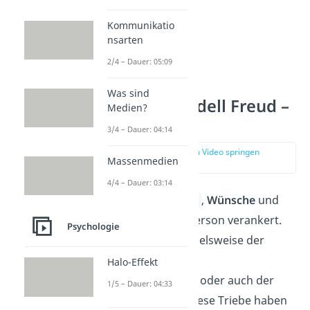
Kommunikatio
nsarten
2/4 – Dauer: 05:09
Was sind
Instanzenmodell Freud –
Medien?
Es
3/4 – Dauer: 04:14
zur Stelle im Video springen
Massenmedien
(00:52)
4/4 – Dauer: 03:14
Im Es sind die
Triebe
,
Wünsche
und
Bedürfnisse
einer Person verankert.
Psychologie
Dazu gehören beispielsweise der
Überlebenstrieb, die
Halo-Effekt
Nahrungsaufnahme oder auch der
1/5 – Dauer: 04:33
Aggressionstrieb. Diese Triebe haben