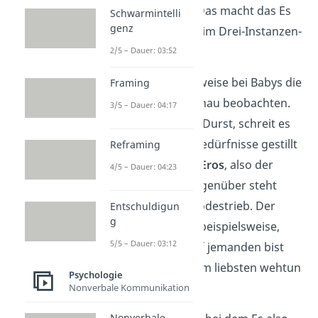
wir von
Geburt
an. Das macht das Es
Schwarmintelli
genz
zur ältesten Instanz im Drei-Instanzen-
Modell.
2/5 – Dauer: 03:52
Du kannst beispielsweise bei Babys die
Framing
Vorgänge des Es genau beobachten.
3/5 – Dauer: 04:17
Hat es Hunger oder Durst, schreit es
so lange, bis seine Bedürfnisse gestillt
Reframing
werden. Das ist der
Eros
, also der
4/5 – Dauer: 04:23
Lebenstrieb. Ihm gegenüber steht
der
Thanatos
, der Todestrieb. Der
Entschuldigun
g
Thanatos zeigt sich beispielsweise,
5/5 – Dauer: 03:12
wenn du wütend auf jemanden bist
und dieser Person am liebsten wehtun
Psychologie
würdest.
Nonverbale Kommunikation
Nonverbale