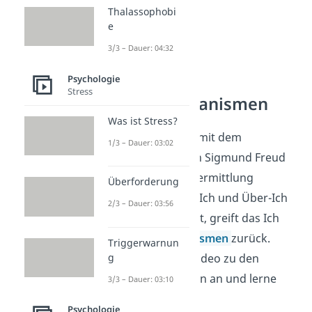
Thalassophobi
e
3/3 – Dauer: 04:32
Psychologie
Stress
Abwehrmechanismen
Was ist Stress?
Jetzt kennst du dich mit dem
1/3 – Dauer: 03:02
Instanzenmodell von Sigmund Freud
gut aus. Damit die Vermittlung
Überforderung
zwischen Freuds Es, Ich und Über-Ich
2/3 – Dauer: 03:56
auch gut funktioniert, greift das Ich
auf
Abwehrmechanismen
zurück.
Triggerwarnun
Schau dir jetzt das Video
zu den
g
Abwehrmechanismen an und lerne
3/3 – Dauer: 03:10
mehr darüber!
Psychologie