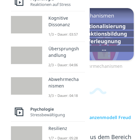
Reaktionen auf Stress
Kognitive
Dissonanz
1/3 – Dauer: 03:57
Übersprungsh
andlung
2/3 – Dauer: 04:06
Zum Video: Abwehrmechanismen
Abwehrmecha
nismen
3/3 – Dauer: 04:18
Psychologie
Stressbewältigung
zur Videoseite: Instanzenmodell Freud
Resilienz
Beliebte Inhalte aus dem Bereich
1/7 – Dauer: 05:28