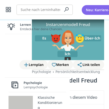
Suche
Neu: Karriere
Lernen lohnt sich!
Entdecke hier deine Chancen.
Lernplan
Merken
Link teilen
Psychologie
Persönlichkeitsentwicklung
Instanzenmodell Freud
Psychologie
Lernpsychologie
Wichtige Inhalte in diesem Video
Klassische
Konditionierun
g