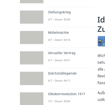
Stellungskrieg
I
3/7 – Dauer: 05:09
Z
Mittelmächte
4/7 – Dauer: 04:18
Versailler Vertrag
Wich
5/7 – Dauer: 03:51
beha
alle
Dolchstoßlegende
Bevö
6/7 – Dauer: 04:17
Rass
Auße
Oktoberrevolution 1917
soll
7/7 – Dauer: 05:04