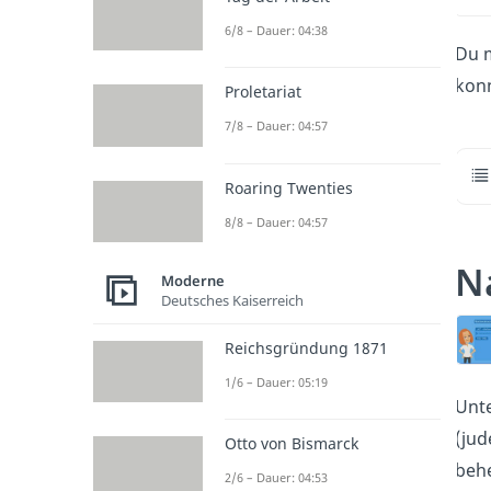
6/8 – Dauer: 04:38
Du m
konn
Proletariat
7/8 – Dauer: 04:57
Roaring Twenties
8/8 – Dauer: 04:57
N
Moderne
Deutsches Kaiserreich
Reichsgründung 1871
1/6 – Dauer: 05:19
Unte
(jud
Otto von Bismarck
behe
2/6 – Dauer: 04:53