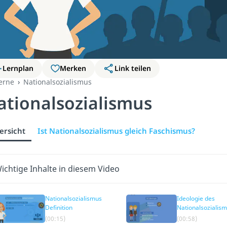
Lernplan
Merken
Link teilen
erne
Nationalsozialismus
ationalsozialismus
ersicht
Ist Nationalsozialismus gleich Faschismus?
ichtige Inhalte in diesem Video
Nationalsozialismus
Ideologie des
Definition
Nationalsozialis
Zusammenfassu
(00:15)
(00:58)