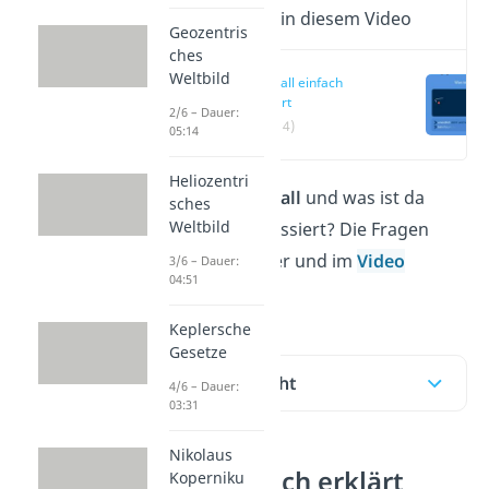
Wichtige Inhalte in diesem Video
Geozentris
ches
Weltbild
Urknall einfach
erklärt
2/6 – Dauer:
(00:14)
05:14
Heliozentri
Wann war der
Urknall
und was ist da
sches
Weltbild
eigentlich genau passiert? Die Fragen
schauen wir uns hier und im
Video
3/6 – Dauer:
04:51
genauer an!
Keplersche
Gesetze
Inhaltsübersicht
4/6 – Dauer:
03:31
Nikolaus
Urknall einfach erklärt
Koperniku