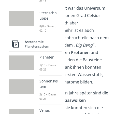
02:11
Zu diesem Zeitpunkt war das Universum
Sternschn
noch circa zehn Billionen Grad Celsius
uppe
heiß. Je weiter es sich aber
8/8 – Dauer:
ausdehnte, umso mehr ist es auch
02:10
abgekühlt
. Sekundenbruchteile nach dem
Astronomie
Urknall, oder auch dem „
Big Bang
”,
Planetensystem
entstanden die ersten
Protonen
und
Planeten
Neutronen
. Diese bilden die Bausteine
1/10 – Dauer:
von Atomkernen. Dank ihnen konnten
05:26
sich schließlich die ersten Wasserstoff-,
Sonnensys
Helium- und Lithiumatome bilden.
tem
100 bis 200 Millionen Jahre später sind die
2/10 – Dauer:
03:21
ersten
Staub
– und
Gaswolken
entstanden. Durch sie konnten sich die
Venus