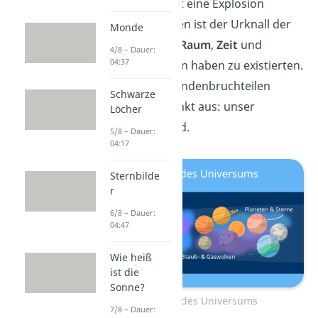
gar nicht unbedingt eine Explosion
gemeint. Stattdessen ist der Urknall der
Monde
Zeitpunkt
, ab dem
Raum
,
Zeit
und
4/8 – Dauer:
04:37
Materie
angefangen haben zu existierten.
Innerhalb von Sekundenbruchteilen
Schwarze
dehnte sich der Punkt aus: unser
Löcher
Universum entstand.
5/8 – Dauer:
04:17
Sternbilde
r
6/8 – Dauer:
04:47
Wie heiß
ist die
Sonne?
Entstehung des Universums
7/8 – Dauer: