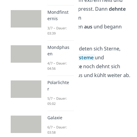
war unser Universum extrem heiß und
dicht
zusammengepresst. Dann
dehnte
Mondfinst
es sich schlagartig in
ernis
Sekundenbruchteilen
aus
und begann
3/7 – Dauer:
03:39
abzukühlen.
Mondphas
Im Laufe der Zeit bildeten sich Sterne,
en
Planeten,
Sonnensysteme
und
4/7 – Dauer:
Galaxien. Auch
heute
noch dehnt sich
04:56
unser Universum aus und kühlt weiter ab.
Polarlichte
r
5/7 – Dauer:
05:02
Galaxie
6/7 – Dauer:
03:58