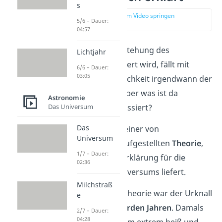
s
zur Stelle im Video springen
5/6 – Dauer:
(00:14)
04:57
Wenn über die Entstehung des
Lichtjahr
Universums
diskutiert wird, fällt mit
6/6 – Dauer:
03:05
hoher Wahrscheinlichkeit irgendwann der
Begriff „
Urknall
“. Aber was ist da
Astronomie
Das Universum
eigentlich genau passiert?
Das
Der Urknall ist Teil einer von
Universum
Wissenschaftlern aufgestellten
Theorie
,
1/7 – Dauer:
die eine mögliche Erklärung für die
02:36
Entstehung des Universums liefert.
Milchstraß
Laut dieser Urknalltheorie war der Urknall
e
vor circa
13,8 Milliarden Jahren
. Damals
2/7 – Dauer:
04:28