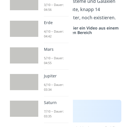
Planeten, Sonnensysteme und Galaxien
3/10 – Dauer:
bilden, die auch heute, knapp 14
04:56
Milliarden Jahre später, noch existieren.
Erde
Studyflix vernetzt: Hier ein Video aus einem
4/10 – Dauer:
anderen Bereich
04:42
Mars
5/10 – Dauer:
04:55
Jupiter
6/10 – Dauer:
03:34
Saturn
7/10 – Dauer:
03:35