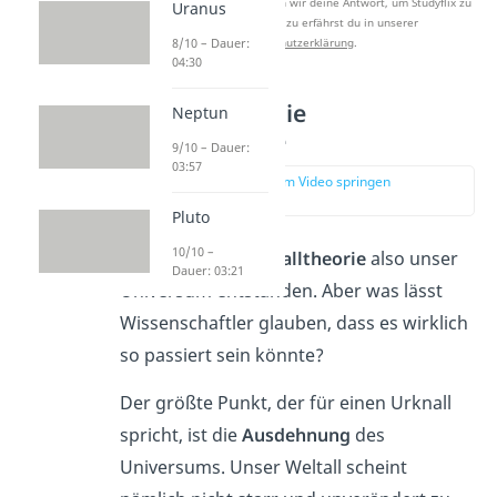
Nach Beantwortung speichern wir deine Antwort, um Studyflix zu
Uranus
verbessern. Mehr dazu erfährst du in unserer
Datenschutzerklärung
.
8/10 – Dauer:
04:30
Hinweise für die
Neptun
Urknalltheorie
9/10 – Dauer:
03:57
zur Stelle im Video springen
(02:19)
Pluto
10/10 –
So ist laut der
Urknalltheorie
also unser
Dauer: 03:21
Universum entstanden. Aber was lässt
Wissenschaftler glauben, dass es wirklich
so passiert sein könnte?
Der größte Punkt, der für einen Urknall
spricht, ist die
Ausdehnung
des
Universums. Unser Weltall scheint