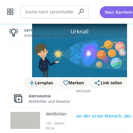
Suche
Neu: Karriere
Lernen lohnt sich!
Entdecke hier deine Chancen.
Lernplan
Merken
Link teilen
Astronomie
Das Universum
Astronomie
Urknall
Weltbilder und Gesetze
Weltbilder
Übersicht
Wer war der erste Mensch, der
1/6 – Dauer:
05:14