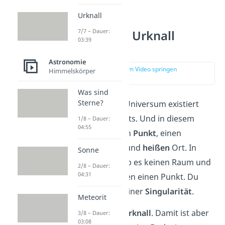
Urknall
7/7 – Dauer:
Was ist beim Urknall
03:39
passiert?
Astronomie
zur Stelle im Video springen
Himmelskörper
(00:51)
Was sind
Sterne?
Noch bevor unser Universum existiert
hat, gab es ein Nichts. Und in diesem
1/8 – Dauer:
04:55
Nichts einen kleinen
Punkt
, einen
unendlich
dichten
und
heißen
Ort. In
Sonne
diesem Zustand gab es keinen Raum und
2/8 – Dauer:
04:31
keine Zeit, nur diesen einen Punkt. Du
sprichst auch von einer
Singularität
.
Meteorit
Darauf folgte der
Urknall
. Damit ist aber
3/8 – Dauer:
03:08