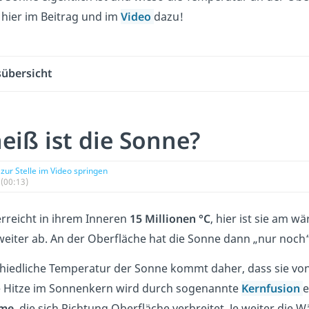
 hier im Beitrag und im
Video
dazu!
sübersicht
eiß ist die Sonne?
zur Stelle im Video springen
(00:13)
rreicht in ihrem Inneren
15 Millionen °C
, hier ist sie am 
eiter ab. An der Oberfläche hat
die Sonne dann „nur noch
chiedliche Temperatur der Sonne kommt daher, dass sie v
 Hitze im Sonnenkern wird durch sogenannte
Kernfusion
e
me,
die sich Richtung Oberfläche verbreitet. Je weiter die