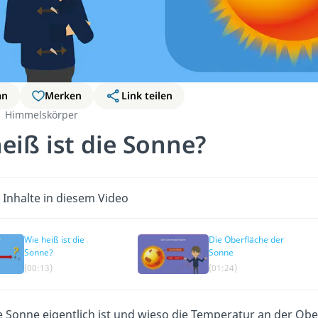
an
Merken
Link teilen
Himmelskörper
eiß ist die Sonne?
 Inhalte in diesem Video
Wie heiß ist die
Die Oberfläche der
Sonne?
Sonne
(00:13)
(01:24)
e Sonne eigentlich ist und wieso die Temperatur an der Obe