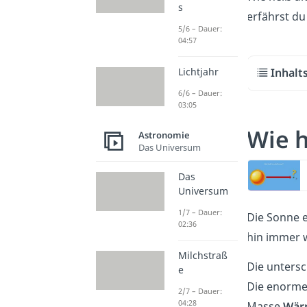
s
erfährst du
5/6 – Dauer:
04:57
Inhalt
Lichtjahr
6/6 – Dauer:
03:05
Wie h
Astronomie
Das Universum
Das
Universum
1/7 – Dauer:
Die Sonne e
02:36
hin immer w
Milchstraß
Die unters
e
Die enorme
2/7 – Dauer:
04:28
Masse
Wär