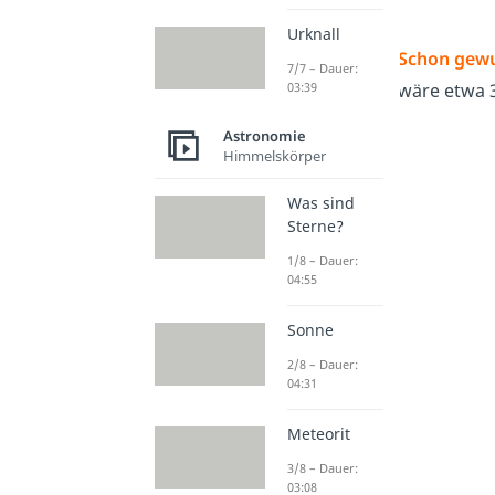
Urknall
Schon gewu
7/7 – Dauer:
wäre etwa 3
03:39
Astronomie
Himmelskörper
Was sind
Sterne?
1/8 – Dauer:
04:55
Sonne
2/8 – Dauer:
04:31
Meteorit
3/8 – Dauer:
03:08