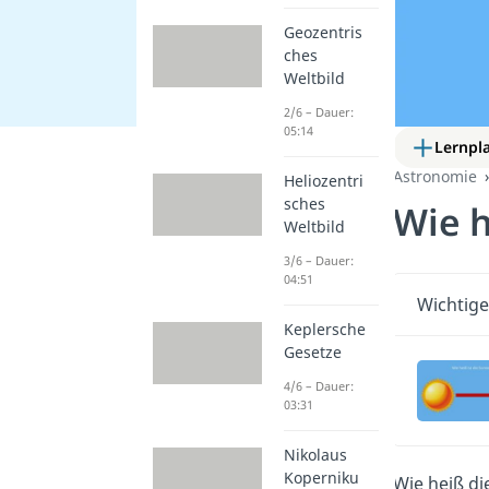
Geozentris
ches
Weltbild
2/6 – Dauer:
05:14
Lernpl
Astronomie
Heliozentri
sches
Wie h
Weltbild
3/6 – Dauer:
04:51
Wichtige
Keplersche
Gesetze
4/6 – Dauer:
03:31
Nikolaus
Koperniku
Wie heiß di