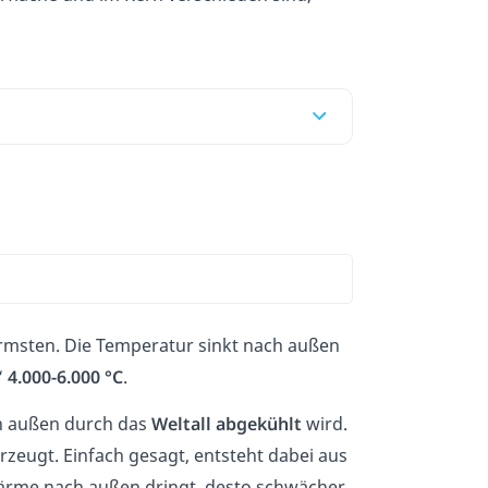
wärmsten. Die Temperatur sinkt nach außen
“
4.000-6.000 °C
.
on außen durch das
Weltall
abgekühlt
wird.
rzeugt. Einfach gesagt, entsteht dabei aus
 Wärme nach außen dringt, desto schwächer