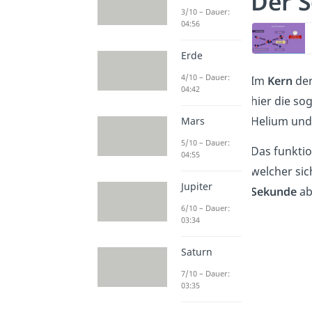
Der 
3/10 – Dauer:
04:56
Erde
4/10 – Dauer:
Im
Kern
der
04:42
hier die s
Helium und
Mars
5/10 – Dauer:
Das funktio
04:55
welcher sic
Jupiter
Sekunde
abl
6/10 – Dauer:
03:34
Saturn
7/10 – Dauer:
03:35